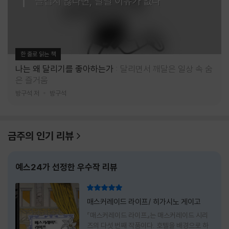
즐겁지 않다면, 달릴 이유가 없다
한 줄로 읽는 책
나는 왜 달리기를 좋아하는가
달리면서 깨달은 일상 속 숨
은 즐거움
방구석 저
방구석
금주의 인기 리뷰
예스24가 선정한 우수작 리뷰
리뷰 총점
매스커레이드 라이프/ 히가시노 게이고
『매스커레이드 라이프』는 매스커레이드 시리
즈의 다섯 번째 작품이다. 호텔을 배경으로 하