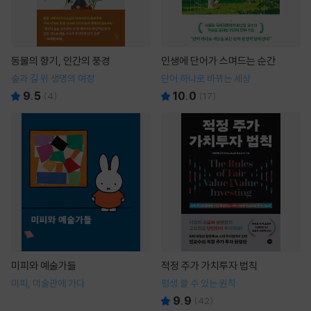
동물의 향기, 인간의 풍경
인생에 단어가 스며드는 순간
숲과 길 위 생명의 여정
단어 하나로 바뀌는 세상
9.5
10.0
(
4
)
(
17
)
미피와 예술가들
적정 주가 가치투자 법칙
미피, 미술관에 가다
평생 쓸 수 있는 원칙
9.9
(
42
)