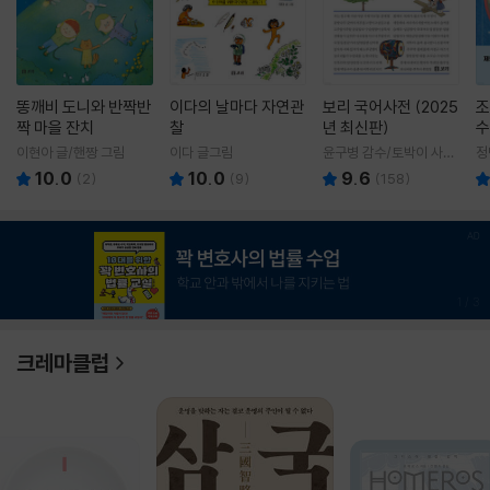
똥깨비 도니와 반짝반
이다의 날마다 자연관
보리 국어사전 (2025
조
짝 마을 잔치
찰
년 최신판)
수
이현아 글/핸짱 그림
이다 글그림
윤구병 감수/토박이 사전
정
편찬실 편
10.0
10.0
9.6
(
2
)
(
9
)
(
158
)
1
/
3
크레마클럽