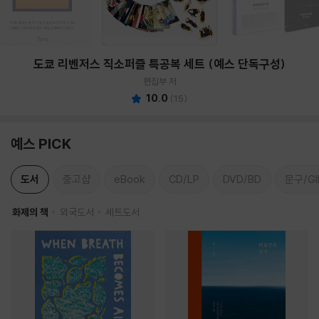
도쿄 리벤저스 직소퍼즐 특공복 세트 (예스 단독구성)
편집부 저
10.0
(
15
)
예스 PICK
도서
중고샵
eBook
CD/LP
DVD/BD
문구/GI
화제의 책
외국도서
세트도서