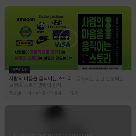
북트레일러
사람의 마음을 움직이는 스토리
공유되는 순간 완성되는
브랜드 스토리텔링의 원칙
로빈 랜디,그레그 브라운 저/최은아 역
알레