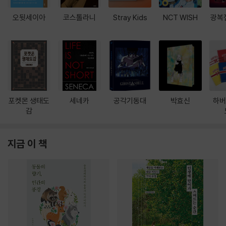
오뒷세이아
코스톨라니
Stray Kids
NCT WISH
광복
포켓몬 생태도
세네카
공각기동대
박효신
하버
감
지금 이 책