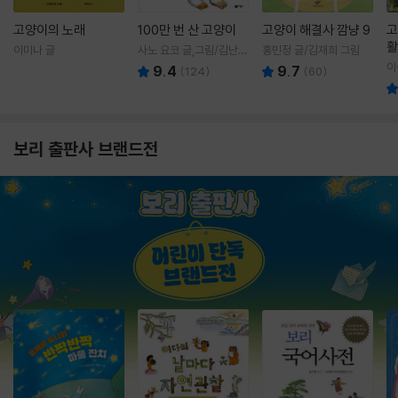
고양이의 노래
100만 번 산 고양이
고양이 해결사 깜냥 9
고
활
이미나 글
사노 요코 글,그림/김난주
홍민정 글/김재희 그림
렇
역
이
9.4
9.7
(
124
)
(
60
)
보리 출판사 브랜드전