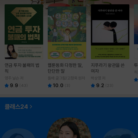
연금 투자 불패의 법
웹툰동화 다정한 말,
지푸라기 왕관을 쓴
투
칙
단단한 말
여자
히
영
영주 닐슨 저
돌배 글그림/고정욱 원저
박상영 저
9.9
10.0
9.2
(
43
)
(
3
)
(
23
)
클래스24