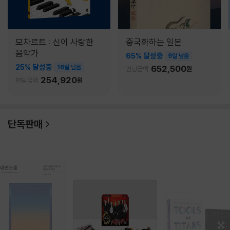
모차르트 : 신이 사랑한
중국화하는 일본
음악가
65% 달성중
9일 남음
25% 달성중
16일 남음
652,500
펀딩금액
원
254,920
펀딩금액
원
단독판매