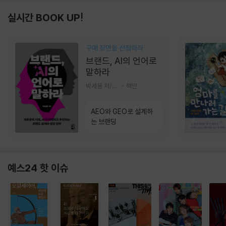
실시간 BOOK UP!
구매 장면을 선점하라
브랜드, AI의 언어로
말하라
박세용 저/정진호 그림
책만
AEO와 GEO로 설계하
는 브랜딩
예스24 핫 이슈