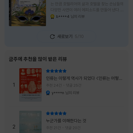
는 만큼 호텔리어의 삶과 호텔을 찾는 손님들의
다양한 사연이 여러 에피소드를 만들어 낸다.
주인공은 호텔리어로서의 완벽함을 꿈꾸는 야
b****4
님의 리뷰
YES마니아 : 골드
마기시 나오미와 닛타 고스케다. 물론 고스케는
네 번째 이야기까지는 형사였다. 사건을 해결하
는 과정에서 나오미가 다치게 되자, 고스케는
새로보기
5/10
모든 책임을 지고 형사직에서 물러난다. 하지만
그동안 호텔에서 쌓은 인연 덕분에 호텔 코르테
시아 도쿄에서 함께 일해 보지 않겠느냐는 제안
을 받게 된다. 그렇게 끝난 4권 이후, 나는 5권
금주에 추천을 많이 받은 리뷰
이 출간되기만을 기다렸다. 형사가 아닌 호텔리
어가 된 닛타 고스케의 모습이 무척 궁금했기
리뷰 총점
때문이다. 그동안 호텔에서 잠복 수사를 하며
인류는 이렇게 역사가 되었다 <인류는 어떻게
어설픈 호텔리어의 가면을 쓰고 있었다면, 이제
1
역사가 되었나>
추천 24건
댓글 25건
는 가면
y****n
님의 리뷰
YES마니아 : 플래티넘
리뷰 총점
누군가를 이해한다는 것
2
추천 21건
댓글 20건