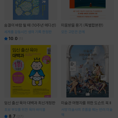
숨결이 바람 될 때 (10주년 에디션)
미움받을 용기 (특별합본판)
세계를 감동시킨 생의 기록 한정판
모든 고민은 관계
10.0
(
1
)
임신 출산 육아 대백과 최신개정판
미술관 여행자를 위한 도슨트 북 II
초보 부모를 위한 육아 바이블
서양 미술사의 흐름을 꿰는 반려 미술
책
8.7
(
27
)