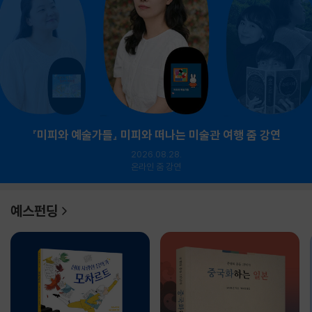
『미피와 예술가들』 미피와 떠나는 미술관 여행 줌 강연
2026.08.28.
온라인 줌 강연
예스펀딩