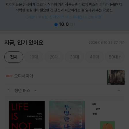
이야기들을 섬세하게 그렸다. 작가의 기존 작품들과 다르게 따스한 온기가 돋보인다.
삭막한 현실에서 필요한 건 관심과 희망이라는 걸 일깨워 주는 작품집.
[이달의 책 8월] 산리오캐릭터즈 유리컵 (포인트 차감)
10.0
(
3
)
지금, 인기 있어요
2026.08.10 23:37 기준
전체
10대
20대
30대
40대
50대
오디세이아
HOT
1
청년 패스
관련상품 보이기/감축