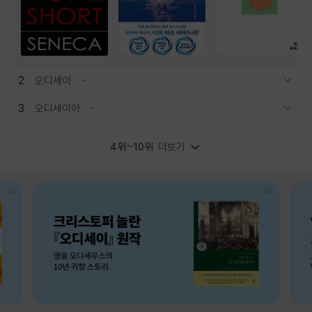
2
오디세이
관련상품 보이기/감축
3
오디세이아
관련상품 보이기/감축
4위~10위
더보기