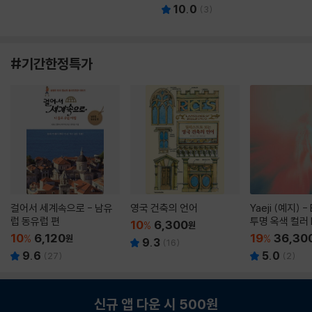
10.0
(
3
)
#기간한정특가
걸어서 세계속으로 - 남유
영국 건축의 언어
Yaeji (예지) -
럽 동유럽 편
투명 옥색 컬러 
10
6,300
%
원
10
6,120
19
36,30
%
원
%
9.3
(
16
)
9.6
5.0
(
27
)
(
2
)
신규 앱 다운 시 500원