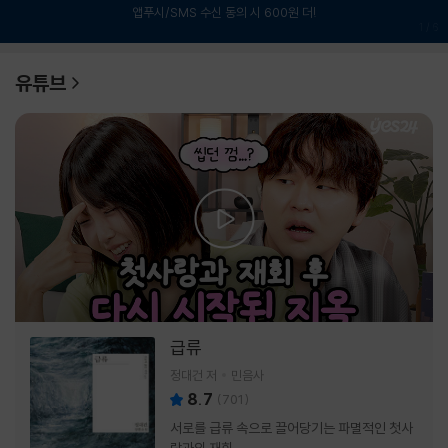
앱푸시/SMS 수신 동의 시 600원 더!
1
/
6
유튜브
급류
정대건 저
민음사
8.7
(
701
)
서로를 급류 속으로 끌어당기는 파멸적인 첫사