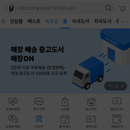
어린이
독후감
벤트
신상품
베스트
홈
국내도서
외국도서
중고샵
웰컴메뉴 모두보기
어린이
12
/
22
크레마클럽
독서기록
사은품
예스펀딩
클래스24
AI일문백답
리딩런
출석체크
혜택모음
매장안내