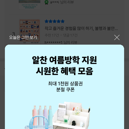
a***i
님의 리뷰
YES마니아 : 로얄
리뷰 총점
작고 즐거운 경험을 많이 하기, 불행과 불안을
3
회피하지 말기, 그리고 좋은 사람을 많이 만나
추천 17건
댓글 17건
닫기
오늘은 그만 보기
기.
h*******1
님의 리뷰
공지
8월 신용카드 무이자할부 안내
2026-08-01
로그인
최근 본 상품
주문/배송
고객센터 1544-3800
티켓 1544-6399
중고샵 1566-4295
eBook 1:1문의/채팅상담
예스이십사(주) 사업자 정보
이용약관
개인정보처리방침
청소년보호정책
PC버전
회사소개
거래처관계자께