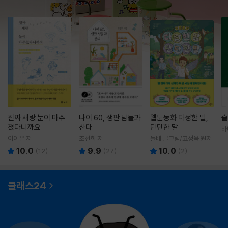
진짜 새랑 눈이 마주
나이 60, 생판 남들과
웹툰동화 다정한 말,
슬
쳤다니까요
산다
단단한 말
바
영
이이은 저
조선희 저
돌배 글그림/고정욱 원저
10.0
9.9
10.0
(
12
)
(
27
)
(
2
)
클래스24