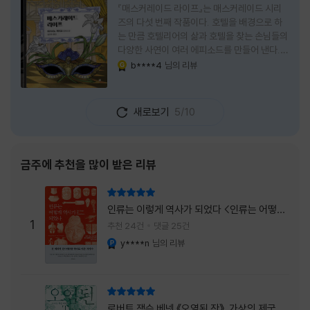
『매스커레이드 라이프』는 매스커레이드 시리
즈의 다섯 번째 작품이다. 호텔을 배경으로 하
는 만큼 호텔리어의 삶과 호텔을 찾는 손님들의
다양한 사연이 여러 에피소드를 만들어 낸다.
주인공은 호텔리어로서의 완벽함을 꿈꾸는 야
b****4
님의 리뷰
YES마니아 : 골드
마기시 나오미와 닛타 고스케다. 물론 고스케는
네 번째 이야기까지는 형사였다. 사건을 해결하
는 과정에서 나오미가 다치게 되자, 고스케는
새로보기
5/10
모든 책임을 지고 형사직에서 물러난다. 하지만
그동안 호텔에서 쌓은 인연 덕분에 호텔 코르테
시아 도쿄에서 함께 일해 보지 않겠느냐는 제안
을 받게 된다. 그렇게 끝난 4권 이후, 나는 5권
금주에 추천을 많이 받은 리뷰
이 출간되기만을 기다렸다. 형사가 아닌 호텔리
어가 된 닛타 고스케의 모습이 무척 궁금했기
리뷰 총점
때문이다. 그동안 호텔에서 잠복 수사를 하며
인류는 이렇게 역사가 되었다 <인류는 어떻게
어설픈 호텔리어의 가면을 쓰고 있었다면, 이제
1
역사가 되었나>
추천 24건
댓글 25건
는 가면
y****n
님의 리뷰
YES마니아 : 플래티넘
리뷰 총점
로버트 잭슨 베넷 《오염된 잔》, 가상의 제국이