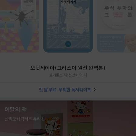
오뒷세이아(그리스어 원전 완역본)
호메로스 저/천병희 역 저
첫 달 무료, 무제한 독서라이프
이달의 책
산리오캐릭터즈 유리컵