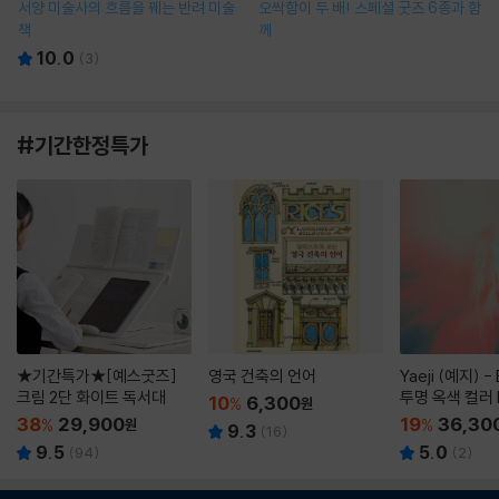
서양 미술사의 흐름을 꿰는 반려 미술
오싹함이 두 배! 스페셜 굿즈 6종과 함
책
께
10.0
(
3
)
#기간한정특가
★기간특가★[예스굿즈]
영국 건축의 언어
Yaeji (예지) -
크림 2단 화이트 독서대
투명 옥색 컬러 
10
6,300
%
원
38
29,900
19
36,30
%
원
%
9.3
(
16
)
9.5
5.0
(
94
)
(
2
)