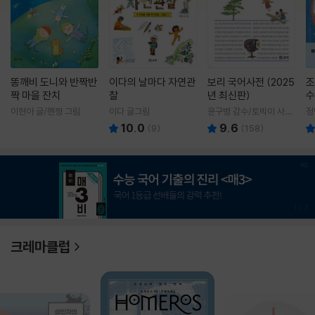
똥깨비 도니와 반짝반
이다의 날마다 자연관
보리 국어사전 (2025
조
짝 마을 잔치
찰
년 최신판)
수
이현아 글/핸짱 그림
이다 글그림
윤구병 감수/토박이 사전
정
편찬실 편
10.0
9.6
(
9
)
(
158
)
1
/
3
크레마클럽