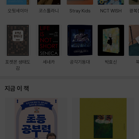
오뒷세이아
코스톨라니
Stray Kids
NCT WISH
광복
포켓몬 생태도
세네카
공각기동대
박효신
감
지금 이 책