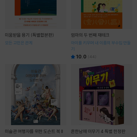
미움받을 용기 (특별합본판)
엄마의 두 번째 재테크
모든 고민은 관계
아이를 키우며 내 이름의 부수입 만들
기
10.0
(
44
)
미술관 여행자를 위한 도슨트 북 II
흔한남매 이무기 4 특별 한정판