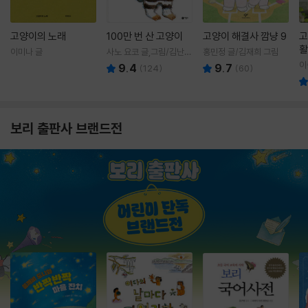
고양이의 노래
100만 번 산 고양이
고양이 해결사 깜냥 9
고
활
이미나 글
사노 요코 글,그림/김난주
홍민정 글/김재희 그림
렇
역
이
9.4
9.7
(
124
)
(
60
)
보리 출판사 브랜드전