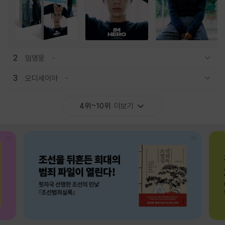
2
임영웅
관련상품 보이기/감축
3
오디세이아
관련상품 보이기/감축
4위~10위
더보기