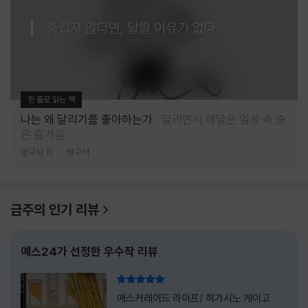
즐겁지 않다면, 달릴 이유가 없다
한 줄로 읽는 책
나는 왜 달리기를 좋아하는가
달리면서 깨달은 일상 속 숨
은 즐거움
방구석 저
방구석
금주의 인기 리뷰
예스24가 선정한 우수작 리뷰
리뷰 총점
매스커레이드 라이프/ 히가시노 게이고