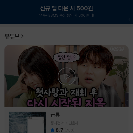
신규 앱 다운 시 500원
앱푸시/SMS 수신 동의 시 600원 더!
1
/
6
유튜브
급류
정대건 저
민음사
8.7
(
700
)