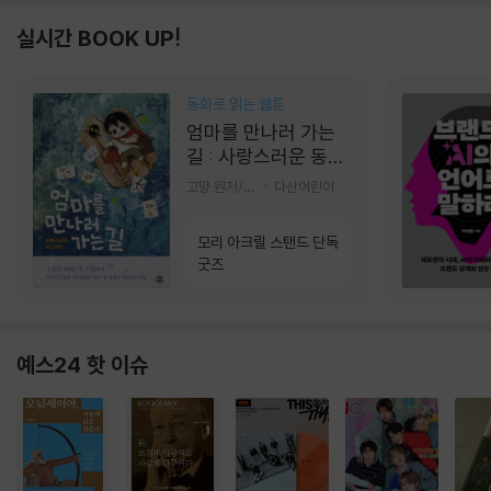
실시간 BOOK UP!
동화로 읽는 웹툰
엄마를 만나러 가는
길 : 사랑스러운 동그
라미
고먕 원저/김영리 글
다산어린이
모리 아크릴 스탠드 단독
굿즈
예스24 핫 이슈