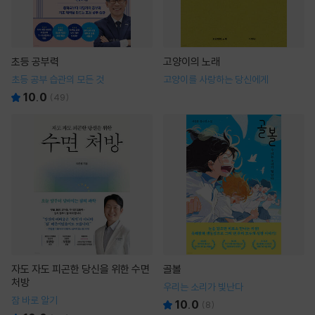
초등 공부력
고양이의 노래
초등 공부 습관의 모든 것
고양이를 사랑하는 당신에게
10.0
(
49
)
자도 자도 피곤한 당신을 위한 수면
골볼
처방
우리는 소리가 빛난다
잠 바로 알기
10.0
(
8
)