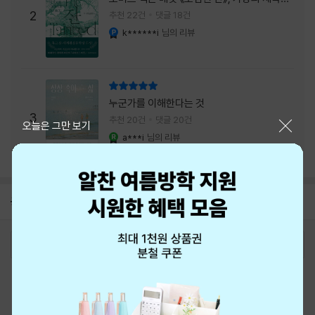
주는 실감과 미스터리 사건의 치밀함이 이루어
2
추천 22건
댓글 18건
내는 최상의 시너지...
k******i
님의 리뷰
YES마니아 : 플래티넘
리뷰 총점
누군가를 이해한다는 것
3
추천 20건
댓글 20건
닫기
오늘은 그만 보기
a***i
님의 리뷰
YES마니아 : 로얄
공지
8월 신용카드 무이자할부 안내
2026-08-01
로그인
최근 본 상품
주문/배송
고객센터 1544-3800
티켓 1544-6399
중고샵 1566-4295
eBook 1:1문의/채팅상담
예스이십사(주) 사업자 정보