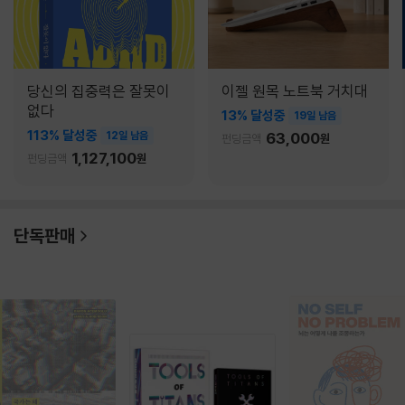
당신의 집중력은 잘못이
이젤 원목 노트북 거치대
없다
13% 달성중
19일 남음
113% 달성중
12일 남음
63,000
펀딩금액
원
1,127,100
펀딩금액
원
단독판매