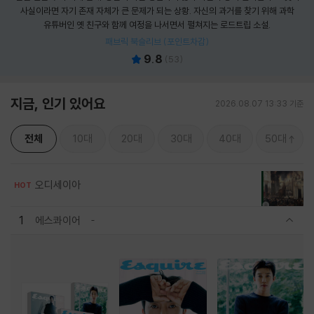
사실이라면 자기 존재 자체가 큰 문제가 되는 상황. 자신의 과거를 찾기 위해 과학
유튜버인 옛 친구와 함께 여정을 나서면서 펼쳐지는 로드트립 소설.
패브릭 북슬리브 (포인트차감)
9.8
(
53
)
지금, 인기 있어요
2026.08.07 13:33 기준
전체
10대
20대
30대
40대
50대
오디세이아
HOT
1
에스콰이어
관련상품 보이기/감축