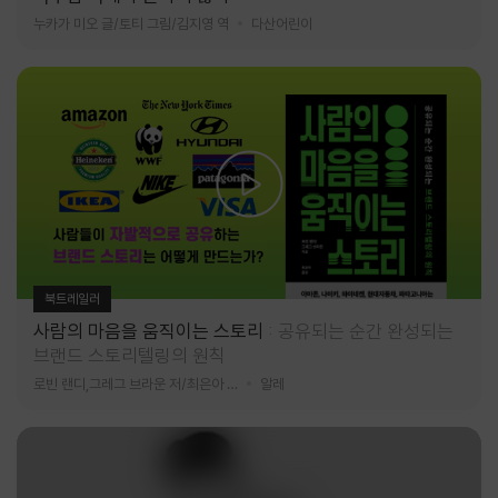
누카가 미오 글/토티 그림/김지영 역
다산어린이
북트레일러
사람의 마음을 움직이는 스토리
공유되는 순간 완성되는
브랜드 스토리텔링의 원칙
로빈 랜디,그레그 브라운 저/최은아 역
알레