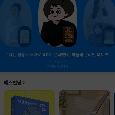
『나는 성장주 투자로 40에 은퇴했다』 파돌댁 온라인 북토크
2026.08.27.
웨일온 화상회의
예스펀딩