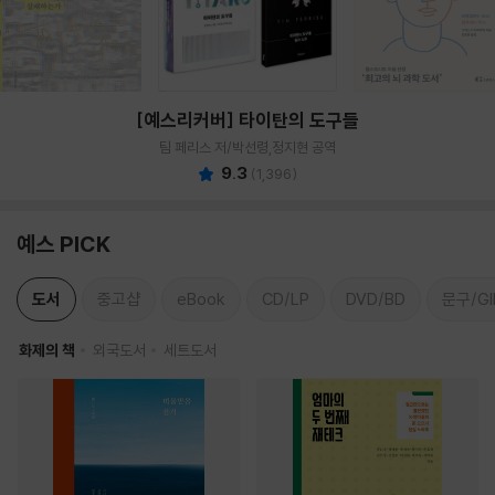
[예스리커버] 타이탄의 도구들
팀 페리스 저/박선령,정지현 공역
9.3
(
1,396
)
예스 PICK
도서
중고샵
eBook
CD/LP
DVD/BD
문구/GI
화제의 책
외국도서
세트도서