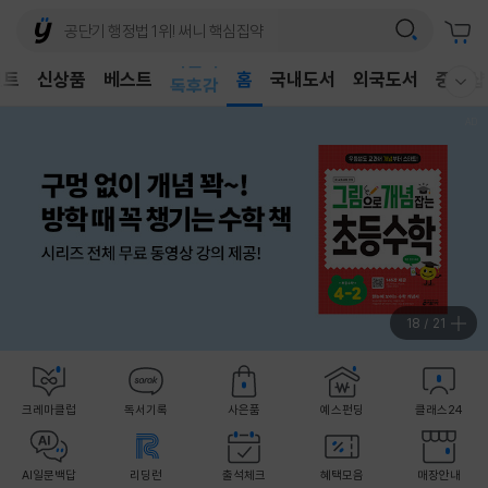
어린이
벤트
신상품
베스트
독후감
홈
국내도서
외국도서
중고샵
웰컴메뉴 모두보기
어린이
19
/
21
크레마클럽
독서기록
사은품
예스펀딩
클래스24
AI일문백답
리딩런
출석체크
혜택모음
매장안내