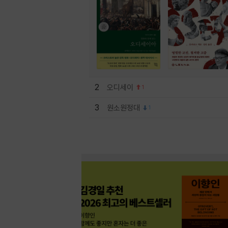
2
오디세이
1
3
원소원정대
1