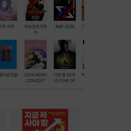
오투 과학
이승철전국투
XMF 2026
크레마 이북 리
방학에는 
어
더기
포터
름의문장들
2026 AKMU
이은결 30주
뚝딱! AI 3대장
이달의 인
CONCERT
년 [ONE OF
과
ONE]