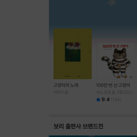
고양이의 노래
100만 번 산 고양이
이미나 글
사노 요코 글,그림/김난주
역
9.4
(
124
)
보리 출판사 브랜드전