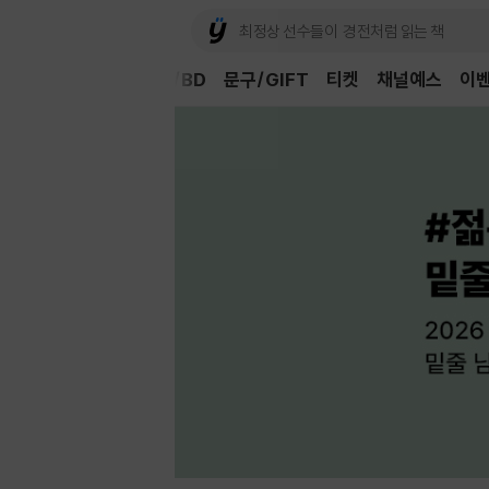
Book
CD/LP
DVD/BD
문구/GIFT
티켓
채널예스
이