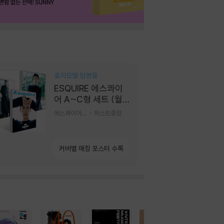
표지모델 임영웅
ESQUIRE 에스콰이
어 A~C형 세트 (월
간) : 9월 [2026]
에스콰이어편집부 편
허스트중앙
커버별 매칭 포스터 수록