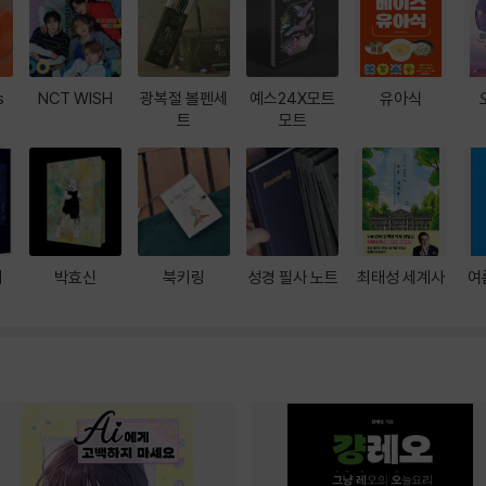
s
NCT WISH
광복절 볼펜세
예스24X모트
유아식
트
모트
대
박효신
북키링
성경 필사 노트
최태성 세계사
여