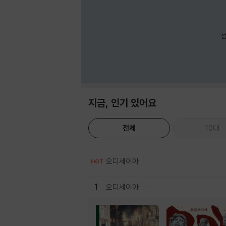
섬
지금, 인기 있어요
전체
10대
오디세이아
HOT
1
오디세이아