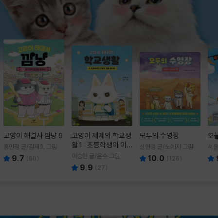
고양이 해결사 깜냥 9
고양이 제제의 학교생
모두의 수영장
오
활 1 : 초등학생이 이
홍민정 글/김재희 그림
신현경 글/노예지 그림
서율
렇게 힘들 줄이야
이승민 글/온수 그림
9.7
10.0
(
60
)
(
126
)
9.9
(
27
)