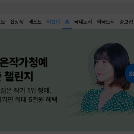
어린이
벤트
신상품
베스트
독후감
홈
국내도서
외국도서
중고샵
어린이