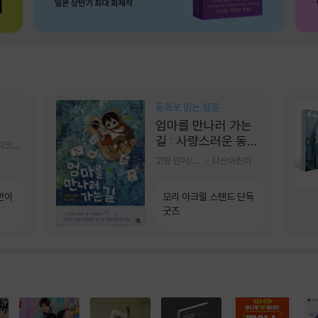
동화로 읽는 웹툰
엄마를 만나러 가는
길 : 사랑스러운 동그
알에이치코리아(RHK)
라미
고먕 원저/김영리 글
다산어린이
만이
모리 아크릴 스탠드 단독
굿즈