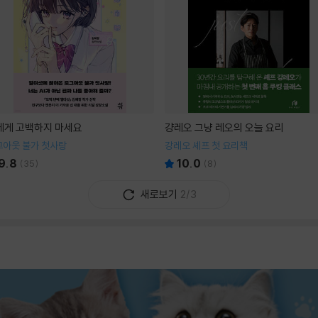
I에게 고백하지 마세요
걍레오 그냥 레오의 오늘 요리
그아웃 불가 첫사랑
강레오 셰프 첫 요리책
9.8
10.0
(
35
)
(
8
)
새로보기
2/3