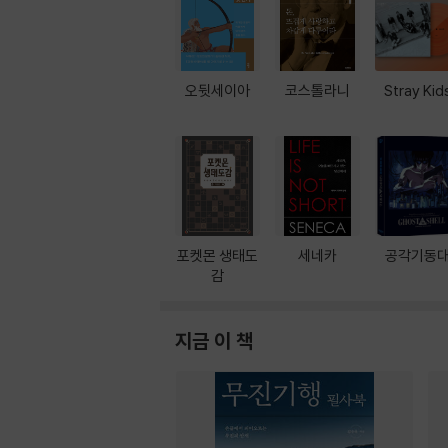
오뒷세이아
코스톨라니
Stray Kid
포켓몬 생태도
세네카
공각기동
감
지금 이 책