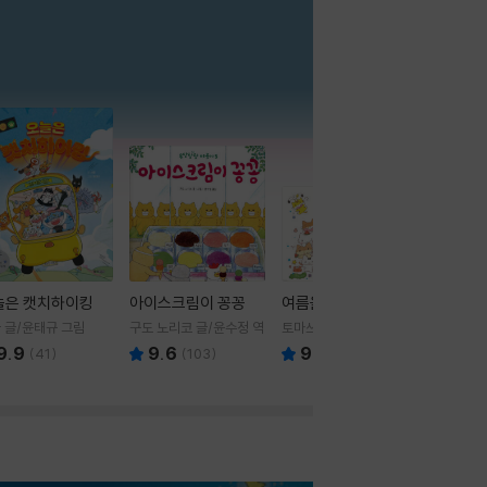
더보기
늘은 캣치하이킹
아이스크림이 꽁꽁
여름을 부탁해
 글/윤태규 그림
구도 노리코 글/윤수정 역
토마쓰리 글그림
9.9
9.6
9.8
(
41
)
(
103
)
(
24
)