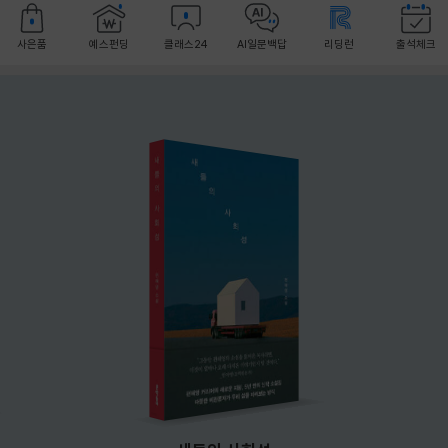
사은품
예스펀딩
클래스24
AI일문백답
리딩런
출석체크