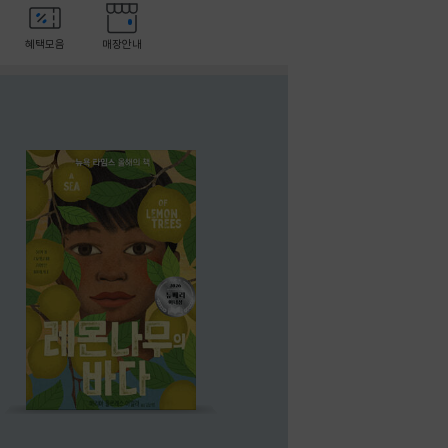
혜택모음
매장안내