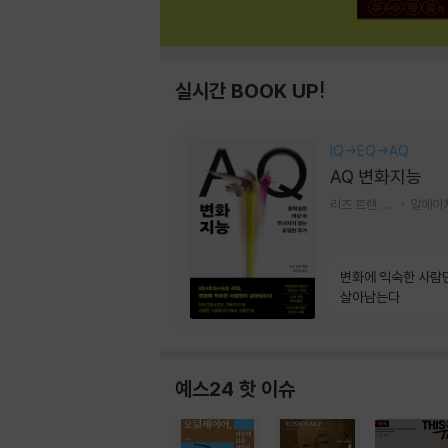
실시간 BOOK UP!
IQ→EQ→AQ
AQ 변화지능
리즈 트랜 저/한미선 역
변화에 익숙한 사람
살아남는다
예스24 핫 이슈