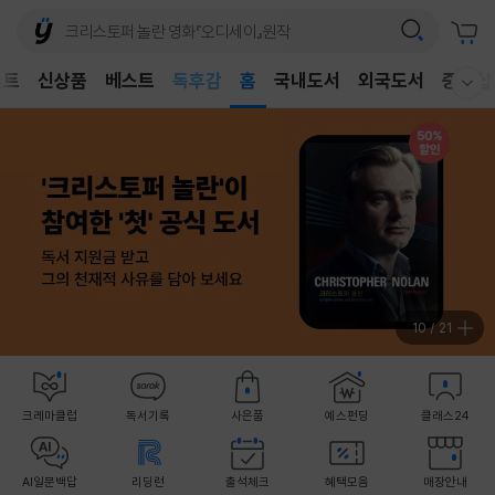
어린이
독후감
벤트
신상품
베스트
홈
국내도서
외국도서
중고샵
어린이
웰컴메뉴 모두보기
11
/
21
크레마클럽
독서기록
사은품
예스펀딩
클래스24
AI일문백답
리딩런
출석체크
혜택모음
매장안내