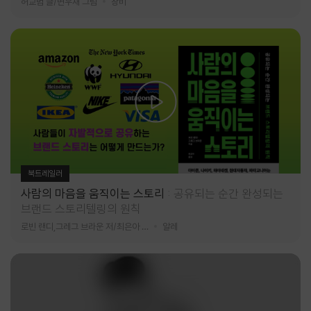
허교범 글/변우재 그림
창비
북트레일러
사람의 마음을 움직이는 스토리
공유되는 순간 완성되는
브랜드 스토리텔링의 원칙
로빈 랜디,그레그 브라운 저/최은아 역
알레