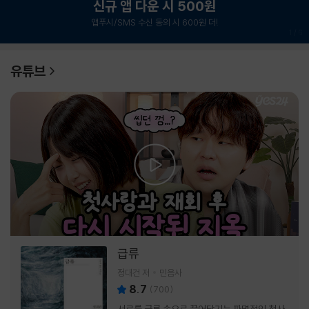
신규 앱 다운 시 500원
앱푸시/SMS 수신 동의 시 600원 더!
1
/
6
유튜브
급류
정대건 저
민음사
8.7
(
700
)