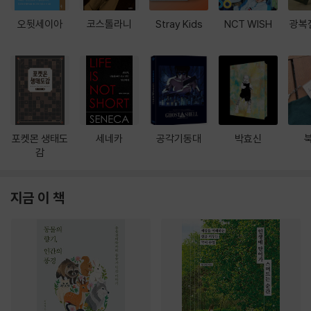
오뒷세이아
코스톨라니
Stray Kids
NCT WISH
광복
포켓몬 생태도
세네카
공각기동대
박효신
감
지금 이 책