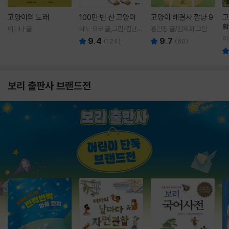
고양이의 노래
100만 번 산 고양이
고양이 해결사 깜냥 9
고
활
이미나 글
사노 요코 글,그림/김난주
홍민정 글/김재희 그림
렇
역
이
9.4
9.7
(
124
)
(
60
)
보리 출판사 브랜드전