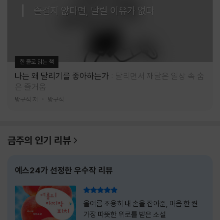
즐겁지 않다면, 달릴 이유가 없다
한 줄로 읽는 책
나는 왜 달리기를 좋아하는가
달리면서 깨달은 일상 속 숨
은 즐거움
방구석 저
방구석
금주의 인기 리뷰
예스24가 선정한 우수작 리뷰
리뷰 총점
올여름 조용히 내 손을 잡아준, 마음 한 켠
가장 따뜻한 위로를 받은 소설