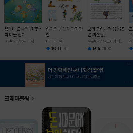
똥깨비 도니와 반짝반
이다의 날마다 자연관
보리 국어사전 (2025
조
짝 마을 잔치
찰
년 최신판)
수
이현아 글/핸짱 그림
이다 글그림
윤구병 감수/토박이 사전
정
편찬실 편
10.0
9.6
(
9
)
(
158
)
1
/
3
크레마클럽