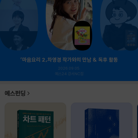
『마음요리 2』차영경 작가와의 만남 & 독후 활동
2026.09.05.
예스24 강서NC점
예스펀딩