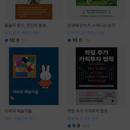
동물의 향기, 인간의 풍경
인생에 단어가 스며드는 순간
숲과 길 위 생명의 여정
단어 하나로 바뀌는 세상
10.0
10.0
(
1
)
(
16
)
미피와 예술가들
적정 주가 가치투자 법칙
미피, 미술관에 가다
평생 쓸 수 있는 원칙
9.9
(
42
)