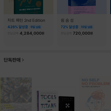
차트 패턴 2nd Edition
쉼 숨 섬
428% 달성중
72% 달성중
9일 남음
10일 남음
4,284,000
720,000
펀딩금액
원
펀딩금액
원
단독판매