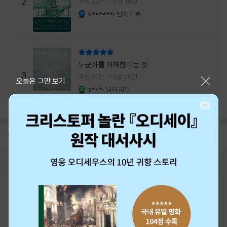
주는 실감과 미스터리 사건의 치밀함이 이루어
2
추천 22건
댓글 18건
내는 최상의 시너지...
k******i
님의 리뷰
YES마니아 : 플래티넘
리뷰 총점
누군가를 이해한다는 것
3
추천 21건
댓글 20건
닫기
오늘은 그만 보기
a***i
님의 리뷰
YES마니아 : 로얄
공지
26년 NBCI 수상 안내
2026-08-01
로그인
최근 본 상품
주문/배송
고객센터 1544-3800
티켓 1544-6399
중고샵 1566-4295
eBook 1:1문의/채팅상담
예스이십사(주) 사업자 정보