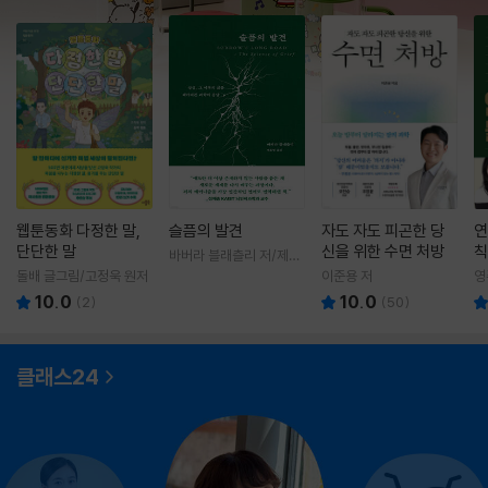
웹툰동화 다정한 말,
슬픔의 발견
자도 자도 피곤한 당
연
단단한 말
신을 위한 수면 처방
칙
바버라 블래츨리 저/제효
영 역
돌배 글그림/고정욱 원저
이준용 저
영
10.0
10.0
(
2
)
(
50
)
클래스24