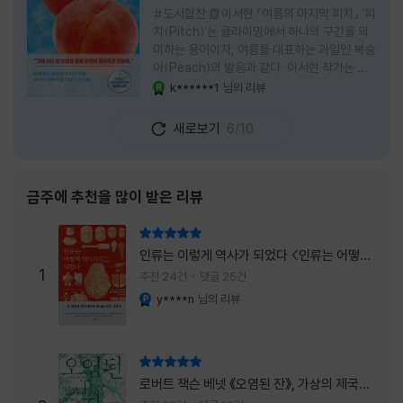
#도서협찬 📗이서현 『여름의 마지막 피치』 '피
치(Pitch)'는 클라이밍에서 하나의 구간을 의
미하는 용어이자, 여름을 대표하는 과일인 복숭
아(Peach)의 발음과 같다. 이서현 작가는 이
중의적인 제목 안에 소설이 전하고 싶은 메시지
k******1
님의 리뷰
YES마니아 : 로얄
를 아름답게 담아내고 있는 것 같다. 복숭아처
럼 가장 달콤하고 찬란한 계절인 여름. 하지만
새로보기
6/10
그 여름도 끝이 있다. 그리고 클라이밍의 피치
처럼 인생 역시 정상까지 단숨에 오를 수 없고,
한 구간씩 묵묵히 올라야 한다. 『여름의 마지막
피치』는 끝나가는 여름의 아쉬움과 새로운 계
금주에 추천을 많이 받은 리뷰
절을 향해 나아가는 마지막 한 걸음을 동시에
의미하는 제목이었다. 소설은 각자의 '여름'을
리뷰 총점
잃어버린 다섯 인물들의 이야기를 담고 있다.
인류는 이렇게 역사가 되었다 <인류는 어떻게
👧연인에게 이별을 통보받고 외모를 향한 악성
1
역사가 되었나>
추천 24건
댓글 25건
댓글로 인해 카메라 앞에 설 수 없게 된 요리 유
y****n
님의 리뷰
YES마니아 : 플래티넘
튜버
리뷰 총점
로버트 잭슨 베넷 《오염된 잔》, 가상의 제국이