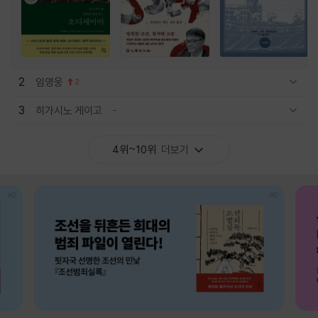
2
임영웅
2
관련상품 보이기/감축
3
히가시노 게이고
관련상품 보이기/감축
4위~10위
더보기