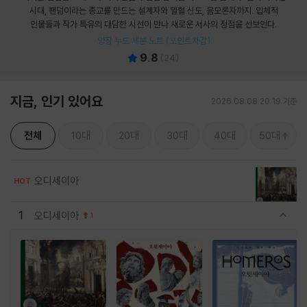
시대, 팬덤이라는 종교를 만드는 설계자와 열혈 신도, 음모론자까지. 입체적
인물들과 작가 특유의 대담한 시선이 만나 새로운 서사의 정점을 선보인다.
양장 누드 제본 노트 (포인트차감)
9.8
(
24
)
지금, 인기 있어요
2026.08.08 20:19 기준
전체
10대
20대
30대
40대
50대
오디세이아
HOT
1
오디세이아
1
관련상품 보이기/감축