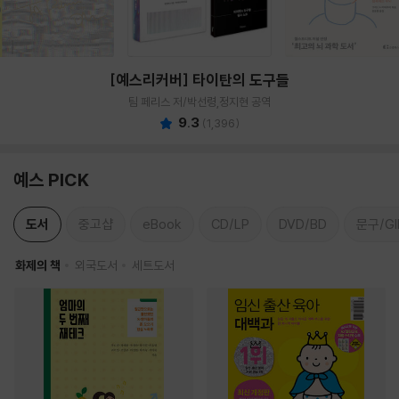
[예스리커버] 타이탄의 도구들
팀 페리스 저/박선령,정지현 공역
9.3
(
1,396
)
예스 PICK
도서
중고샵
eBook
CD/LP
DVD/BD
문구/GI
화제의 책
외국도서
세트도서