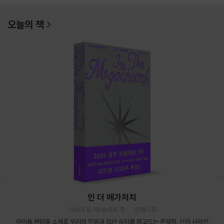
오늘의 책
인 더 메가처치
아사이 료 저/송태욱 역
은행나무
아이돌 팬덤을 소재로 우리의 믿음과 집단 심리를 파고드는 문제작. 신이 사라진