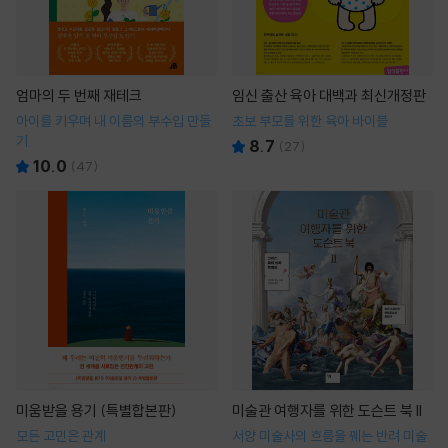
엄마의 두 번째 재테크
임신 출산 육아 대백과 최신개정판
아이를 키우며 내 이름의 부수입 만들
초보 부모를 위한 육아 바이블
기
8.7
(
27
)
10.0
(
47
)
미움받을 용기 (특별합본판)
미술관 여행자를 위한 도슨트 북 II
모든 고민은 관계
서양 미술사의 흐름을 꿰는 반려 미술