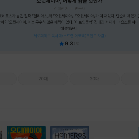
오뒷세이아, 어떻게 읽을 것인가
김태진 저
민음사
메로스가 남긴 걸작 『일리아스』와 『오뒷세이아』. 『오뒷세이아』가 더 재밌다. 단순히 재밌기만
까? 『오뒷세이아』에는 무수히 많은 매력이 있다. '아트인문학' 김태진 저자가 그 요소를 하
해설해준다.
제로퍼제로 독서대/스트랩 에코백(포인트 차감)
9.3
(
3
)
20대
30대