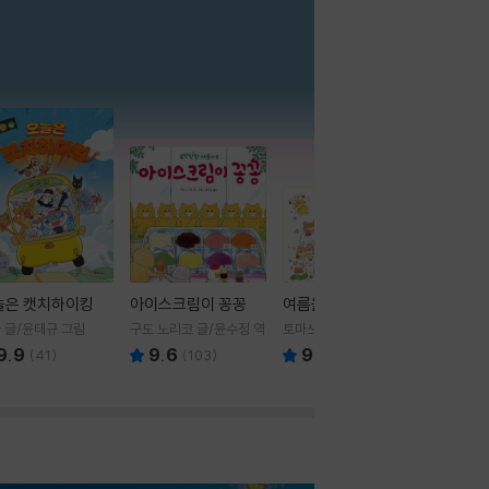
더보기
늘은 캣치하이킹
아이스크림이 꽁꽁
여름을 부탁해
 글/윤태규 그림
구도 노리코 글/윤수정 역
토마쓰리 글그림
9.9
9.6
9.8
(
41
)
(
103
)
(
24
)