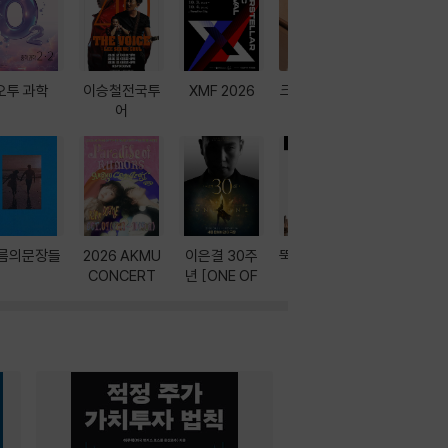
오투 과학
이승철전국투
XMF 2026
크레마 이북 리
방학에는 
어
더기
포터
름의문장들
2026 AKMU
이은결 30주
뚝딱! AI 3대장
이달의 인
CONCERT
년 [ONE OF
과
ONE]