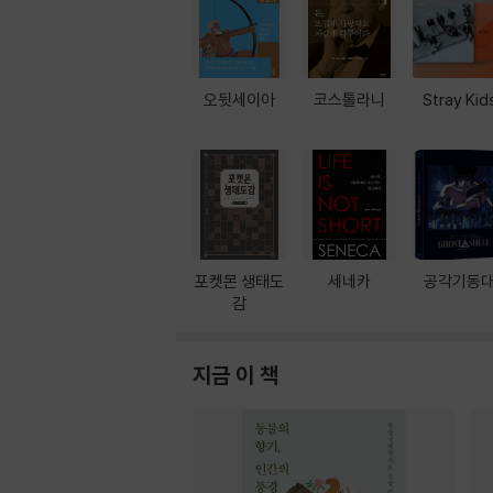
오뒷세이아
코스톨라니
Stray Kid
포켓몬 생태도
세네카
공각기동
감
지금 이 책