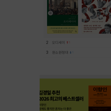
2
오디세이
1
3
원소원정대
1