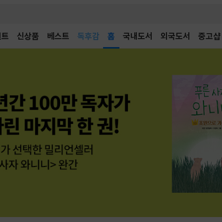
벤트
신상품
베스트
어린이
홈
국내도서
외국도서
중고샵
독후감
어린이