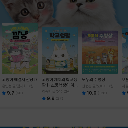
고양이 해결사 깜냥 9
고양이 제제의 학교생
모두의 수영장
오
활 1 : 초등학생이 이
홍민정 글/김재희 그림
신현경 글/노예지 그림
서율
렇게 힘들 줄이야
이승민 글/온수 그림
9.7
10.0
(
60
)
(
126
)
9.9
(
27
)