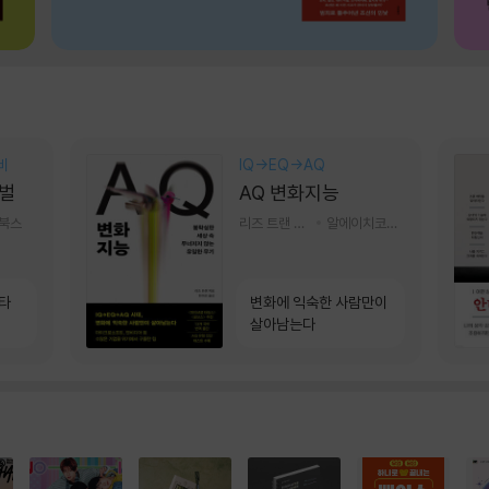
비
IQ→EQ→AQ
벌
AQ 변화지능
기북스
리즈 트랜 저/한미선 역
알에이치코리아(RHK)
소타
변화에 익숙한 사람만이
살아남는다