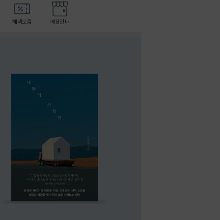
혜택모음
매장안내