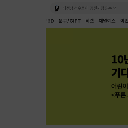
Book
CD/LP
DVD/BD
문구/GIFT
티켓
채널예스
이