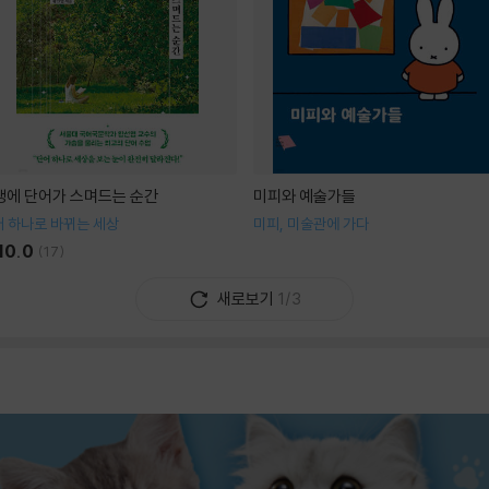
생에 단어가 스며드는 순간
미피와 예술가들
 하나로 바뀌는 세상
미피, 미술관에 가다
10.0
(
17
)
새로보기
1/3