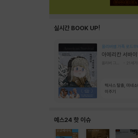
실시간 BOOK UP!
올리버쌤 가족 로드무
아메리칸 서바이
올리버 그랜트,정다운 저
21세
텍사스 탈출, 미네
이주기
예스24 핫 이슈