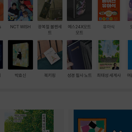
s
NCT WISH
광복절 볼펜세
예스24X모트
유아식
트
모트
대
박효신
북키링
성경 필사 노트
최태성 세계사
여