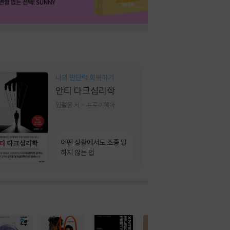
나의 판단력 회복하기
안티 다크심리학
임철웅 저
트로이목마
어떤 상황에서도 조종 당
하지 않는 법