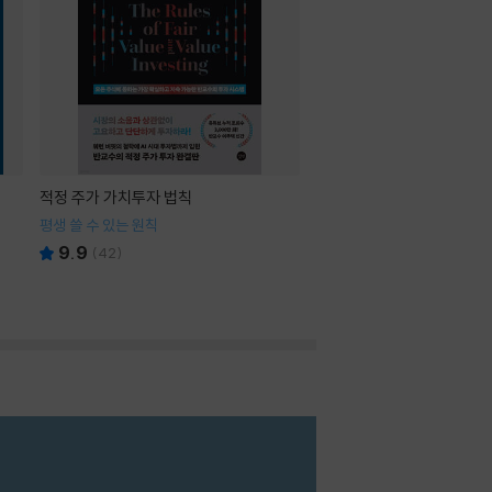
적정 주가 가치투자 법칙
평생 쓸 수 있는 원칙
9.9
(
42
)