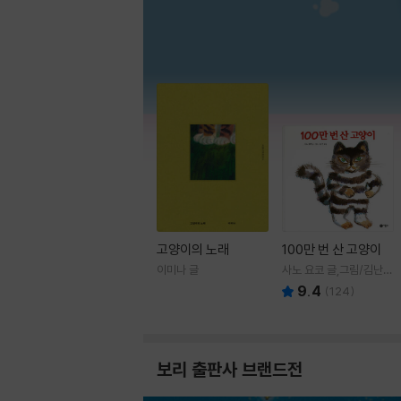
고양이의 노래
100만 번 산 고양이
이미나 글
사노 요코 글,그림/김난주
역
9.4
(
124
)
보리 출판사 브랜드전