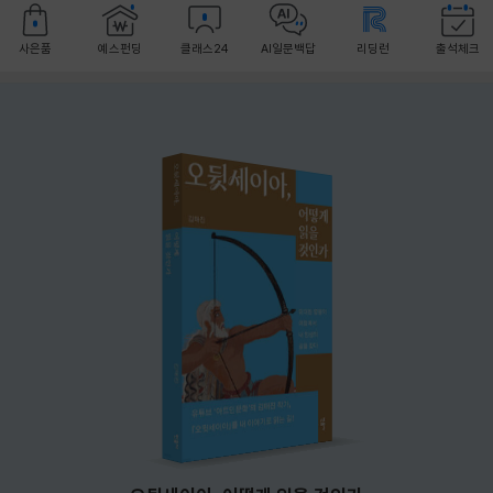
사은품
예스펀딩
클래스24
AI일문백답
리딩런
출석체크