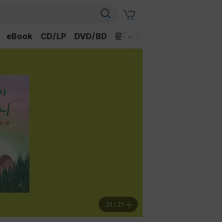
eBook
CD/LP
DVD/BD
문구/GIFT
티켓
채널예스
웰컴메뉴 모두보기
21
/
21