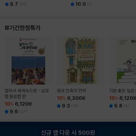
8.7
10.0
(
27
)
(
1
)
#기간한정특가
걸어서 세계속으로 - 남유
영국 건축의 언어
기분 좋은 일은
럽 동유럽 편
10
6,300
10
6,120
%
원
%
10
6,120
%
원
9.3
9.8
(
16
)
(
9
)
9.6
(
27
)
신규 앱 다운 시 500원