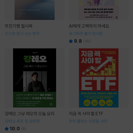
무진기행 필사북
AI에게 고백하지 마세요
손으로 읽고 쓰는 명작
로그아웃 불가 첫사랑
9.8
(
35
)
걍레오 그냥 레오의 오늘 요리
지금 꼭 사야 할 ETF
강레오 셰프 첫 요리책
돈이 몰리는 시장을 사라
10.0
(
8
)