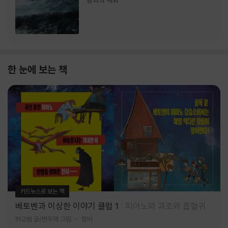
랑과의 재회
한 눈에 보는 책
카드뉴스로 보는 책
베토벤과 이상한 이야기 클럽 1
피아노와 괴조와 흡혈귀
허교범 글/변우재 그림
창비