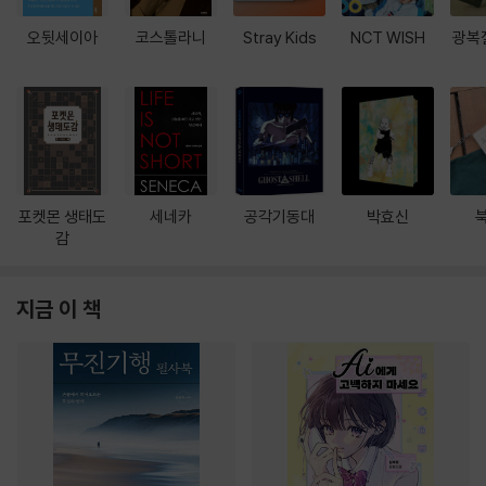
오뒷세이아
코스톨라니
Stray Kids
NCT WISH
광복
포켓몬 생태도
세네카
공각기동대
박효신
감
지금 이 책