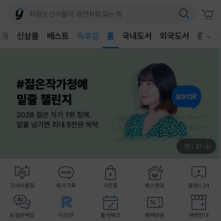
어린이
독후감
벤트
신상품
베스트
홈
국내도서
외국도서
중고샵
웰컴메뉴 모두보기
어린이
16
/
21
크레마클럽
독서기록
사은품
예스펀딩
클래스24
AI일문백답
리딩런
출석체크
혜택모음
매장안내