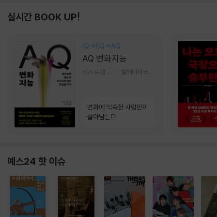
실시간 BOOK UP!
IQ→EQ→AQ
AQ 변화지능
리즈 트랜 저/한미선 역
알에이치코리아(RHK)
변화에 익숙한 사람만이
살아남는다
예스24 핫 이슈