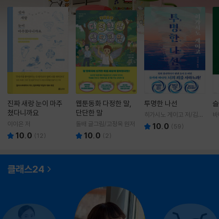
진짜 새랑 눈이 마주
웹툰동화 다정한 말,
투명한 나선
슬
쳤다니까요
단단한 말
히가시노 게이고 저/김선
바
영 역
영
이이은 저
돌배 글그림/고정욱 원저
10.0
(
59
)
10.0
10.0
(
12
)
(
2
)
클래스24