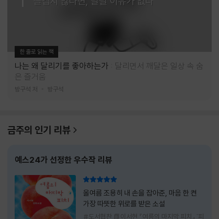
즐겁지 않다면, 달릴 이유가 없다
한 줄로 읽는 책
나는 왜 달리기를 좋아하는가
달리면서 깨달은 일상 속 숨
은 즐거움
방구석 저
방구석
금주의 인기 리뷰
예스24가 선정한 우수작 리뷰
리뷰 총점
올여름 조용히 내 손을 잡아준, 마음 한 켠
가장 따뜻한 위로를 받은 소설
#도서협찬 📗이서현 『여름의 마지막 피치』 '피