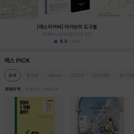
[예스리커버] 타이탄의 도구들
팀 페리스 저/박선령,정지현 공역
9.3
(
1,396
)
예스 PICK
도서
중고샵
eBook
CD/LP
DVD/BD
문구/GI
화제의 책
외국도서
세트도서