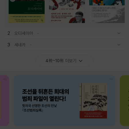
2
오디세이아
관련상품 보이기/감축
3
세네카
관련상품 보이기/감축
4위~10위
더보기