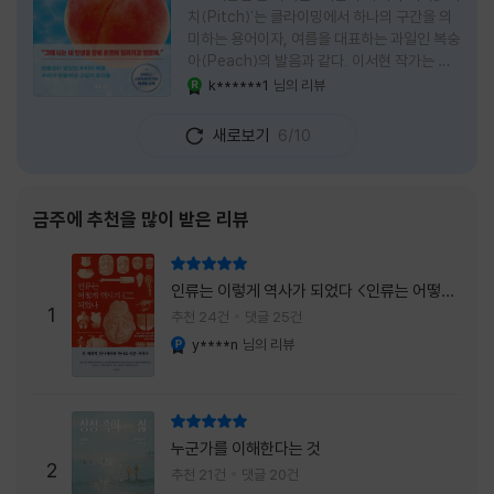
치(Pitch)'는 클라이밍에서 하나의 구간을 의
미하는 용어이자, 여름을 대표하는 과일인 복숭
아(Peach)의 발음과 같다. 이서현 작가는 이
중의적인 제목 안에 소설이 전하고 싶은 메시지
k******1
님의 리뷰
YES마니아 : 로얄
를 아름답게 담아내고 있는 것 같다. 복숭아처
럼 가장 달콤하고 찬란한 계절인 여름. 하지만
새로보기
6/10
그 여름도 끝이 있다. 그리고 클라이밍의 피치
처럼 인생 역시 정상까지 단숨에 오를 수 없고,
한 구간씩 묵묵히 올라야 한다. 『여름의 마지막
피치』는 끝나가는 여름의 아쉬움과 새로운 계
금주에 추천을 많이 받은 리뷰
절을 향해 나아가는 마지막 한 걸음을 동시에
의미하는 제목이었다. 소설은 각자의 '여름'을
리뷰 총점
잃어버린 다섯 인물들의 이야기를 담고 있다.
인류는 이렇게 역사가 되었다 <인류는 어떻게
👧연인에게 이별을 통보받고 외모를 향한 악성
1
역사가 되었나>
추천 24건
댓글 25건
댓글로 인해 카메라 앞에 설 수 없게 된 요리 유
y****n
님의 리뷰
YES마니아 : 플래티넘
튜버
리뷰 총점
누군가를 이해한다는 것
2
추천 21건
댓글 20건