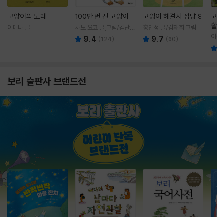
고양이의 노래
100만 번 산 고양이
고양이 해결사 깜냥 9
고
활
이미나 글
사노 요코 글,그림/김난주
홍민정 글/김재희 그림
렇
역
이
9.4
9.7
(
124
)
(
60
)
보리 출판사 브랜드전