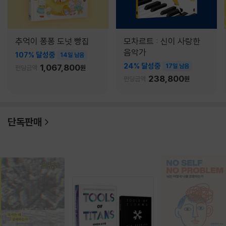
추억이 퐁퐁 도넛 빵집
모차르트 : 신이 사랑한
음악가
107% 달성중
14일 남음
24% 달성중
1,067,800
17일 남음
펀딩금액
원
238,800
펀딩금액
원
단독판매