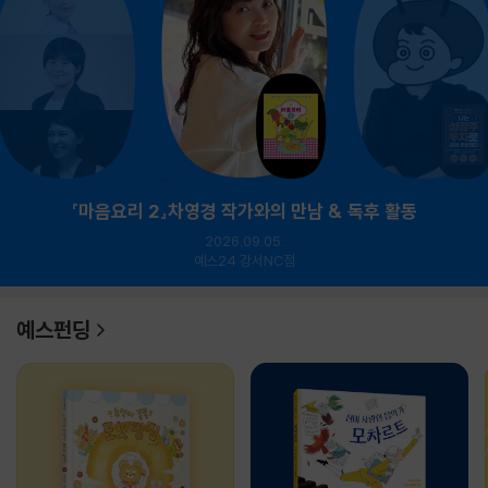
『마음요리 2』차영경 작가와의 만남 & 독후 활동
2026.09.05.
예스24 강서NC점
예스펀딩