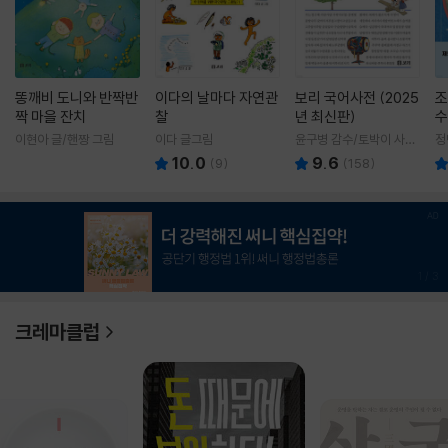
똥깨비 도니와 반짝반
이다의 날마다 자연관
보리 국어사전 (2025
조
짝 마을 잔치
찰
년 최신판)
수
이현아 글/핸짱 그림
이다 글그림
윤구병 감수/토박이 사전
정
편찬실 편
10.0
9.6
(
9
)
(
158
)
1
/
3
크레마클럽