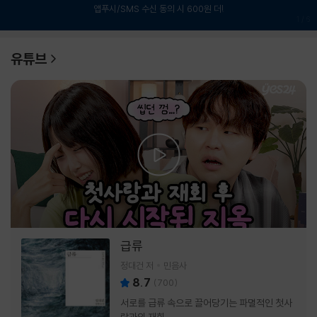
앱푸시/SMS 수신 동의 시 600원 더!
1
/
6
유튜브
급류
정대건 저
민음사
8.7
(
700
)
서로를 급류 속으로 끌어당기는 파멸적인 첫사