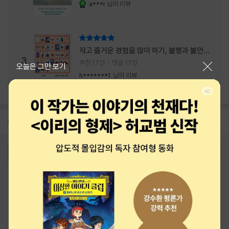
a***i
님의 리뷰
YES마니아 : 로얄
리뷰 총점
작고 즐거운 경험을 많이 하기, 불행과 불안을
3
회피하지 말기, 그리고 좋은 사람을 많이 만나
추천 17건
댓글 17건
닫기
오늘은 그만 보기
기.
h*******1
님의 리뷰
공지
26년 NBCI 수상 안내
2026-08-01
로그인
최근 본 상품
주문/배송
고객센터 1544-3800
티켓 1544-6399
중고샵 1566-4295
eBook 1:1문의/채팅상담
예스이십사(주) 사업자 정보
이용약관
개인정보처리방침
청소년보호정책
PC버전
회사소개
거래처관계자께