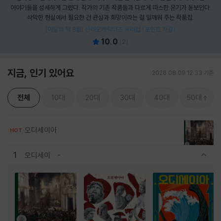
이야기들을 섬세하게 그렸다. 작가의 기존 작품들과 다르게 따스한 온기가 돋보인다.
삭막한 현실에서 필요한 건 관심과 희망이라는 걸 일깨워 주는 작품집.
[이달의 책 8월] 산리오캐릭터즈 유리컵 (포인트 차감)
10.0
(
2
)
지금, 인기 있어요
2026.08.09 12:33 기준
전체
10대
20대
30대
40대
50대
오디세이아
HOT
1
오디세이
관련상품 보이기/감축