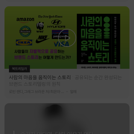
북트레일러
사람의 마음을 움직이는 스토리
공유되는 순간 완성되는
브랜드 스토리텔링의 원칙
로빈 랜디,그레그 브라운 저/최은아 역
알레