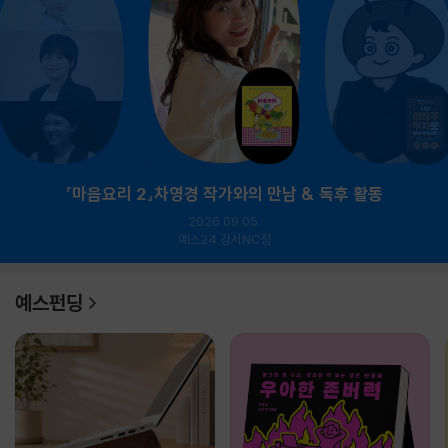
『마음요리 2』차영경 작가와의 만남 & 독후 활동
2026.09.05.
예스24 강서NC점
예스펀딩