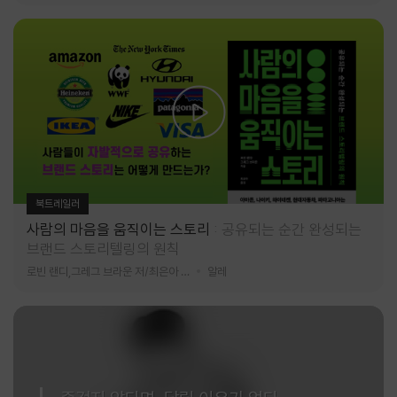
북트레일러
사람의 마음을 움직이는 스토리
공유되는 순간 완성되는
브랜드 스토리텔링의 원칙
로빈 랜디,그레그 브라운 저/최은아 역
알레