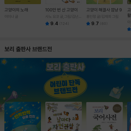
고양이의 노래
100만 번 산 고양이
고양이 해결사 깜냥 9
고
활
이미나 글
사노 요코 글,그림/김난주
홍민정 글/김재희 그림
렇
역
이
9.4
9.7
(
124
)
(
60
)
보리 출판사 브랜드전