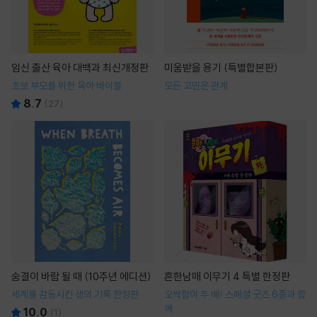
임신 출산 육아 대백과 최신개정판
미움받을 용기 (특별합본판)
초보 부모를 위한 육아 바이블
모든 고민은 관계
8.7
(
27
)
숨결이 바람 될 때 (10주년 에디션)
흔한남매 이무기 4 특별 한정판
세계를 감동시킨 생의 기록 한정판
오싹함이 두 배! 스페셜 굿즈 6종과 함
께
10.0
(
1
)