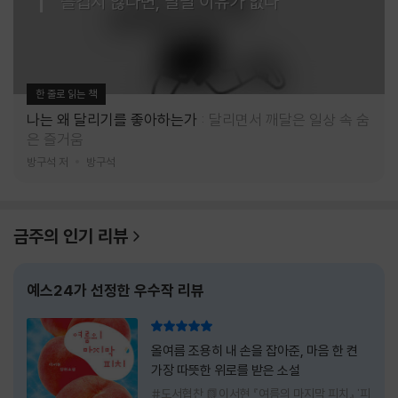
즐겁지 않다면, 달릴 이유가 없다
한 줄로 읽는 책
나는 왜 달리기를 좋아하는가
달리면서 깨달은 일상 속 숨
은 즐거움
방구석 저
방구석
금주의 인기 리뷰
예스24가 선정한 우수작 리뷰
리뷰 총점
올여름 조용히 내 손을 잡아준, 마음 한 켠
가장 따뜻한 위로를 받은 소설
#도서협찬 📗이서현 『여름의 마지막 피치』 '피