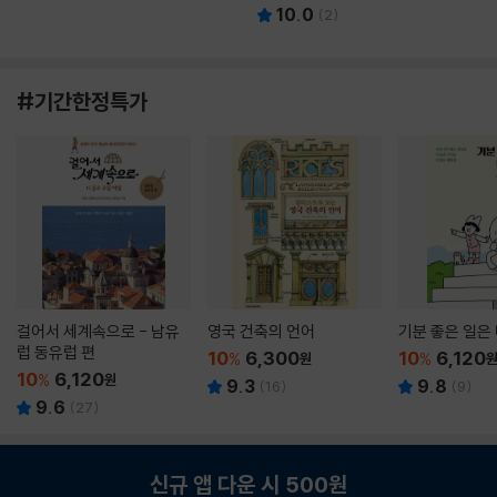
10.0
(
2
)
#기간한정특가
걸어서 세계속으로 - 남유
영국 건축의 언어
기분 좋은 일은
럽 동유럽 편
10
6,300
10
6,120
%
원
%
10
6,120
%
원
9.3
9.8
(
16
)
(
9
)
9.6
(
27
)
신규 앱 다운 시 500원