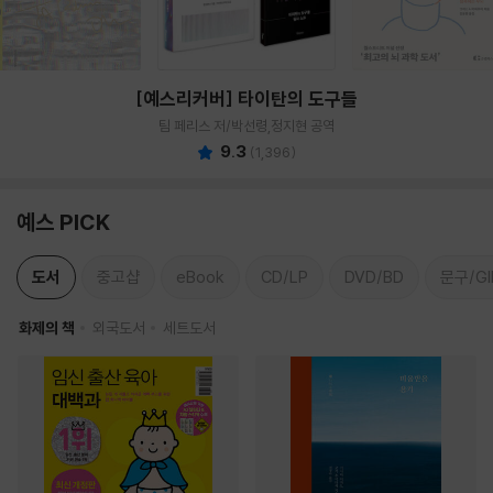
[예스리커버] 타이탄의 도구들
팀 페리스 저/박선령,정지현 공역
9.3
(
1,396
)
예스 PICK
도서
중고샵
eBook
CD/LP
DVD/BD
문구/GI
화제의 책
외국도서
세트도서