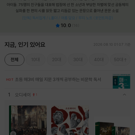
아이들. 75명의 친구들을 대표해 법정에 선 한 소년과 부당한 차별에 맞선 공동체의
실화를 한 편의 시를 읽듯 짧고 리듬감 있는 문장으로 풀어낸 운문 소설.
[단독] 독서집게 / L홀더 / 여름 담요 / 무지 노트 (포인트차감)
10.0
(
16
)
지금, 인기 있어요
2026.08.10 01:07 기준
전체
10대
20대
30대
40대
50대
초등 매3비 매일 지문 3개씩 공부하는 비문학 독서
HOT
1
오디세이
1
관련상품 보이기/감축