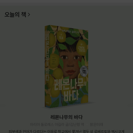
오늘의 책
레몬나무의 바다
마리아 돌로레스 아길라 글/김난령 역
밝은미래
피부색과 언어가 다르다는 이유로 학교에서 쫓겨난 열두 살 로베르토와 멕시코계