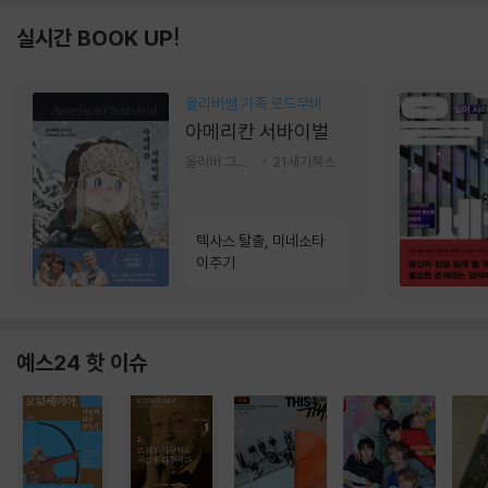
실시간 BOOK UP!
올리버쌤 가족 로드무비
아메리칸 서바이벌
올리버 그랜트,정다운 저
21세기북스
텍사스 탈출, 미네소타
이주기
예스24 핫 이슈