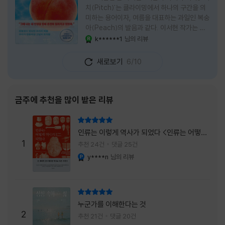
치(Pitch)'는 클라이밍에서 하나의 구간을 의
미하는 용어이자, 여름을 대표하는 과일인 복숭
아(Peach)의 발음과 같다. 이서현 작가는 이
중의적인 제목 안에 소설이 전하고 싶은 메시지
k******1
님의 리뷰
YES마니아 : 로얄
를 아름답게 담아내고 있는 것 같다. 복숭아처
럼 가장 달콤하고 찬란한 계절인 여름. 하지만
새로보기
6/10
그 여름도 끝이 있다. 그리고 클라이밍의 피치
처럼 인생 역시 정상까지 단숨에 오를 수 없고,
한 구간씩 묵묵히 올라야 한다. 『여름의 마지막
피치』는 끝나가는 여름의 아쉬움과 새로운 계
금주에 추천을 많이 받은 리뷰
절을 향해 나아가는 마지막 한 걸음을 동시에
의미하는 제목이었다. 소설은 각자의 '여름'을
리뷰 총점
잃어버린 다섯 인물들의 이야기를 담고 있다.
인류는 이렇게 역사가 되었다 <인류는 어떻게
👧연인에게 이별을 통보받고 외모를 향한 악성
1
역사가 되었나>
추천 24건
댓글 25건
댓글로 인해 카메라 앞에 설 수 없게 된 요리 유
y****n
님의 리뷰
YES마니아 : 플래티넘
튜버
리뷰 총점
누군가를 이해한다는 것
2
추천 21건
댓글 20건