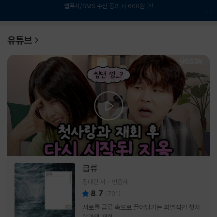
앱푸시/SMS 수신 동의 시 600원 더!
1
/
6
유튜브
급류
정대건 저
민음사
8.7
(
701
)
서로를 급류 속으로 끌어당기는 파멸적인 첫사