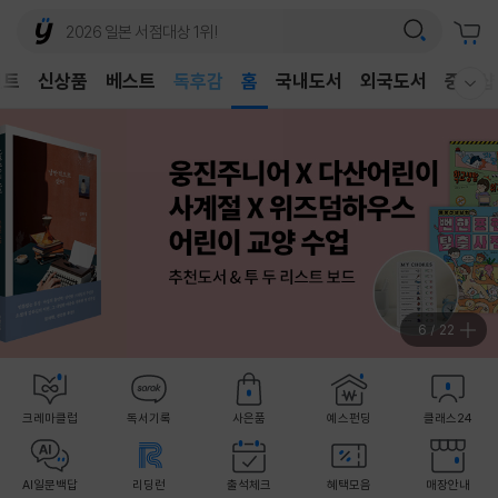
어린이
독후감
벤트
신상품
베스트
홈
국내도서
외국도서
중고샵
어린이
웰컴메뉴 모두보기
7
/
22
크레마클럽
독서기록
사은품
예스펀딩
클래스24
AI일문백답
리딩런
출석체크
혜택모음
매장안내