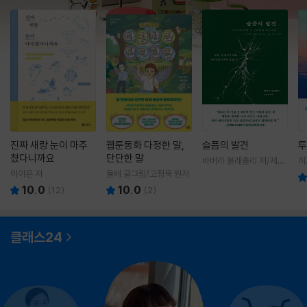
진짜 새랑 눈이 마주
웹툰동화 다정한 말,
슬픔의 발견
투
쳤다니까요
단단한 말
바버라 블래츨리 저/제효
히
영 역
영
이이은 저
돌배 글그림/고정욱 원저
10.0
10.0
(
12
)
(
2
)
클래스24