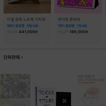
이젤 원목 노트북 거치대
우아한 존버력
88% 달성중
19% 달성중
16일 남음
7일 남음
441,000
186,000
펀딩금액
원
펀딩금액
원
단독판매