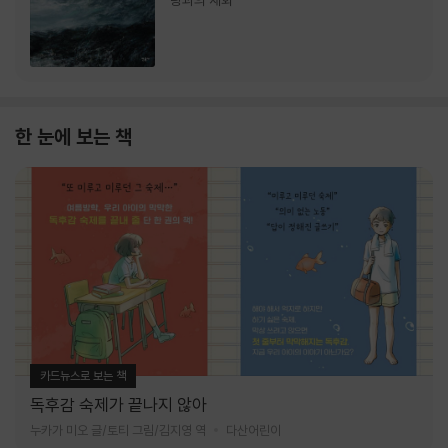
랑과의 재회
한 눈에 보는 책
카드뉴스로 보는 책
독후감 숙제가 끝나지 않아
누카가 미오 글/토티 그림/김지영 역
다산어린이