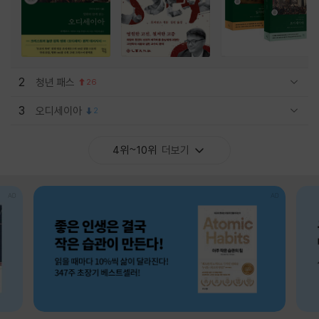
2
청년 패스
26
관련상품 보이기/감축
3
오디세이아
2
관련상품 보이기/감축
4위~10위
더보기