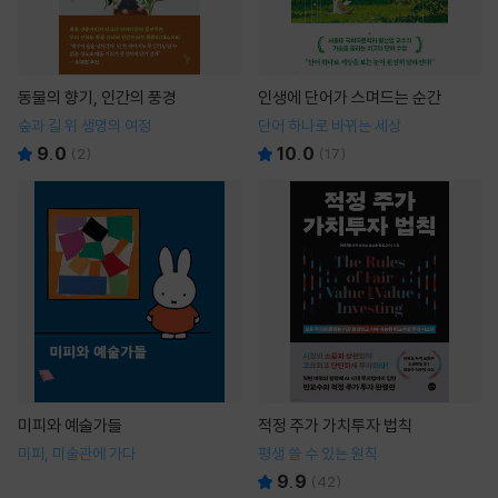
동물의 향기, 인간의 풍경
인생에 단어가 스며드는 순간
숲과 길 위 생명의 여정
단어 하나로 바뀌는 세상
9.0
10.0
(
2
)
(
17
)
미피와 예술가들
적정 주가 가치투자 법칙
미피, 미술관에 가다
평생 쓸 수 있는 원칙
9.9
(
42
)