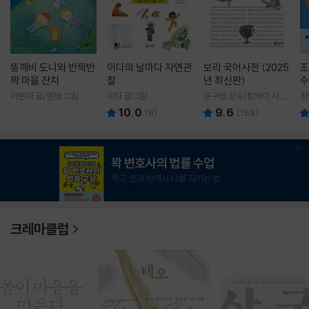
똥깨비 도니와 반짝반
이다의 날마다 자연관
보리 국어사전 (2025
조
짝 마을 잔치
찰
년 최신판)
수
이현아 글/핸짱 그림
이다 글그림
윤구병 감수/토박이 사전
정
편찬실 편
10.0
9.6
(
9
)
(
158
)
1
/
3
크레마클럽