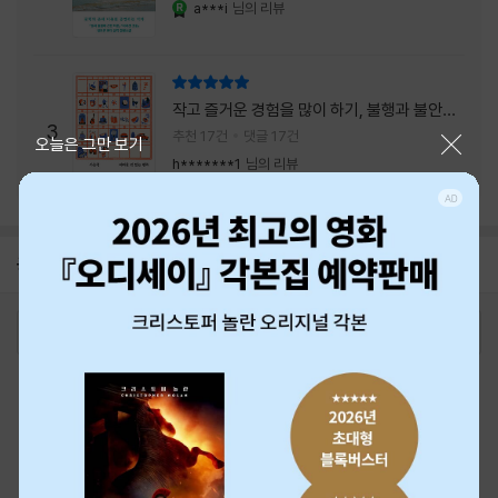
a***i
님의 리뷰
YES마니아 : 로얄
리뷰 총점
작고 즐거운 경험을 많이 하기, 불행과 불안을
3
회피하지 말기, 그리고 좋은 사람을 많이 만나
추천 17건
댓글 17건
닫기
오늘은 그만 보기
기.
h*******1
님의 리뷰
공지
26년 NBCI 수상 안내
2026-08-01
로그인
최근 본 상품
주문/배송
고객센터 1544-3800
티켓 1544-6399
중고샵 1566-4295
eBook 1:1문의/채팅상담
예스이십사(주) 사업자 정보
이용약관
개인정보처리방침
청소년보호정책
PC버전
회사소개
거래처관계자께