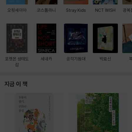
오뒷세이아
코스톨라니
Stray Kids
NCT WISH
광복
포켓몬 생태도
세네카
공각기동대
박효신
감
지금 이 책