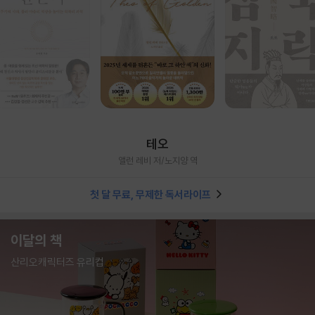
테오
앨런 레비 저/노지양 역
첫 달 무료, 무제한 독서라이프
이달의 책
산리오캐릭터즈 유리컵