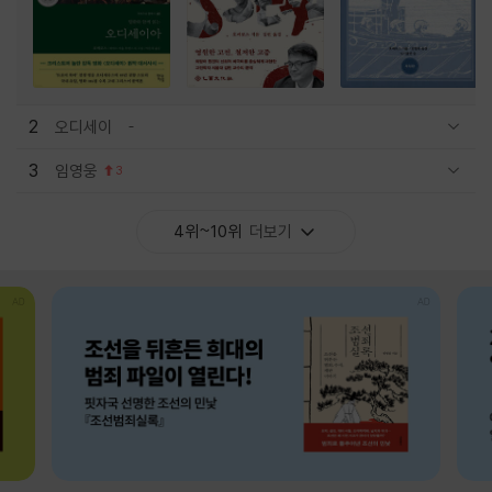
2
오디세이
관련상품 보이기/감축
3
임영웅
3
관련상품 보이기/감축
4위~10위
더보기