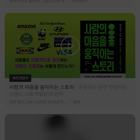
누카가 미오 글/토티 그림/김지영 역
다산어린이
북트레일러
사람의 마음을 움직이는 스토리
공유되는 순간 완성되는
브랜드 스토리텔링의 원칙
로빈 랜디,그레그 브라운 저/최은아 역
알레