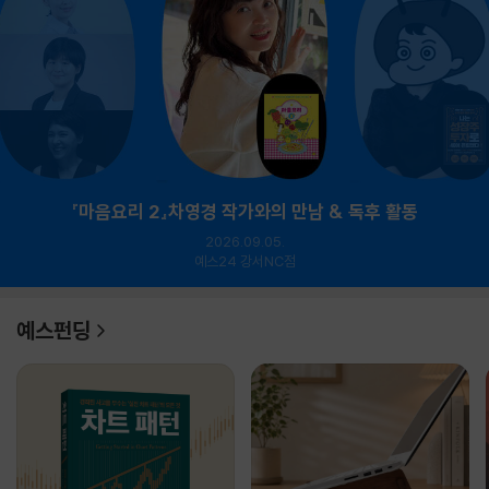
『마음요리 2』차영경 작가와의 만남 & 독후 활동
2026.09.05.
예스24 강서NC점
예스펀딩