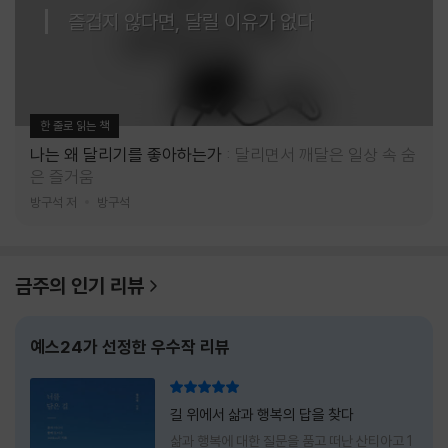
즐겁지 않다면, 달릴 이유가 없다
한 줄로 읽는 책
나는 왜 달리기를 좋아하는가
달리면서 깨달은 일상 속 숨
은 즐거움
방구석 저
방구석
금주의 인기 리뷰
예스24가 선정한 우수작 리뷰
리뷰 총점
길 위에서 삶과 행복의 답을 찾다
삶과 행복에 대한 질문을 품고 떠난 산티아고 1