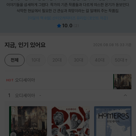
이야기들을 섬세하게 그렸다. 작가의 기존 작품들과 다르게 따스한 온기가 돋보인다.
삭막한 현실에서 필요한 건 관심과 희망이라는 걸 일깨워 주는 작품집.
[이달의 책 8월] 산리오캐릭터즈 유리컵 (포인트 차감)
10.0
(
2
)
지금, 인기 있어요
2026.08.08 15:33 기준
전체
10대
20대
30대
40대
50대
오디세이아
HOT
1
오디세이아
관련상품 보이기/감축