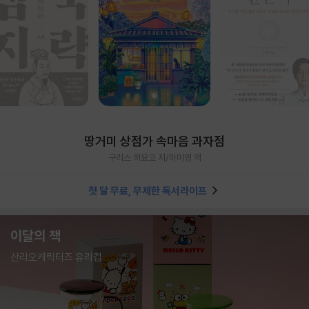
땅거미 상점가 속마음 과자점
구리스 히요코 저/마미영 역
첫 달 무료, 무제한 독서라이프
이달의 책
산리오캐릭터즈 유리컵