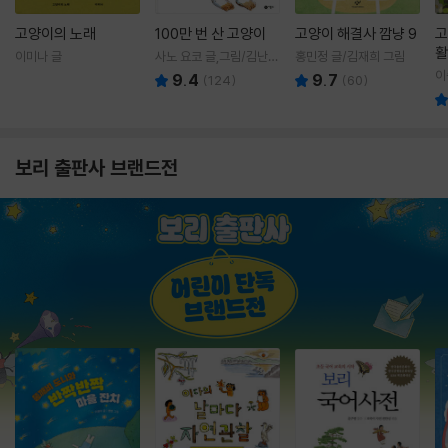
고양이의 노래
100만 번 산 고양이
고양이 해결사 깜냥 9
고
활
이미나 글
사노 요코 글,그림/김난주
홍민정 글/김재희 그림
렇
역
이
9.4
9.7
(
124
)
(
60
)
보리 출판사 브랜드전