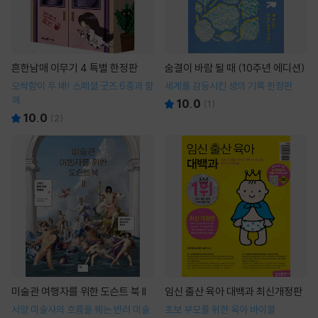
흔한남매 이무기 4 특별 한정판
숨결이 바람 될 때 (10주년 에디션)
오싹함이 두 배! 스페셜 굿즈 6종과 함
세계를 감동시킨 생의 기록 한정판
께
10.0
(
1
)
10.0
(
2
)
미술관 여행자를 위한 도슨트 북 II
임신 출산 육아 대백과 최신개정판
서양 미술사의 흐름을 꿰는 반려 미술
초보 부모를 위한 육아 바이블