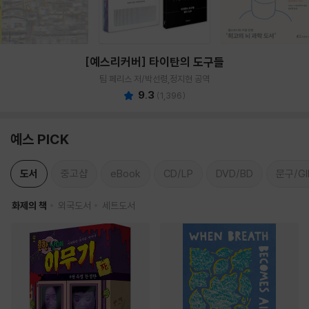
[예스리커버] 타이탄의 도구들
팀 페리스 저/박선령,정지현 공역
9.3
(
1,396
)
예스 PICK
도서
중고샵
eBook
CD/LP
DVD/BD
문구/GI
화제의 책
외국도서
세트도서