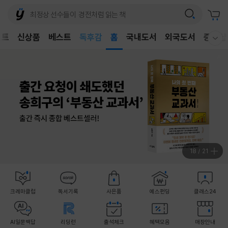
어린이
독후감
벤트
신상품
베스트
홈
국내도서
외국도서
중고샵
웰컴메뉴 모두보기
어린이
19
/
21
크레마클럽
독서기록
사은품
예스펀딩
클래스24
AI일문백답
리딩런
출석체크
혜택모음
매장안내