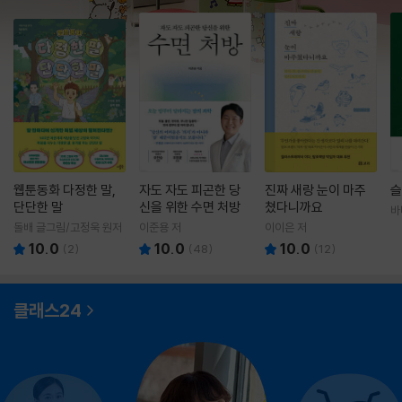
웹툰동화 다정한 말,
자도 자도 피곤한 당
진짜 새랑 눈이 마주
슬
단단한 말
신을 위한 수면 처방
쳤다니까요
바
영
돌배 글그림/고정욱 원저
이준용 저
이이은 저
10.0
10.0
10.0
(
2
)
(
48
)
(
12
)
클래스24