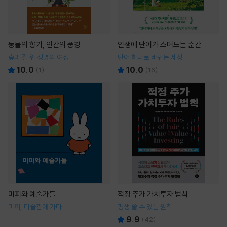
동물의 향기, 인간의 풍경
인생에 단어가 스며드는 순간
숲과 길 위 생명의 여정
단어 하나로 바뀌는 세상
10.0
10.0
(
1
)
(
16
)
미피와 예술가들
적정 주가 가치투자 법칙
미피, 미술관에 가다
평생 쓸 수 있는 원칙
9.9
(
42
)