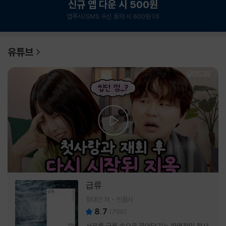
신규 앱 다운 시 500원
앱푸시/SMS 수신 동의 시 600원 더!
1
/
6
유튜브
급류
정대건 저
민음사
8.7
(
700
)