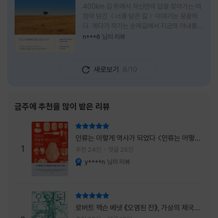
400km 길 위에서 자신만의 답을 찾아가는 여
정이 담긴 ＜너를 담은 길＞ 이야기는 뭉클하
다. 게다가 작가는 순례길에서 지금의 아내를
만나 여행 로맨스의 정석인 '비포 선라이즈'를
n***6
님의 리뷰
현실로 이루었다는 점에서 더없이 로맨틱하다.
책을 읽으며 밑줄 그은 문장들이 많았다. 책 속
에 작가가 소개한 다양한 도서들의 문장들을 만
새로보기
8/10
나는 것 역시 읽기의 또다른 즐거움이었다. 여
느 이들처럼 성실히 학교를 마치고 남들이 부러
워하는 직장에 다니던 작가가 어느날 문득 나는
누구이며어느 순간 행복을 느끼는지 질문하며
금주에 추천을 많이 받은 리뷰
길을 떠나려고 마음 먹는 순간들을 적어내려간
문장들에 마음을 한참 머물렀다.그 부분을 발췌
리뷰 총점
해본다. "내가 온 힘을 다해 부러워하던 사람
인류는 이렇게 역사가 되었다 <인류는 어떻게
들은 '자신이 원하는' 일을 하는 사람들이었다.
1
역사가 되었나>
추천 24건
댓글 25건
소명이라고 하던
y****n
님의 리뷰
YES마니아 : 플래티넘
리뷰 총점
로버트 잭슨 베넷 《오염된 잔》, 가상의 제국이