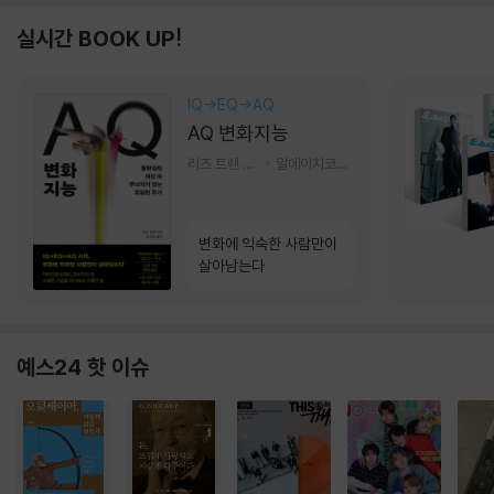
실시간 BOOK UP!
IQ→EQ→AQ
AQ 변화지능
리즈 트랜 저/한미선 역
알에이치코리아(RHK)
변화에 익숙한 사람만이
살아남는다
예스24 핫 이슈