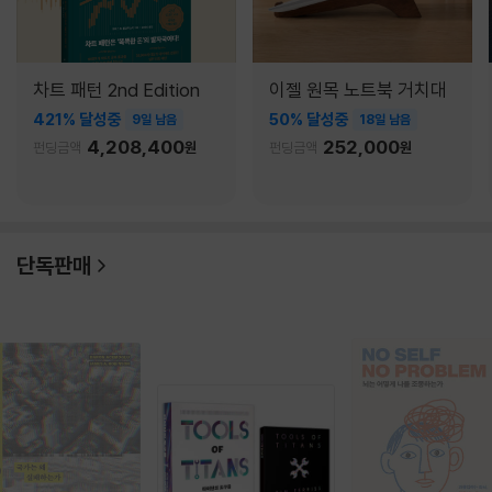
차트 패턴 2nd Edition
이젤 원목 노트북 거치대
421% 달성중
50% 달성중
9일 남음
18일 남음
4,208,400
252,000
펀딩금액
원
펀딩금액
원
단독판매