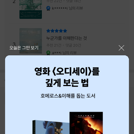
주는 실감과 미스터리 사건의 치밀함이 이루어
2
추천 22건
댓글 18건
내는 최상의 시너지...
k******i
님의 리뷰
YES마니아 : 플래티넘
리뷰 총점
누군가를 이해한다는 것
3
추천 21건
댓글 20건
닫기
오늘은 그만 보기
a***i
님의 리뷰
YES마니아 : 로얄
공지
8월 신용카드 무이자할부 안내
2026-08-01
로그인
최근 본 상품
주문/배송
고객센터 1544-3800
티켓 1544-6399
중고샵 1566-4295
eBook 1:1문의/채팅상담
예스이십사(주) 사업자 정보