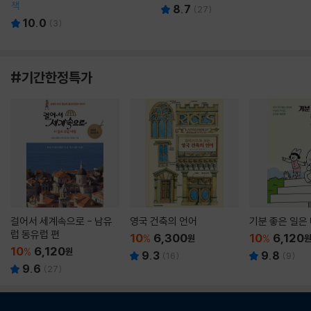
책
8.7
(
27
)
10.0
(
3
)
#기간한정특가
걸어서 세계속으로 - 남유
영국 건축의 언어
기분 좋은 일은
럽 동유럽 편
10
6,300
10
6,120
%
원
%
10
6,120
%
원
9.3
9.8
(
16
)
(
9
)
9.6
(
27
)