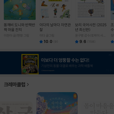
똥깨비 도니와 반짝반
이다의 날마다 자연관
보리 국어사전 (2025
조
짝 마을 잔치
찰
년 최신판)
수
이현아 글/핸짱 그림
이다 글그림
윤구병 감수/토박이 사전
정
편찬실 편
10.0
9.6
(
9
)
(
158
)
1
/
3
크레마클럽