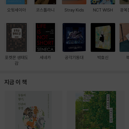
오뒷세이아
코스톨라니
Stray Kids
NCT WISH
광복
포켓몬 생태도
세네카
공각기동대
박효신
감
지금 이 책