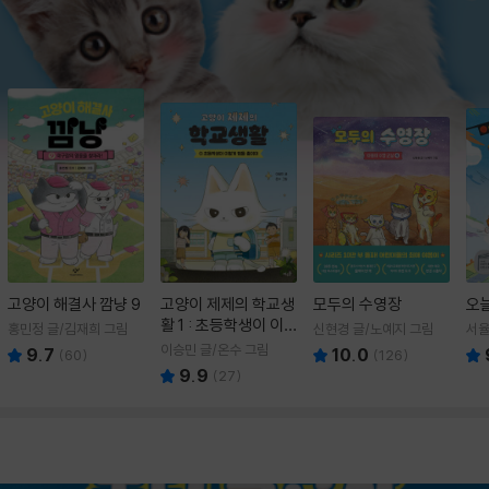
고양이 해결사 깜냥 9
고양이 제제의 학교생
모두의 수영장
오
활 1 : 초등학생이 이
홍민정 글/김재희 그림
신현경 글/노예지 그림
서율
렇게 힘들 줄이야
이승민 글/온수 그림
9.7
10.0
(
60
)
(
126
)
9.9
(
27
)