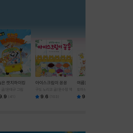
더보기
늘은 캣치하이킹
아이스크림이 꽁꽁
여름을 부탁해
 글/윤태규 그림
구도 노리코 글/윤수정 역
토마쓰리 글그림
9.9
9.6
9.8
(
41
)
(
103
)
(
24
)