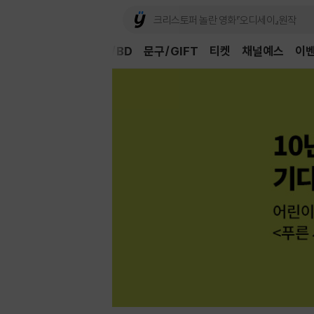
Book
CD/LP
DVD/BD
문구/GIFT
티켓
채널예스
이