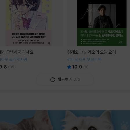
I에게 고백하지 마세요
걍레오 그냥 레오의 오늘 요리
그아웃 불가 첫사랑
강레오 셰프 첫 요리책
9.8
10.0
(
35
)
(
8
)
새로보기
2/3