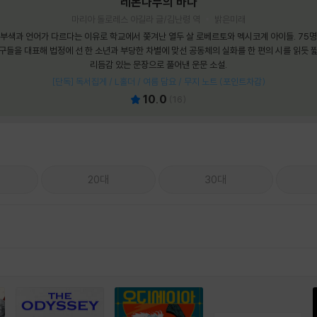
레몬나무의 바다
마리아 돌로레스 아길라 글/김난령 역
밝은미래
부색과 언어가 다르다는 이유로 학교에서 쫓겨난 열두 살 로베르토와 멕시코계 아이들. 75
구들을 대표해 법정에 선 한 소년과 부당한 차별에 맞선 공동체의 실화를 한 편의 시를 읽듯 
리듬감 있는 문장으로 풀어낸 운문 소설.
[단독] 독서집게 / L홀더 / 여름 담요 / 무지 노트 (포인트차감)
10.0
(
16
)
20대
30대