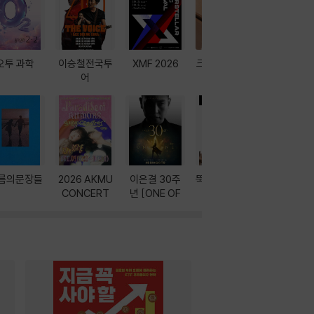
오투 과학
이승철전국투
XMF 2026
크레마 이북 리
방학에는 
어
더기
포터
름의문장들
2026 AKMU
이은결 30주
뚝딱! AI 3대장
이달의 인
CONCERT
년 [ONE OF
과
ONE]