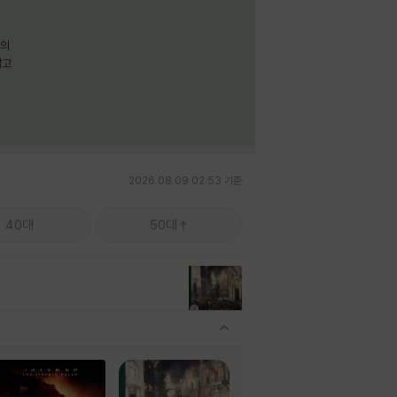
명의
짧고
2026.08.09 02:53 기준
40대
50대
관련상품 보이기/감축