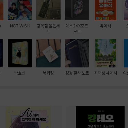
s
NCT WISH
광복절 볼펜세
예스24X모트
유아식
트
모트
대
박효신
북키링
성경 필사 노트
최태성 세계사
여