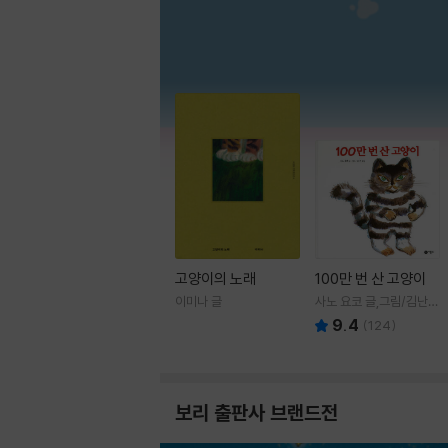
고양이의 노래
100만 번 산 고양이
이미나 글
사노 요코 글,그림/김난주
역
9.4
(
124
)
보리 출판사 브랜드전