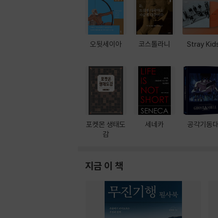
오뒷세이아
코스톨라니
Stray Kid
포켓몬 생태도
세네카
공각기동
감
지금 이 책