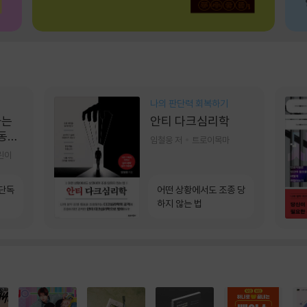
나의 판단력 회복하기
가는
안티 다크심리학
 동그
임철웅 저
트로이목마
린이
 단독
어떤 상황에서도 조종 당
하지 않는 법