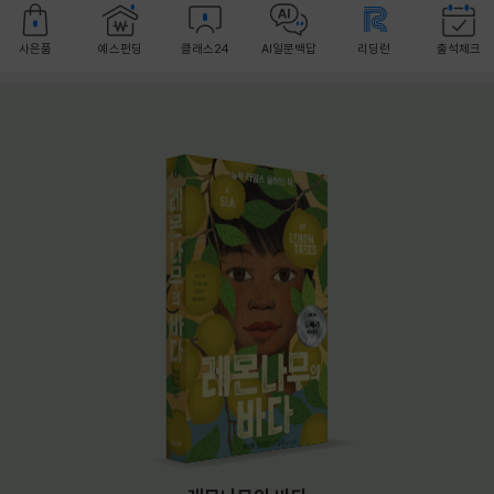
사은품
예스펀딩
클래스24
AI일문백답
리딩런
출석체크