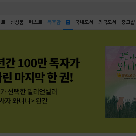
벤트
신상품
베스트
어린이
홈
국내도서
외국도서
중고샵
독후감
어린이