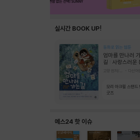
실시간 BOOK UP!
동화로 읽는 웹툰
엄마를 만나러 
길 : 사랑스러운
라미
고먕 원저/김영리 글
다산어
모리 아크릴 스탠드
굿즈
예스24 핫 이슈