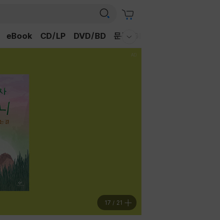
eBook
CD/LP
DVD/BD
문구/GIFT
티켓
채널예스
웰컴메뉴 모두보기
17
/
21