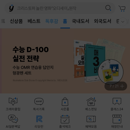
어린이
독후감
벤트
신상품
베스트
홈
국내도서
외국도서
중고샵
웰컴메뉴 모두보기
어린이
8
/
21
크레마클럽
독서기록
사은품
예스펀딩
클래스24
AI일문백답
리딩런
출석체크
혜택모음
매장안내