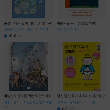
숨결이 바람 될 때 (10주년 에디션)
미움받을 용기 (특별합본판)
세계를 감동시킨 생의 기록 한정판
모든 고민은 관계
10.0
(
1
)
미술관 여행자를 위한 도슨트 북 II
임신 출산 육아 대백과 최신개정판
서양 미술사의 흐름을 꿰는 반려 미술
초보 부모를 위한 육아 바이블
책
8.7
(
27
)