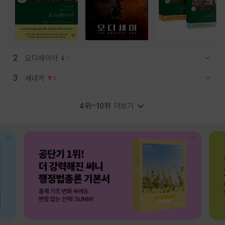
2
오디세이아
1
관련상품 보이기/감축
3
세네카
3
관련상품 보이기/감축
4위~10위
더보기