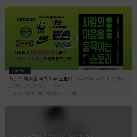
북트레일러
사람의 마음을 움직이는 스토리
공유되는 순간 완성되는
브랜드 스토리텔링의 원칙
로빈 랜디,그레그 브라운 저/최은아 역
알레