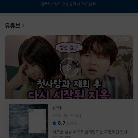
앱푸시/SMS 수신 동의 시 600원 더!
1
/
6
유튜브
급류
정대건 저
민음사
8.7
(
700
)
서로를 급류 속으로 끌어당기는 파멸적인 첫사