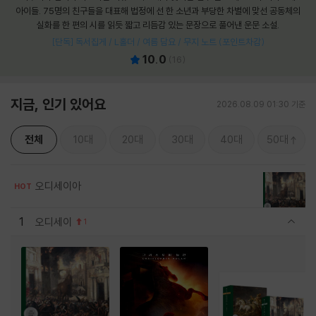
아이들. 75명의 친구들을 대표해 법정에 선 한 소년과 부당한 차별에 맞선 공동체의
실화를 한 편의 시를 읽듯 짧고 리듬감 있는 문장으로 풀어낸 운문 소설.
[단독] 독서집게 / L홀더 / 여름 담요 / 무지 노트 (포인트차감)
10.0
(
16
)
지금, 인기 있어요
2026.08.09 01:30 기준
전체
10대
20대
30대
40대
50대
오디세이아
HOT
1
오디세이
1
관련상품 보이기/감축