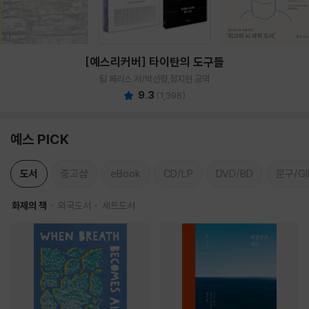
[예스리커버] 타이탄의 도구들
팀 페리스 저/박선령,정지현 공역
9.3
(
1,396
)
예스 PICK
도서
중고샵
eBook
CD/LP
DVD/BD
문구/GI
화제의 책
외국도서
세트도서