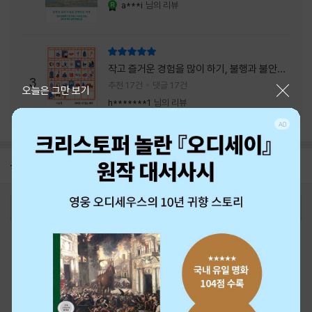
a***i
님의 리뷰
YES마니아 : 로얄
리뷰 총점
작고 즐거운 경험을 많이 하기, 불행과 불안을
3
회피하지 말기, 그리고 좋은 사람을 많이 만나
추천 17건
댓글 17건
닫기
오늘은 그만 보기
기.
h*******1
님의 리뷰
공지
26년 NBCI 수상 안내
2026-08-01
로그인
최근 본 상품
주문/배송
고객센터 1544-3800
티켓 1544-6399
중고샵 1566-4295
eBook 1:1문의/채팅상담
예스이십사(주) 사업자 정보
이용약관
개인정보처리방침
청소년보호정책
PC버전
회사소개
거래처관계자께