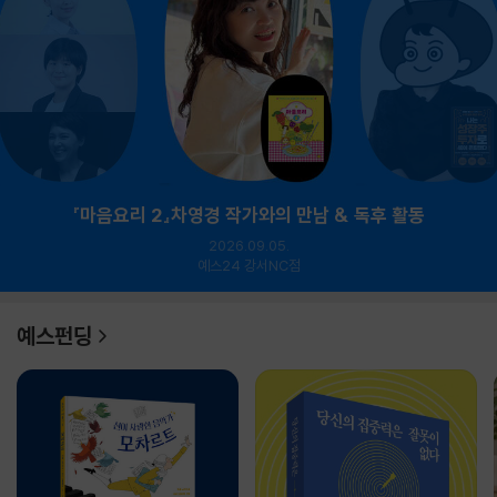
『마음요리 2』차영경 작가와의 만남 & 독후 활동
2026.09.05.
예스24 강서NC점
예스펀딩