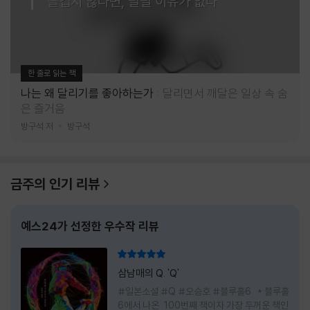
즐겁지 않다면, 달릴 이유가 없다
한 줄로 읽는 책
나는 왜 달리기를 좋아하는가
달리면서 깨달은 일상 속 숨
은 즐거움
방구석 저
방구석
금주의 인기 리뷰
예스24가 선정한 우수작 리뷰
리뷰 총점
삼남매의 Q. 'Q'
#일본소설 #Q #오승호 #블루홀6 * 블루홀
6에서 나온 100번째 책이자 가장 두꺼운 책인