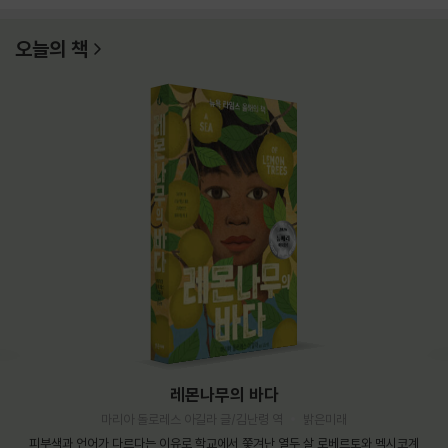
오늘의 책
레몬나무의 바다
마리아 돌로레스 아길라 글/김난령 역
밝은미래
피부색과 언어가 다르다는 이유로 학교에서 쫓겨난 열두 살 로베르토와 멕시코계