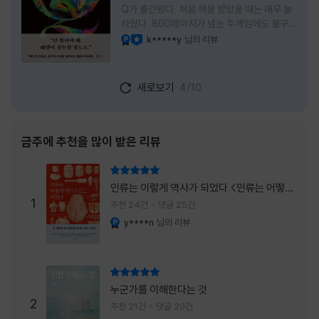
Q가 출간됐다. 처음 책을 받았을 때는 매우 놀
라웠다. 800페이지가 넘는 두께임에도 불구하
고 생각보다 책이 가벼웠다. 여기에 측면을 영
k*****y
님의 리뷰
YES마니아 : 플래티넘
이달의 사락
롱하게 수놓은 색감. 그냥 바라만 보고 있어도
황홀경에 이를 지경이었다. * 그런데 여기에
제목이 Q란다. 처음 제목을 봤을 때 나는 질문
새로보기
4/10
을 의미하는 Question을 떠올렸다. 하지만 이
단어에는 논의, 또는 처리해야 할 문제라는 뜻
도 담겨져 있다. 작가님은 나에게 질문을 던지
려는 걸까, 아니면 같이 논의를 하자는 걸까 고
금주에 추천을 많이 받은 리뷰
개를 갸웃거리며 책을 펴들었다. * 틈만 나면
경적을 울리고 욕을 입에 달고 사는 선배와 일
리뷰 총점
하고 있는 하치. 히토미 클린이라는 청소업체
인류는 이렇게 역사가 되었다 <인류는 어떻게
직원으로 일하는 그녀가 바라는 것은 그저 고요
1
역사가 되었나>
추천 24건
댓글 25건
한
y****n
님의 리뷰
YES마니아 : 플래티넘
리뷰 총점
누군가를 이해한다는 것
2
추천 21건
댓글 20건