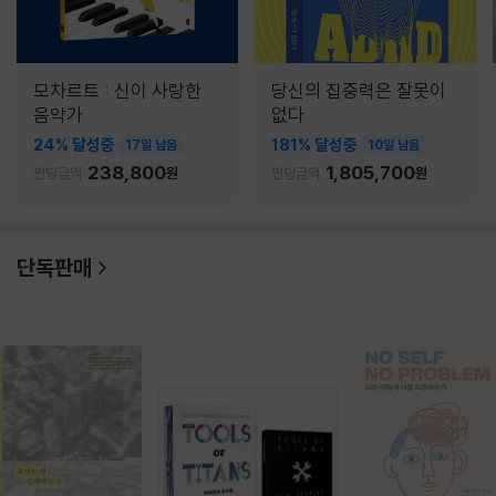
모차르트 : 신이 사랑한
당신의 집중력은 잘못이
음악가
없다
24% 달성중
181% 달성중
17일 남음
10일 남음
238,800
1,805,700
펀딩금액
원
펀딩금액
원
단독판매