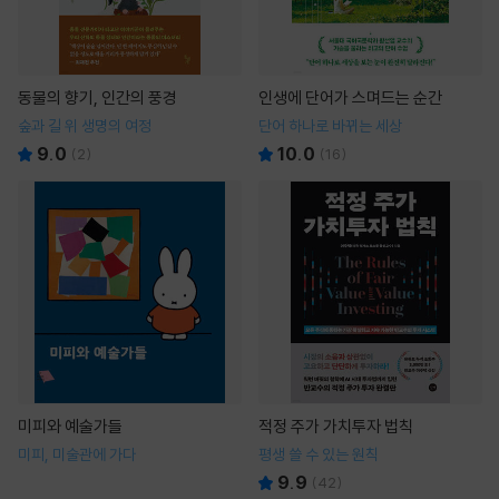
동물의 향기, 인간의 풍경
인생에 단어가 스며드는 순간
숲과 길 위 생명의 여정
단어 하나로 바뀌는 세상
9.0
10.0
(
2
)
(
16
)
미피와 예술가들
적정 주가 가치투자 법칙
미피, 미술관에 가다
평생 쓸 수 있는 원칙
9.9
(
42
)