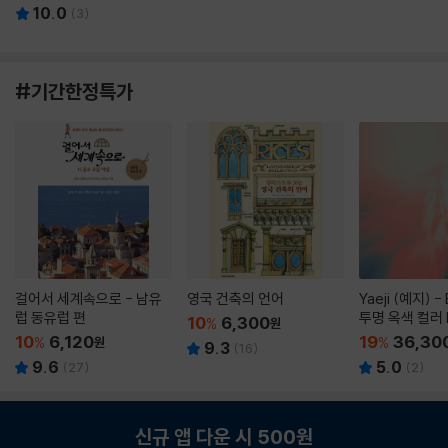
10.0
(
3
)
#기간한정특가
걸어서 세계속으로 - 남유
영국 건축의 언어
Yaeji (예지) -
럽 동유럽 편
투명 옥색 컬러 
10
6,300
%
원
10
6,120
19
36,30
%
원
%
9.3
(
16
)
9.6
5.0
(
27
)
(
2
)
신규 앱 다운 시 500원