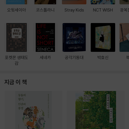
오뒷세이아
코스톨라니
Stray Kids
NCT WISH
광복
포켓몬 생태도
세네카
공각기동대
박효신
감
지금 이 책