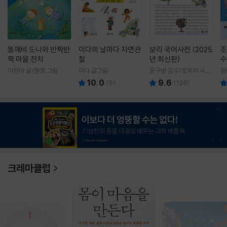
똥깨비 도니와 반짝반
이다의 날마다 자연관
보리 국어사전 (2025
조
짝 마을 잔치
찰
년 최신판)
수
이현아 글/핸짱 그림
이다 글그림
윤구병 감수/토박이 사전
정
편찬실 편
10.0
9.6
(
9
)
(
158
)
1
/
3
크레마클럽