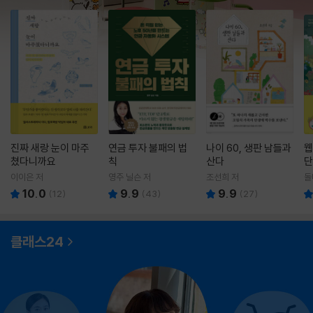
진짜 새랑 눈이 마주
연금 투자 불패의 법
나이 60, 생판 남들과
웹
쳤다니까요
칙
산다
단
이이은 저
영주 닐슨 저
조선희 저
돌
10.0
9.9
9.9
(
12
)
(
43
)
(
27
)
클래스24