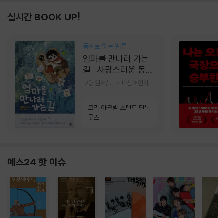
실시간 BOOK UP!
동화로 읽는 웹툰
엄마를 만나러 가는
길 : 사랑스러운 동그
라미
고먕 원저/김영리 글
다산어린이
모리 아크릴 스탠드 단독
굿즈
예스24 핫 이슈