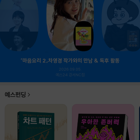
『마음요리 2』차영경 작가와의 만남 & 독후 활동
2026.09.05.
예스24 강서NC점
예스펀딩