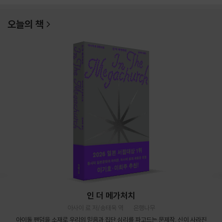
오늘의 책
인 더 메가처치
아사이 료 저/송태욱 역
은행나무
아이돌 팬덤을 소재로 우리의 믿음과 집단 심리를 파고드는 문제작. 신이 사라진