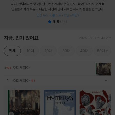
시대, 팬덤이라는 종교를 만드는 설계자와 열혈 신도, 음모론자까지. 입체적
인물들과 작가 특유의 대담한 시선이 만나 새로운 서사의 정점을 선보인다.
양장 누드 제본 노트 (포인트차감)
9.8
(
24
)
지금, 인기 있어요
2026.08.07 21:43 기준
전체
10대
20대
30대
40대
50대
오디세이아
HOT
1
오디세이아
1
관련상품 보이기/감축