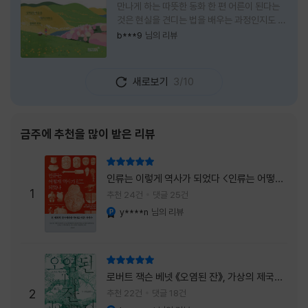
만나게 하는 따뜻한 동화 한 편 어른이 된다는
것은 현실을 견디는 법을 배우는 과정인지도 모
른다. 해야 할 일은 늘어나고, 책임은 무거워지
b***9
님의 리뷰
며, 마음껏 웃거나 울 수 있는 순간은 점점 줄어
든다. 어느새 우리는 어린 시절의 순수함보다
효율과 성과를 먼저 생각하는 사람이 되어간다.
새로보기
3/10
『어쩌면 동화는 어른을 위한 것 2 – 지친 영혼
을 위한 동심 처방』은 바로 그런 어른들에게 잠
시 쉬어가라고 손을 내미는 책이다. 처음 책 제
목을 보았을 때는 동화를 다시 읽는 감성 에세
금주에 추천을 많이 받은 리뷰
이 정도로 생각했다. 하지만 책장을 넘길수록
깨닫게 된다. 동화는 아이들만을 위한 이야기가
리뷰 총점
아니라, 삶에 지친 어른들의 마음을 치유하는
인류는 이렇게 역사가 되었다 <인류는 어떻게
가장 순수한 언어라는 사실을 말이다. 이 책은
1
역사가 되었나>
추천 24건
댓글 25건
익숙한
y****n
님의 리뷰
YES마니아 : 플래티넘
리뷰 총점
로버트 잭슨 베넷 《오염된 잔》, 가상의 제국이
주는 실감과 미스터리 사건의 치밀함이 이루어
2
추천 22건
댓글 18건
내는 최상의 시너지...
YES마니아 : 플래티넘