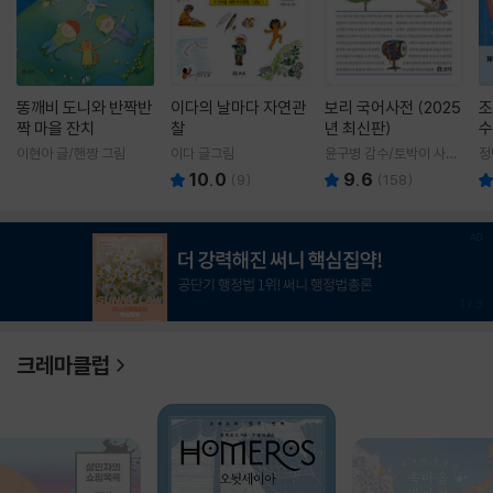
똥깨비 도니와 반짝반
이다의 날마다 자연관
보리 국어사전 (2025
조
짝 마을 잔치
찰
년 최신판)
수
이현아 글/핸짱 그림
이다 글그림
윤구병 감수/토박이 사전
정
편찬실 편
10.0
9.6
(
9
)
(
158
)
1
/
3
크레마클럽