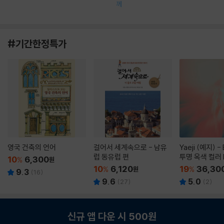
께
#기간한정특가
영국 건축의 언어
걸어서 세계속으로 - 남유
Yaeji (예지) -
럽 동유럽 편
투명 옥색 컬러 
10
6,300
%
원
10
6,120
19
36,30
%
원
%
9.3
(
16
)
9.6
5.0
(
27
)
(
2
)
신규 앱 다운 시 500원