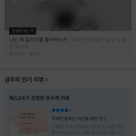
한 줄로 읽는 책
나는 왜 달리기를 좋아하는가
달리면서 깨달은 일상 속 숨
은 즐거움
방구석 저
방구석
금주의 인기 리뷰
예스24가 선정한 우수작 리뷰
리뷰 총점
어쩌면 동화는 어른을 위한 것 2
『어쩌면 동화는 어른을 위한 것 2 – 지친 영혼
을 위한 동심 처방』 서평 잊고 있던 나를 다시