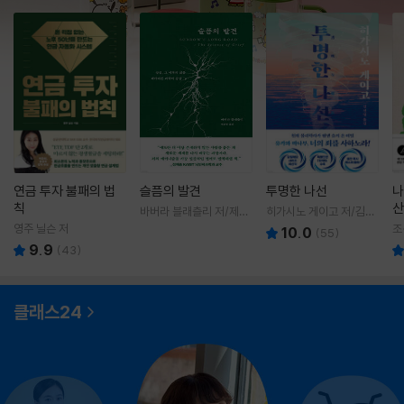
연금 투자 불패의 법
슬픔의 발견
투명한 나선
나
칙
산
바버라 블래츨리 저/제효
히가시노 게이고 저/김선
영 역
영 역
영주 닐슨 저
조
10.0
(
55
)
9.9
(
43
)
클래스24