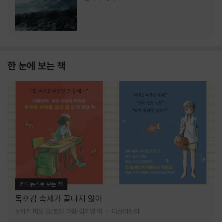
한 눈에 보는 책
카드뉴스로 보는 책
독후감 숙제가 끝나지 않아
누카가 미오 글/토티 그림/김지영 역
다산어린이