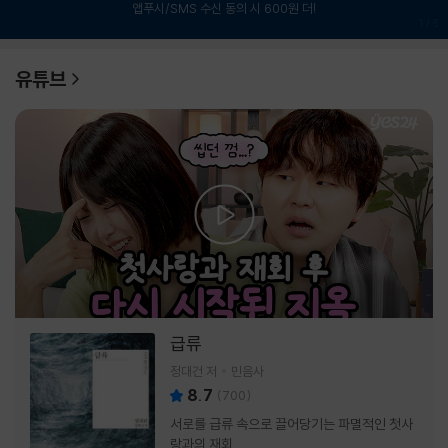
앱푸시/SMS 수신 동의 시 600원 더!
1
/
6
유튜브
급류
정대건 저
민음사
8.7
(
700
)
서로를 급류 속으로 끌어당기는 파멸적인 첫사
랑과의 재회