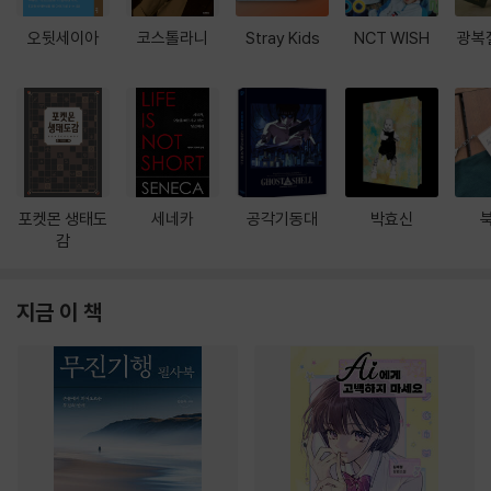
오뒷세이아
코스톨라니
Stray Kids
NCT WISH
광복
포켓몬 생태도
세네카
공각기동대
박효신
감
지금 이 책