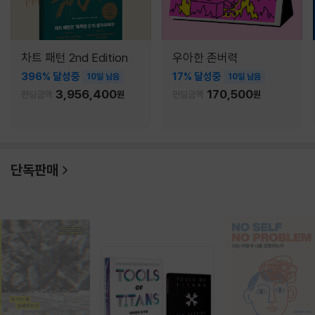
차트 패턴 2nd Edition
우아한 존버력
396% 달성중
17% 달성중
10일 남음
10일 남음
3,956,400
170,500
펀딩금액
원
펀딩금액
원
단독판매