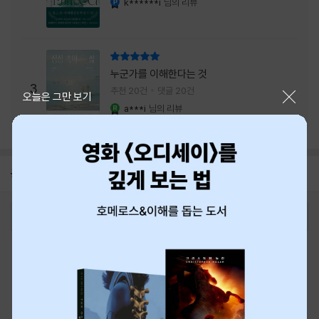
k******i
님의 리뷰
리뷰 총점
누군가를 이해한다는 것
3
추천 20건
댓글 20건
닫기
오늘은 그만 보기
a***i
님의 리뷰
YES마니아 : 로얄
공지
8월 신용카드 무이자할부 안내
2026-08-01
로그인
최근 본 상품
주문/배송
고객센터 1544-3800
티켓 1544-6399
중고샵 1566-4295
eBook 1:1문의/채팅상담
예스이십사(주) 사업자 정보
이용약관
개인정보처리방침
청소년보호정책