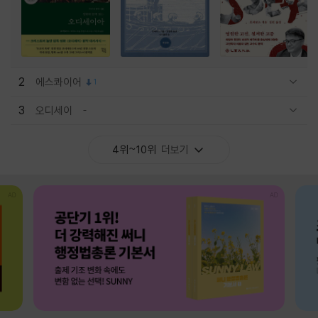
2
에스콰이어
1
관련상품 보이기/감축
3
오디세이
관련상품 보이기/감축
4위~10위
더보기