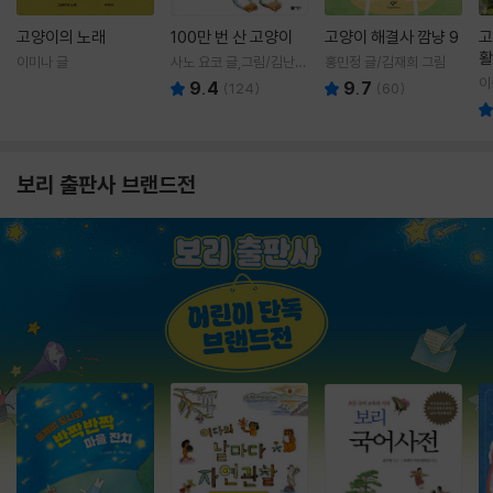
고양이의 노래
100만 번 산 고양이
고양이 해결사 깜냥 9
고
활
이미나 글
사노 요코 글,그림/김난주
홍민정 글/김재희 그림
렇
역
이
9.4
9.7
(
124
)
(
60
)
보리 출판사 브랜드전