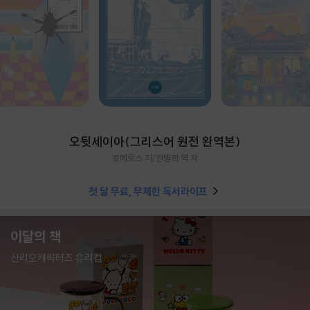
오뒷세이아(그리스어 원전 완역본)
호메로스 저/천병희 역 저
첫 달 무료, 무제한 독서라이프
이달의 책
산리오캐릭터즈 유리컵