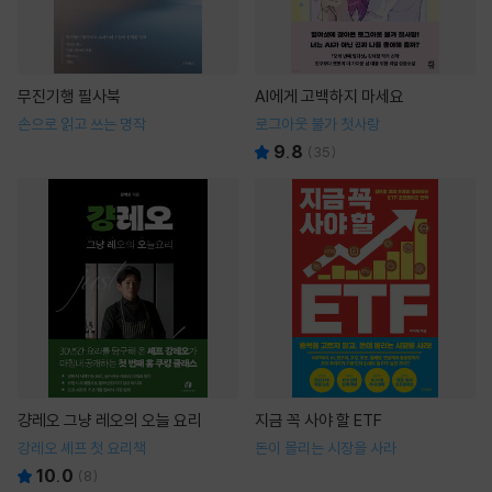
무진기행 필사북
AI에게 고백하지 마세요
손으로 읽고 쓰는 명작
로그아웃 불가 첫사랑
9.8
(
35
)
걍레오 그냥 레오의 오늘 요리
지금 꼭 사야 할 ETF
강레오 셰프 첫 요리책
돈이 몰리는 시장을 사라
10.0
(
8
)