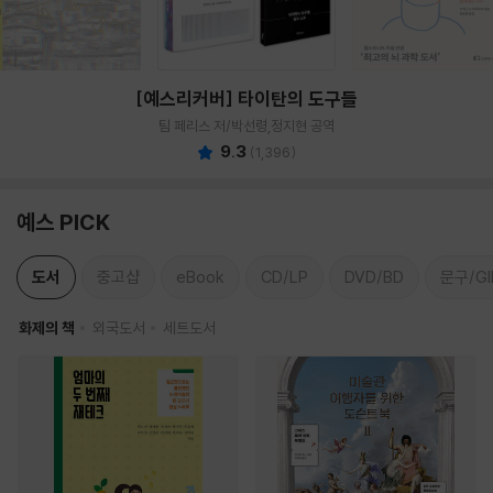
[예스리커버] 타이탄의 도구들
팀 페리스 저/박선령,정지현 공역
9.3
(
1,396
)
예스 PICK
도서
중고샵
eBook
CD/LP
DVD/BD
문구/GI
화제의 책
외국도서
세트도서