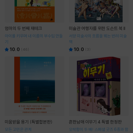
엄마의 두 번째 재테크
미술관 여행자를 위한 도슨트 북 II
아이를 키우며 내 이름의 부수입 만들
서양 미술사의 흐름을 꿰는 반려 미술
기
책
10.0
10.0
(
46
)
(
3
)
미움받을 용기 (특별합본판)
흔한남매 이무기 4 특별 한정판
모든 고민은 관계
오싹함이 두 배! 스페셜 굿즈 6종과 함