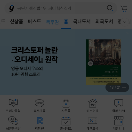
어린이
벤트
신상품
베스트
독후감
홈
국내도서
외국도서
중고샵
웰컴메뉴 모두보기
어린이
19
/
21
크레마클럽
독서기록
사은품
예스펀딩
클래스24
AI일문백답
리딩런
출석체크
혜택모음
매장안내