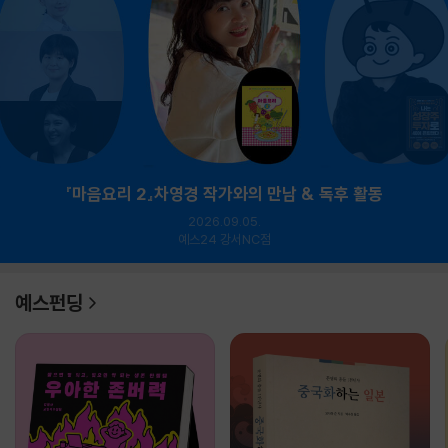
『마음요리 2』차영경 작가와의 만남 & 독후 활동
2026.09.05.
예스24 강서NC점
예스펀딩