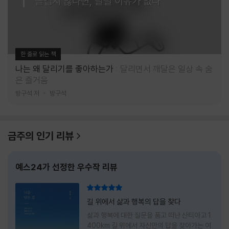
즐겁지 않다면, 달릴 이유가 없다
한 줄로 읽는 책
나는 왜 달리기를 좋아하는가
달리면서 깨달은 일상 속 숨
은 즐거움
방구석 저
방구석
금주의 인기 리뷰
예스24가 선정한 우수작 리뷰
리뷰 총점
길 위에서 삶과 행복의 답을 찾다
삶과 행복에 대한 질문을 품고 떠난 산티아고 1
400km 길 위에서 자신만의 답을 찾아가는 여