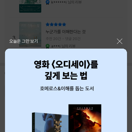
내는 최상의 시너지...
k******i
님의 리뷰
YES마니아 : 플래티넘
리뷰 총점
누군가를 이해한다는 것
3
추천 20건
댓글 20건
닫기
오늘은 그만 보기
a***i
님의 리뷰
YES마니아 : 로얄
공지
8월 신용카드 무이자할부 안내
2026-08-01
로그인
최근 본 상품
주문/배송
고객센터 1544-3800
티켓 1544-6399
중고샵 1566-4295
eBook 1:1문의/채팅상담
예스이십사(주) 사업자 정보
이용약관
개인정보처리방침
청소년보호정책