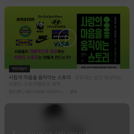
북트레일러
사람의 마음을 움직이는 스토리
공유되는 순간 완성되는
브랜드 스토리텔링의 원칙
로빈 랜디,그레그 브라운 저/최은아 역
알레