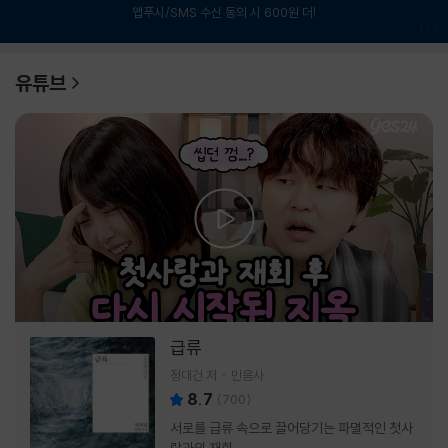
앱푸시/SMS 수신 동의 시 600원 더!
1
/
6
유튜브
급류
정대건 저
민음사
8.7
(
700
)
서로를 급류 속으로 끌어당기는 파멸적인 첫사