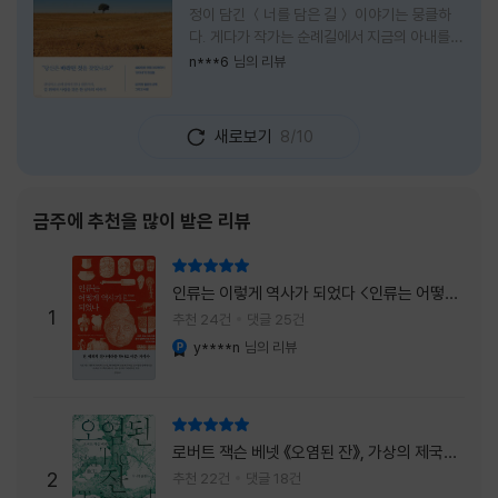
정이 담긴 ＜너를 담은 길＞ 이야기는 뭉클하
다. 게다가 작가는 순례길에서 지금의 아내를
만나 여행 로맨스의 정석인 '비포 선라이즈'를
n***6
님의 리뷰
현실로 이루었다는 점에서 더없이 로맨틱하다.
책을 읽으며 밑줄 그은 문장들이 많았다. 책 속
에 작가가 소개한 다양한 도서들의 문장들을 만
새로보기
8/10
나는 것 역시 읽기의 또다른 즐거움이었다. 여
느 이들처럼 성실히 학교를 마치고 남들이 부러
워하는 직장에 다니던 작가가 어느날 문득 나는
누구이며어느 순간 행복을 느끼는지 질문하며
금주에 추천을 많이 받은 리뷰
길을 떠나려고 마음 먹는 순간들을 적어내려간
문장들에 마음을 한참 머물렀다.그 부분을 발췌
리뷰 총점
해본다. "내가 온 힘을 다해 부러워하던 사람
인류는 이렇게 역사가 되었다 <인류는 어떻게
들은 '자신이 원하는' 일을 하는 사람들이었다.
1
역사가 되었나>
추천 24건
댓글 25건
소명이라고 하던
y****n
님의 리뷰
YES마니아 : 플래티넘
리뷰 총점
로버트 잭슨 베넷 《오염된 잔》, 가상의 제국이
주는 실감과 미스터리 사건의 치밀함이 이루어
2
추천 22건
댓글 18건