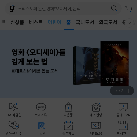
어린이
벤트
신상품
베스트
독후감
홈
국내도서
외국도서
중고샵
웰컴메뉴 모두보기
어린이
4
/
21
크레마클럽
독서기록
사은품
예스펀딩
클래스24
AI일문백답
리딩런
출석체크
혜택모음
매장안내