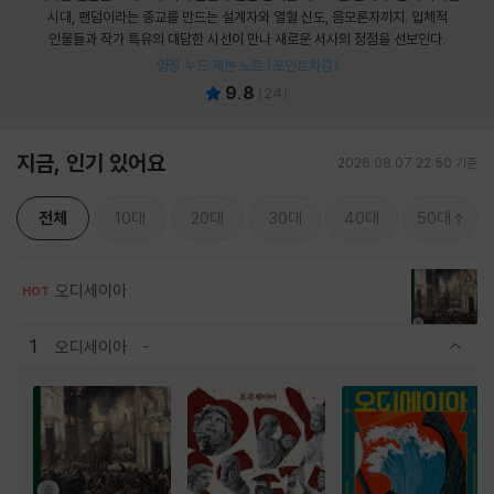
시대, 팬덤이라는 종교를 만드는 설계자와 열혈 신도, 음모론자까지. 입체적
인물들과 작가 특유의 대담한 시선이 만나 새로운 서사의 정점을 선보인다.
양장 누드 제본 노트 (포인트차감)
9.8
(
24
)
지금, 인기 있어요
2026.08.07 22:50 기준
전체
10대
20대
30대
40대
50대
오디세이아
HOT
1
오디세이아
관련상품 보이기/감축