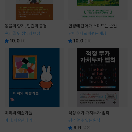
동물의 향기, 인간의 풍경
인생에 단어가 스며드는 순간
숲과 길 위 생명의 여정
단어 하나로 바뀌는 세상
10.0
10.0
(
1
)
(
16
)
미피와 예술가들
적정 주가 가치투자 법칙
미피, 미술관에 가다
평생 쓸 수 있는 원칙
9.9
(
42
)