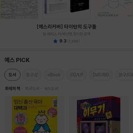
[예스리커버] 타이탄의 도구들
팀 페리스 저/박선령,정지현 공역
9.3
(
1,396
)
예스 PICK
도서
중고샵
eBook
CD/LP
DVD/BD
문구/GI
화제의 책
외국도서
세트도서