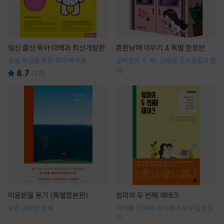
임신 출산 육아 대백과 최신개정판
흔한남매 이무기 4 특별 한정판
초보 부모를 위한 육아 바이블
오싹함이 두 배! 스페셜 굿즈 6종과 함
께
8.7
(
27
)
미움받을 용기 (특별합본판)
엄마의 두 번째 재테크
모든 고민은 관계
아이를 키우며 내 이름의 부수입 만들
기