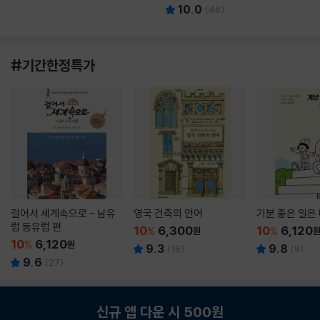
10.0
(
46
)
#기간한정특가
걸어서 세계속으로 - 남유
영국 건축의 언어
기분 좋은 일은
럽 동유럽 편
10
6,300
10
6,120
%
원
%
10
6,120
%
원
9.3
9.8
(
16
)
(
9
)
9.6
(
27
)
신규 앱 다운 시 500원