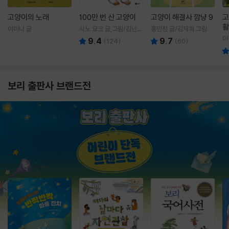
고양이의 노래
100만 번 산 고양이
고양이 해결사 깜냥 9
고
활
이미나 글
사노 요코 글,그림/김난주
홍민정 글/김재희 그림
렇
역
이
9.4
9.7
(
124
)
(
60
)
보리 출판사 브랜드전