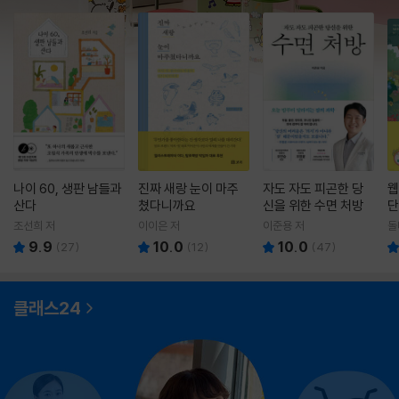
나이 60, 생판 남들과
진짜 새랑 눈이 마주
자도 자도 피곤한 당
웹
산다
쳤다니까요
신을 위한 수면 처방
단
조선희 저
이이은 저
이준용 저
돌
9.9
10.0
10.0
(
27
)
(
12
)
(
47
)
클래스24