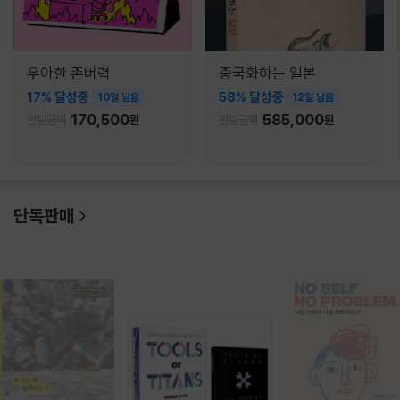
우아한 존버력
중국화하는 일본
17% 달성중
58% 달성중
10일 남음
12일 남음
170,500
585,000
펀딩금액
원
펀딩금액
원
단독판매