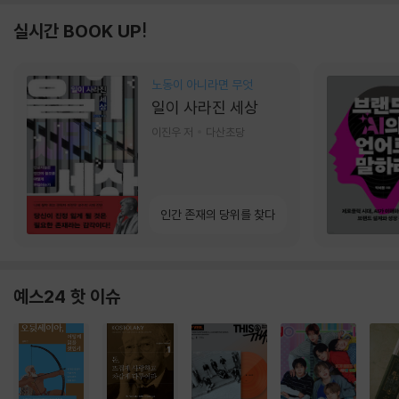
실시간 BOOK UP!
노동이 아니라면 무엇
일이 사라진 세상
이진우 저
다산초당
인간 존재의 당위를 찾다
예스24 핫 이슈