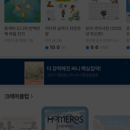
똥깨비 도니와 반짝반
이다의 날마다 자연관
보리 국어사전 (2025
조
짝 마을 잔치
찰
년 최신판)
수
이현아 글/핸짱 그림
이다 글그림
윤구병 감수/토박이 사전
정
편찬실 편
10.0
9.6
(
9
)
(
158
)
1
/
3
크레마클럽