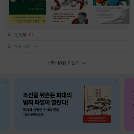
2
임영웅
2
관련상품 보이기/감축
3
오디세이
관련상품 보이기/감축
4위~10위
더보기