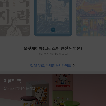
오뒷세이아(그리스어 원전 완역본)
호메로스 저/천병희 역 저
첫 달 무료, 무제한 독서라이프
이달의 책
산리오캐릭터즈 유리컵