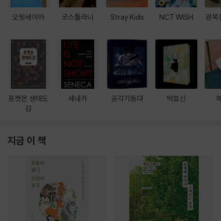
오뒷세이아
코스톨라니
Stray Kids
NCT WISH
광복
포켓몬 생태도
세네카
공각기동대
박효신
감
지금 이 책