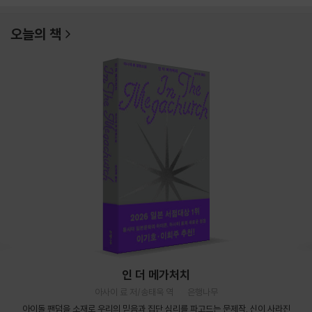
오늘의 책
인 더 메가처치
아사이 료 저/송태욱 역
은행나무
아이돌 팬덤을 소재로 우리의 믿음과 집단 심리를 파고드는 문제작. 신이 사라진