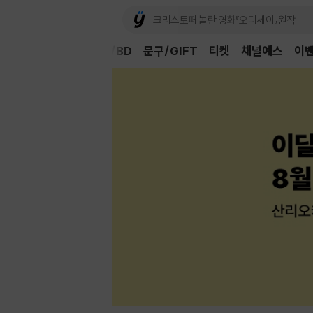
Book
CD/LP
DVD/BD
문구/GIFT
티켓
채널예스
이