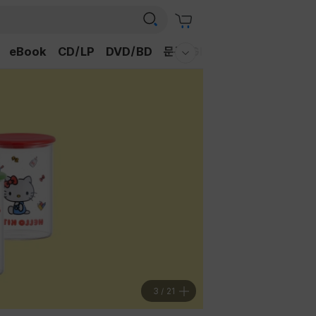
eBook
CD/LP
DVD/BD
문구/GIFT
티켓
채널예스
웰컴메뉴 모두보기
3
/
21