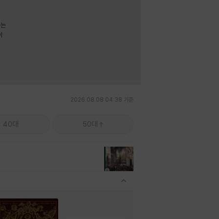
라는
이
2026.08.08 04:38 기준
40대
50대
관련상품 보이기/감축