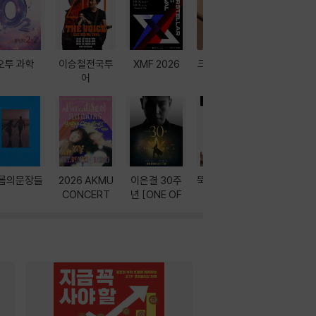
오투 과학
이승철전국투
XMF 2026
크레마 이북 리
방학에는 
어
더기
포터
름의문장들
2026 AKMU
이은결 30주
뚝딱! AI 3대장
이달의 인
CONCERT
년 [ONE OF
과
ONE]