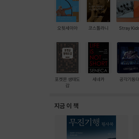
오뒷세이아
코스톨라니
Stray Kid
포켓몬 생태도
세네카
공각기동
감
지금 이 책