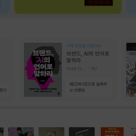
구매 장면을 선점하라
상
브랜드, AI의 언어로
말하라
박세용 저/정진호 그림
책만
AEO와 GEO로 설계하
 찾다
는 브랜딩