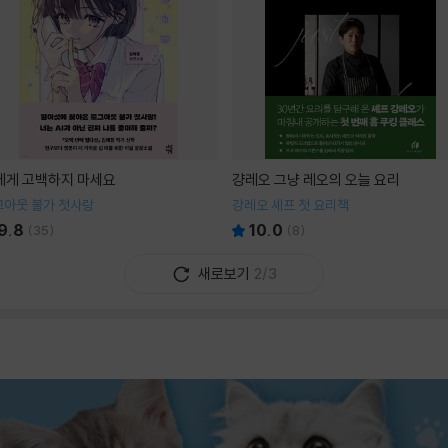
I에게 고백하지 마세요
걍레오 그냥 레오의 오늘 요리
그아웃 불가 첫사랑
강레오 셰프 첫 요리책
9.8
10.0
(
35
)
(
8
)
새로보기
2/3