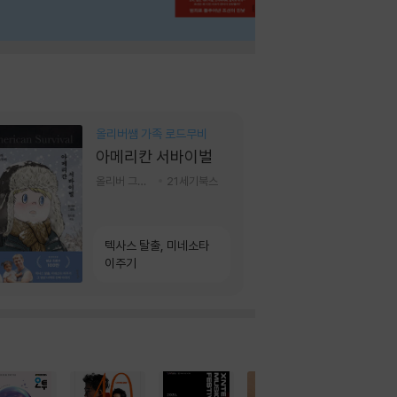
올리버쌤 가족 로드무비
아메리칸 서바이벌
올리버 그랜트,정다운 저
21세기북스
텍사스 탈출, 미네소타
이주기