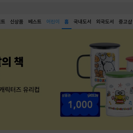
어린이
벤트
신상품
베스트
독후감
홈
국내도서
외국도서
중고샵
어린이