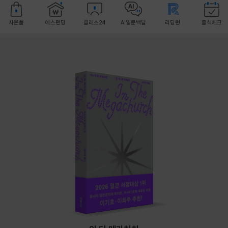
사은품
예스펀딩
클래스24
AI일문백답
리딩런
출석체크