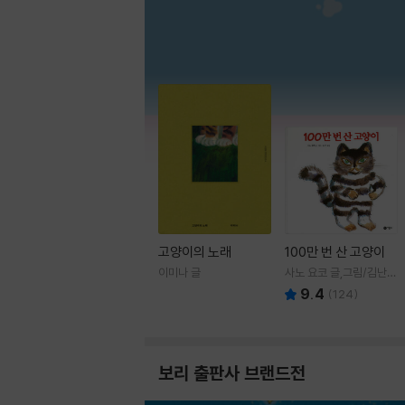
고양이의 노래
100만 번 산 고양이
이미나 글
사노 요코 글,그림/김난주
역
9.4
(
124
)
보리 출판사 브랜드전