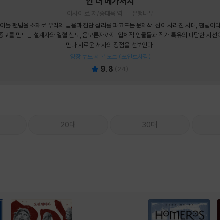
인 더 메가처치
아사이 료 저/송태욱 역
은행나무
이돌 팬덤을 소재로 우리의 믿음과 집단 심리를 파고드는 문제작. 신이 사라진 시대, 팬덤이
종교를 만드는 설계자와 열혈 신도, 음모론자까지. 입체적 인물들과 작가 특유의 대담한 시선
만나 새로운 서사의 정점을 선보인다.
양장 누드 제본 노트 (포인트차감)
9.8
(
24
)
20대
30대