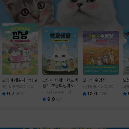
고양이 해결사 깜냥 9
고양이 제제의 학교생
모두의 수영장
오
활 1 : 초등학생이 이
홍민정 글/김재희 그림
신현경 글/노예지 그림
서율
렇게 힘들 줄이야
이승민 글/온수 그림
9.7
10.0
(
60
)
(
126
)
9.9
(
27
)