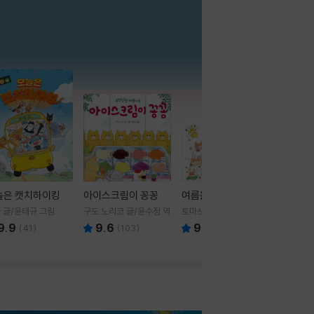
더보기
늘은 캣치하이킹
아이스크림이 꽁꽁
여름을 부탁해
 글/윤태규 그림
구도 노리코 글/윤수정 역
토마쓰리 글그림
9.9
9.6
9.8
(
41
)
(
103
)
(
24
)