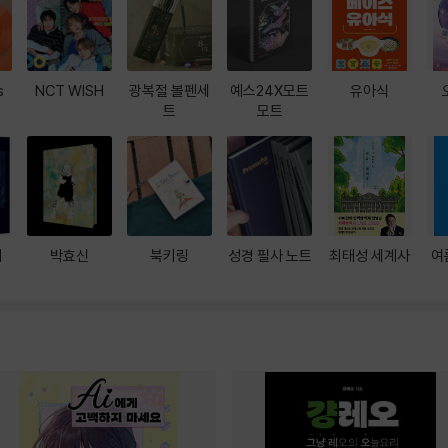
s
NCT WISH
광복절 볼펜세
예스24X모트
유아식
트
모트
대
박효신
북키링
성경 필사 노트
최태성 세계사
여