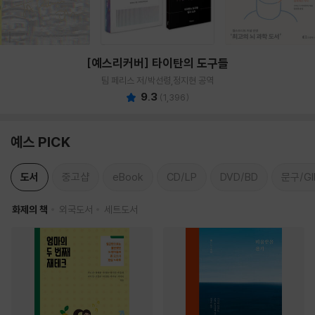
[예스리커버] 타이탄의 도구들
팀 페리스 저/박선령,정지현 공역
9.3
(
1,396
)
예스 PICK
도서
중고샵
eBook
CD/LP
DVD/BD
문구/GI
화제의 책
외국도서
세트도서