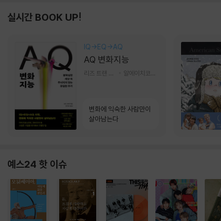
실시간 BOOK UP!
IQ→EQ→AQ
AQ 변화지능
리즈 트랜 저/한미선 역
알에이치코리아(RHK)
변화에 익숙한 사람만이
살아남는다
예스24 핫 이슈