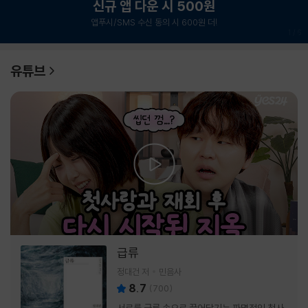
신규 앱 다운 시 500원
앱푸시/SMS 수신 동의 시 600원 더!
1
/
6
유튜브
급류
정대건 저
민음사
8.7
(
700
)