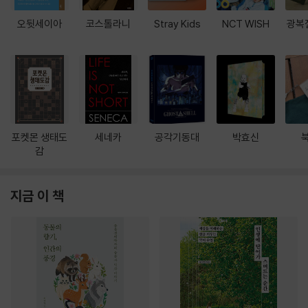
오뒷세이아
코스톨라니
Stray Kids
NCT WISH
광복
포켓몬 생태도
세네카
공각기동대
박효신
감
지금 이 책