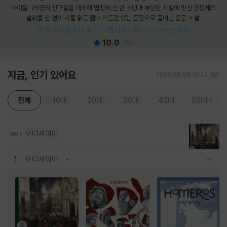
아이들. 75명의 친구들을 대표해 법정에 선 한 소년과 부당한 차별에 맞선 공동체의
실화를 한 편의 시를 읽듯 짧고 리듬감 있는 문장으로 풀어낸 운문 소설.
[단독] 독서집게 / L홀더 / 여름 담요 / 무지 노트 (포인트차감)
10.0
(
15
)
지금, 인기 있어요
2026.08.08 15:42 기준
전체
10대
20대
30대
40대
50대
오디세이아
HOT
1
오디세이아
관련상품 보이기/감축