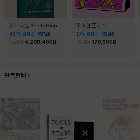
차트 패턴 2nd Edition
우아한 존버력
421% 달성중
17% 달성중
9일 남음
9일 남음
4,208,400
170,500
펀딩금액
원
펀딩금액
원
단독판매