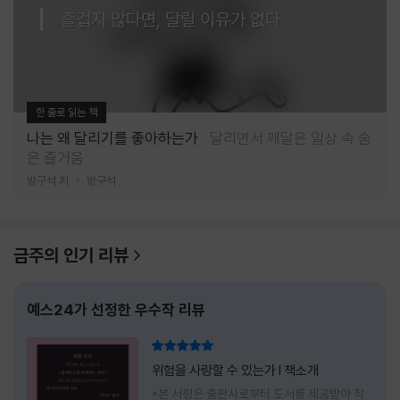
즐겁지 않다면, 달릴 이유가 없다
한 줄로 읽는 책
나는 왜 달리기를 좋아하는가
달리면서 깨달은 일상 속 숨
은 즐거움
방구석 저
방구석
금주의 인기 리뷰
예스24가 선정한 우수작 리뷰
리뷰 총점
위험을 사랑할 수 있는가 l 책소개
*본 서평은 출판사로부터 도서를 제공받아 작