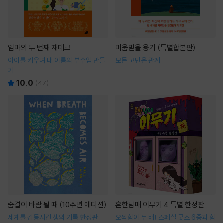
엄마의 두 번째 재테크
미움받을 용기 (특별합본판)
아이를 키우며 내 이름의 부수입 만들
모든 고민은 관계
기
10.0
(
47
)
숨결이 바람 될 때 (10주년 에디션)
흔한남매 이무기 4 특별 한정판
세계를 감동시킨 생의 기록 한정판
오싹함이 두 배! 스페셜 굿즈 6종과 함