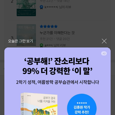
주는 실감과 미스터리 사건의 치밀함이 이루어
2
추천 22건
댓글 18건
내는 최상의 시너지...
k******i
님의 리뷰
YES마니아 : 플래티넘
리뷰 총점
누군가를 이해한다는 것
3
추천 21건
댓글 20건
닫기
오늘은 그만 보기
a***i
님의 리뷰
YES마니아 : 로얄
공지
26년 NBCI 수상 안내
2026-08-01
로그인
최근 본 상품
주문/배송
고객센터 1544-3800
티켓 1544-6399
중고샵 1566-4295
eBook 1:1문의/채팅상담
예스이십사(주) 사업자 정보