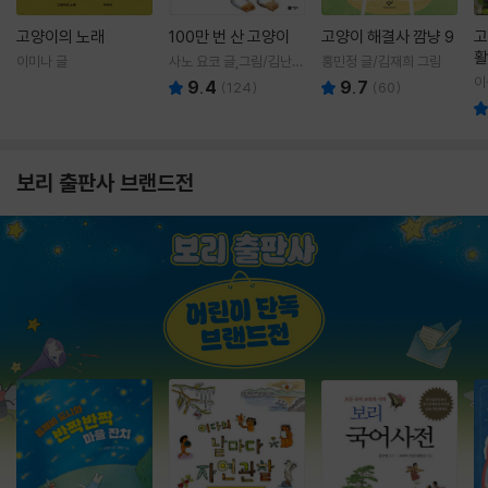
고양이의 노래
100만 번 산 고양이
고양이 해결사 깜냥 9
고
활
이미나 글
사노 요코 글,그림/김난주
홍민정 글/김재희 그림
렇
역
이
9.4
9.7
(
124
)
(
60
)
보리 출판사 브랜드전