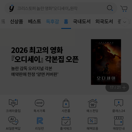
어린이
벤트
신상품
베스트
독후감
홈
국내도서
외국도서
중고샵
웰컴메뉴 모두보기
어린이
18
/
21
크레마클럽
독서기록
사은품
예스펀딩
클래스24
AI일문백답
리딩런
출석체크
혜택모음
매장안내