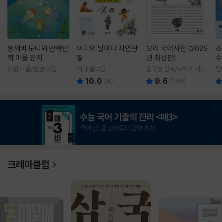
똥깨비 도니와 반짝반
이다의 날마다 자연관
보리 국어사전 (2025
조
짝 마을 잔치
찰
년 최신판)
수
이현아 글/핸짱 그림
이다 글그림
윤구병 감수/토박이 사전
정
편찬실 편
10.0
9.6
(
9
)
(
158
)
1
/
3
크레마클럽