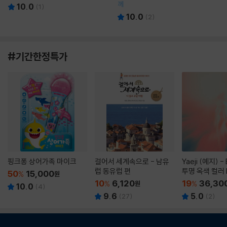
께
10.0
(
1
)
10.0
(
2
)
#기간한정특가
핑크퐁 상어가족 마이크
걸어서 세계속으로 - 남유
Yaeji (예지) -
럽 동유럽 편
투명 옥색 컬러 
50
15,000
%
원
10
6,120
19
36,30
%
원
%
10.0
(
4
)
9.6
5.0
(
27
)
(
2
)