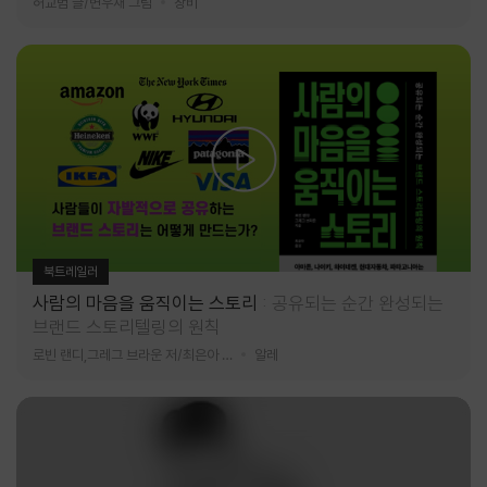
허교범 글/변우재 그림
창비
북트레일러
사람의 마음을 움직이는 스토리
공유되는 순간 완성되는
브랜드 스토리텔링의 원칙
로빈 랜디,그레그 브라운 저/최은아 역
알레