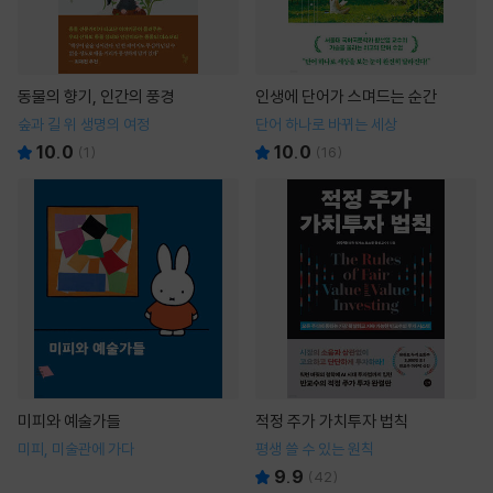
동물의 향기, 인간의 풍경
인생에 단어가 스며드는 순간
숲과 길 위 생명의 여정
단어 하나로 바뀌는 세상
10.0
10.0
(
1
)
(
16
)
미피와 예술가들
적정 주가 가치투자 법칙
미피, 미술관에 가다
평생 쓸 수 있는 원칙
9.9
(
42
)