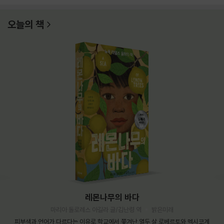
오늘의 책
레몬나무의 바다
마리아 돌로레스 아길라 글/김난령 역
밝은미래
피부색과 언어가 다르다는 이유로 학교에서 쫓겨난 열두 살 로베르토와 멕시코계