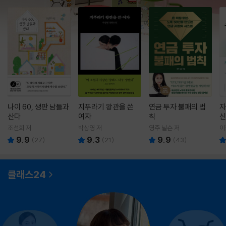
나이 60, 생판 남들과
지푸라기 왕관을 쓴
연금 투자 불패의 법
자
산다
여자
칙
신
조선희 저
박상영 저
영주 닐슨 저
이
9.9
9.3
9.9
(
27
)
(
21
)
(
43
)
클래스24