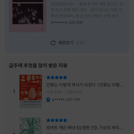
성되었습니다* 올해 최고의 책을 만났다. 바
로 도서 위험 예찬 이다. 살아 있다는 것은 고
통의 연속이며, 매 순간의 선택은 눈에 보이지
않는 위험을 감수해야 한다는 것을 의미한다.
i*******i
님의 리뷰
무엇을 할 수 있을까. 무엇을 한다 한들 결국 실
패하게 될 것만 같은 삶 속에서 선뜻 무언가에
도전하고 미지의 세계로 발을 내딛기란 결코 쉬
새로보기
2/10
운 일이 아니다. 그러나 이 책을 읽다 보면 그 마
음이 조금씩 달라진다. 머리로는 아직도 '그것
을 선택해서는 안 된다'고 말하지만, 몸은 이미
내가 진실로 원했던 방향을 향해 움직이고 있을
금주에 추천을 많이 받은 리뷰
지도 모른다. 위험은 두려움의 대상이 아니라,
내가 진짜 원하는 삶으로 향하는 문 앞에 늘 함
리뷰 총점
께 서 있기 때문이다. 이 책은 프랑스의 철학
인류는 이렇게 역사가 되었다 <인류는 어떻게
자이자 정신분석가인 안 뒤푸르망
1
역사가 되었나>
추천 24건
댓글 25건
y****n
님의 리뷰
YES마니아 : 플래티넘
리뷰 총점
로버트 잭슨 베넷 《오염된 잔》, 가상의 제국이