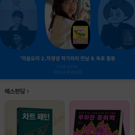
『마음요리 2』차영경 작가와의 만남 & 독후 활동
2026.09.05.
예스24 강서NC점
예스펀딩