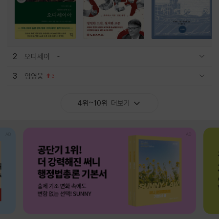
2
오디세이
관련상품 보이기/감축
3
임영웅
3
관련상품 보이기/감축
4위~10위
더보기