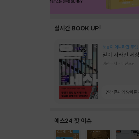
실시간 BOOK UP!
노동이 아니라면 무엇
일이 사라진 세
이진우 저
다산초당
인간 존재의 당위를
예스24 핫 이슈