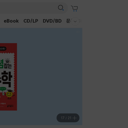
eBook
CD/LP
DVD/BD
문구/GIFT
티켓
채널예스
웰컴메뉴 모두보기
18
/
21