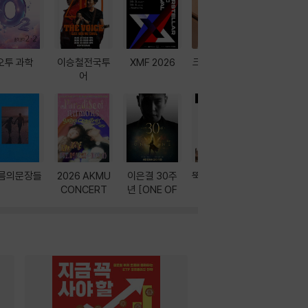
오투 과학
이승철전국투
XMF 2026
크레마 이북 리
방학에는 
어
더기
포터
름의문장들
2026 AKMU
이은결 30주
뚝딱! AI 3대장
이달의 인
CONCERT
년 [ONE OF
과
ONE]