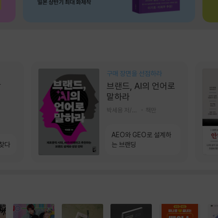
구매 장면을 선점하라
상
브랜드, AI의 언어로
말하라
박세용 저/정진호 그림
책만
AEO와 GEO로 설계하
 찾다
는 브랜딩