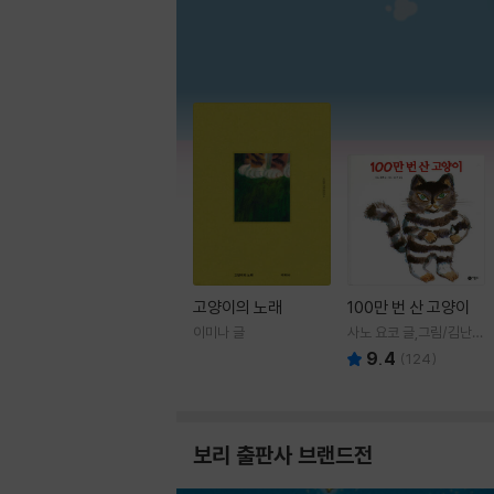
고양이의 노래
100만 번 산 고양이
이미나 글
사노 요코 글,그림/김난주
역
9.4
(
124
)
보리 출판사 브랜드전