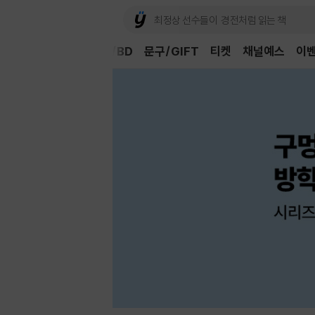
Book
CD/LP
DVD/BD
문구/GIFT
티켓
채널예스
이