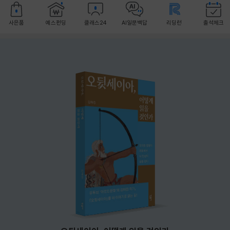
사은품
예스펀딩
클래스24
AI일문백답
리딩런
출석체크