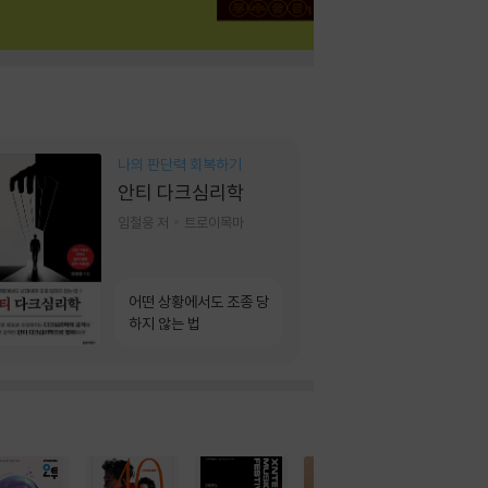
나의 판단력 회복하기
안티 다크심리학
임철웅 저
트로이목마
어떤 상황에서도 조종 당
하지 않는 법