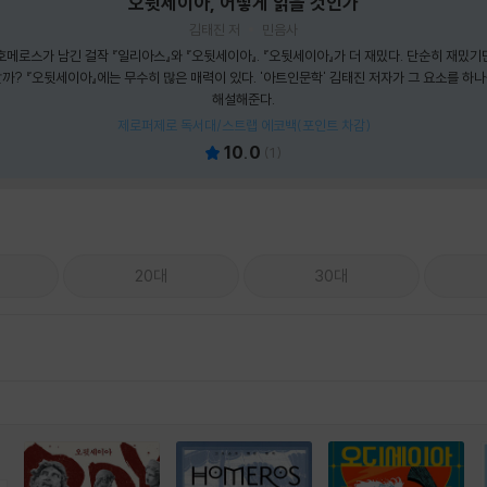
오뒷세이아, 어떻게 읽을 것인가
김태진 저
민음사
메로스가 남긴 걸작 『일리아스』와 『오뒷세이아』. 『오뒷세이아』가 더 재밌다. 단순히 재밌기만
까? 『오뒷세이아』에는 무수히 많은 매력이 있다. '아트인문학' 김태진 저자가 그 요소를 하
해설해준다.
제로퍼제로 독서대/스트랩 에코백(포인트 차감)
10.0
(
1
)
20대
30대