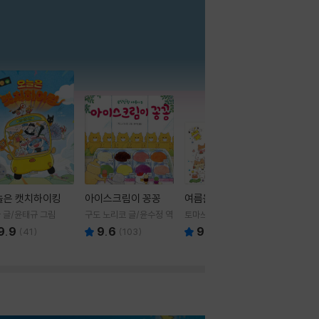
더보기
늘은 캣치하이킹
아이스크림이 꽁꽁
여름을 부탁해
 글/윤태규 그림
구도 노리코 글/윤수정 역
토마쓰리 글그림
9.9
9.6
9.8
(
41
)
(
103
)
(
24
)