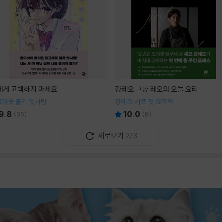
I에게 고백하지 마세요
걍레오 그냥 레오의 오늘 요리
그아웃 불가 첫사랑
강레오 셰프 첫 요리책
9.8
10.0
(
35
)
(
8
)
새로보기
2/3