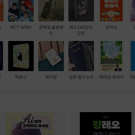
s
NCT WISH
광복절 볼펜세
예스24X모트
유아식
트
모트
대
박효신
북키링
성경 필사 노트
최태성 세계사
여