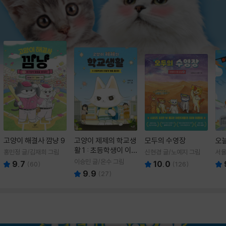
고양이 해결사 깜냥 9
고양이 제제의 학교생
모두의 수영장
오
활 1 : 초등학생이 이
홍민정 글/김재희 그림
신현경 글/노예지 그림
서율
렇게 힘들 줄이야
이승민 글/온수 그림
9.7
10.0
(
60
)
(
126
)
9.9
(
27
)