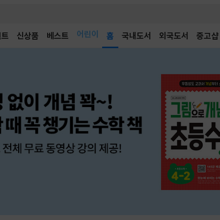
어린이
벤트
신상품
베스트
독후감
홈
국내도서
외국도서
중고샵
어린이