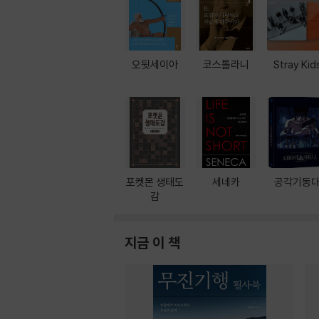
오뒷세이아
코스톨라니
Stray Kid
포켓몬 생태도
세네카
공각기동
감
지금 이 책