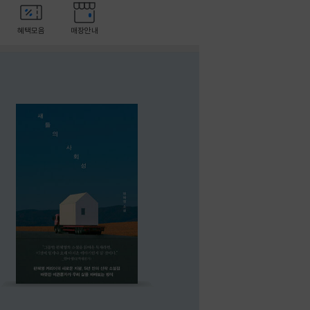
혜택모음
매장안내