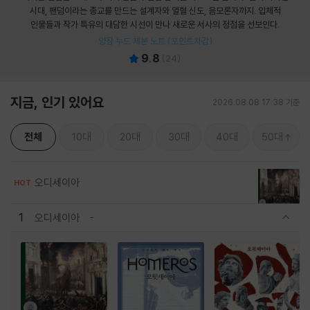
시대, 팬덤이라는 종교를 만드는 설계자와 열혈 신도, 음모론자까지. 입체적
인물들과 작가 특유의 대담한 시선이 만나 새로운 서사의 정점을 선보인다.
양장 누드 제본 노트 (포인트차감)
9.8
(
24
)
지금, 인기 있어요
2026.08.08 17:38 기준
전체
10대
20대
30대
40대
50대
오디세이아
HOT
1
오디세이아
관련상품 보이기/감축