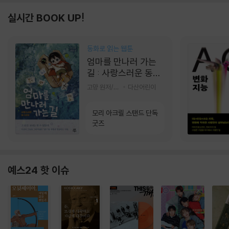
실시간 BOOK UP!
동화로 읽는 웹툰
엄마를 만나러 가는
길 : 사랑스러운 동그
라미
고먕 원저/김영리 글
다산어린이
모리 아크릴 스탠드 단독
굿즈
예스24 핫 이슈