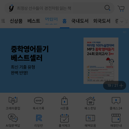
어린이
벤트
신상품
베스트
독후감
홈
국내도서
외국도서
중고샵
웰컴메뉴 모두보기
어린이
20
/
21
크레마클럽
독서기록
사은품
예스펀딩
클래스24
AI일문백답
리딩런
출석체크
혜택모음
매장안내