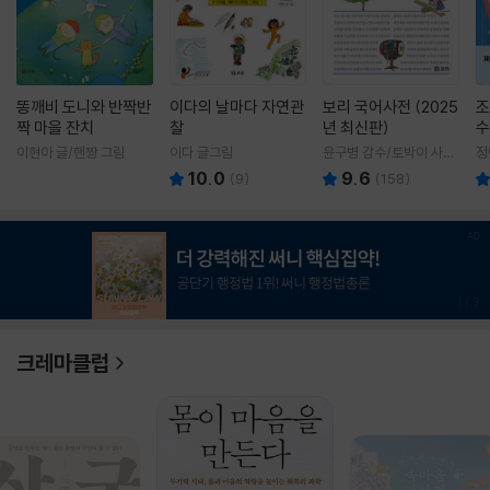
똥깨비 도니와 반짝반
이다의 날마다 자연관
보리 국어사전 (2025
조
짝 마을 잔치
찰
년 최신판)
수
이현아 글/핸짱 그림
이다 글그림
윤구병 감수/토박이 사전
정
편찬실 편
10.0
9.6
(
9
)
(
158
)
1
/
3
크레마클럽