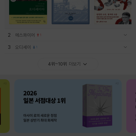
2
에스콰이어
1
관련상품 보이기/감축
3
오디세이
1
관련상품 보이기/감축
4위~10위
더보기