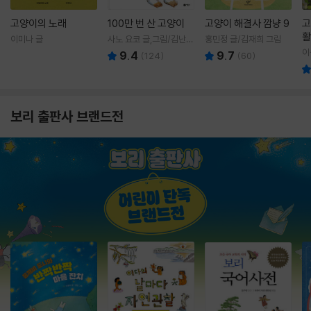
고양이의 노래
100만 번 산 고양이
고양이 해결사 깜냥 9
고
활
이미나 글
사노 요코 글,그림/김난주
홍민정 글/김재희 그림
렇
역
이
9.4
9.7
(
124
)
(
60
)
보리 출판사 브랜드전