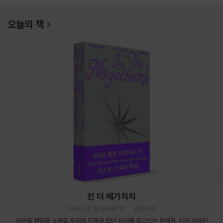
오늘의 책
인 더 메가처치
아사이 료 저/송태욱 역
은행나무
아이돌 팬덤을 소재로 우리의 믿음과 집단 심리를 파고드는 문제작. 신이 사라진