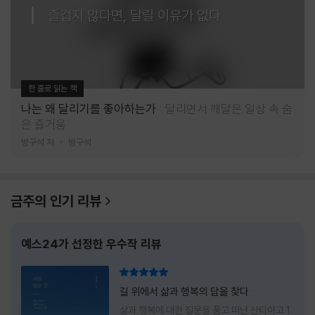
즐겁지 않다면, 달릴 이유가 없다
한 줄로 읽는 책
나는 왜 달리기를 좋아하는가
달리면서 깨달은 일상 속 숨
은 즐거움
방구석 저
방구석
금주의 인기 리뷰
예스24가 선정한 우수작 리뷰
리뷰 총점
길 위에서 삶과 행복의 답을 찾다
삶과 행복에 대한 질문을 품고 떠난 산티아고 1