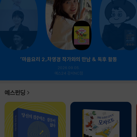
『마음요리 2』차영경 작가와의 만남 & 독후 활동
2026.09.05.
예스24 강서NC점
예스펀딩