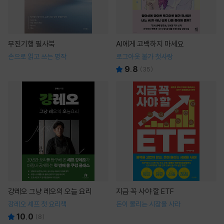
무진기행 필사북
AI에게 고백하지 마세요
손으로 읽고 쓰는 명작
로그아웃 불가 첫사랑
9.8
(
35
)
걍레오 그냥 레오의 오늘 요리
지금 꼭 사야 할 ETF
강레오 셰프 첫 요리책
돈이 몰리는 시장을 사라
10.0
(
8
)