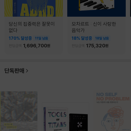
당신의 집중력은 잘못이
모차르트 : 신이 사랑한
없다
음악가
170% 달성중
18% 달성중
11일 남음
18일 남음
1,696,700
175,320
펀딩금액
원
펀딩금액
원
단독판매