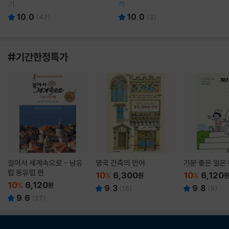
기
책
10.0
10.0
(
47
)
(
3
)
#기간한정특가
걸어서 세계속으로 - 남유
영국 건축의 언어
기분 좋은 일은
럽 동유럽 편
10
6,300
10
6,120
%
원
%
10
6,120
%
원
9.3
9.8
(
16
)
(
9
)
9.6
(
27
)