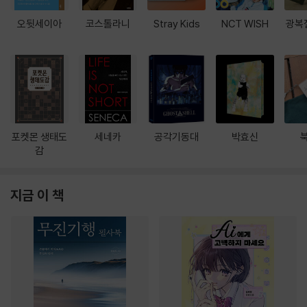
오뒷세이아
코스톨라니
Stray Kids
NCT WISH
광복
포켓몬 생태도
세네카
공각기동대
박효신
감
지금 이 책