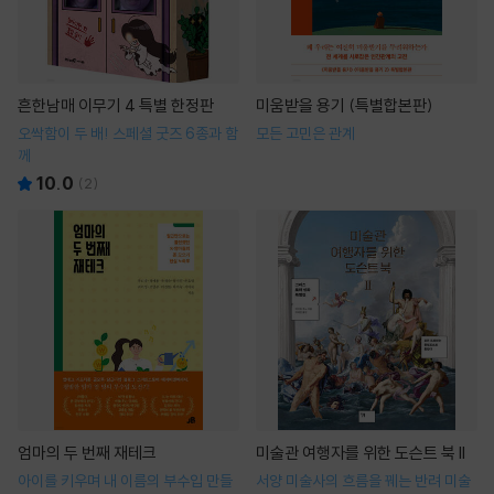
흔한남매 이무기 4 특별 한정판
미움받을 용기 (특별합본판)
오싹함이 두 배! 스페셜 굿즈 6종과 함
모든 고민은 관계
께
10.0
(
2
)
엄마의 두 번째 재테크
미술관 여행자를 위한 도슨트 북 II
아이를 키우며 내 이름의 부수입 만들
서양 미술사의 흐름을 꿰는 반려 미술