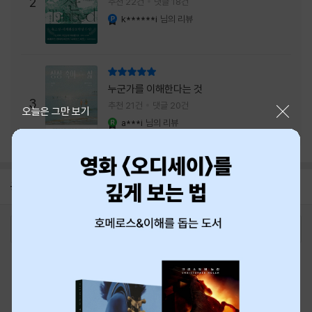
주는 실감과 미스터리 사건의 치밀함이 이루어
2
추천 22건
댓글 18건
내는 최상의 시너지...
k******i
님의 리뷰
YES마니아 : 플래티넘
리뷰 총점
누군가를 이해한다는 것
3
추천 21건
댓글 20건
닫기
오늘은 그만 보기
a***i
님의 리뷰
YES마니아 : 로얄
공지
8월 신용카드 무이자할부 안내
2026-08-01
로그인
최근 본 상품
주문/배송
고객센터 1544-3800
티켓 1544-6399
중고샵 1566-4295
eBook 1:1문의/채팅상담
예스이십사(주) 사업자 정보