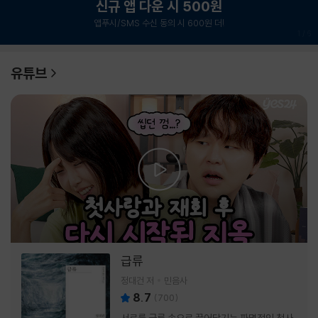
신규 앱 다운 시 500원
앱푸시/SMS 수신 동의 시 600원 더!
1
/
6
유튜브
급류
정대건 저
민음사
8.7
(
700
)