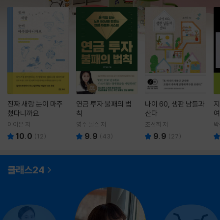
진짜 새랑 눈이 마주
연금 투자 불패의 법
나이 60, 생판 남들과
지
쳤다니까요
칙
산다
여
이이은 저
영주 닐슨 저
조선희 저
박
10.0
9.9
9.9
(
12
)
(
43
)
(
27
)
클래스24