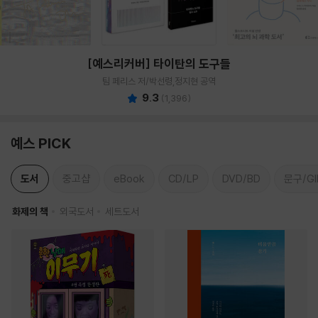
[예스리커버] 타이탄의 도구들
팀 페리스 저/박선령,정지현 공역
9.3
(
1,396
)
예스 PICK
도서
중고샵
eBook
CD/LP
DVD/BD
문구/GI
화제의 책
외국도서
세트도서