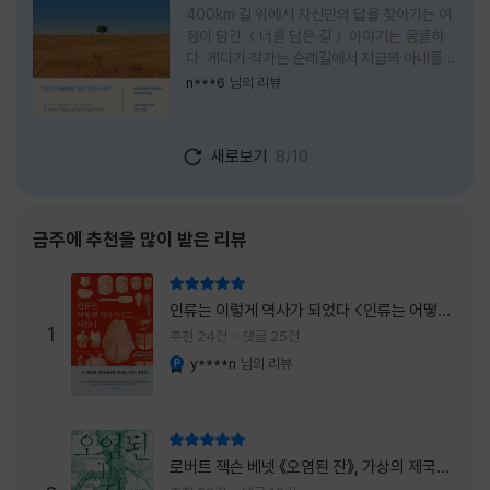
400km 길 위에서 자신만의 답을 찾아가는 여
정이 담긴 ＜너를 담은 길＞ 이야기는 뭉클하
다. 게다가 작가는 순례길에서 지금의 아내를
만나 여행 로맨스의 정석인 '비포 선라이즈'를
n***6
님의 리뷰
현실로 이루었다는 점에서 더없이 로맨틱하다.
책을 읽으며 밑줄 그은 문장들이 많았다. 책 속
에 작가가 소개한 다양한 도서들의 문장들을 만
새로보기
8/10
나는 것 역시 읽기의 또다른 즐거움이었다. 여
느 이들처럼 성실히 학교를 마치고 남들이 부러
워하는 직장에 다니던 작가가 어느날 문득 나는
누구이며어느 순간 행복을 느끼는지 질문하며
금주에 추천을 많이 받은 리뷰
길을 떠나려고 마음 먹는 순간들을 적어내려간
문장들에 마음을 한참 머물렀다.그 부분을 발췌
리뷰 총점
해본다. "내가 온 힘을 다해 부러워하던 사람
인류는 이렇게 역사가 되었다 <인류는 어떻게
들은 '자신이 원하는' 일을 하는 사람들이었다.
1
역사가 되었나>
추천 24건
댓글 25건
소명이라고 하던
y****n
님의 리뷰
YES마니아 : 플래티넘
리뷰 총점
로버트 잭슨 베넷 《오염된 잔》, 가상의 제국이