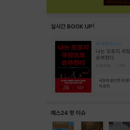
실시간 BOOK UP!
왜 ‘국장‘이냐고?
나는 오로지 국
승부한다
문샘(문현철) 저
부키
국장에 올인한 문샘
자 원칙
예스24 핫 이슈