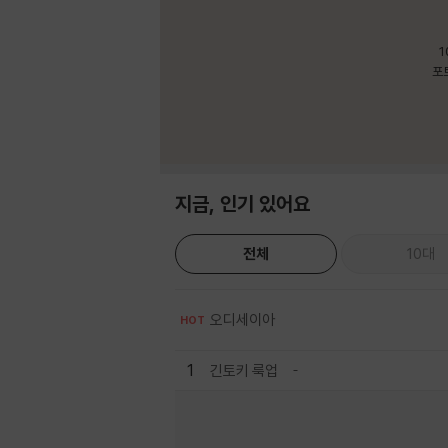
1
포
지금, 인기 있어요
전체
10대
오디세이아
HOT
1
긴토키 룩업