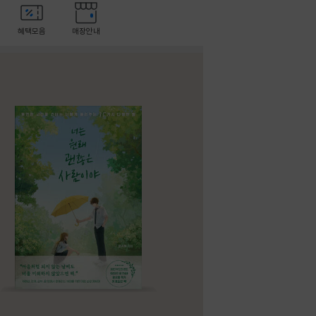
혜택모음
매장안내