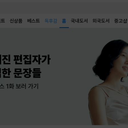
어린이
독후감
벤트
신상품
베스트
홈
국내도서
외국도서
중고샵
어린이