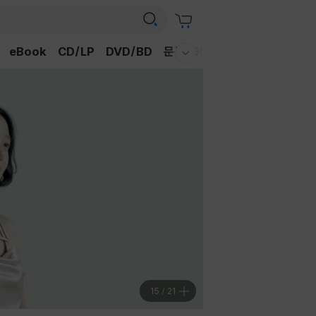
eBook
CD/LP
DVD/BD
문구/GIFT
티켓
채널예스
웰컴메뉴 모두보기
15
/
21