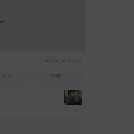
보다
드는
2026.08.06 15:16 기준
40대
50대
관련상품 보이기/감축