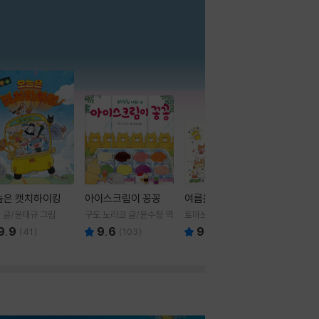
더보기
늘은 캣치하이킹
아이스크림이 꽁꽁
여름을 부탁해
 글/윤태규 그림
구도 노리코 글/윤수정 역
토마쓰리 글그림
9.9
9.6
9.8
(
41
)
(
103
)
(
24
)