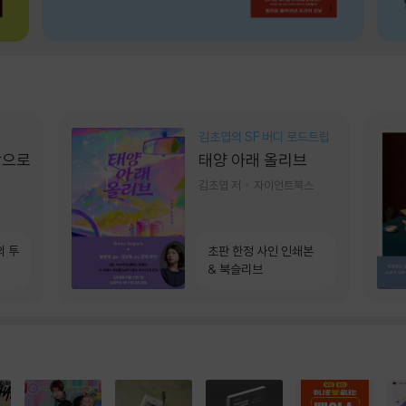
김초엽의 SF 버디 로드트립
장으로
태양 아래 올리브
김초엽 저
자이언트북스
의 투
초판 한정 사인 인쇄본
& 북슬리브