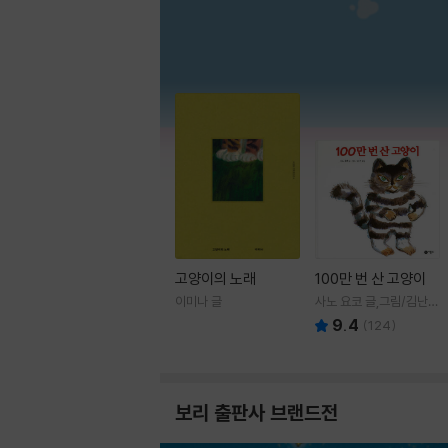
고양이의 노래
100만 번 산 고양이
이미나 글
사노 요코 글,그림/김난주
역
9.4
(
124
)
보리 출판사 브랜드전