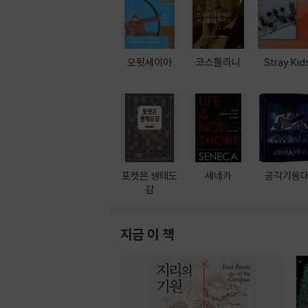
오뒷세이아
코스톨라니
Stray Kid
포켓몬 생태도
세네카
공각기동
감
지금 이 책