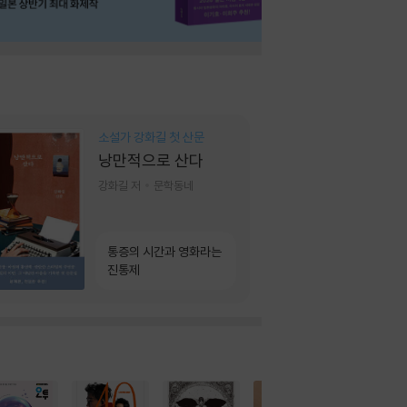
소설가 강화길 첫 산문
낭만적으로 산다
강화길 저
문학동네
통증의 시간과 영화라는
진통제