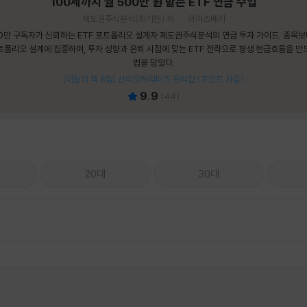
100세까지 월 500만 원 받는 ETF 연금 수업
제도권주식분석(최기원) 저
와이즈베리
0만 구독자가 신뢰하는 ETF 포트폴리오 설계자 제도권주식분석의 연금 투자 가이드. 종목
트폴리오 설계에 집중하며, 투자 성향과 은퇴 시점에 맞는 ETF 전략으로 평생 현금흐름을 만
법을 담았다.
[이달의 책 8월] 산리오캐릭터즈 유리컵 (포인트 차감)
9.9
(
44
)
20대
30대