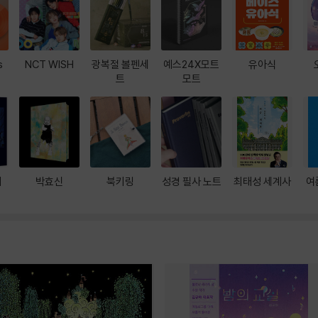
s
NCT WISH
광복절 볼펜세
예스24X모트
유아식
트
모트
대
박효신
북키링
성경 필사 노트
최태성 세계사
여