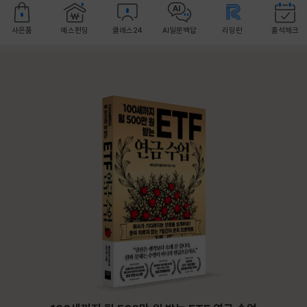
사은품
예스펀딩
클래스24
AI일문백답
리딩런
출석체크