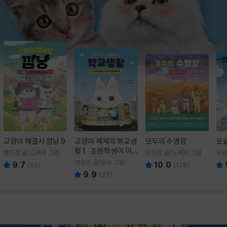
고양이 해결사 깜냥 9
고양이 제제의 학교생
모두의 수영장
오
활 1 : 초등학생이 이
홍민정 글/김재희 그림
신현경 글/노예지 그림
서율
렇게 힘들 줄이야
이승민 글/온수 그림
9.7
10.0
(
59
)
(
126
)
9.9
(
27
)