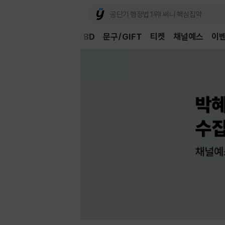
Book
CD/LP
DVD/BD
문구/GIFT
티켓
채널예스
이