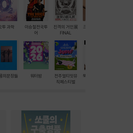
오투 과학
이승철전국투
진격의 거인展
크레마 이북 리
방학에는 
어
FINAL
더기
포터
름의문장들
워터밤
전주얼티밋뮤
뚝딱! AI 3대장
이달의 인
직페스티벌
과