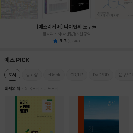
[예스리커버] 타이탄의 도구들
팀 페리스 저/박선령,정지현 공역
9.3
(
1,396
)
예스 PICK
도서
중고샵
eBook
CD/LP
DVD/BD
문구/GI
화제의 책
외국도서
세트도서