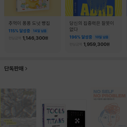
추억이 퐁퐁 도넛 빵집
당신의 집중력은 잘못이
없다
115% 달성중
14일 남음
196% 달성중
1,146,300
10일 남음
펀딩금액
원
1,959,300
펀딩금액
원
단독판매