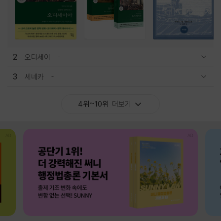
2
오디세이
관련상품 보이기/감축
3
세네카
관련상품 보이기/감축
4위~10위
더보기