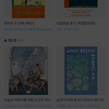
엄마의 두 번째 재테크
미움받을 용기 (특별합본판)
아이를 키우며 내 이름의 부수입 만들
모든 고민은 관계
기
10.0
(
48
)
미술관 여행자를 위한 도슨트 북 II
숨결이 바람 될 때 (10주년 에디션)
서양 미술사의 흐름을 꿰는 반려 미술
세계를 감동시킨 생의 기록 한정판