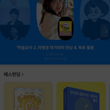
『마음요리 2』차영경 작가와의 만남 & 독후 활동
2026.09.05.
예스24 강서NC점
예스펀딩