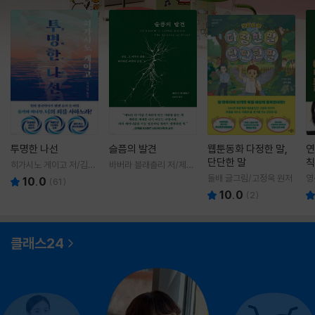
투명한 나선
슬픔의 발견
웹툰동화 다정한 말,
연
단단한 말
칙
히가시노 게이고 저/김선
바버라 블래츨리 저/제효
영 역
영 역
돌배 글그림/고정욱 원저
영
10.0
(
61
)
10.0
(
2
)
클래스24