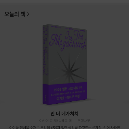
오늘의 책
인 더 메가처치
아사이 료 저/송태욱 역
은행나무
아이돌 팬덤을 소재로 우리의 믿음과 집단 심리를 파고드는 문제작. 신이 사라진