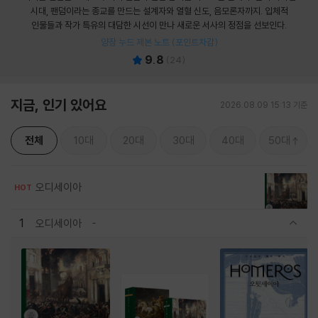
시대, 팬덤이라는 종교를 만드는 설계자와 열혈 신도, 음모론자까지. 입체적
인물들과 작가 특유의 대담한 시선이 만나 새로운 서사의 정점을 선보인다.
양장 누드 제본 노트 (포인트차감)
9.8
(
24
)
지금, 인기 있어요
2026.08.09 15:13 기준
전체
10대
20대
30대
40대
50대
오디세이아
HOT
1
오디세이아
관련상품 보이기/감축