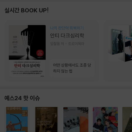
실시간 BOOK UP!
나의 판단력 회복하기
안티 다크심리학
임철웅 저
트로이목마
어떤 상황에서도 조종 당
하지 않는 법
예스24 핫 이슈