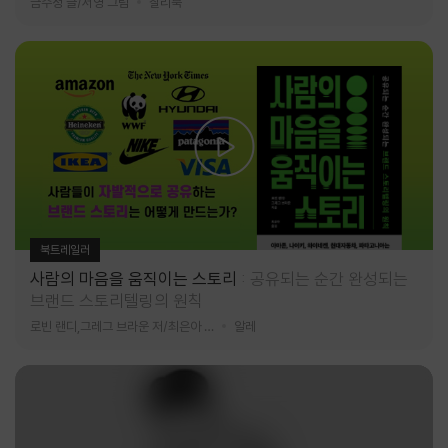
금수정 글/서영 그림
찰리북
북트레일러
사람의 마음을 움직이는 스토리
공유되는 순간 완성되는
브랜드 스토리텔링의 원칙
로빈 랜디,그레그 브라운 저/최은아 역
알레