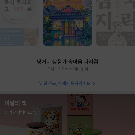
땅거미 상점가 속마음 과자점
구리스 히요코 저/마미영 역
첫 달 무료, 무제한 독서라이프
이달의 책
산리오캐릭터즈 유리컵