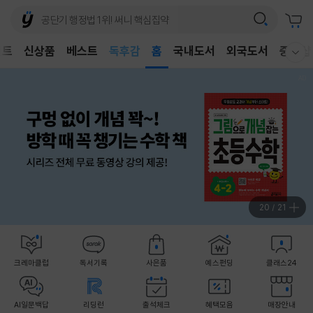
어린이
독후감
벤트
신상품
베스트
홈
국내도서
외국도서
중고샵
웰컴메뉴 모두보기
어린이
21
/
21
크레마클럽
독서기록
사은품
예스펀딩
클래스24
AI일문백답
리딩런
출석체크
혜택모음
매장안내