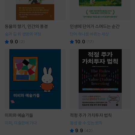
동물의 향기, 인간의 풍경
인생에 단어가 스며드는 순간
숲과 길 위 생명의 여정
단어 하나로 바뀌는 세상
9.0
10.0
(
2
)
(
17
)
미피와 예술가들
적정 주가 가치투자 법칙
미피, 미술관에 가다
평생 쓸 수 있는 원칙
9.9
(
42
)