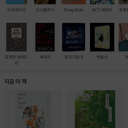
오뒷세이아
코스톨라니
Stray Kids
NCT WISH
광복
포켓몬 생태도
세네카
공각기동대
박효신
감
지금 이 책