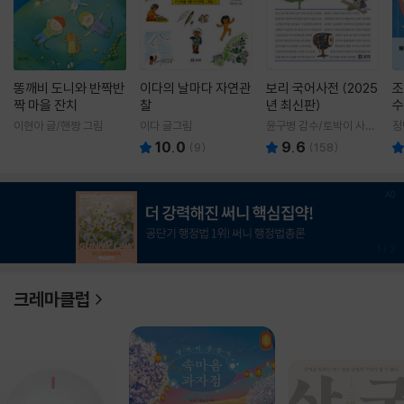
똥깨비 도니와 반짝반
이다의 날마다 자연관
보리 국어사전 (2025
조
짝 마을 잔치
찰
년 최신판)
수
이현아 글/핸짱 그림
이다 글그림
윤구병 감수/토박이 사전
정
편찬실 편
10.0
9.6
(
9
)
(
158
)
1
/
3
크레마클럽