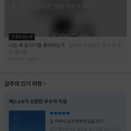
즐겁지 않다면, 달릴 이유가 없다
한 줄로 읽는 책
나는 왜 달리기를 좋아하는가
달리면서 깨달은 일상 속 숨
은 즐거움
방구석 저
방구석
금주의 인기 리뷰
예스24가 선정한 우수작 리뷰
리뷰 총점
길 위에서 삶과 행복의 답을 찾다
삶과 행복에 대한 질문을 품고 떠난 산티아고 1