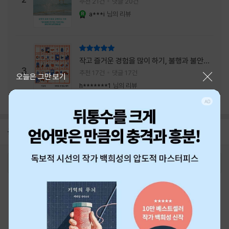
추천 21건
댓글 20건
a***i
님의 리뷰
YES마니아 : 로얄
리뷰 총점
작고 즐거운 경험을 많이 하기, 불행과 불안을
3
회피하지 말기, 그리고 좋은 사람을 많이 만나
추천 17건
댓글 17건
닫기
오늘은 그만 보기
기.
h*******1
님의 리뷰
공지
26년 NBCI 수상 안내
2026-08-01
로그인
최근 본 상품
주문/배송
고객센터 1544-3800
티켓 1544-6399
중고샵 1566-4295
eBook 1:1문의/채팅상담
예스이십사(주) 사업자 정보
이용약관
개인정보처리방침
청소년보호정책