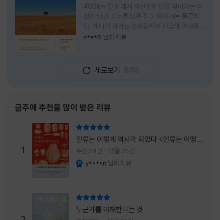
400km 길 위에서 자신만의 답을 찾아가는 여
정이 담긴 ＜너를 담은 길＞ 이야기는 뭉클하
다. 게다가 작가는 순례길에서 지금의 아내를
만나 여행 로맨스의 정석인 '비포 선라이즈'를
n***6
님의 리뷰
현실로 이루었다는 점에서 더없이 로맨틱하다.
책을 읽으며 밑줄 그은 문장들이 많았다. 책 속
에 작가가 소개한 다양한 도서들의 문장들을 만
새로보기
8/10
나는 것 역시 읽기의 또다른 즐거움이었다. 여
느 이들처럼 성실히 학교를 마치고 남들이 부러
워하는 직장에 다니던 작가가 어느날 문득 나는
누구이며어느 순간 행복을 느끼는지 질문하며
금주에 추천을 많이 받은 리뷰
길을 떠나려고 마음 먹는 순간들을 적어내려간
문장들에 마음을 한참 머물렀다.그 부분을 발췌
리뷰 총점
해본다. "내가 온 힘을 다해 부러워하던 사람
인류는 이렇게 역사가 되었다 <인류는 어떻게
들은 '자신이 원하는' 일을 하는 사람들이었다.
1
역사가 되었나>
추천 24건
댓글 25건
소명이라고 하던
y****n
님의 리뷰
YES마니아 : 플래티넘
리뷰 총점
누군가를 이해한다는 것
2