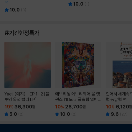
책
10.0
(
1
)
10.0
(
3
)
#기간한정특가
Yaeji (예지) - EP 1+2 [불
에브리씽 에브리웨어 올 앳
걸어서 세계속으
투명 옥색 컬러 LP]
원스 (1Disc, 풀슬립 일반
럽 동유럽 편
판) : 블루레이
19
36,300
10
26,700
10
6,120
%
원
%
원
%
5.0
10.0
9.6
(
2
)
(
2
)
(
27
)