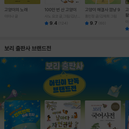
고양이의 노래
100만 번 산 고양이
고양이 해결사 깜냥 9
고
활
이미나 글
사노 요코 글,그림/김난주
홍민정 글/김재희 그림
렇
역
이
9.4
9.7
(
124
)
(
60
)
보리 출판사 브랜드전