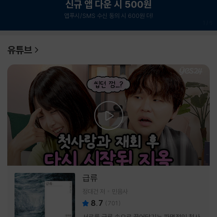
신규 앱 다운 시 500원
앱푸시/SMS 수신 동의 시 600원 더!
1
/
6
유튜브
급류
정대건 저
민음사
8.7
(
701
)