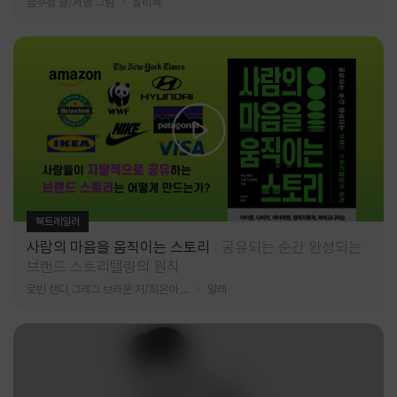
금수정 글/서영 그림
찰리북
북트레일러
사람의 마음을 움직이는 스토리
공유되는 순간 완성되는
브랜드 스토리텔링의 원칙
로빈 랜디,그레그 브라운 저/최은아 역
알레