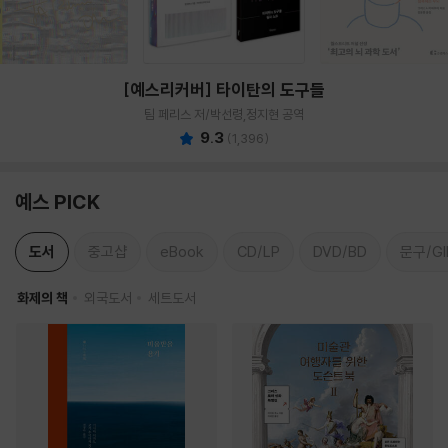
[예스리커버] 타이탄의 도구들
팀 페리스 저/박선령,정지현 공역
9.3
(
1,396
)
예스 PICK
도서
중고샵
eBook
CD/LP
DVD/BD
문구/GI
화제의 책
외국도서
세트도서