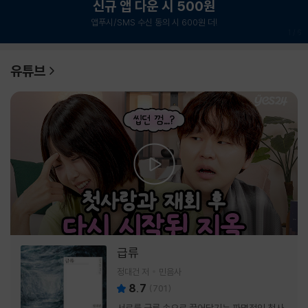
신규 앱 다운 시 500원
앱푸시/SMS 수신 동의 시 600원 더!
1
/
6
유튜브
급류
정대건 저
민음사
8.7
(
701
)