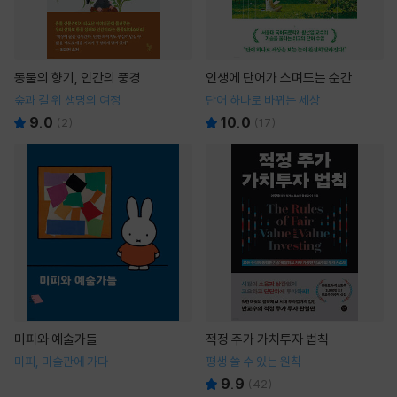
동물의 향기, 인간의 풍경
인생에 단어가 스며드는 순간
숲과 길 위 생명의 여정
단어 하나로 바뀌는 세상
9.0
10.0
(
2
)
(
17
)
미피와 예술가들
적정 주가 가치투자 법칙
미피, 미술관에 가다
평생 쓸 수 있는 원칙
9.9
(
42
)