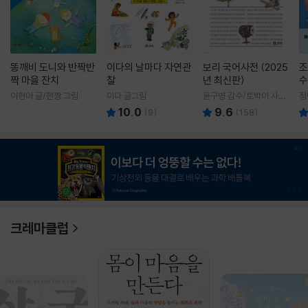
똥깨비 도니와 반짝반
이다의 날마다 자연관
보리 국어사전 (2025
조
짝 마을 잔치
찰
년 최신판)
수
이현아 글/핸짱 그림
이다 글그림
윤구병 감수/토박이 사전
정
편찬실 편
10.0
9.6
(
9
)
(
158
)
1
/
3
크레마클럽