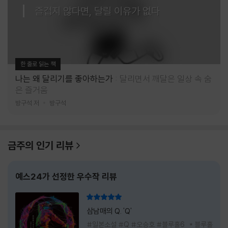
즐겁지 않다면, 달릴 이유가 없다
한 줄로 읽는 책
나는 왜 달리기를 좋아하는가
달리면서 깨달은 일상 속 숨
은 즐거움
방구석 저
방구석
금주의 인기 리뷰
예스24가 선정한 우수작 리뷰
리뷰 총점
삼남매의 Q. 'Q'
#일본소설 #Q #오승호 #블루홀6 * 블루홀