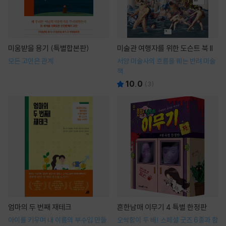
미움받을 용기 (특별합본판)
미술관 여행자를 위한 도슨트 북 II
모든 고민은 관계
서양 미술사의 흐름을 꿰는 반려 미술
책
10.0
(
3
)
엄마의 두 번째 재테크
흔한남매 이무기 4 특별 한정판
아이를 키우며 내 이름의 부수입 만들
오싹함이 두 배! 스페셜 굿즈 6종과 함