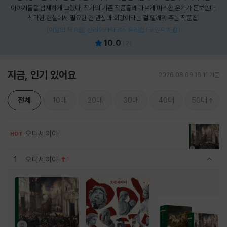
이야기들을 섬세하게 그렸다. 작가의 기존 작품들과 다르게 따스한 온기가 돋보인다.
삭막한 현실에서 필요한 건 관심과 희망이라는 걸 일깨워 주는 작품집.
[이달의 책 8월] 산리오캐릭터즈 유리컵 (포인트 차감)
10.0
(
2
)
지금, 인기 있어요
2026.08.09 16:11 기준
전체
10대
20대
30대
40대
50대
오디세이아
HOT
1
오디세이아
1
관련상품 보이기/감축