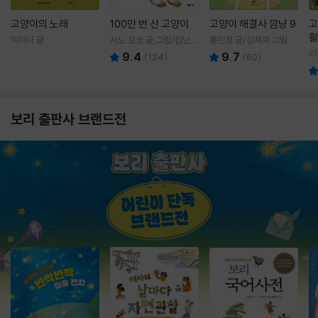
고양이의 노래
100만 번 산 고양이
고양이 해결사 깜냥 9
고
활
이미나 글
사노 요코 글,그림/김난주
홍민정 글/김재희 그림
렇
역
이
9.4
9.7
(
124
)
(
60
)
보리 출판사 브랜드전