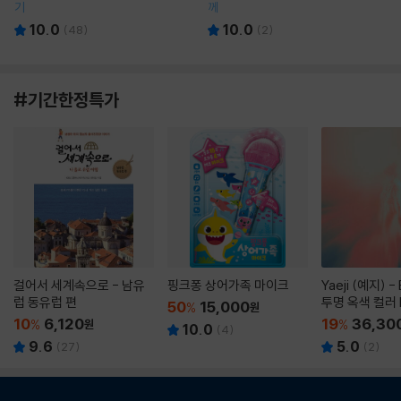
기
께
10.0
10.0
(
48
)
(
2
)
#기간한정특가
걸어서 세계속으로 - 남유
핑크퐁 상어가족 마이크
Yaeji (예지) -
럽 동유럽 편
투명 옥색 컬러 
50
15,000
%
원
10
6,120
19
36,30
%
원
%
10.0
(
4
)
9.6
5.0
(
27
)
(
2
)