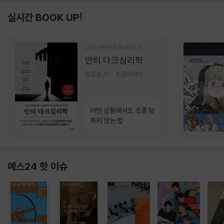
실시간 BOOK UP!
나의 판단력 회복하기
안티 다크심리학
임철웅 저
트로이목마
어떤 상황에서도 조종 당
하지 않는 법
예스24 핫 이슈