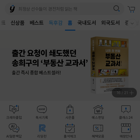
어린이
독후감
벤트
신상품
베스트
홈
국내도서
외국도서
중고샵
어린이
웰컴메뉴 모두보기
16
/
21
크레마클럽
독서기록
사은품
예스펀딩
클래스24
AI일문백답
리딩런
출석체크
혜택모음
매장안내