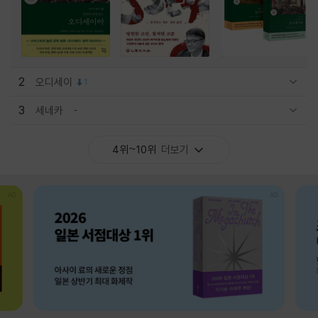
2
오디세이
1
관련상품 보이기/감축
3
세네카
관련상품 보이기/감축
4위~10위
더보기