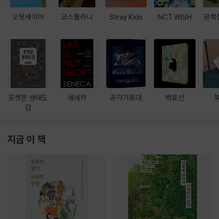
오뒷세이아
코스톨라니
Stray Kids
NCT WISH
광복
포켓몬 생태도
세네카
공각기동대
박효신
감
지금 이 책