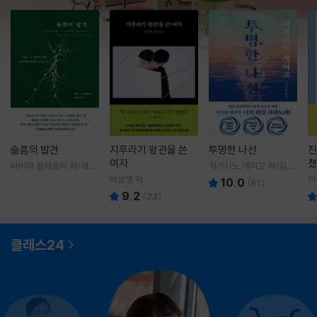
슬픔의 발견
지푸라기 왕관을 쓴
투명한 나선
진
여자
쳤
바버라 블래츨리 저/제효
히가시노 게이고 저/김선
영 역
영 역
박상영 저
이
10.0
(
61
)
9.2
(
23
)
클래스24