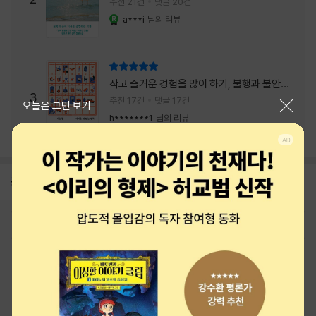
추천 21건
댓글 20건
a***i
님의 리뷰
YES마니아 : 로얄
리뷰 총점
작고 즐거운 경험을 많이 하기, 불행과 불안을
3
회피하지 말기, 그리고 좋은 사람을 많이 만나
추천 17건
댓글 17건
닫기
오늘은 그만 보기
기.
h*******1
님의 리뷰
공지
26년 NBCI 수상 안내
2026-08-01
로그인
최근 본 상품
주문/배송
고객센터 1544-3800
티켓 1544-6399
중고샵 1566-4295
eBook 1:1문의/채팅상담
예스이십사(주) 사업자 정보
이용약관
개인정보처리방침
청소년보호정책