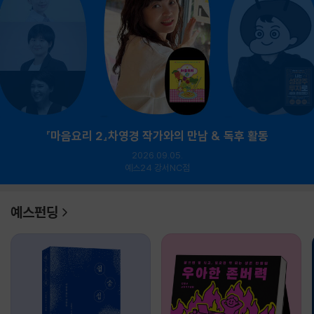
『마음요리 2』차영경 작가와의 만남 & 독후 활동
2026.09.05.
예스24 강서NC점
예스펀딩