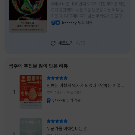
6에서 나온 100번째 책이자 가장 두꺼운 책인
Q가 출간됐다. 처음 책을 받았을 때는 매우 놀
라웠다. 800페이지가 넘는 두께임에도 불구하
고 생각보다 책이 가벼웠다. 여기에 측면을 영
k*****y
님의 리뷰
YES마니아 : 플래티넘
이달의 사락
롱하게 수놓은 색감. 그냥 바라만 보고 있어도
황홀경에 이를 지경이었다. * 그런데 여기에
제목이 Q란다. 처음 제목을 봤을 때 나는 질문
새로보기
4/10
을 의미하는 Question을 떠올렸다. 하지만 이
단어에는 논의, 또는 처리해야 할 문제라는 뜻
도 담겨져 있다. 작가님은 나에게 질문을 던지
려는 걸까, 아니면 같이 논의를 하자는 걸까 고
금주에 추천을 많이 받은 리뷰
개를 갸웃거리며 책을 펴들었다. * 틈만 나면
경적을 울리고 욕을 입에 달고 사는 선배와 일
리뷰 총점
하고 있는 하치. 히토미 클린이라는 청소업체
인류는 이렇게 역사가 되었다 <인류는 어떻게
직원으로 일하는 그녀가 바라는 것은 그저 고요
1
역사가 되었나>
추천 24건
댓글 25건
한
y****n
님의 리뷰
YES마니아 : 플래티넘
리뷰 총점
누군가를 이해한다는 것
2