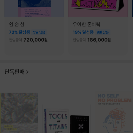
쉼 숨 섬
우아한 존버력
72% 달성중
19% 달성중
9일 남음
8일 남음
720,000
186,000
펀딩금액
원
펀딩금액
원
단독판매