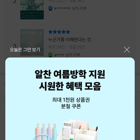
2
추천 22건
댓글 18건
내는 최상의 시너지...
k******i
님의 리뷰
YES마니아 : 플래티넘
리뷰 총점
누군가를 이해한다는 것
3
추천 20건
댓글 20건
닫기
오늘은 그만 보기
a***i
님의 리뷰
YES마니아 : 로얄
공지
8월 신용카드 무이자할부 안내
2026-08-01
로그인
최근 본 상품
주문/배송
고객센터 1544-3800
티켓 1544-6399
중고샵 1566-4295
eBook 1:1문의/채팅상담
예스이십사(주) 사업자 정보