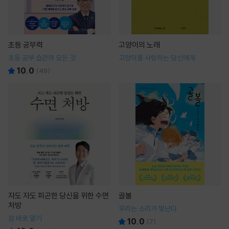
초등 공부력
고양이의 노래
초등 공부 습관의 모든 것
고양이를 사랑하는 당신에게
10.0
(
49
)
자도 자도 피곤한 당신을 위한 수면
골볼
처방
우리는 소리가 빛난다
잠 바로 알기
10.0
(
7
)