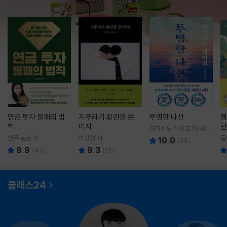
연금 투자 불패의 법
지푸라기 왕관을 쓴
투명한 나선
웹
칙
여자
단
히가시노 게이고 저/김선
영 역
영주 닐슨 저
박상영 저
돌
10.0
(
55
)
9.9
9.3
(
43
)
(
21
)
클래스24