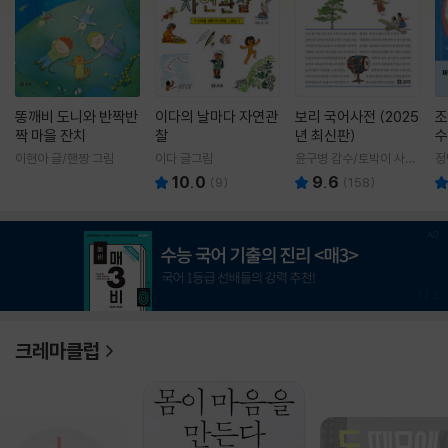
똥깨비 도니와 반짝반
이다의 날마다 자연관
보리 국어사전 (2025
조
짝 마을 잔치
찰
년 최신판)
수
이현아 글/핸짱 그림
이다 글그림
윤구병 감수/토박이 사전
정
편찬실 편
10.0
9.6
(
9
)
(
158
)
1
/
3
크레마클럽