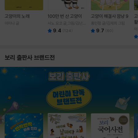
고양이의 노래
100만 번 산 고양이
고양이 해결사 깜냥 9
고
활
이미나 글
사노 요코 글,그림/김난주
홍민정 글/김재희 그림
렇
역
이
9.4
9.7
(
124
)
(
60
)
보리 출판사 브랜드전