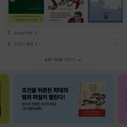
2
stray kids
7
관련상품 보이기/감축
3
긴토키 룩업
2
관련상품 보이기/감축
4위~10위
더보기