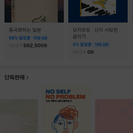
중국화하는 일본
모차르트 : 신이 사랑한
음악가
56% 달성중
12일 남음
0% 달성중
562,500
19일 남음
펀딩금액
원
0
펀딩금액
원
단독판매