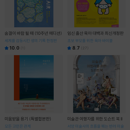
숨결이 바람 될 때 (10주년 에디션)
임신 출산 육아 대백과 최신개정판
세계를 감동시킨 생의 기록 한정판
초보 부모를 위한 육아 바이블
10.0
8.7
(
1
)
(
27
)
미움받을 용기 (특별합본판)
미술관 여행자를 위한 도슨트 북 II
모든 고민은 관계
서양 미술사의 흐름을 꿰는 반려 미술