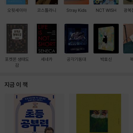
오뒷세이아
코스톨라니
Stray Kids
NCT WISH
광복
포켓몬 생태도
세네카
공각기동대
박효신
감
지금 이 책