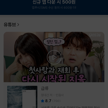
신규 앱 다운 시 500원
앱푸시/SMS 수신 동의 시 600원 더!
1
/
6
유튜브
급류
정대건 저
민음사
8.7
(
700
)
서로를 급류 속으로 끌어당기는 파멸적인 첫사