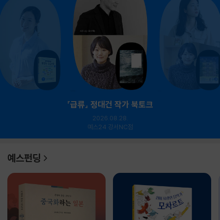
『급류』 정대건 작가 북토크
2026.08.28.
예스24 강서NC점
예스펀딩