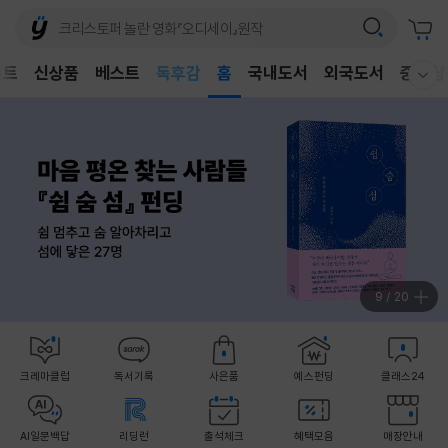
어린이
벤트
신상품
베스트
독후감
홈
국내도서
외국도서
중고샵
웰컴메뉴 모두보기
어린이
10
/
20
크레마클럽
독서기록
사은품
예스펀딩
클래스24
AI일문백답
리딩런
출석체크
혜택모음
매장안내