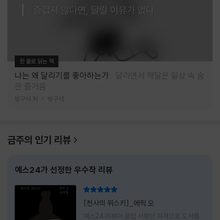
즐겁지 않다면, 달릴 이유가 없다
한 줄로 읽는 책
나는 왜 달리기를 좋아하는가
달리면서 깨달은 일상 속 숨
은 즐거움
방구석 저
방구석
금주의 인기 리뷰
예스24가 선정한 우수작 리뷰
리뷰 총점
[천사의 위스키]_에릭 오
예스24 리뷰어 클럽 서평단 자격으로 도서를