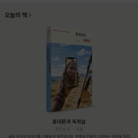
오늘의 책
휴대폰과 독화살
장준호 저
시월
세상 곳곳의 이야기를 기록해 온 장준호 PD. 문명과 전통이 교차하는 현장을 직접