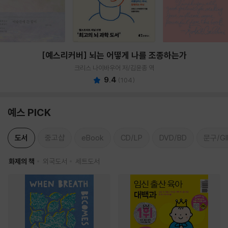
[예스리커버] 뇌는 어떻게 나를 조종하는가
크리스 나이바우어 저/김윤종 역
9.4
(
104
)
예스 PICK
도서
중고샵
eBook
CD/LP
DVD/BD
문구/GI
화제의 책
외국도서
세트도서