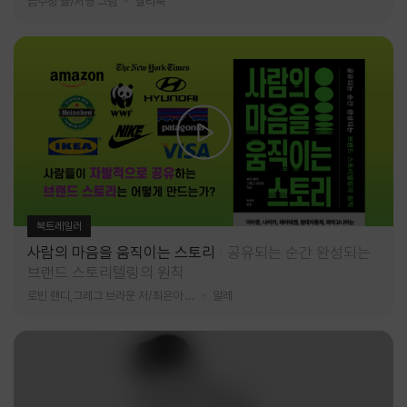
금수정 글/서영 그림
찰리북
북트레일러
사람의 마음을 움직이는 스토리
공유되는 순간 완성되는
브랜드 스토리텔링의 원칙
로빈 랜디,그레그 브라운 저/최은아 역
알레