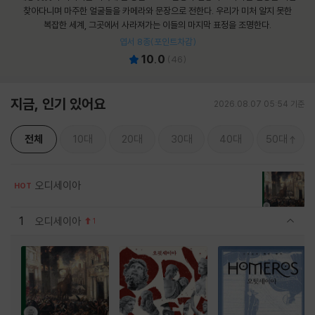
찾아다니며 마주한 얼굴들을 카메라와 문장으로 전한다. 우리가 미처 알지 못한
복잡한 세계, 그곳에서 사라져가는 이들의 마지막 표정을 조명한다.
엽서 8종(포인트차감)
10.0
(
46
)
지금, 인기 있어요
2026.08.07 05:54 기준
전체
10대
20대
30대
40대
50대
오디세이아
HOT
1
오디세이아
1
관련상품 보이기/감축