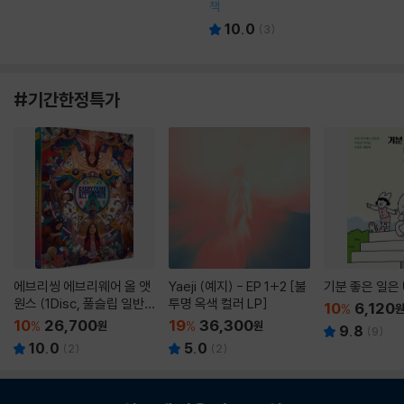
책
10.0
(
3
)
#기간한정특가
에브리씽 에브리웨어 올 앳
Yaeji (예지) - EP 1+2 [불
기분 좋은 일은
원스 (1Disc, 풀슬립 일반
투명 옥색 컬러 LP]
10
6,120
%
판) : 블루레이
10
26,700
19
36,300
%
원
%
원
9.8
(
9
)
10.0
5.0
(
2
)
(
2
)