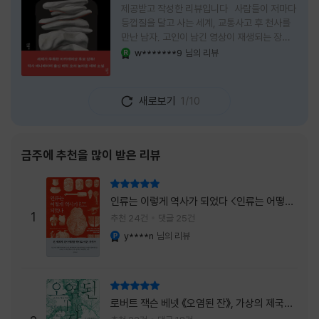
제공받고 작성한 리뷰입니다 사람들이 저마다
등껍질을 달고 사는 세계, 교통사고 후 천사를
만난 남자, 고인이 남긴 영상이 재생되는 장례
식장에서 똥을 싼 개. 이 책에는 몇 줄만 읽어도
w*******9
님의 리뷰
YES마니아 : 로얄
그다음 장면이 궁금해지는 이야기들이 가득하
다. 한 편만 읽고 덮으려 했는데, 다음 이야기로
넘어가 있었다. 소설을 읽으면서 잘 만든 단편
새로보기
1/10
애니메이션 여러 편을 차례로 보는 기분이 들었
다. (이건 저자가 픽사 애니메이터라는 소개 글
을 봐서 더 그렇게 생각했을 수도 있다.) 장면은
선명하게 그려졌고, 한 편이 끝날 때마다 질문
금주에 추천을 많이 받은 리뷰
이 뒤따라왔다. 감출 수 없는 세계는 더 다정할
까 「등껍질」의 세계에서 사람들은 저마다 다른
리뷰 총점
등껍질을 달고 살아간다. 몸의 일부이면서 한
인류는 이렇게 역사가 되었다 <인류는 어떻게
사람을 표현하는 수단
1
역사가 되었나>
추천 24건
댓글 25건
y****n
님의 리뷰
YES마니아 : 플래티넘
리뷰 총점
로버트 잭슨 베넷 《오염된 잔》, 가상의 제국이
주는 실감과 미스터리 사건의 치밀함이 이루어