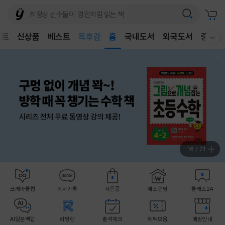
어린이
벤트
신상품
베스트
독후감
홈
국내도서
외국도서
중고샵
웰컴메뉴 모두보기
어린이
17
/
21
크레마클럽
독서기록
사은품
예스펀딩
클래스24
AI일문백답
리딩런
출석체크
혜택모음
매장안내