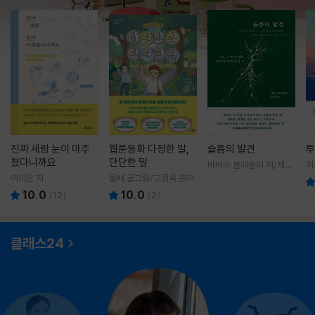
진짜 새랑 눈이 마주
웹툰동화 다정한 말,
슬픔의 발견
투
쳤다니까요
단단한 말
바버라 블래츨리 저/제효
히
영 역
영
이이은 저
돌배 글그림/고정욱 원저
10.0
10.0
(
12
)
(
2
)
클래스24