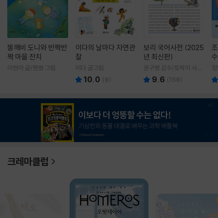
똥깨비 도니와 반짝반
이다의 날마다 자연관
보리 국어사전 (2025
조
짝 마을 잔치
찰
년 최신판)
수
이현아 글/핸짱 그림
이다 글그림
윤구병 감수/토박이 사전
정
편찬실 편
10.0
9.6
(
9
)
(
158
)
1
/
3
크레마클럽