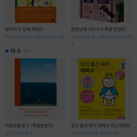
엄마의 두 번째 재테크
흔한남매 이무기 4 특별 한정판
아이를 키우며 내 이름의 부수입 만들
오싹함이 두 배! 스페셜 굿즈 6종과 함
기
께
10.0
(
47
)
미움받을 용기 (특별합본판)
임신 출산 육아 대백과 최신개정판
모든 고민은 관계
초보 부모를 위한 육아 바이블