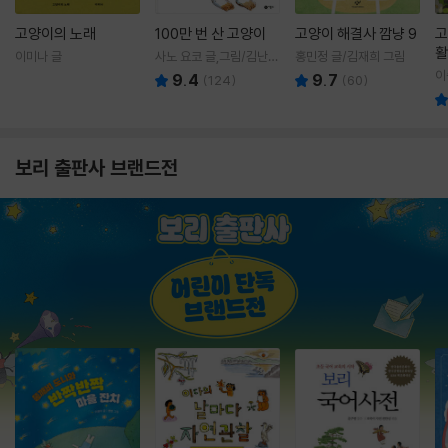
고양이의 노래
100만 번 산 고양이
고양이 해결사 깜냥 9
고
활
이미나 글
사노 요코 글,그림/김난주
홍민정 글/김재희 그림
렇
역
이
9.4
9.7
(
124
)
(
60
)
보리 출판사 브랜드전