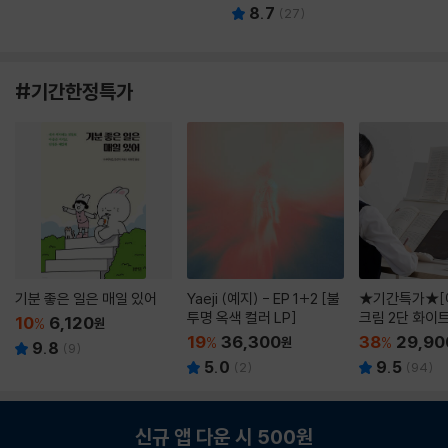
8.7
(
27
)
#기간한정특가
기분 좋은 일은 매일 있어
Yaeji (예지) - EP 1+2 [불
★기간특가★[
투명 옥색 컬러 LP]
크림 2단 화이
10
6,120
%
원
19
36,300
38
29,90
%
원
%
9.8
(
9
)
5.0
9.5
(
2
)
(
94
)
신규 앱 다운 시 500원