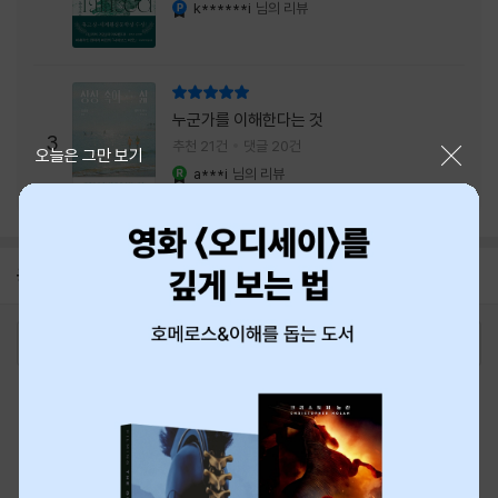
내는 최상의 시너지...
k******i
님의 리뷰
YES마니아 : 플래티넘
리뷰 총점
누군가를 이해한다는 것
3
추천 21건
댓글 20건
닫기
오늘은 그만 보기
a***i
님의 리뷰
YES마니아 : 로얄
공지
8월 신용카드 무이자할부 안내
2026-08-01
로그인
최근 본 상품
주문/배송
고객센터 1544-3800
티켓 1544-6399
중고샵 1566-4295
eBook 1:1문의/채팅상담
예스이십사(주) 사업자 정보
이용약관
개인정보처리방침
청소년보호정책