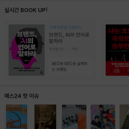
실시간 BOOK UP!
구매 장면을 선점하라
브랜드, AI의 언어로
말하라
박세용 저/정진호 그림
책만
AEO와 GEO로 설계하
는 브랜딩
예스24 핫 이슈