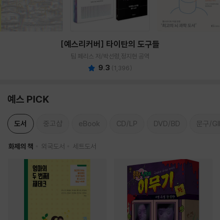
[예스리커버] 타이탄의 도구들
팀 페리스 저/박선령,정지현 공역
9.3
(
1,396
)
예스 PICK
도서
중고샵
eBook
CD/LP
DVD/BD
문구/GI
화제의 책
외국도서
세트도서