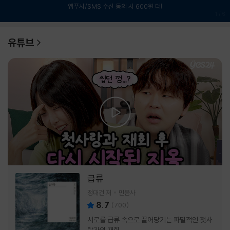
앱푸시/SMS 수신 동의 시 600원 더!
1
/
6
유튜브
급류
정대건 저
민음사
8.7
(
700
)
서로를 급류 속으로 끌어당기는 파멸적인 첫사