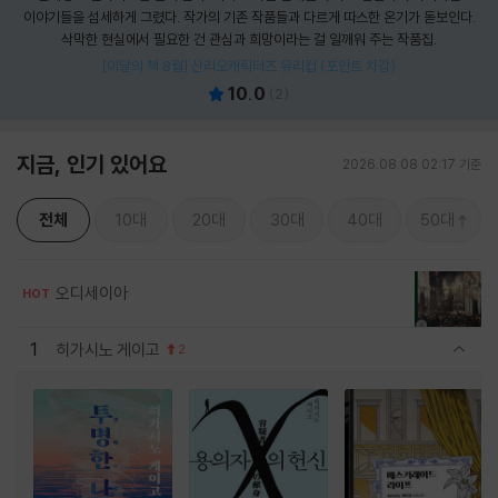
이야기들을 섬세하게 그렸다. 작가의 기존 작품들과 다르게 따스한 온기가 돋보인다.
삭막한 현실에서 필요한 건 관심과 희망이라는 걸 일깨워 주는 작품집.
[이달의 책 8월] 산리오캐릭터즈 유리컵 (포인트 차감)
10.0
(
2
)
지금, 인기 있어요
2026.08.08 02:17 기준
전체
10대
20대
30대
40대
50대
오디세이아
HOT
1
히가시노 게이고
2
관련상품 보이기/감축