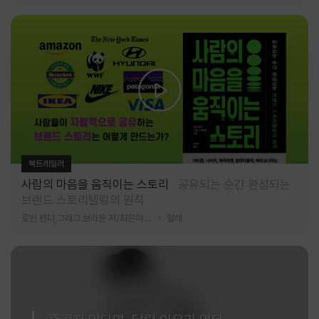
북트레일러
사람의 마음을 움직이는 스토리
공유되는 순간 완성되는
브랜드 스토리텔링의 원칙
로빈 랜디,그레그 브라운 저/최은아 역
알레