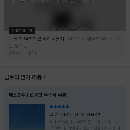
즐겁지 않다면, 달릴 이유가 없다
한 줄로 읽는 책
나는 왜 달리기를 좋아하는가
달리면서 깨달은 일상 속 숨
은 즐거움
방구석 저
방구석
금주의 인기 리뷰
예스24가 선정한 우수작 리뷰
리뷰 총점
길 위에서 삶과 행복의 답을 찾다
삶과 행복에 대한 질문을 품고 떠난 산티아고 1
400km 길 위에서 자신만의 답을 찾아가는 여