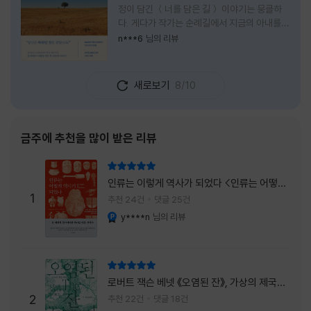
정이 담긴 ＜너를 담은 길＞ 이야기는 뭉클하
다. 게다가 작가는 순례길에서 지금의 아내를
만나 여행 로맨스의 정석인 '비포 선라이즈'를
n***6
님의 리뷰
현실로 이루었다는 점에서 더없이 로맨틱하다.
책을 읽으며 밑줄 그은 문장들이 많았다. 책 속
에 작가가 소개한 다양한 도서들의 문장들을 만
새로보기
8/10
나는 것 역시 읽기의 또다른 즐거움이었다. 여
느 이들처럼 성실히 학교를 마치고 남들이 부러
워하는 직장에 다니던 작가가 어느날 문득 나는
누구이며어느 순간 행복을 느끼는지 질문하며
금주에 추천을 많이 받은 리뷰
길을 떠나려고 마음 먹는 순간들을 적어내려간
문장들에 마음을 한참 머물렀다.그 부분을 발췌
리뷰 총점
해본다. "내가 온 힘을 다해 부러워하던 사람
인류는 이렇게 역사가 되었다 <인류는 어떻게
들은 '자신이 원하는' 일을 하는 사람들이었다.
1
역사가 되었나>
추천 24건
댓글 25건
소명이라고 하던
y****n
님의 리뷰
YES마니아 : 플래티넘
리뷰 총점
로버트 잭슨 베넷 《오염된 잔》, 가상의 제국이
주는 실감과 미스터리 사건의 치밀함이 이루어
2
추천 22건
댓글 18건