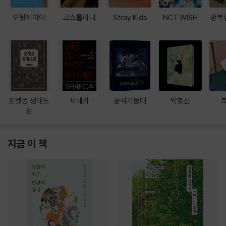
오뒷세이아
코스톨라니
Stray Kids
NCT WISH
광복
포켓몬 생태도
세네카
공각기동대
박효신
감
지금 이 책