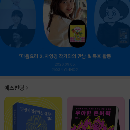
『마음요리 2』차영경 작가와의 만남 & 독후 활동
2026.09.05.
예스24 강서NC점
예스펀딩