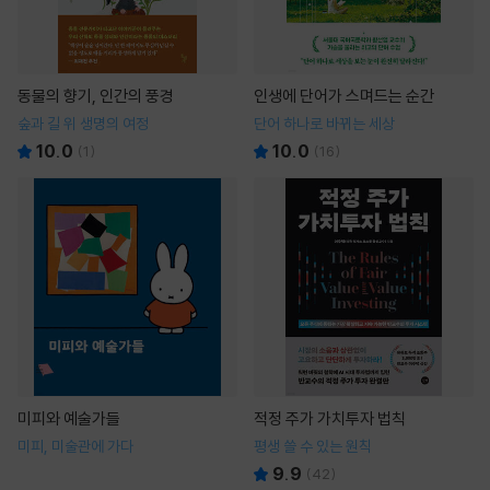
동물의 향기, 인간의 풍경
인생에 단어가 스며드는 순간
숲과 길 위 생명의 여정
단어 하나로 바뀌는 세상
10.0
10.0
(
1
)
(
16
)
미피와 예술가들
적정 주가 가치투자 법칙
미피, 미술관에 가다
평생 쓸 수 있는 원칙
9.9
(
42
)