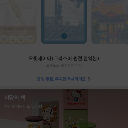
오뒷세이아(그리스어 원전 완역본)
호메로스 저/천병희 역 저
첫 달 무료, 무제한 독서라이프
이달의 책
산리오캐릭터즈 유리컵