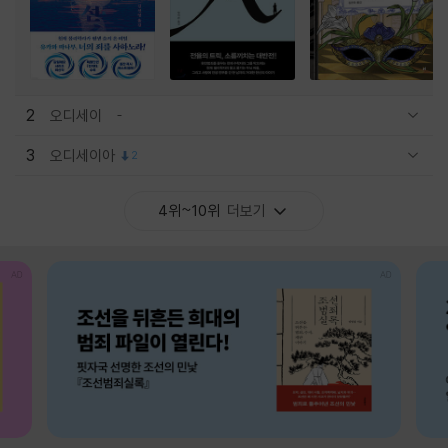
2
오디세이
관련상품 보이기/감축
3
오디세이아
2
관련상품 보이기/감축
4위~10위
더보기