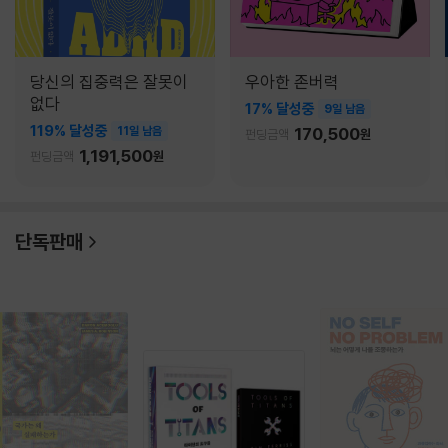
당신의 집중력은 잘못이
우아한 존버력
없다
17% 달성중
9일 남음
119% 달성중
11일 남음
170,500
펀딩금액
원
1,191,500
펀딩금액
원
단독판매