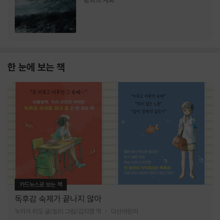
랑과의 재회
한 눈에 보는 책
카드뉴스로 보는 책
독후감 숙제가 끝나지 않아
누카가 미오 글/토티 그림/김지영 역
다산어린이