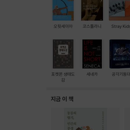
오뒷세이아
코스톨라니
Stray Kid
포켓몬 생태도
세네카
공각기동
감
지금 이 책