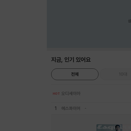
섬
지금, 인기 있어요
전체
10대
오디세이아
HOT
1
에스콰이어