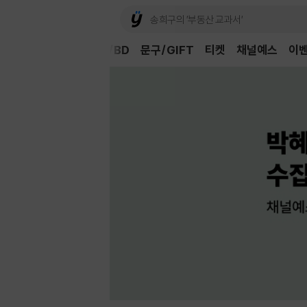
Book
CD/LP
DVD/BD
문구/GIFT
티켓
채널예스
이