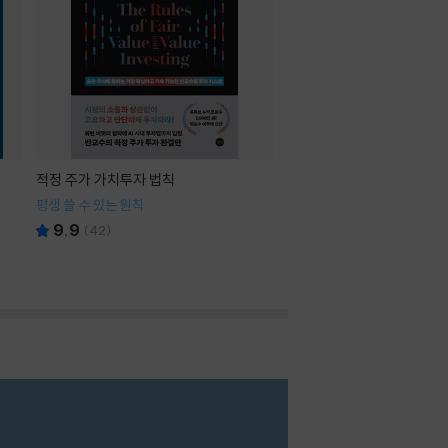
적정 주가 가치투자 법칙
평생 쓸 수 있는 원칙
9.9
(
42
)