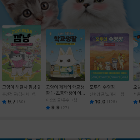
고양이 해결사 깜냥 9
고양이 제제의 학교생
모두의 수영장
오
활 1 : 초등학생이 이
홍민정 글/김재희 그림
신현경 글/노예지 그림
서율
렇게 힘들 줄이야
이승민 글/온수 그림
9.7
10.0
(
60
)
(
126
)
9.9
(
27
)