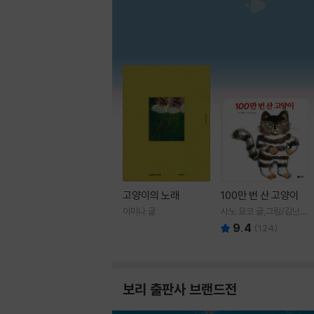
고양이의 노래
100만 번 산 고양이
이미나 글
사노 요코 글,그림/김난주
역
9.4
(
124
)
보리 출판사 브랜드전