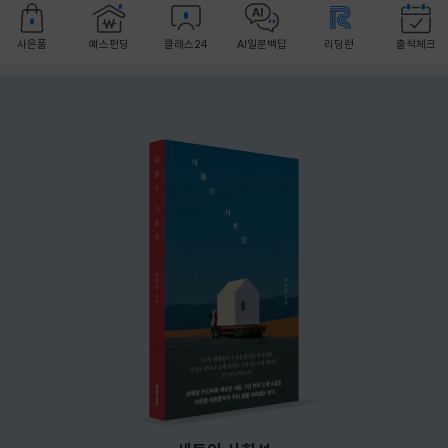
사은품
예스펀딩
클래스24
AI일문백답
리딩런
출석체크