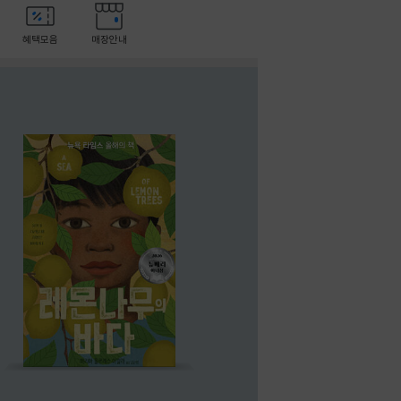
혜택모음
매장안내