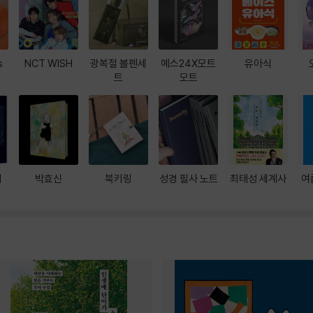
s
NCT WISH
광복절 볼펜세
예스24X모트
유아식
트
모트
대
박효신
북키링
성경 필사 노트
최태성 세계사
여