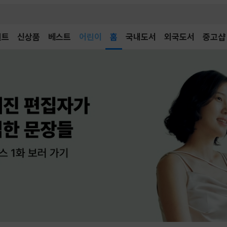
어린이
벤트
신상품
베스트
독후감
홈
국내도서
외국도서
중고샵
어린이