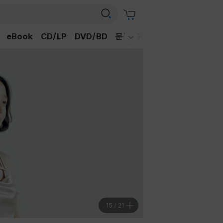
eBook
CD/LP
DVD/BD
문구/GIFT
티켓
채널예스
웰컴메뉴 모두보기
16
/
21