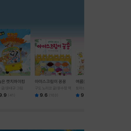
더보기
늘은 캣치하이킹
아이스크림이 꽁꽁
여름을 부탁해
 글/윤태규 그림
구도 노리코 글/윤수정 역
토마쓰리 글그림
9.9
9.6
9.8
(
41
)
(
103
)
(
24
)