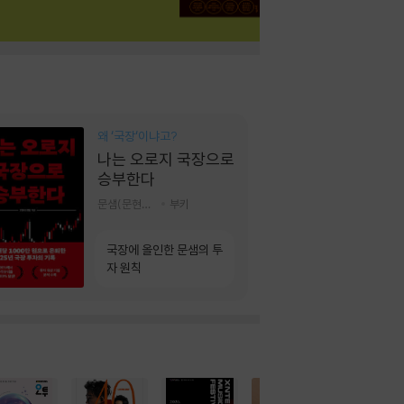
왜 ‘국장‘이냐고?
나는 오로지 국장으로
승부한다
문샘(문현철) 저
부키
국장에 올인한 문샘의 투
자 원칙