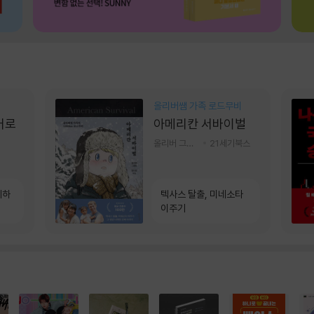
올리버쌤 가족 로드무비
어로
아메리칸 서바이벌
올리버 그랜트,정다운 저
21세기북스
계하
텍사스 탈출, 미네소타
이주기