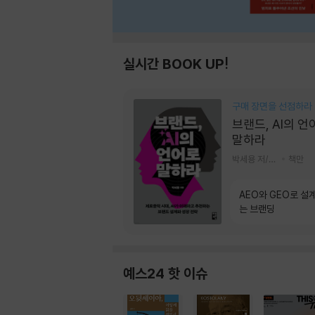
실시간 BOOK UP!
구매 장면을 선점하라
브랜드, AI의 언
말하라
박세용 저/정진호 그림
책만
AEO와 GEO로 설
는 브랜딩
예스24 핫 이슈