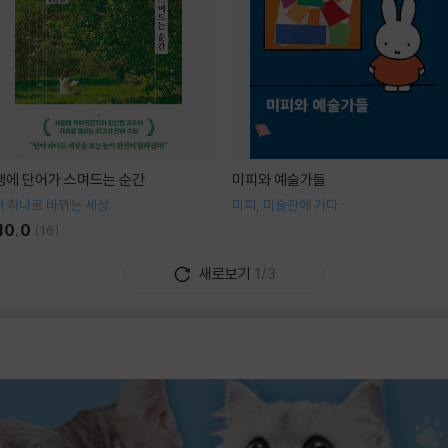
생에 단어가 스며드는 순간
미피와 예술가들
 하나로 바뀌는 세상
미피, 미술관에 가다
10.0
(
16
)
새로보기
1/3