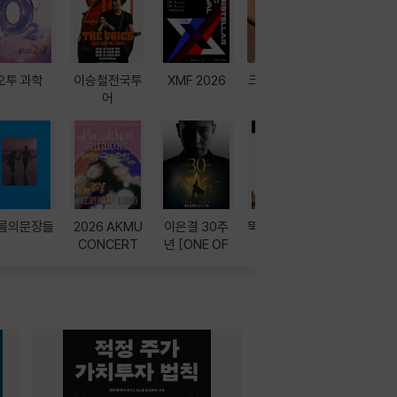
오투 과학
이승철전국투
XMF 2026
크레마 이북 리
방학에는 
어
더기
포터
름의문장들
2026 AKMU
이은결 30주
뚝딱! AI 3대장
이달의 인
CONCERT
년 [ONE OF
과
ONE]