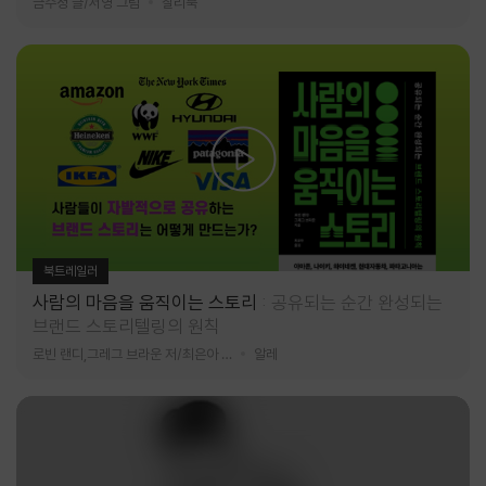
금수정 글/서영 그림
찰리북
북트레일러
사람의 마음을 움직이는 스토리
공유되는 순간 완성되는
브랜드 스토리텔링의 원칙
로빈 랜디,그레그 브라운 저/최은아 역
알레