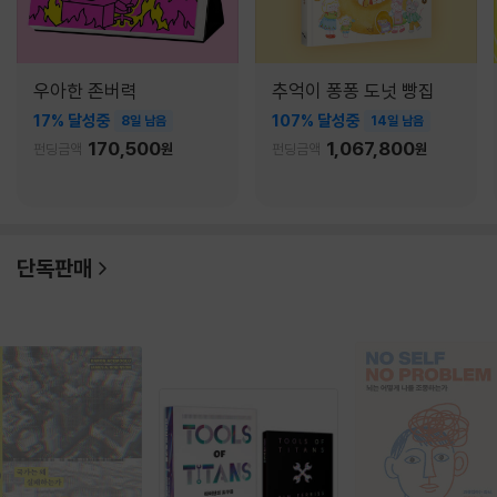
우아한 존버력
추억이 퐁퐁 도넛 빵집
17% 달성중
107% 달성중
8일 남음
14일 남음
170,500
1,067,800
펀딩금액
원
펀딩금액
원
단독판매