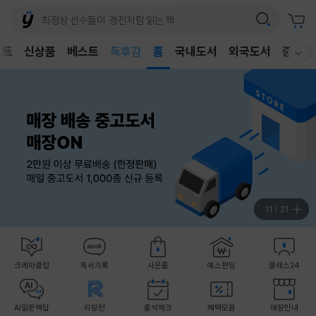
어린이
벤트
신상품
베스트
독후감
홈
국내도서
외국도서
중고샵
웰컴메뉴 모두보기
어린이
12
/
21
크레마클럽
독서기록
사은품
예스펀딩
클래스24
AI일문백답
리딩런
출석체크
혜택모음
매장안내