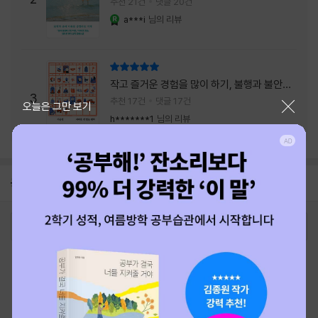
추천 21건
댓글 20건
a***i
님의 리뷰
YES마니아 : 로얄
리뷰 총점
작고 즐거운 경험을 많이 하기, 불행과 불안을
3
회피하지 말기, 그리고 좋은 사람을 많이 만나
추천 17건
댓글 17건
닫기
오늘은 그만 보기
기.
h*******1
님의 리뷰
공지
26년 NBCI 수상 안내
2026-08-01
로그인
최근 본 상품
주문/배송
고객센터 1544-3800
티켓 1544-6399
중고샵 1566-4295
eBook 1:1문의/채팅상담
예스이십사(주) 사업자 정보
이용약관
개인정보처리방침
청소년보호정책