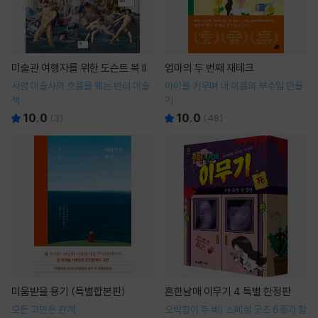
미술관 여행자를 위한 도슨트 북 II
엄마의 두 번째 재테크
서양 미술사의 흐름을 꿰는 반려 미술
아이를 키우며 내 이름의 부수입 만들
책
기
10.0
10.0
(
3
)
(
48
)
미움받을 용기 (특별합본판)
흔한남매 이무기 4 특별 한정판
모든 고민은 관계
오싹함이 두 배! 스페셜 굿즈 6종과 함