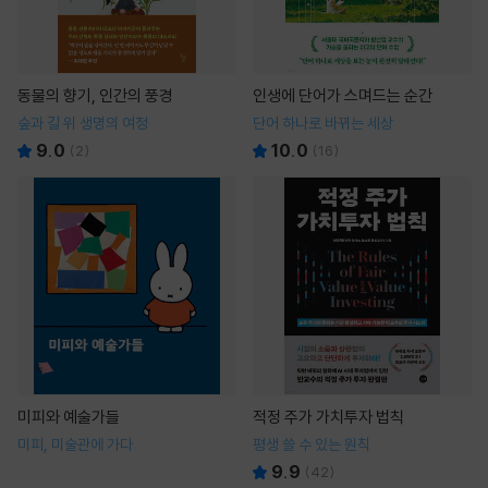
동물의 향기, 인간의 풍경
인생에 단어가 스며드는 순간
숲과 길 위 생명의 여정
단어 하나로 바뀌는 세상
9.0
10.0
(
2
)
(
16
)
미피와 예술가들
적정 주가 가치투자 법칙
미피, 미술관에 가다
평생 쓸 수 있는 원칙
9.9
(
42
)