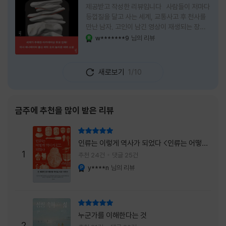
제공받고 작성한 리뷰입니다 사람들이 저마다
등껍질을 달고 사는 세계, 교통사고 후 천사를
만난 남자, 고인이 남긴 영상이 재생되는 장례
식장에서 똥을 싼 개. 이 책에는 몇 줄만 읽어도
w*******9
님의 리뷰
YES마니아 : 로얄
그다음 장면이 궁금해지는 이야기들이 가득하
다. 한 편만 읽고 덮으려 했는데, 다음 이야기로
넘어가 있었다. 소설을 읽으면서 잘 만든 단편
새로보기
1/10
애니메이션 여러 편을 차례로 보는 기분이 들었
다. (이건 저자가 픽사 애니메이터라는 소개 글
을 봐서 더 그렇게 생각했을 수도 있다.) 장면은
선명하게 그려졌고, 한 편이 끝날 때마다 질문
금주에 추천을 많이 받은 리뷰
이 뒤따라왔다. 감출 수 없는 세계는 더 다정할
까 「등껍질」의 세계에서 사람들은 저마다 다른
리뷰 총점
등껍질을 달고 살아간다. 몸의 일부이면서 한
인류는 이렇게 역사가 되었다 <인류는 어떻게
사람을 표현하는 수단
1
역사가 되었나>
추천 24건
댓글 25건
y****n
님의 리뷰
YES마니아 : 플래티넘
리뷰 총점
누군가를 이해한다는 것
2