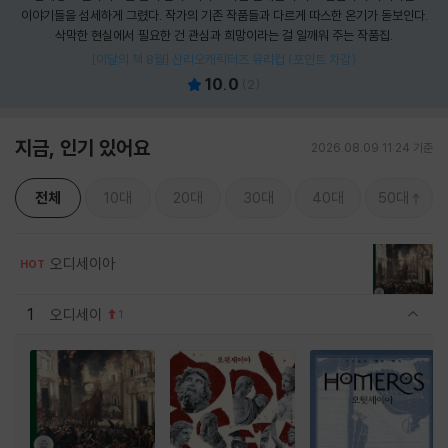
이야기들을 섬세하게 그렸다. 작가의 기존 작품들과 다르게 따스한 온기가 돋보인다.
삭막한 현실에서 필요한 건 관심과 희망이라는 걸 일깨워 주는 작품집.
[이달의 책 8월] 산리오캐릭터즈 유리컵 (포인트 차감)
10.0
(
2
)
지금, 인기 있어요
2026.08.09 11:24 기준
전체
10대
20대
30대
40대
50대
오디세이아
HOT
1
오디세이
1
관련상품 보이기/감축