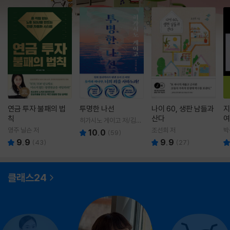
연금 투자 불패의 법
투명한 나선
나이 60, 생판 남들과
지
칙
산다
여
히가시노 게이고 저/김선
영 역
영주 닐슨 저
조선희 저
박
10.0
(
59
)
9.9
9.9
(
43
)
(
27
)
클래스24