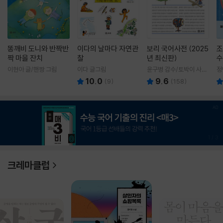
똥깨비 도니와 반짝반
이다의 날마다 자연관
보리 국어사전 (2025
조
짝 마을 잔치
찰
년 최신판)
수
이현아 글/핸짱 그림
이다 글그림
윤구병 감수/토박이 사전
정
편찬실 편
10.0
9.6
(
9
)
(
158
)
1
/
3
크레마클럽