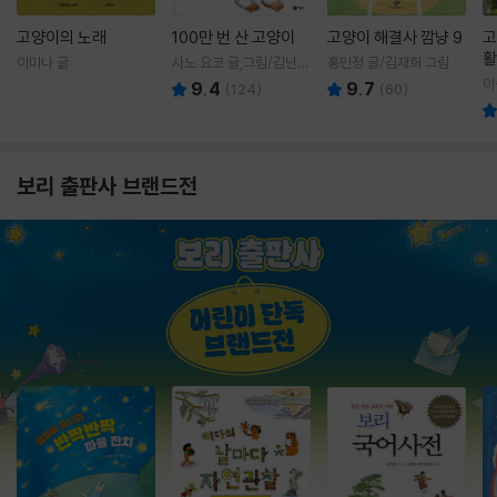
고양이의 노래
100만 번 산 고양이
고양이 해결사 깜냥 9
고
활
이미나 글
사노 요코 글,그림/김난주
홍민정 글/김재희 그림
렇
역
이
9.4
9.7
(
124
)
(
60
)
보리 출판사 브랜드전