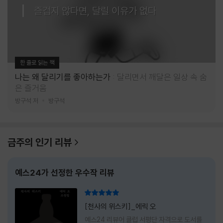
즐겁지 않다면, 달릴 이유가 없다
한 줄로 읽는 책
나는 왜 달리기를 좋아하는가
달리면서 깨달은 일상 속 숨
은 즐거움
방구석 저
방구석
금주의 인기 리뷰
예스24가 선정한 우수작 리뷰
리뷰 총점
[천사의 위스키]_에릭 오
예스24 리뷰어 클럽 서평단 자격으로 도서를