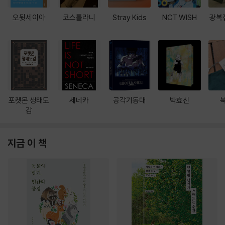
오뒷세이아
코스톨라니
Stray Kids
NCT WISH
광복
포켓몬 생태도
세네카
공각기동대
박효신
감
지금 이 책