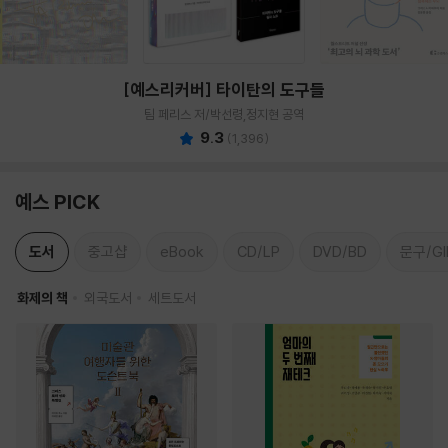
[예스리커버] 타이탄의 도구들
팀 페리스 저/박선령,정지현 공역
9.3
(
1,396
)
예스 PICK
도서
중고샵
eBook
CD/LP
DVD/BD
문구/GI
화제의 책
외국도서
세트도서