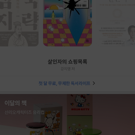
살인자의 쇼핑목록
강지영 저
첫 달 무료, 무제한 독서라이프
이달의 책
산리오캐릭터즈 유리컵