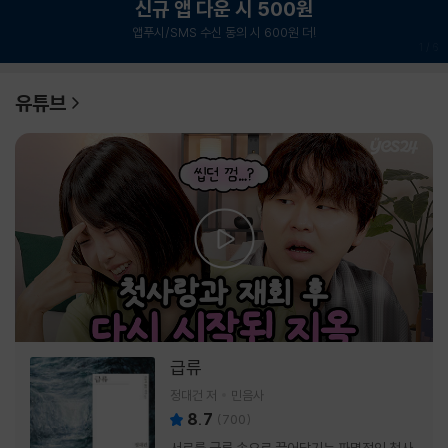
신규 앱 다운 시 500원
앱푸시/SMS 수신 동의 시 600원 더!
1
/
6
유튜브
급류
정대건 저
민음사
8.7
(
700
)