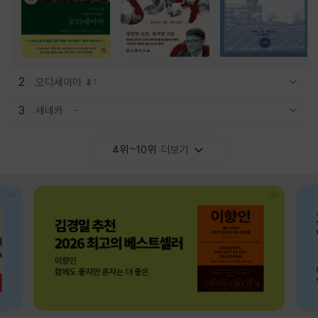
2
오디세이아
1
관련상품 보이기/감축
3
세네카
관련상품 보이기/감축
4위~10위
더보기