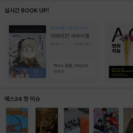
실시간 BOOK UP!
올리버쌤 가족 로드무비
아메리칸 서바이벌
올리버 그랜트,정다운 저
21세기북스
텍사스 탈출, 미네소타
이주기
예스24 핫 이슈