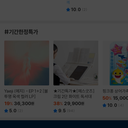
께
10.0
(
2
)
#기간한정특가
Yaeji (예지) - EP 1+2 [불
★기간특가★[예스굿즈]
핑크퐁 상어가
투명 옥색 컬러 LP]
크림 2단 화이트 독서대
50
15,00
%
19
36,300
38
29,900
%
원
%
원
10.0
(
4
)
5.0
9.5
(
2
)
(
94
)