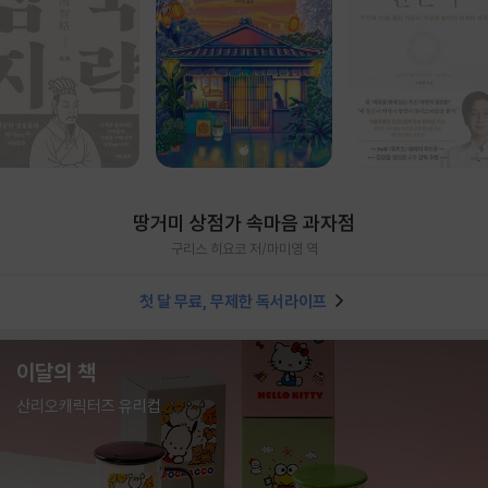
땅거미 상점가 속마음 과자점
구리스 히요코 저/마미영 역
첫 달 무료, 무제한 독서라이프
이달의 책
산리오캐릭터즈 유리컵