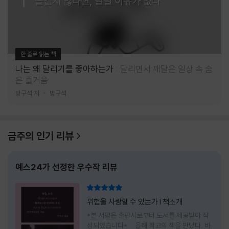
즐겁지 않다면, 달릴 이유가 없다
한 줄로 읽는 책
나는 왜 달리기를 좋아하는가
달리면서 깨달은 일상 속 숨
은 즐거움
방구석 저
방구석
금주의 인기 리뷰
예스24가 선정한 우수작 리뷰
리뷰 총점
위험을 사랑할 수 있는가 l 책소개
*본 서평은 출판사로부터 도서를 제공받아 작
성되었습니다* 올해 최고의 책을 만났다. 바