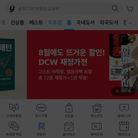
어린이
독후감
벤트
신상품
베스트
홈
국내도서
외국도서
중고샵
웰컴메뉴 모두보기
어린이
10
/
21
크레마클럽
독서기록
사은품
예스펀딩
클래스24
AI일문백답
리딩런
출석체크
혜택모음
매장안내