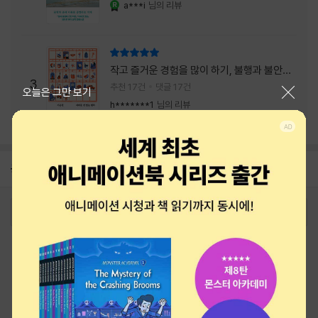
a***i
님의 리뷰
YES마니아 : 로얄
리뷰 총점
작고 즐거운 경험을 많이 하기, 불행과 불안을
3
회피하지 말기, 그리고 좋은 사람을 많이 만나
추천 17건
댓글 17건
닫기
오늘은 그만 보기
기.
h*******1
님의 리뷰
공지
26년 NBCI 수상 안내
2026-08-01
로그인
최근 본 상품
주문/배송
고객센터 1544-3800
티켓 1544-6399
중고샵 1566-4295
eBook 1:1문의/채팅상담
예스이십사(주) 사업자 정보
이용약관
개인정보처리방침
청소년보호정책
PC버전
회사소개
거래처관계자께