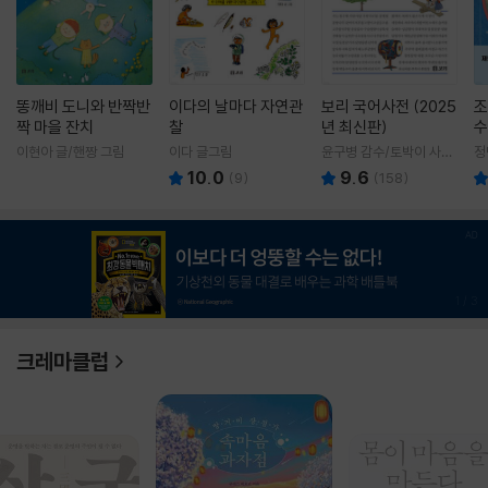
똥깨비 도니와 반짝반
이다의 날마다 자연관
보리 국어사전 (2025
조
짝 마을 잔치
찰
년 최신판)
수
이현아 글/핸짱 그림
이다 글그림
윤구병 감수/토박이 사전
정
편찬실 편
10.0
9.6
(
9
)
(
158
)
1
/
3
크레마클럽