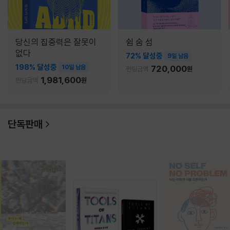
당신의 집중력은 잘못이
쉼 숨 섬
없다
72% 달성중
9일 남음
198% 달성중
10일 남음
720,000
펀딩금액
원
1,981,600
펀딩금액
원
단독판매