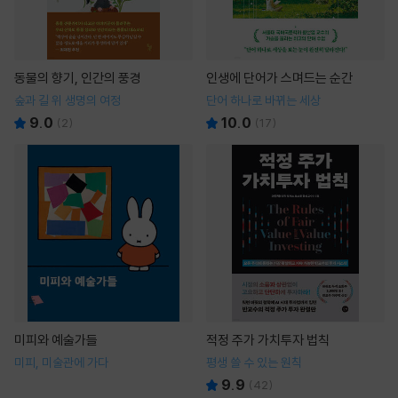
동물의 향기, 인간의 풍경
인생에 단어가 스며드는 순간
숲과 길 위 생명의 여정
단어 하나로 바뀌는 세상
9.0
10.0
(
2
)
(
17
)
미피와 예술가들
적정 주가 가치투자 법칙
미피, 미술관에 가다
평생 쓸 수 있는 원칙
9.9
(
42
)