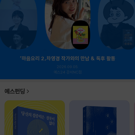
『마음요리 2』차영경 작가와의 만남 & 독후 활동
2026.09.05.
예스24 강서NC점
예스펀딩