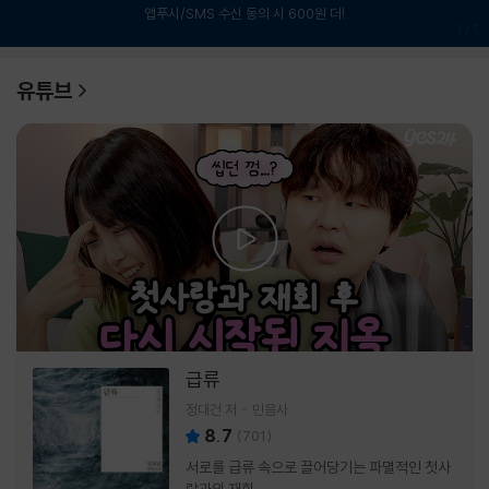
앱푸시/SMS 수신 동의 시 600원 더!
1
/
6
유튜브
급류
정대건 저
민음사
8.7
(
701
)
서로를 급류 속으로 끌어당기는 파멸적인 첫사