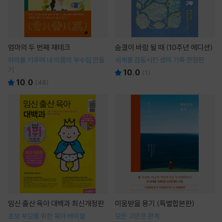
엄마의 두 번째 재테크
숨결이 바람 될 때 (10주년 에디션)
아이를 키우며 내 이름의 부수입 만들
세계를 감동시킨 생의 기록 한정판
기
10.0
(
1
)
10.0
(
48
)
임신 출산 육아 대백과 최신개정판
미움받을 용기 (특별합본판)
초보 부모를 위한 육아 바이블
모든 고민은 관계