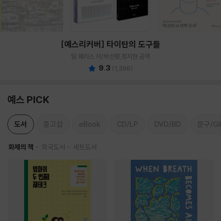
[예스리커버] 타이탄의 도구들
팀 페리스 저/박선령,정지현 공역
9.3
(
1,396
)
예스 PICK
도서
중고샵
eBook
CD/LP
DVD/BD
문구/GI
화제의 책
외국도서
세트도서