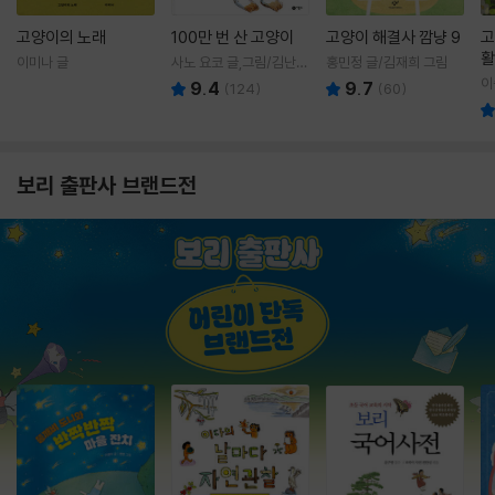
고양이의 노래
100만 번 산 고양이
고양이 해결사 깜냥 9
고
활
이미나 글
사노 요코 글,그림/김난주
홍민정 글/김재희 그림
렇
역
이
9.4
9.7
(
124
)
(
60
)
보리 출판사 브랜드전