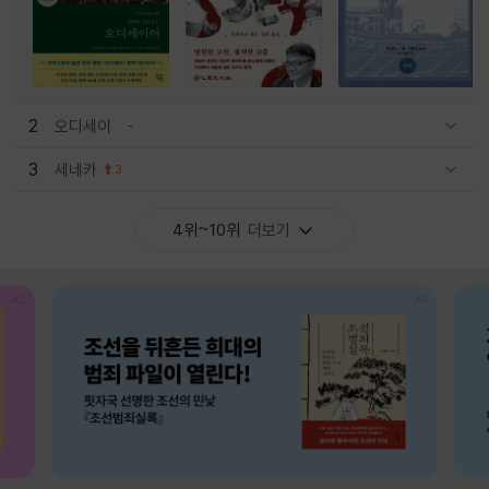
2
오디세이
관련상품 보이기/감축
3
세네카
3
관련상품 보이기/감축
4위~10위
더보기