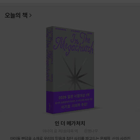
오늘의 책
인 더 메가처치
아사이 료 저/송태욱 역
은행나무
아이돌 팬덤을 소재로 우리의 믿음과 집단 심리를 파고드는 문제작. 신이 사라진