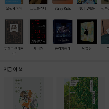
오뒷세이아
코스톨라니
Stray Kids
NCT WISH
광복
포켓몬 생태도
세네카
공각기동대
박효신
감
지금 이 책