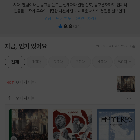
시대, 팬덤이라는 종교를 만드는 설계자와 열혈 신도, 음모론자까지. 입체적
인물들과 작가 특유의 대담한 시선이 만나 새로운 서사의 정점을 선보인다.
양장 누드 제본 노트 (포인트차감)
9.8
(
24
)
지금, 인기 있어요
2026.08.09 17:34 기준
전체
10대
20대
30대
40대
50대
오디세이아
HOT
1
오디세이아
관련상품 보이기/감축