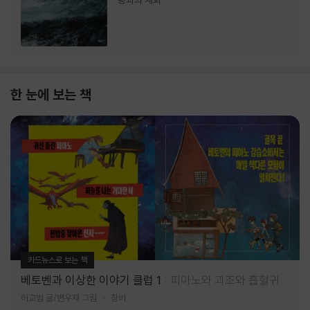
랑과의 재회
한 눈에 보는 책
카드뉴스로 보는 책
베토벤과 이상한 이야기 클럽 1
피아노와 괴조와 흡혈귀
허교범 글/변우재 그림
창비