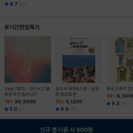
8.7
(
27
)
#기간한정특가
Yaeji (예지) - EP 1+2 [불
걸어서 세계속으로 - 남유
영국 건축의 언
투명 옥색 컬러 LP]
럽 동유럽 편
10
6,300
%
19
36,300
10
6,120
%
원
%
원
9.3
(
16
)
5.0
9.6
(
2
)
(
27
)
신규 앱 다운 시 500원