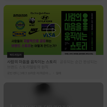
북트레일러
사람의 마음을 움직이는 스토리
공유되는 순간 완성되는
브랜드 스토리텔링의 원칙
로빈 랜디,그레그 브라운 저/최은아 역
알레