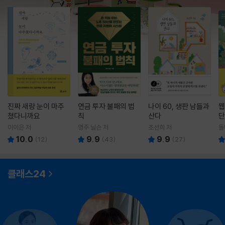
진짜 새랑 눈이 마주
연금 투자 불패의 법
나이 60, 생판 남들과
웹
쳤다니까요
칙
산다
단
이이은 저
영주 닐슨 저
조선희 저
돌
10.0
9.9
9.9
(
12
)
(
43
)
(
27
)
클래스24