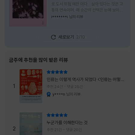
로 도서 위험 예찬 이다. 살아 있다는 것은 고
통의 연속이며, 매 순간의 선택은 눈에 보이지
않는 위험을 감수해야 한다는 것을 의미한다.
i*******i
님의 리뷰
무엇을 할 수 있을까. 무엇을 한다 한들 결국 실
패하게 될 것만 같은 삶 속에서 선뜻 무언가에
도전하고 미지의 세계로 발을 내딛기란 결코 쉬
새로보기
2/10
운 일이 아니다. 그러나 이 책을 읽다 보면 그 마
음이 조금씩 달라진다. 머리로는 아직도 '그것
을 선택해서는 안 된다'고 말하지만, 몸은 이미
내가 진실로 원했던 방향을 향해 움직이고 있을
금주에 추천을 많이 받은 리뷰
지도 모른다. 위험은 두려움의 대상이 아니라,
내가 진짜 원하는 삶으로 향하는 문 앞에 늘 함
리뷰 총점
께 서 있기 때문이다. 이 책은 프랑스의 철학
인류는 이렇게 역사가 되었다 <인류는 어떻게
자이자 정신분석가인 안 뒤푸르망
1
역사가 되었나>
추천 24건
댓글 25건
y****n
님의 리뷰
YES마니아 : 플래티넘
리뷰 총점
누군가를 이해한다는 것
2
추천 21건
댓글 20건