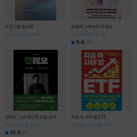
무진기행 필사북
AI에게 고백하지 마세요
손으로 읽고 쓰는 명작
로그아웃 불가 첫사랑
9.8
(
35
)
걍레오 그냥 레오의 오늘 요리
지금 꼭 사야 할 ETF
강레오 셰프 첫 요리책
돈이 몰리는 시장을 사라
10.0
(
8
)