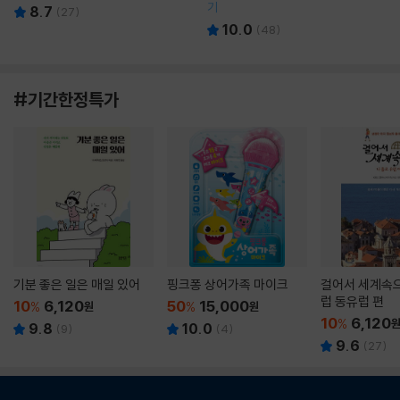
기
8.7
(
27
)
10.0
(
48
)
#기간한정특가
기분 좋은 일은 매일 있어
핑크퐁 상어가족 마이크
걸어서 세계속으
럽 동유럽 편
10
6,120
50
15,000
%
원
%
원
10
6,120
%
9.8
10.0
(
9
)
(
4
)
9.6
(
27
)