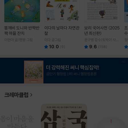
똥깨비 도니와 반짝반
이다의 날마다 자연관
보리 국어사전 (2025
조
짝 마을 잔치
찰
년 최신판)
수
이현아 글/핸짱 그림
이다 글그림
윤구병 감수/토박이 사전
정
편찬실 편
10.0
9.6
(
9
)
(
158
)
1
/
3
크레마클럽