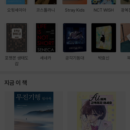
오뒷세이아
코스톨라니
Stray Kids
NCT WISH
광복
포켓몬 생태도
세네카
공각기동대
박효신
감
지금 이 책