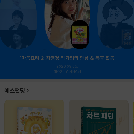
『마음요리 2』차영경 작가와의 만남 & 독후 활동
2026.09.05.
예스24 강서NC점
예스펀딩