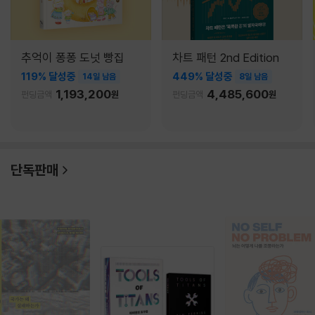
추억이 퐁퐁 도넛 빵집
차트 패턴 2nd Edition
119% 달성중
449% 달성중
14일 남음
8일 남음
1,193,200
4,485,600
펀딩금액
원
펀딩금액
원
단독판매