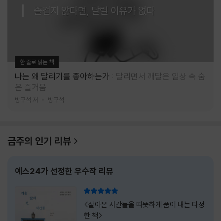
즐겁지 않다면, 달릴 이유가 없다
한 줄로 읽는 책
나는 왜 달리기를 좋아하는가
달리면서 깨달은 일상 속 숨
은 즐거움
방구석 저
방구석
금주의 인기 리뷰
예스24가 선정한 우수작 리뷰
리뷰 총점
<살아온 시간들을 따뜻하게 품어 내는 다정
한 책>