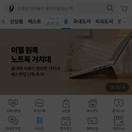
어린이
벤트
신상품
베스트
독후감
홈
국내도서
외국도서
중고샵
웰컴메뉴 모두보기
어린이
14
/
21
크레마클럽
독서기록
사은품
예스펀딩
클래스24
AI일문백답
리딩런
출석체크
혜택모음
매장안내