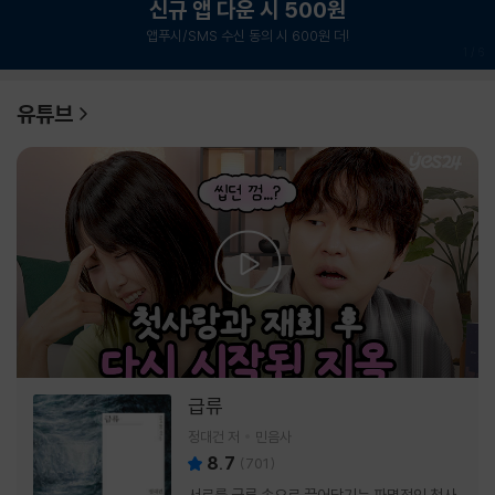
신규 앱 다운 시 500원
앱푸시/SMS 수신 동의 시 600원 더!
1
/
6
유튜브
급류
정대건 저
민음사
8.7
(
701
)