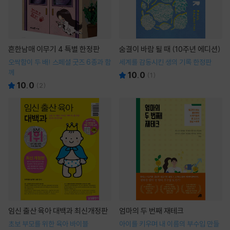
흔한남매 이무기 4 특별 한정판
숨결이 바람 될 때 (10주년 에디션)
오싹함이 두 배! 스페셜 굿즈 6종과 함
세계를 감동시킨 생의 기록 한정판
께
10.0
(
1
)
10.0
(
2
)
임신 출산 육아 대백과 최신개정판
엄마의 두 번째 재테크
초보 부모를 위한 육아 바이블
아이를 키우며 내 이름의 부수입 만들