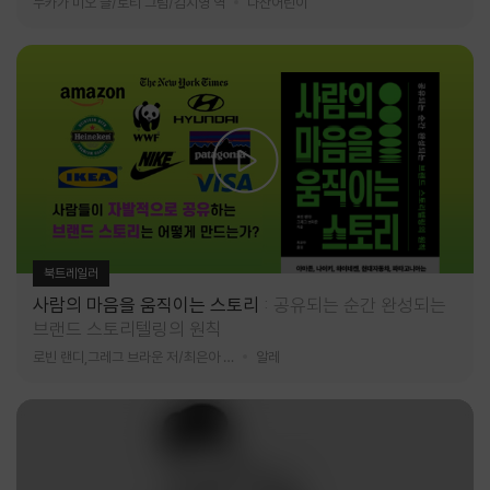
누카가 미오 글/토티 그림/김지영 역
다산어린이
북트레일러
사람의 마음을 움직이는 스토리
공유되는 순간 완성되는
브랜드 스토리텔링의 원칙
로빈 랜디,그레그 브라운 저/최은아 역
알레