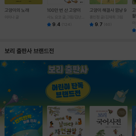
고양이의 노래
100만 번 산 고양이
고양이 해결사 깜냥 9
고
활
이미나 글
사노 요코 글,그림/김난주
홍민정 글/김재희 그림
렇
역
이
9.4
9.7
(
124
)
(
60
)
보리 출판사 브랜드전