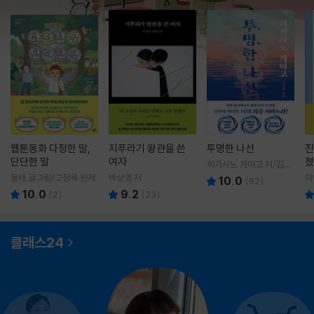
웹툰동화 다정한 말,
지푸라기 왕관을 쓴
투명한 나선
진
단단한 말
여자
쳤
히가시노 게이고 저/김선
영 역
돌배 글그림/고정욱 원저
박상영 저
이
10.0
(
62
)
10.0
9.2
(
2
)
(
23
)
클래스24