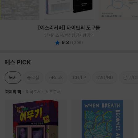
[예스리커버] 타이탄의 도구들
팀 페리스 저/박선령,정지현 공역
9.3
(
1,396
)
예스 PICK
도서
중고샵
eBook
CD/LP
DVD/BD
문구/GI
화제의 책
외국도서
세트도서