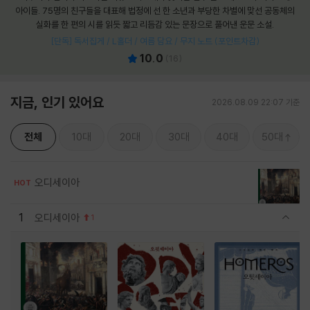
아이들. 75명의 친구들을 대표해 법정에 선 한 소년과 부당한 차별에 맞선 공동체의
실화를 한 편의 시를 읽듯 짧고 리듬감 있는 문장으로 풀어낸 운문 소설.
[단독] 독서집게 / L홀더 / 여름 담요 / 무지 노트 (포인트차감)
10.0
(
16
)
지금, 인기 있어요
2026.08.09 22:07 기준
전체
10대
20대
30대
40대
50대
오디세이아
HOT
1
오디세이아
1
관련상품 보이기/감축