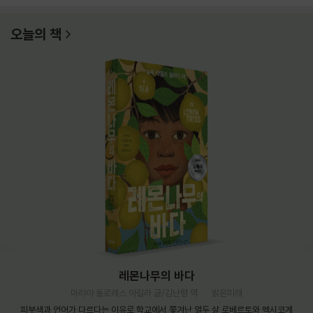
오늘의 책
레몬나무의 바다
마리아 돌로레스 아길라 글/김난령 역
밝은미래
피부색과 언어가 다르다는 이유로 학교에서 쫓겨난 열두 살 로베르토와 멕시코계