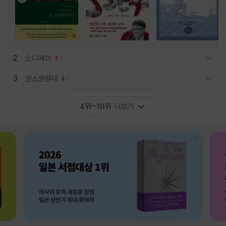
2
오디세이
1
관련상품 보이기/감축
3
원소원정대
2
관련상품 보이기/감축
4위~10위
더보기