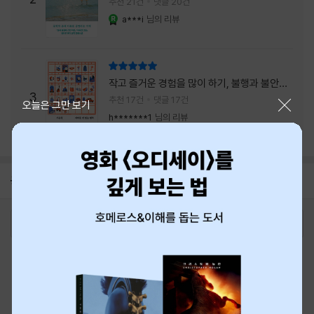
추천 21건
댓글 20건
a***i
님의 리뷰
YES마니아 : 로얄
리뷰 총점
작고 즐거운 경험을 많이 하기, 불행과 불안을
3
회피하지 말기, 그리고 좋은 사람을 많이 만나
추천 17건
댓글 17건
닫기
오늘은 그만 보기
기.
h*******1
님의 리뷰
공지
8월 신용카드 무이자할부 안내
2026-08-01
로그인
최근 본 상품
주문/배송
고객센터 1544-3800
티켓 1544-6399
중고샵 1566-4295
eBook 1:1문의/채팅상담
예스이십사(주) 사업자 정보
이용약관
개인정보처리방침
청소년보호정책