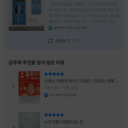
-문학과 사람을 사랑하는 작가 강미희의 첫 번
째 에세이북- 책을 덮고도 한동안 마음 깊은 곳
에 여운이 남았습니다. 누군가의 지나온 시간을
들려주는 에세이이면서도, 이상하리만치 읽는
사람 자신의 삶을 다시 돌아보게 만드는 책이었
d*******3
님의 리뷰
YES마니아 : 로얄
습니다. 그래서 이 책은 단순히 한 사람의 기록
으로 머물지 않고, 각자의 상처와 후회, 다 지나
새로보기
7/10
온 줄 알았던 마음의 결을 가만히 비추는 거울
처럼 다가왔습니다. 무엇보다 좋았던 점은 이
책이 큰 목소리로 삶의 답을 가르치려 하지 않
는다는 것, 대신 지나온 시간 속에서 비로소 알
금주에 추천을 많이 받은 리뷰
아차리게 되는 감정들, 놓아야 지켜지는 것들이
있고 무너지지 않는 것보다 다시 일어서는 일이
리뷰 총점
더 중요하다는 사실을 담담하게 보여줍니다. 그
인류는 이렇게 역사가 되었다 <인류는 어떻게
래서 읽는 내내 위로가 과장되지 않았고, 오히
1
역사가 되었나>
추천 24건
댓글 25건
려 그 절제된 진심 덕분에 더 오래 마음에 남았
y****n
님의 리뷰
YES마니아 : 플래티넘
습니다. 책 곳곳에
리뷰 총점
누군가를 이해한다는 것
2