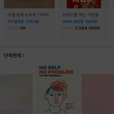
이젤 원목 노트북 거치대
브랜드를 찍는 사람들
0% 달성중
356% 달성중
20일 남음
오늘 마감
0
3,564,000
펀딩금액
원
펀딩금액
원
단독판매