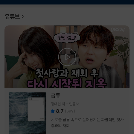
유튜브
급류
정대건 저
민음사
8.7
(
699
)
서로를 급류 속으로 끌어당기는 파멸적인 첫사
랑과의 재회