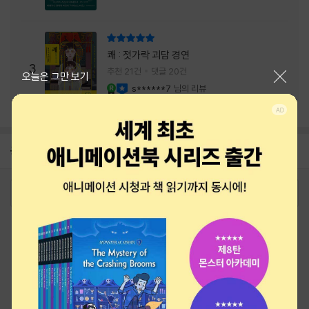
리뷰 총점
쾌 : 젓가락 괴담 경연
3
추천 21건
댓글 20건
닫기
오늘은 그만 보기
s******7
님의 리뷰
YES마니아 : 로얄
이달의 사락
공지
26년 NBCI 수상 안내
2026-08-01
로그인
최근 본 상품
주문/배송
고객센터 1544-3800
티켓 1544-6399
중고샵 1566-4295
eBook 1:1문의/채팅상담
예스이십사(주) 사업자 정보
이용약관
개인정보처리방침
청소년보호정책
PC버전
회사소개
거래처관계자께
도서홍보
광고