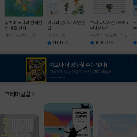
똥깨비 도니와 반짝반
이다의 날마다 자연관
보리 국어사전 (2025
조
짝 마을 잔치
찰
년 최신판)
수
이현아 글/핸짱 그림
이다 글그림
윤구병 감수/토박이 사전
정
편찬실 편
10.0
9.6
(
9
)
(
158
)
1
/
3
크레마클럽