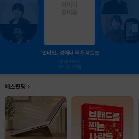
『인비인』 성해나 작가 북토크
2026.09.05.
예스24 구의점
예스펀딩