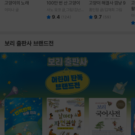
고양이의 노래
100만 번 산 고양이
고양이 해결사 깜냥 9
고
활
이미나 글
사노 요코 글,그림/김난주
홍민정 글/김재희 그림
렇
역
이
9.4
9.7
(
124
)
(
59
)
보리 출판사 브랜드전