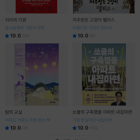
지리의 기원
저주받은 고양이 펠리스
동서남북의 기원과 의미
아름다운 고양이 판타지
10.0
10.0
(
12
)
(
6
)
밤의 교실
쏘쿨의 구축명품 아파트 내집마련
아이도 어른도 위로 받는 책
가장 현실적인 내집마련
10.0
10.0
(
3
)
(
12
)