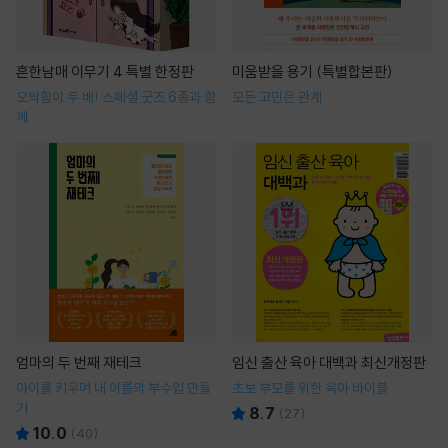
흔한남매 이무기 4 특별 한정판
미움받을 용기 (특별합본판)
오싹함이 두 배! 스페셜 굿즈 6종과 함
모든 고민은 관계
께
엄마의 두 번째 재테크
임신 출산 육아 대백과 최신개정판
아이를 키우며 내 이름의 부수입 만들
초보 부모를 위한 육아 바이블
기
8.7
(
27
)
10.0
(
40
)