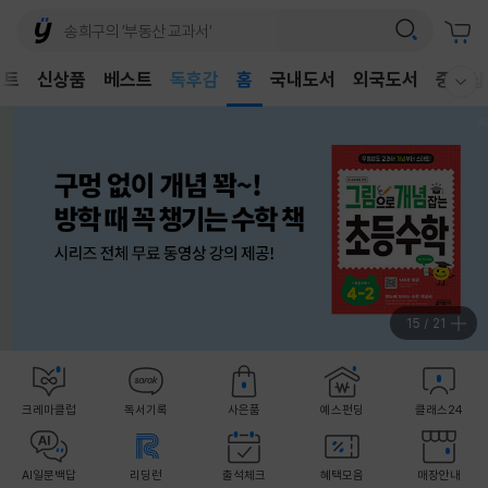
어린이
독후감
벤트
신상품
베스트
홈
국내도서
외국도서
중고샵
어린이
웰컴메뉴 모두보기
16
/
21
크레마클럽
독서기록
사은품
예스펀딩
클래스24
AI일문백답
리딩런
출석체크
혜택모음
매장안내