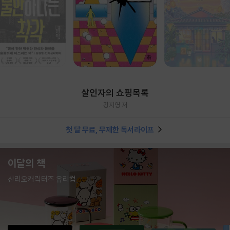
살인자의 쇼핑목록
강지영 저
첫 달 무료, 무제한 독서라이프
이달의 책
산리오캐릭터즈 유리컵