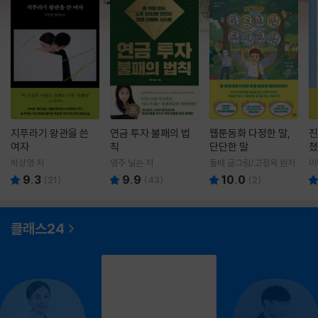
지푸라기 왕관을 쓴
연금 투자 불패의 법
웹툰동화 다정한 말,
진
여자
칙
단단한 말
쳤
박상영 저
영주 닐슨 저
돌배 글그림/고정욱 원저
이
9.3
9.9
10.0
(
21
)
(
43
)
(
2
)
클래스24