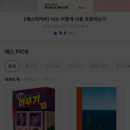
[예스리커버] 뇌는 어떻게 나를 조종하는가
크리스 나이바우어 저/김윤종 역
9.4
(
104
)
예스 PICK
도서
중고샵
eBook
CD/LP
DVD/BD
문구/GI
화제의 책
외국도서
세트도서