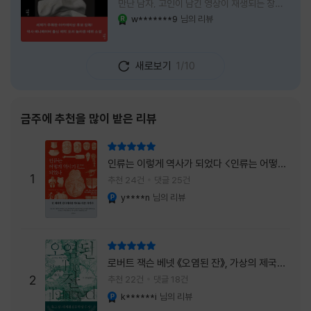
만난 남자, 고인이 남긴 영상이 재생되는 장례
식장에서 똥을 싼 개. 이 책에는 몇 줄만 읽어도
w*******9
님의 리뷰
YES마니아 : 로얄
그다음 장면이 궁금해지는 이야기들이 가득하
다. 한 편만 읽고 덮으려 했는데, 다음 이야기로
넘어가 있었다. 소설을 읽으면서 잘 만든 단편
새로보기
1/10
애니메이션 여러 편을 차례로 보는 기분이 들었
다. (이건 저자가 픽사 애니메이터라는 소개 글
을 봐서 더 그렇게 생각했을 수도 있다.) 장면은
선명하게 그려졌고, 한 편이 끝날 때마다 질문
금주에 추천을 많이 받은 리뷰
이 뒤따라왔다. 감출 수 없는 세계는 더 다정할
까 「등껍질」의 세계에서 사람들은 저마다 다른
리뷰 총점
등껍질을 달고 살아간다. 몸의 일부이면서 한
인류는 이렇게 역사가 되었다 <인류는 어떻게
사람을 표현하는 수단
1
역사가 되었나>
추천 24건
댓글 25건
y****n
님의 리뷰
YES마니아 : 플래티넘
리뷰 총점
로버트 잭슨 베넷 《오염된 잔》, 가상의 제국이
주는 실감과 미스터리 사건의 치밀함이 이루어
2
추천 22건
댓글 18건
내는 최상의 시너지...
k******i
님의 리뷰
YES마니아 : 플래티넘