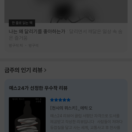
한 줄로 읽는 책
나는 왜 달리기를 좋아하는가
달리면서 깨달은 일상 속 숨
은 즐거움
방구석 저
방구석
금주의 인기 리뷰
예스24가 선정한 우수작 리뷰
리뷰 총점
[천사의 위스키]_에릭 오
예스24 리뷰어 클럽 서평단 자격으로 도서를
제공받고 작성한 리뷰입니다 사람들이 저마다
등껍질을 달고 사는 세계, 교통사고 후 천사를