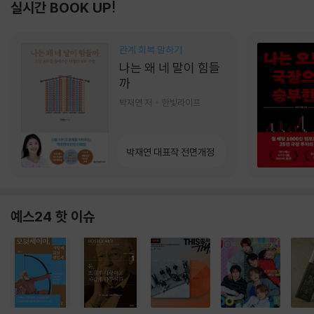
실시간 BOOK UP!
관계 회복 말하기
나는 왜 네 말이 힘들
까
박재연 저
한빛라이프
박재연 대표작 전면개정
예스24 핫 이슈