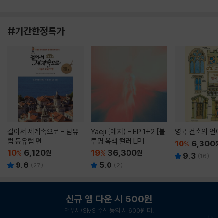
#기간한정특가
걸어서 세계속으로 - 남유
Yaeji (예지) - EP 1+2 [불
영국 건축의 언
럽 동유럽 편
투명 옥색 컬러 LP]
10
6,300
%
10
6,120
19
36,300
%
원
%
원
9.3
(
16
)
9.6
5.0
(
27
)
(
2
)
신규 앱 다운 시 500원
앱푸시/SMS 수신 동의 시 600원 더!
1
/
6