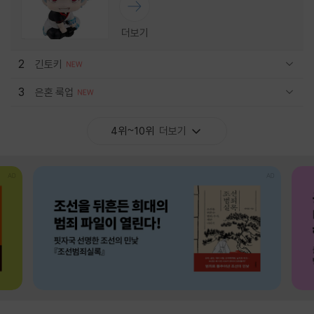
더보기
2
긴토키
관련상품 보이기/감축
3
은혼 룩업
관련상품 보이기/감축
4위~10위
더보기