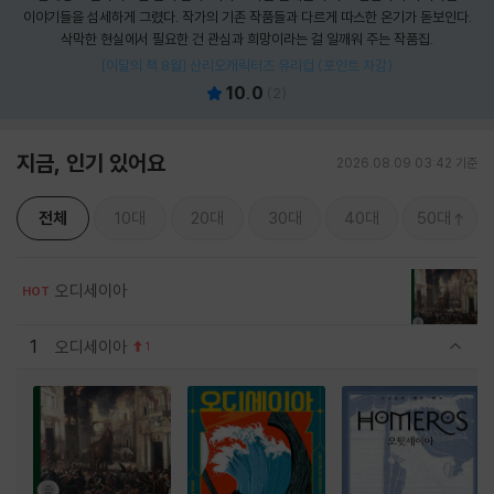
이야기들을 섬세하게 그렸다. 작가의 기존 작품들과 다르게 따스한 온기가 돋보인다.
삭막한 현실에서 필요한 건 관심과 희망이라는 걸 일깨워 주는 작품집.
[이달의 책 8월] 산리오캐릭터즈 유리컵 (포인트 차감)
10.0
(
2
)
지금, 인기 있어요
2026.08.09 03:42 기준
전체
10대
20대
30대
40대
50대
오디세이아
HOT
1
오디세이아
1
관련상품 보이기/감축