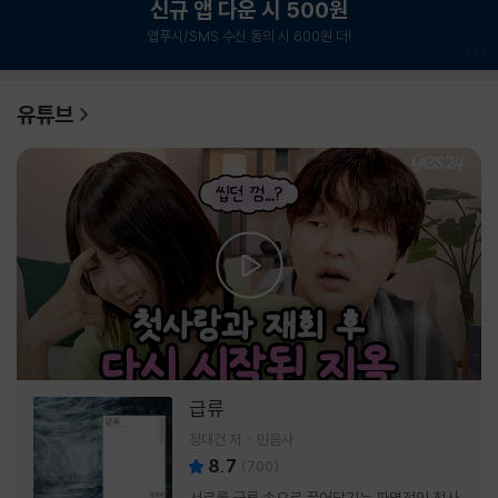
신규 앱 다운 시 500원
앱푸시/SMS 수신 동의 시 600원 더!
1
/
6
유튜브
급류
정대건 저
민음사
8.7
(
700
)