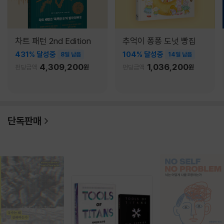
차트 패턴 2nd Edition
추억이 퐁퐁 도넛 빵집
431% 달성중
104% 달성중
8일 남음
14일 남음
4,309,200
1,036,200
펀딩금액
원
펀딩금액
원
단독판매