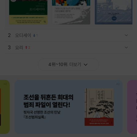
2
오디세이
1
관련상품 보이기/감축
3
요리
2
관련상품 보이기/감축
4위~10위
더보기