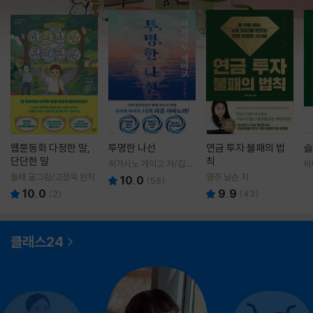
웹툰동화 다정한 말,
투명한 나선
연금 투자 불패의 법
슬
단단한 말
칙
히가시노 게이고 저/김선
바
영 역
영
돌배 글그림/고정욱 원저
영주 닐슨 저
10.0
(
58
)
10.0
9.9
(
2
)
(
43
)
클래스24