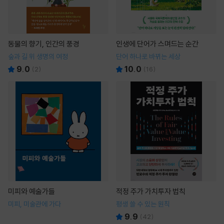
동물의 향기, 인간의 풍경
인생에 단어가 스며드는 순간
숲과 길 위 생명의 여정
단어 하나로 바뀌는 세상
9.0
10.0
(
2
)
(
16
)
미피와 예술가들
적정 주가 가치투자 법칙
미피, 미술관에 가다
평생 쓸 수 있는 원칙
9.9
(
42
)