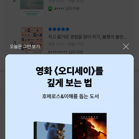
추천 21건
댓글 20건
a***i
님의 리뷰
YES마니아 : 로얄
리뷰 총점
작고 즐거운 경험을 많이 하기, 불행과 불안을
3
회피하지 말기, 그리고 좋은 사람을 많이 만나
추천 17건
댓글 17건
닫기
오늘은 그만 보기
기.
h*******1
님의 리뷰
공지
8월 신용카드 무이자할부 안내
2026-08-01
로그인
최근 본 상품
주문/배송
고객센터 1544-3800
티켓 1544-6399
중고샵 1566-4295
eBook 1:1문의/채팅상담
예스이십사(주) 사업자 정보
이용약관
개인정보처리방침
청소년보호정책