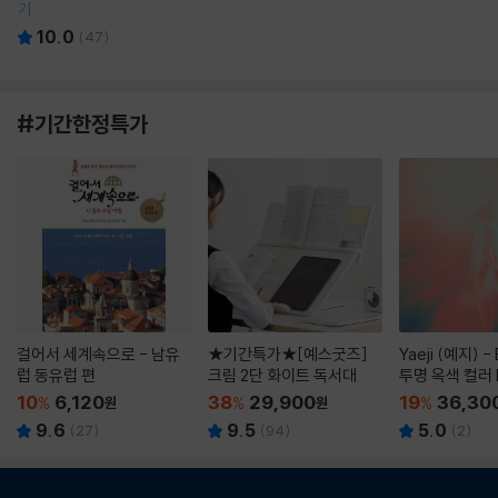
기
10.0
(
47
)
#기간한정특가
걸어서 세계속으로 - 남유
★기간특가★[예스굿즈]
Yaeji (예지) -
럽 동유럽 편
크림 2단 화이트 독서대
투명 옥색 컬러 
10
6,120
38
29,900
19
36,30
%
원
%
원
%
9.6
9.5
5.0
(
27
)
(
94
)
(
2
)