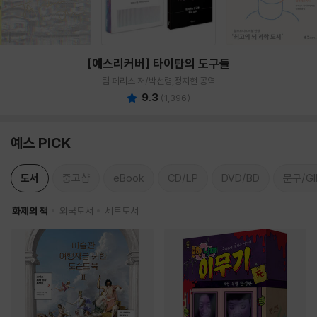
[예스리커버] 타이탄의 도구들
팀 페리스 저/박선령,정지현 공역
9.3
(
1,396
)
예스 PICK
도서
중고샵
eBook
CD/LP
DVD/BD
문구/GI
화제의 책
외국도서
세트도서