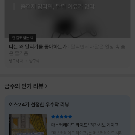
즐겁지 않다면, 달릴 이유가 없다
한 줄로 읽는 책
나는 왜 달리기를 좋아하는가
달리면서 깨달은 일상 속 숨
은 즐거움
방구석 저
방구석
금주의 인기 리뷰
예스24가 선정한 우수작 리뷰
리뷰 총점
매스커레이드 라이프/ 히가시노 게이고
『매스커레이드 라이프』는 매스커레이드 시리