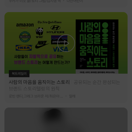
누카가 미오 글/토티 그림/김지영 역
다산어린이
북트레일러
사람의 마음을 움직이는 스토리
공유되는 순간 완성되는
브랜드 스토리텔링의 원칙
로빈 랜디,그레그 브라운 저/최은아 역
알레