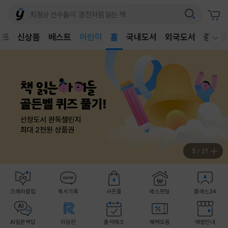
어린이
벤트
신상품
베스트
독후감
홈
국내도서
외국도서
중고샵
웰컴메뉴 모두보기
어린이
5
/
21
크레마클럽
독서기록
사은품
예스펀딩
클래스24
AI일문백답
리딩런
출석체크
혜택모음
매장안내