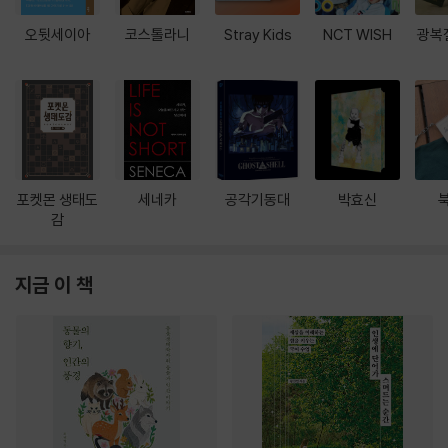
오뒷세이아
코스톨라니
Stray Kids
NCT WISH
광복
포켓몬 생태도
세네카
공각기동대
박효신
감
지금 이 책