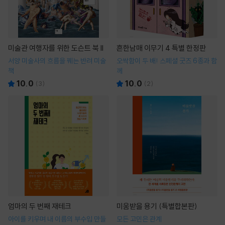
미술관 여행자를 위한 도슨트 북 II
흔한남매 이무기 4 특별 한정판
서양 미술사의 흐름을 꿰는 반려 미술
오싹함이 두 배! 스페셜 굿즈 6종과 함
책
께
10.0
10.0
(
3
)
(
2
)
엄마의 두 번째 재테크
미움받을 용기 (특별합본판)
아이를 키우며 내 이름의 부수입 만들
모든 고민은 관계