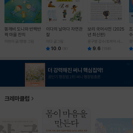
똥깨비 도니와 반짝반
이다의 날마다 자연관
보리 국어사전 (2025
조
짝 마을 잔치
찰
년 최신판)
수
이현아 글/핸짱 그림
이다 글그림
윤구병 감수/토박이 사전
정
편찬실 편
10.0
9.6
(
9
)
(
158
)
1
/
3
크레마클럽