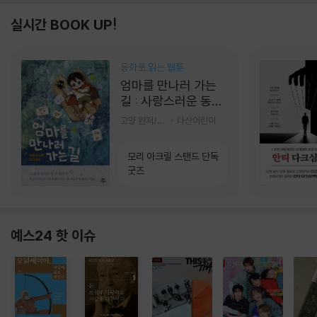
실시간 BOOK UP!
동화로 읽는 웹툰
엄마를 만나러 가는
길 : 사랑스러운 동그
라미
고먕 원저/김영리 글
다산어린이
모리 아크릴 스탠드 단독
굿즈
예스24 핫 이슈