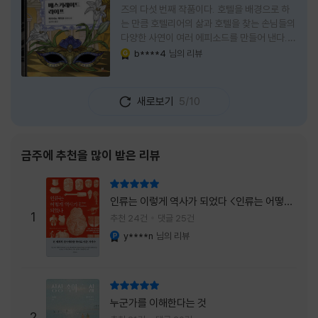
즈의 다섯 번째 작품이다. 호텔을 배경으로 하
는 만큼 호텔리어의 삶과 호텔을 찾는 손님들의
다양한 사연이 여러 에피소드를 만들어 낸다.
주인공은 호텔리어로서의 완벽함을 꿈꾸는 야
b****4
님의 리뷰
YES마니아 : 골드
마기시 나오미와 닛타 고스케다. 물론 고스케는
네 번째 이야기까지는 형사였다. 사건을 해결하
는 과정에서 나오미가 다치게 되자, 고스케는
새로보기
5/10
모든 책임을 지고 형사직에서 물러난다. 하지만
그동안 호텔에서 쌓은 인연 덕분에 호텔 코르테
시아 도쿄에서 함께 일해 보지 않겠느냐는 제안
을 받게 된다. 그렇게 끝난 4권 이후, 나는 5권
금주에 추천을 많이 받은 리뷰
이 출간되기만을 기다렸다. 형사가 아닌 호텔리
어가 된 닛타 고스케의 모습이 무척 궁금했기
리뷰 총점
때문이다. 그동안 호텔에서 잠복 수사를 하며
인류는 이렇게 역사가 되었다 <인류는 어떻게
어설픈 호텔리어의 가면을 쓰고 있었다면, 이제
1
역사가 되었나>
추천 24건
댓글 25건
는 가면
y****n
님의 리뷰
YES마니아 : 플래티넘
리뷰 총점
누군가를 이해한다는 것
2