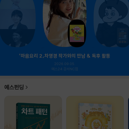
『마음요리 2』차영경 작가와의 만남 & 독후 활동
2026.09.05.
예스24 강서NC점
예스펀딩