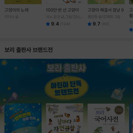
고양이의 노래
100만 번 산 고양이
고양이 해결사 깜냥 9
고
활
이미나 글
사노 요코 글,그림/김난주
홍민정 글/김재희 그림
렇
역
이
9.4
9.7
(
124
)
(
60
)
보리 출판사 브랜드전