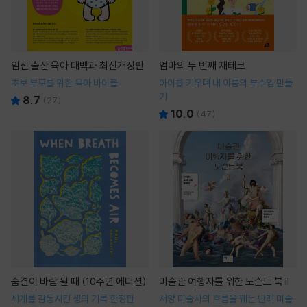
임신 출산 육아 대백과 최신개정판
엄마의 두 번째 재테크
초보 부모를 위한 육아 바이블
아이를 키우며 내 이름의 부수입 만들
기
8.7
(
27
)
10.0
(
47
)
숨결이 바람 될 때 (10주년 에디션)
미술관 여행자를 위한 도슨트 북 II
세계를 감동시킨 생의 기록 한정판
서양 미술사의 흐름을 꿰는 반려 미술