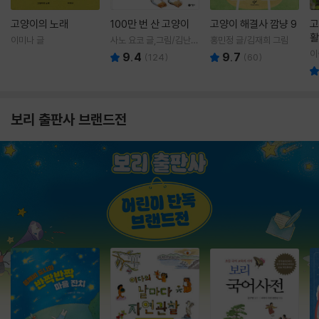
고양이의 노래
100만 번 산 고양이
고양이 해결사 깜냥 9
고
활
이미나 글
사노 요코 글,그림/김난주
홍민정 글/김재희 그림
렇
역
이
9.4
9.7
(
124
)
(
60
)
보리 출판사 브랜드전