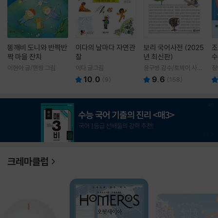
똥깨비 도니와 반짝반
이다의 날마다 자연관
보리 국어사전 (2025
조
짝 마을 잔치
찰
년 최신판)
수
이현아 글/핸짱 그림
이다 글그림
윤구병 감수/토박이 사전
정
편찬실 편
10.0
9.6
(
9
)
(
158
)
1
/
3
크레마클럽