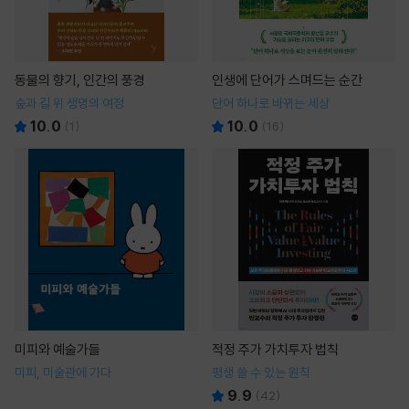
동물의 향기, 인간의 풍경
인생에 단어가 스며드는 순간
숲과 길 위 생명의 여정
단어 하나로 바뀌는 세상
10.0
10.0
(
1
)
(
16
)
미피와 예술가들
적정 주가 가치투자 법칙
미피, 미술관에 가다
평생 쓸 수 있는 원칙
9.9
(
42
)