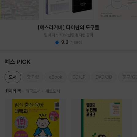
[예스리커버] 타이탄의 도구들
팀 페리스 저/박선령,정지현 공역
9.3
(
1,396
)
예스 PICK
도서
중고샵
eBook
CD/LP
DVD/BD
문구/GI
화제의 책
외국도서
세트도서