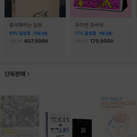
중국화하는 일본
우아한 존버력
61% 달성중
17% 달성중
11일 남음
9일 남음
607,500
170,500
펀딩금액
원
펀딩금액
원
단독판매