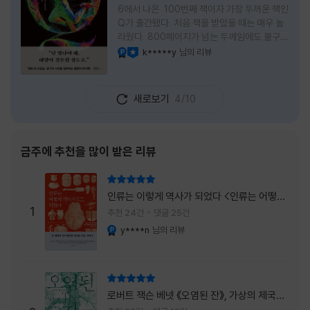
6에서 나온 100번째 책이자 가장 두꺼운 책인
Q가 출간됐다. 처음 책을 받았을 때는 매우 놀
라웠다. 800페이지가 넘는 두께임에도 불구하
고 생각보다 책이 가벼웠다. 여기에 측면을 영
k*****y
님의 리뷰
YES마니아 : 플래티넘
이달의 사락
롱하게 수놓은 색감. 그냥 바라만 보고 있어도
황홀경에 이를 지경이었다. * 그런데 여기에
제목이 Q란다. 처음 제목을 봤을 때 나는 질문
새로보기
4/10
을 의미하는 Question을 떠올렸다. 하지만 이
단어에는 논의, 또는 처리해야 할 문제라는 뜻
도 담겨져 있다. 작가님은 나에게 질문을 던지
려는 걸까, 아니면 같이 논의를 하자는 걸까 고
금주에 추천을 많이 받은 리뷰
개를 갸웃거리며 책을 펴들었다. * 틈만 나면
경적을 울리고 욕을 입에 달고 사는 선배와 일
리뷰 총점
하고 있는 하치. 히토미 클린이라는 청소업체
인류는 이렇게 역사가 되었다 <인류는 어떻게
직원으로 일하는 그녀가 바라는 것은 그저 고요
1
역사가 되었나>
추천 24건
댓글 25건
한
y****n
님의 리뷰
YES마니아 : 플래티넘
리뷰 총점
로버트 잭슨 베넷 《오염된 잔》, 가상의 제국이