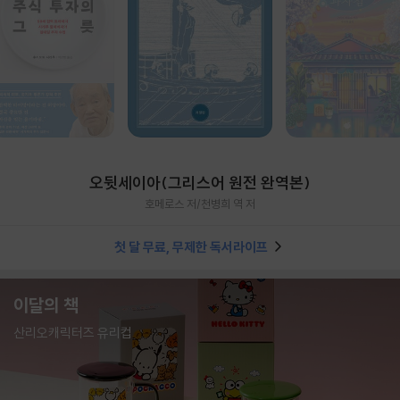
오뒷세이아(그리스어 원전 완역본)
호메로스 저/천병희 역 저
첫 달 무료, 무제한 독서라이프
이달의 책
산리오캐릭터즈 유리컵