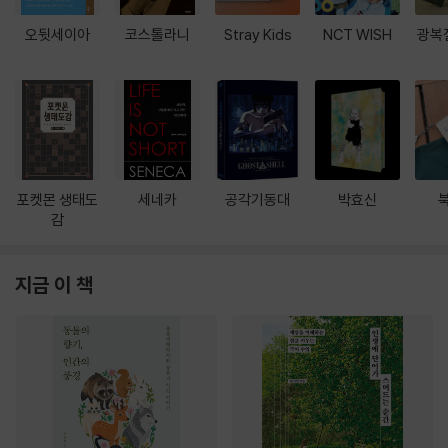
오뒷세이아
코스톨라니
Stray Kids
NCT WISH
광복
포켓몬 생태도
세네카
공각기동대
박효신
감
지금 이 책