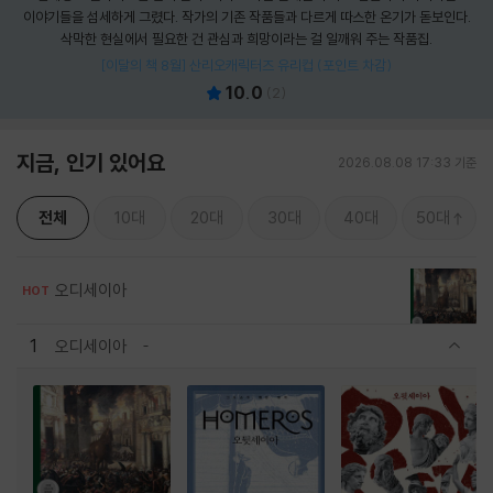
이야기들을 섬세하게 그렸다. 작가의 기존 작품들과 다르게 따스한 온기가 돋보인다.
삭막한 현실에서 필요한 건 관심과 희망이라는 걸 일깨워 주는 작품집.
[이달의 책 8월] 산리오캐릭터즈 유리컵 (포인트 차감)
10.0
(
2
)
지금, 인기 있어요
2026.08.08 17:33 기준
전체
10대
20대
30대
40대
50대
오디세이아
HOT
1
오디세이아
관련상품 보이기/감축