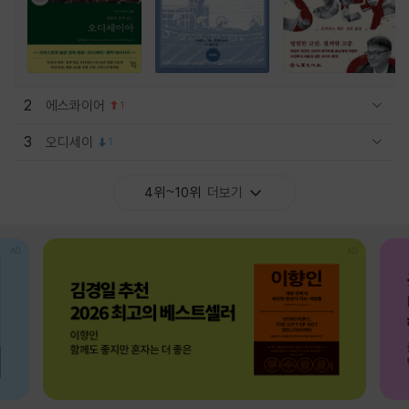
2
에스콰이어
1
관련상품 보이기/감축
3
오디세이
1
관련상품 보이기/감축
4위~10위
더보기