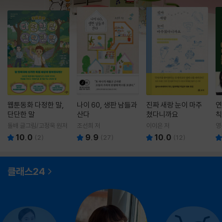
웹툰동화 다정한 말,
나이 60, 생판 남들과
진짜 새랑 눈이 마주
연
단단한 말
산다
쳤다니까요
칙
돌배 글그림/고정욱 원저
조선희 저
이이은 저
영
10.0
9.9
10.0
(
2
)
(
27
)
(
12
)
클래스24