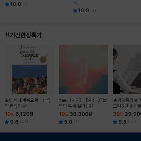
책
10.0
(
1
)
10.0
(
3
)
#기간한정특가
걸어서 세계속으로 - 남유
Yaeji (예지) - EP 1+2 [불
★기간특가★[
럽 동유럽 편
투명 옥색 컬러 LP]
크림 2단 화이
10
6,120
19
36,300
38
29,90
%
원
%
원
%
9.6
5.0
9.5
(
27
)
(
2
)
(
94
)