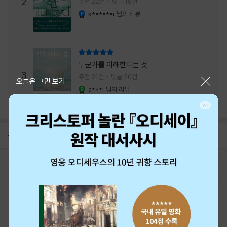
주는 실감과 미스터리 사건의 치밀함이 이루어
2
추천 22건
댓글 18건
내는 최상의 시너지...
k******i
님의 리뷰
YES마니아 : 플래티넘
리뷰 총점
누군가를 이해한다는 것
3
추천 21건
댓글 20건
닫기
오늘은 그만 보기
a***i
님의 리뷰
YES마니아 : 로얄
공지
26년 NBCI 수상 안내
2026-08-01
로그인
최근 본 상품
주문/배송
고객센터 1544-3800
티켓 1544-6399
중고샵 1566-4295
eBook 1:1문의/채팅상담
예스이십사(주) 사업자 정보