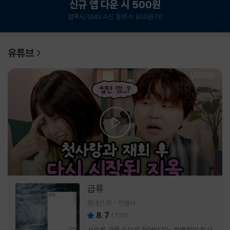
신규 앱 다운 시 500원
앱푸시/SMS 수신 동의 시 600원 더!
1
/
6
유튜브
급류
정대건 저
민음사
8.7
(
700
)