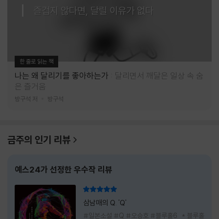
즐겁지 않다면, 달릴 이유가 없다
한 줄로 읽는 책
나는 왜 달리기를 좋아하는가
달리면서 깨달은 일상 속 숨
은 즐거움
방구석 저
방구석
금주의 인기 리뷰
예스24가 선정한 우수작 리뷰
리뷰 총점
삼남매의 Q. 'Q'
#일본소설 #Q #오승호 #블루홀6 * 블루홀