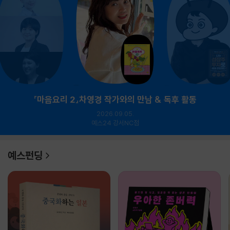
『마음요리 2』차영경 작가와의 만남 & 독후 활동
2026.09.05.
예스24 강서NC점
예스펀딩