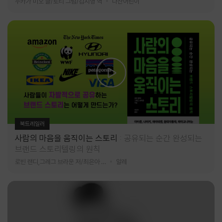
누카가 미오 글/토티 그림/김지영 역
다산어린이
북트레일러
사람의 마음을 움직이는 스토리
공유되는 순간 완성되는
브랜드 스토리텔링의 원칙
로빈 랜디,그레그 브라운 저/최은아 역
알레