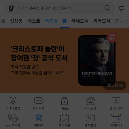
어린이
독후감
벤트
신상품
베스트
홈
국내도서
외국도서
중고샵
웰컴메뉴 모두보기
어린이
11
/
21
크레마클럽
독서기록
사은품
예스펀딩
클래스24
AI일문백답
리딩런
출석체크
혜택모음
매장안내