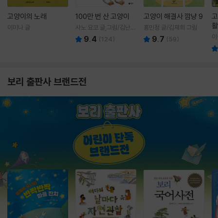
고양이의 노래
100만 번 산 고양이
고양이 해결사 깜냥 9
고
활
이미나 글
사노 요코 글,그림/김난주
홍민정 글/김재희 그림
렇
역
이
9.4
9.7
(
124
)
(
59
)
보리 출판사 브랜드전