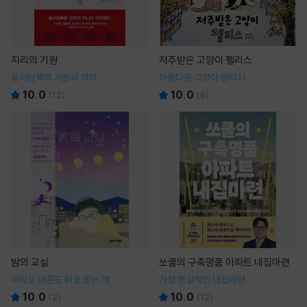
지리의 기원
저주받은 고양이 펠리스
동서남북의 기원과 의미
아름다운 고양이 판타지
10.0
10.0
(
12
)
(
6
)
밤의 교실
쏘쿨의 구축명품 아파트 내집마련
아이도 어른도 위로 받는 책
가장 현실적인 내집마련
10.0
10.0
(
2
)
(
12
)