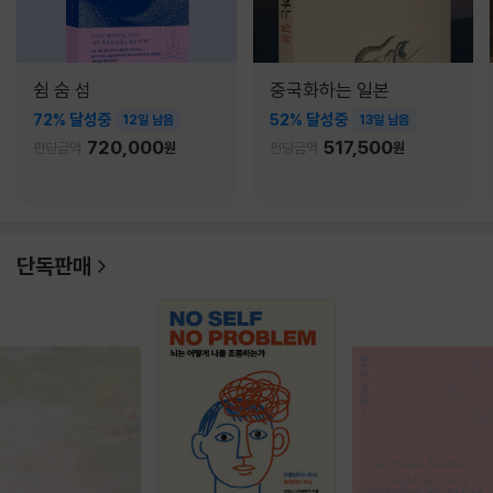
쉼 숨 섬
중국화하는 일본
72% 달성중
52% 달성중
12일 남음
13일 남음
720,000
517,500
펀딩금액
원
펀딩금액
원
단독판매