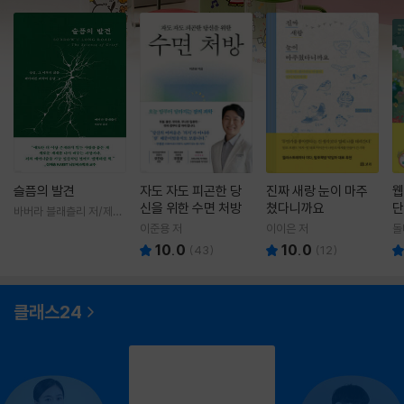
슬픔의 발견
자도 자도 피곤한 당
진짜 새랑 눈이 마주
웹
신을 위한 수면 처방
쳤다니까요
단
바버라 블래츨리 저/제효
영 역
이준용 저
이이은 저
돌
10.0
10.0
(
43
)
(
12
)
클래스24