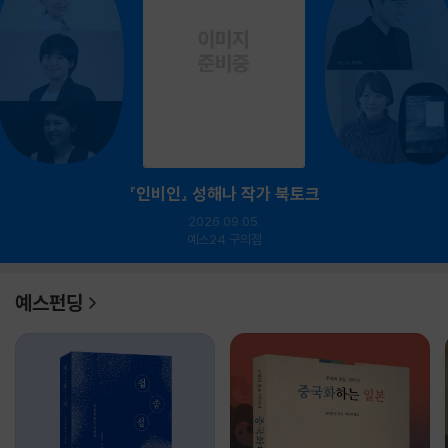
『인비인』 성해나 작가 북토크
2026.09.05.
예스24 구의점
예스펀딩