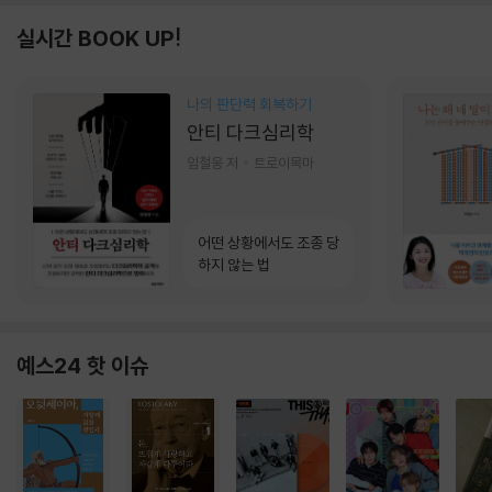
실시간 BOOK UP!
나의 판단력 회복하기
안티 다크심리학
임철웅 저
트로이목마
어떤 상황에서도 조종 당
하지 않는 법
예스24 핫 이슈