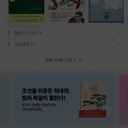
2
팬텀 버스터즈
1
관련상품 보이기/감축
3
오디세이
4
관련상품 보이기/감축
4위~10위
더보기