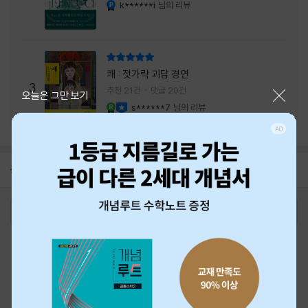
내는 최상의 시너지...
k******i
님의 리뷰
YES마니아 : 플래티넘
리뷰 총점
쾌 : 젓가락 괴담 경연
3
추천 21건
댓글 20건
닫기
오늘은 그만 보기
s******7
님의 리뷰
YES마니아 : 로얄
이달의 사락
공지
26년 NBCI 수상 안내
2026-08-01
로그인
최근 본 상품
주문/배송
고객센터 1544-3800
티켓 1544-6399
중고샵 1566-4295
eBook 1:1문의/채팅상담
예스이십사(주) 사업자 정보
이용약관
개인정보처리방침
청소년보호정책