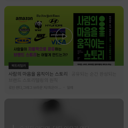
북트레일러
사람의 마음을 움직이는 스토리
공유되는 순간 완성되는
브랜드 스토리텔링의 원칙
로빈 랜디,그레그 브라운 저/최은아 역
알레