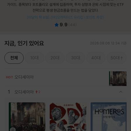
가이드. 종목보다 포트폴리오 설계에 집중하며, 투자 성향과 은퇴 시점에 맞는 ETF
전략으로 평생 현금흐름을 만드는 법을 담았다.
[이달의 책 8월] 산리오캐릭터즈 유리컵 (포인트 차감)
9.9
(
44
)
지금, 인기 있어요
2026.08.06 12:34 기준
전체
10대
20대
30대
40대
50대
오디세이아
HOT
1
오디세이아
2
관련상품 보이기/감축