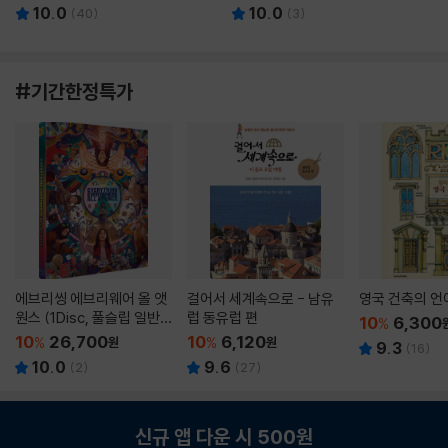
10.0
10.0
(
40
)
(
3
)
#기간한정특가
에브리씽 에브리웨어 올 앳
걸어서 세계속으로 - 남유
영국 건축의 언
원스 (1Disc, 풀슬립 일반
럽 동유럽 편
10
6,300
%
판) : 블루레이
10
26,700
10
6,120
%
원
%
원
9.3
(
16
)
10.0
9.6
(
2
)
(
27
)
신규 앱 다운 시 500원