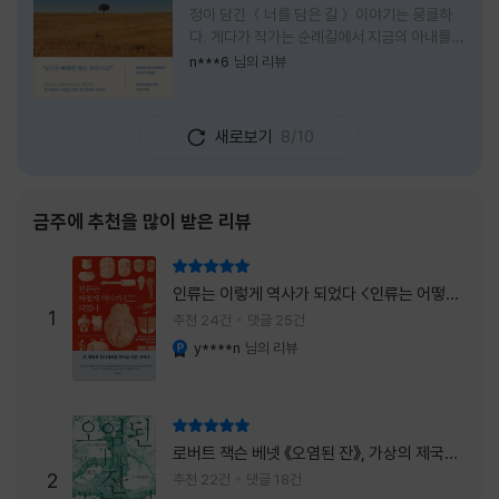
정이 담긴 ＜너를 담은 길＞ 이야기는 뭉클하
다. 게다가 작가는 순례길에서 지금의 아내를
만나 여행 로맨스의 정석인 '비포 선라이즈'를
n***6
님의 리뷰
현실로 이루었다는 점에서 더없이 로맨틱하다.
책을 읽으며 밑줄 그은 문장들이 많았다. 책 속
에 작가가 소개한 다양한 도서들의 문장들을 만
새로보기
8/10
나는 것 역시 읽기의 또다른 즐거움이었다. 여
느 이들처럼 성실히 학교를 마치고 남들이 부러
워하는 직장에 다니던 작가가 어느날 문득 나는
누구이며어느 순간 행복을 느끼는지 질문하며
금주에 추천을 많이 받은 리뷰
길을 떠나려고 마음 먹는 순간들을 적어내려간
문장들에 마음을 한참 머물렀다.그 부분을 발췌
리뷰 총점
해본다. "내가 온 힘을 다해 부러워하던 사람
인류는 이렇게 역사가 되었다 <인류는 어떻게
들은 '자신이 원하는' 일을 하는 사람들이었다.
1
역사가 되었나>
추천 24건
댓글 25건
소명이라고 하던
y****n
님의 리뷰
YES마니아 : 플래티넘
리뷰 총점
로버트 잭슨 베넷 《오염된 잔》, 가상의 제국이
주는 실감과 미스터리 사건의 치밀함이 이루어
2
추천 22건
댓글 18건