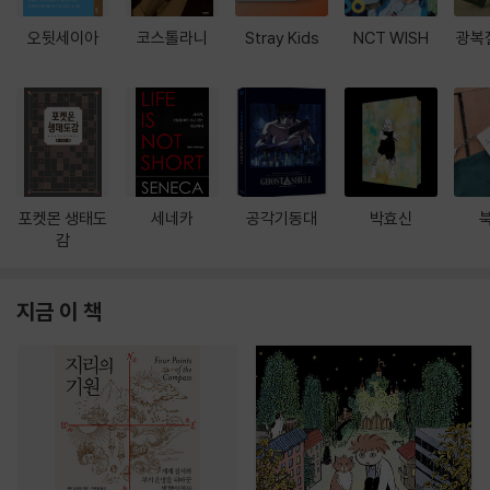
오뒷세이아
코스톨라니
Stray Kids
NCT WISH
광복
포켓몬 생태도
세네카
공각기동대
박효신
감
지금 이 책