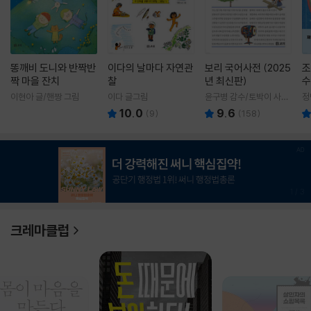
똥깨비 도니와 반짝반
이다의 날마다 자연관
보리 국어사전 (2025
조
짝 마을 잔치
찰
년 최신판)
수
이현아 글/핸짱 그림
이다 글그림
윤구병 감수/토박이 사전
정
편찬실 편
10.0
9.6
(
9
)
(
158
)
1
/
3
크레마클럽