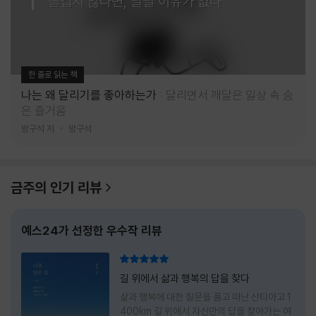
즐겁지 않다면, 달릴 이유가 없다
한 줄로 읽는 책
나는 왜 달리기를 좋아하는가
달리면서 깨달은 일상 속 숨
은 즐거움
방구석 저
방구석
금주의 인기 리뷰
예스24가 선정한 우수작 리뷰
리뷰 총점
길 위에서 삶과 행복의 답을 찾다
삶과 행복에 대한 질문을 품고 떠난 산티아고 1
400km 길 위에서 자신만의 답을 찾아가는 여