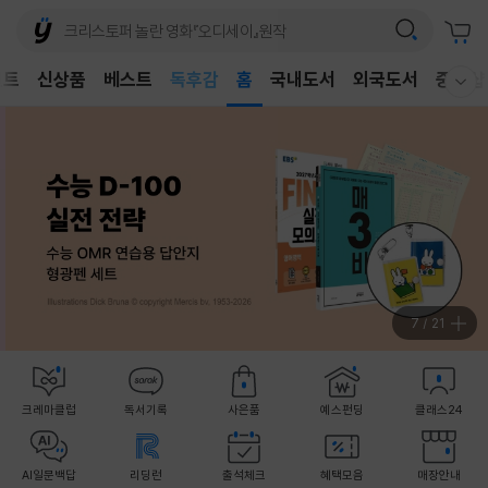
어린이
독후감
벤트
신상품
베스트
홈
국내도서
외국도서
중고샵
웰컴메뉴 모두보기
어린이
8
/
21
크레마클럽
독서기록
사은품
예스펀딩
클래스24
AI일문백답
리딩런
출석체크
혜택모음
매장안내