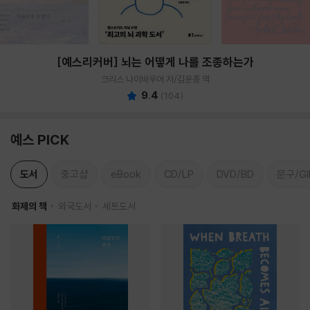
[예스리커버] 뇌는 어떻게 나를 조종하는가
크리스 나이바우어 저/김윤종 역
9.4
(
104
)
예스 PICK
도서
중고샵
eBook
CD/LP
DVD/BD
문구/GI
화제의 책
외국도서
세트도서