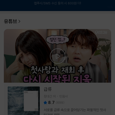
앱푸시/SMS 수신 동의 시 600원 더!
1
/
6
유튜브
급류
정대건 저
민음사
8.7
(
699
)
서로를 급류 속으로 끌어당기는 파멸적인 첫사