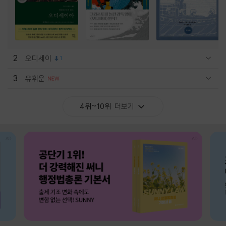
2
오디세이
1
관련상품 보이기/감축
3
유휘운
관련상품 보이기/감축
4위~10위
더보기