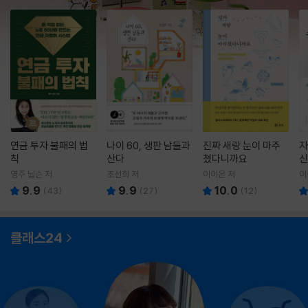
연금 투자 불패의 법
나이 60, 생판 남들과
진짜 새랑 눈이 마주
자
칙
산다
쳤다니까요
신
영주 닐슨 저
조선희 저
이이은 저
이
9.9
9.9
10.0
(
43
)
(
27
)
(
12
)
클래스24