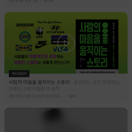
금수정 글/서영 그림
찰리북
북트레일러
사람의 마음을 움직이는 스토리
공유되는 순간 완성되는
브랜드 스토리텔링의 원칙
로빈 랜디,그레그 브라운 저/최은아 역
알레