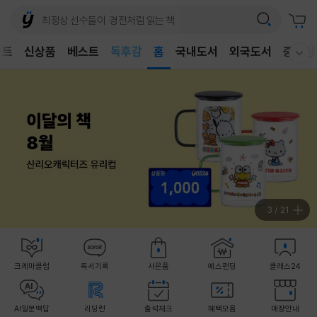
벤트
신상품
베스트
어린이
홈
국내도서
외국도서
중고샵
웰컴메뉴 모두보기
독후감
어린이
3
/
21
크레마클럽
독서기록
사은품
예스펀딩
클래스24
AI일문백답
리딩런
출석체크
혜택모음
매장안내