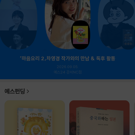
『마음요리 2』차영경 작가와의 만남 & 독후 활동
2026.09.05.
예스24 강서NC점
예스펀딩