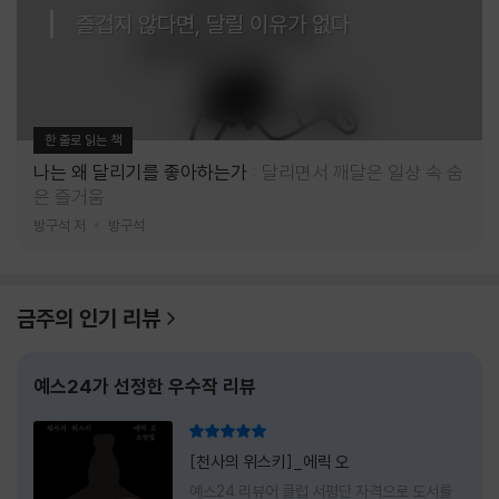
즐겁지 않다면, 달릴 이유가 없다
한 줄로 읽는 책
나는 왜 달리기를 좋아하는가
달리면서 깨달은 일상 속 숨
은 즐거움
방구석 저
방구석
금주의 인기 리뷰
예스24가 선정한 우수작 리뷰
리뷰 총점
[천사의 위스키]_에릭 오
예스24 리뷰어 클럽 서평단 자격으로 도서를