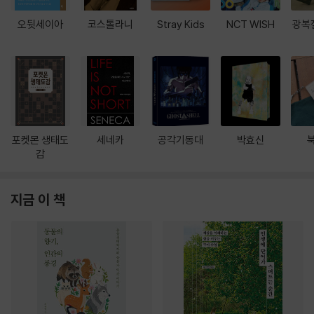
오뒷세이아
코스톨라니
Stray Kids
NCT WISH
광복
포켓몬 생태도
세네카
공각기동대
박효신
감
지금 이 책