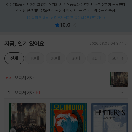
이야기들을 섬세하게 그렸다. 작가의 기존 작품들과 다르게 따스한 온기가 돋보인다.
삭막한 현실에서 필요한 건 관심과 희망이라는 걸 일깨워 주는 작품집.
[이달의 책 8월] 산리오캐릭터즈 유리컵 (포인트 차감)
10.0
(
2
)
지금, 인기 있어요
2026.08.09 04:37 기준
전체
10대
20대
30대
40대
50대
오디세이아
HOT
1
오디세이아
1
관련상품 보이기/감축