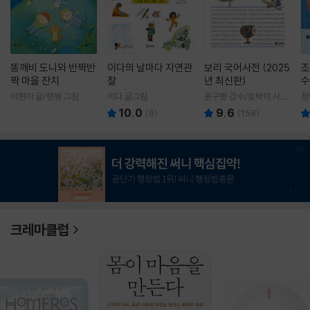
똥깨비 도니와 반짝반
이다의 날마다 자연관
보리 국어사전 (2025
조
짝 마을 잔치
찰
년 최신판)
수
이현아 글/핸짱 그림
이다 글그림
윤구병 감수/토박이 사전
정
편찬실 편
10.0
9.6
(
9
)
(
158
)
1
/
3
크레마클럽