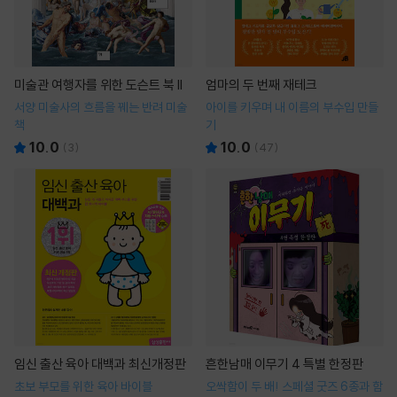
미술관 여행자를 위한 도슨트 북 II
엄마의 두 번째 재테크
서양 미술사의 흐름을 꿰는 반려 미술
아이를 키우며 내 이름의 부수입 만들
책
기
10.0
10.0
(
3
)
(
47
)
임신 출산 육아 대백과 최신개정판
흔한남매 이무기 4 특별 한정판
초보 부모를 위한 육아 바이블
오싹함이 두 배! 스페셜 굿즈 6종과 함