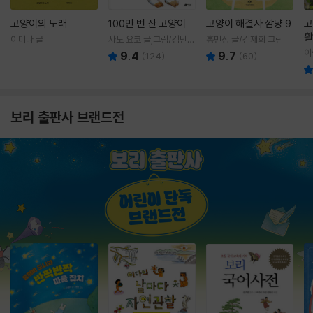
고양이의 노래
100만 번 산 고양이
고양이 해결사 깜냥 9
고
활
이미나 글
사노 요코 글,그림/김난주
홍민정 글/김재희 그림
렇
역
이
9.4
9.7
(
124
)
(
60
)
보리 출판사 브랜드전