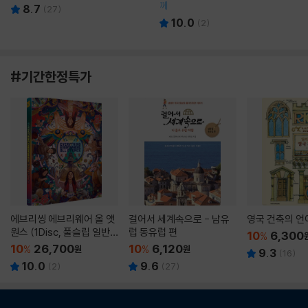
께
8.7
(
27
)
10.0
(
2
)
#기간한정특가
에브리씽 에브리웨어 올 앳
걸어서 세계속으로 - 남유
영국 건축의 언
원스 (1Disc, 풀슬립 일반
럽 동유럽 편
10
6,300
%
판) : 블루레이
10
26,700
10
6,120
%
원
%
원
9.3
(
16
)
10.0
9.6
(
2
)
(
27
)