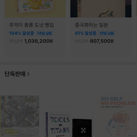
추억이 퐁퐁 도넛 빵집
중국화하는 일본
104% 달성중
61% 달성중
14일 남음
10일 남음
1,036,200
607,500
펀딩금액
원
펀딩금액
원
단독판매