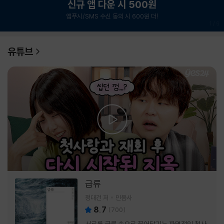
신규 앱 다운 시 500원
앱푸시/SMS 수신 동의 시 600원 더!
1
/
6
유튜브
급류
정대건 저
민음사
8.7
(
700
)