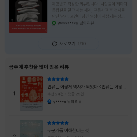
제공받고 작성한 리뷰입니다 사람들이 저마다
등껍질을 달고 사는 세계, 교통사고 후 천사를
만난 남자, 고인이 남긴 영상이 재생되는 장례
식장에서 똥을 싼 개. 이 책에는 몇 줄만 읽어도
w*******9
님의 리뷰
YES마니아 : 로얄
그다음 장면이 궁금해지는 이야기들이 가득하
다. 한 편만 읽고 덮으려 했는데, 다음 이야기로
넘어가 있었다. 소설을 읽으면서 잘 만든 단편
새로보기
1/10
애니메이션 여러 편을 차례로 보는 기분이 들었
다. (이건 저자가 픽사 애니메이터라는 소개 글
을 봐서 더 그렇게 생각했을 수도 있다.) 장면은
선명하게 그려졌고, 한 편이 끝날 때마다 질문
금주에 추천을 많이 받은 리뷰
이 뒤따라왔다. 감출 수 없는 세계는 더 다정할
까 「등껍질」의 세계에서 사람들은 저마다 다른
리뷰 총점
등껍질을 달고 살아간다. 몸의 일부이면서 한
인류는 이렇게 역사가 되었다 <인류는 어떻게
사람을 표현하는 수단
1
역사가 되었나>
추천 24건
댓글 25건
y****n
님의 리뷰
YES마니아 : 플래티넘
리뷰 총점
누군가를 이해한다는 것
2