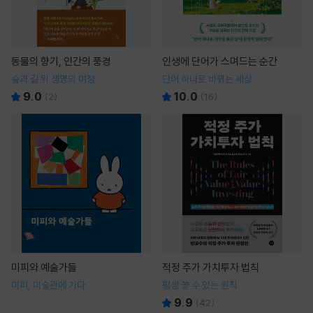
동물의 향기, 인간의 풍경
인생에 단어가 스며드는 순간
숲과 길 위 생명의 여정
단어 하나로 바뀌는 세상
9.0
10.0
(
2
)
(
16
)
미피와 예술가들
적정 주가 가치투자 법칙
미피, 미술관에 가다
평생 쓸 수 있는 원칙
9.9
(
42
)