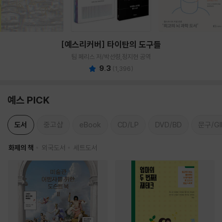
[예스리커버] 타이탄의 도구들
팀 페리스 저/박선령,정지현 공역
9.3
(
1,396
)
예스 PICK
도서
중고샵
eBook
CD/LP
DVD/BD
문구/GI
화제의 책
외국도서
세트도서