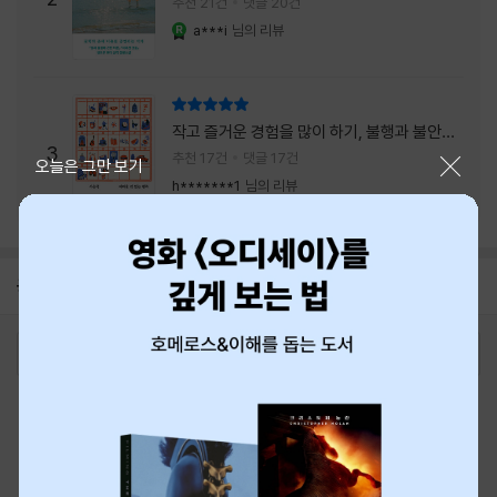
추천 21건
댓글 20건
a***i
님의 리뷰
YES마니아 : 로얄
리뷰 총점
작고 즐거운 경험을 많이 하기, 불행과 불안을
3
회피하지 말기, 그리고 좋은 사람을 많이 만나
추천 17건
댓글 17건
닫기
오늘은 그만 보기
기.
h*******1
님의 리뷰
공지
8월 신용카드 무이자할부 안내
2026-08-01
로그인
최근 본 상품
주문/배송
고객센터 1544-3800
티켓 1544-6399
중고샵 1566-4295
eBook 1:1문의/채팅상담
예스이십사(주) 사업자 정보
이용약관
개인정보처리방침
청소년보호정책