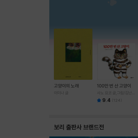
고양이의 노래
100만 번 산 고양이
이미나 글
사노 요코 글,그림/김난주
역
9.4
(
124
)
보리 출판사 브랜드전