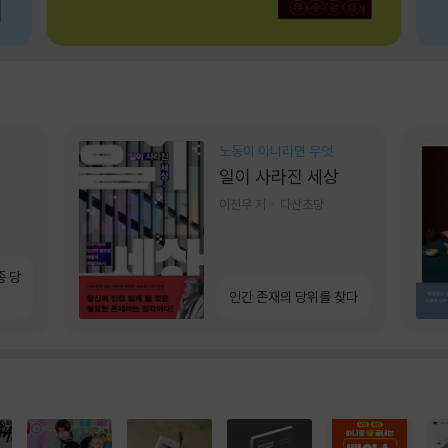
노동이 아니라면 무엇
일이 사라진 세상
이진우 저
다산초당
종 당
인간 존재의 당위를 찾다