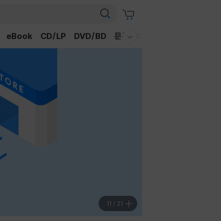
eBook
CD/LP
DVD/BD
문구/GIFT
티켓
채널예스
웰컴메뉴 모두보기
11
/
21