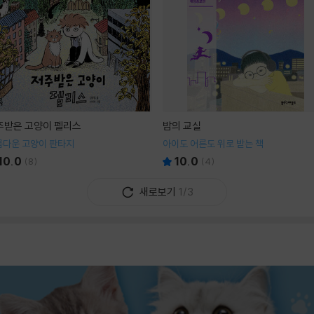
주받은 고양이 펠리스
밤의 교실
름다운 고양이 판타지
아이도 어른도 위로 받는 책
10.0
10.0
(
8
)
(
4
)
새로보기
1/3