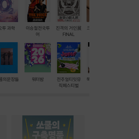
오투 과학
이승철전국투
진격의 거인展
크레마 이북 리
방학에는 
어
FINAL
더기
포터
름의문장들
워터밤
전주얼티밋뮤
뚝딱! AI 3대장
이달의 인
직페스티벌
과