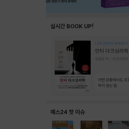
실시간 BOOK UP!
나의 판단력 회복하기
안티 다크심리학
임철웅 저
트로이목마
어떤 상황에서도 조
하지 않는 법
예스24 핫 이슈