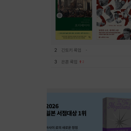
2
긴토키 룩업
3
은혼 룩업
2