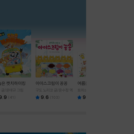
더보기
늘은 캣치하이킹
아이스크림이 꽁꽁
여름을 부탁해
 글/윤태규 그림
구도 노리코 글/윤수정 역
토마쓰리 글그림
9.9
9.6
9.8
(
41
)
(
103
)
(
24
)