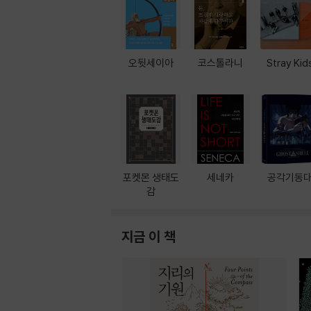
오뒷세이아
코스톨라니
Stray Kid
포켓몬 생태도
세네카
공각기동
감
지금 이 책