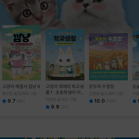
고양이 해결사 깜냥 9
고양이 제제의 학교생
모두의 수영장
오
활 1 : 초등학생이 이
홍민정 글/김재희 그림
신현경 글/노예지 그림
서율
렇게 힘들 줄이야
이승민 글/온수 그림
9.7
10.0
(
60
)
(
126
)
9.9
(
27
)