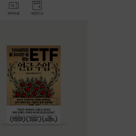
혜택모음
매장안내