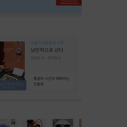
소설가 강화길 첫 산문
낭만적으로 산다
강화길 저
문학동네
통증의 시간과 영화라는
진통제