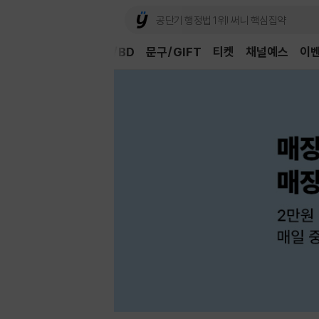
Book
CD/LP
DVD/BD
문구/GIFT
티켓
채널예스
이