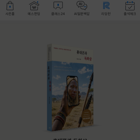
사은품
예스펀딩
클래스24
AI일문백답
리딩런
출석체크