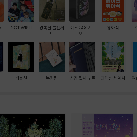
s
NCT WISH
광복절 볼펜세
예스24X모트
유아식
트
모트
대
박효신
북키링
성경 필사 노트
최태성 세계사
여