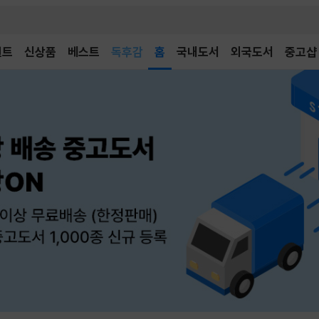
벤트
신상품
베스트
어린이
홈
국내도서
외국도서
중고샵
독후감
어린이