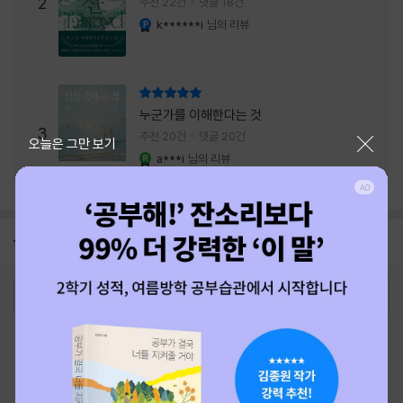
주는 실감과 미스터리 사건의 치밀함이 이루어
2
추천 22건
댓글 18건
내는 최상의 시너지...
k******i
님의 리뷰
YES마니아 : 플래티넘
리뷰 총점
누군가를 이해한다는 것
3
추천 20건
댓글 20건
닫기
오늘은 그만 보기
a***i
님의 리뷰
YES마니아 : 로얄
공지
26년 NBCI 수상 안내
2026-08-01
로그인
최근 본 상품
주문/배송
고객센터 1544-3800
티켓 1544-6399
중고샵 1566-4295
eBook 1:1문의/채팅상담
예스이십사(주) 사업자 정보