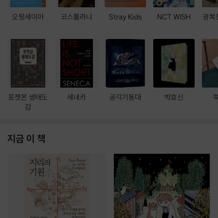
오뒷세이아
코스톨라니
Stray Kids
NCT WISH
광복
포켓몬 생태도
세네카
공각기동대
박효신
감
지금 이 책