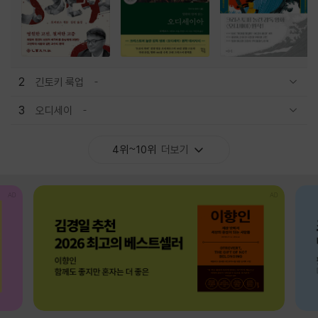
2
긴토키 룩업
관련상품 보이기/감축
3
오디세이
관련상품 보이기/감축
4위~10위
더보기