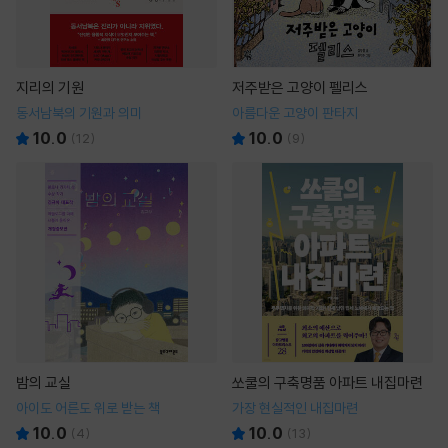
지리의 기원
저주받은 고양이 펠리스
동서남북의 기원과 의미
아름다운 고양이 판타지
10.0
10.0
(
12
)
(
9
)
밤의 교실
쏘쿨의 구축명품 아파트 내집마련
아이도 어른도 위로 받는 책
가장 현실적인 내집마련
10.0
10.0
(
4
)
(
13
)