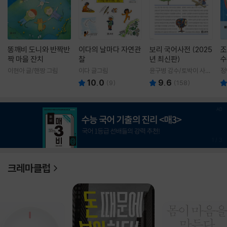
똥깨비 도니와 반짝반
이다의 날마다 자연관
보리 국어사전 (2025
조
짝 마을 잔치
찰
년 최신판)
수
이현아 글/핸짱 그림
이다 글그림
윤구병 감수/토박이 사전
정
편찬실 편
10.0
9.6
(
9
)
(
158
)
1
/
3
크레마클럽