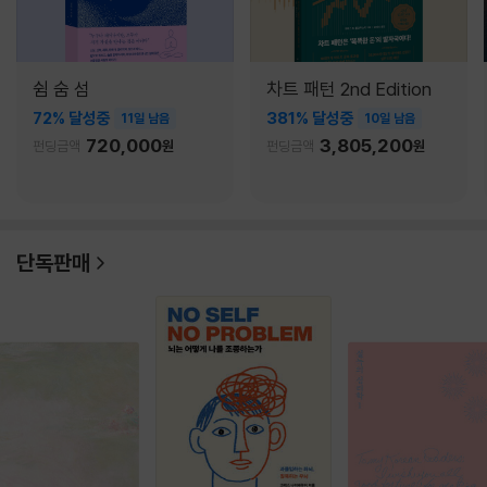
쉼 숨 섬
차트 패턴 2nd Edition
72% 달성중
381% 달성중
11일 남음
10일 남음
720,000
3,805,200
펀딩금액
원
펀딩금액
원
단독판매