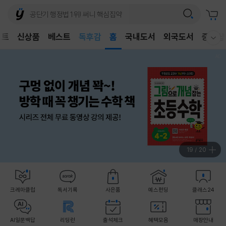
어린이
독후감
벤트
신상품
베스트
홈
국내도서
외국도서
중고샵
어린이
웰컴메뉴 모두보기
20
/
20
크레마클럽
독서기록
사은품
예스펀딩
클래스24
AI일문백답
리딩런
출석체크
혜택모음
매장안내