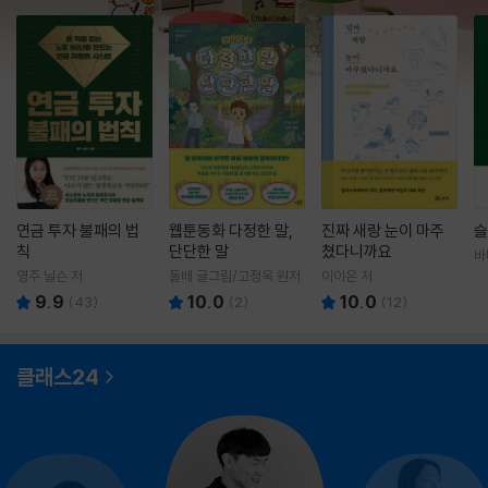
연금 투자 불패의 법
웹툰동화 다정한 말,
진짜 새랑 눈이 마주
슬
칙
단단한 말
쳤다니까요
바
영
영주 닐슨 저
돌배 글그림/고정욱 원저
이이은 저
9.9
10.0
10.0
(
43
)
(
2
)
(
12
)
클래스24