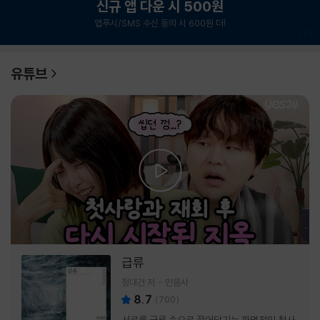
신규 앱 다운 시 500원
앱푸시/SMS 수신 동의 시 600원 더!
1
/
6
유튜브
급류
정대건 저
민음사
8.7
(
700
)