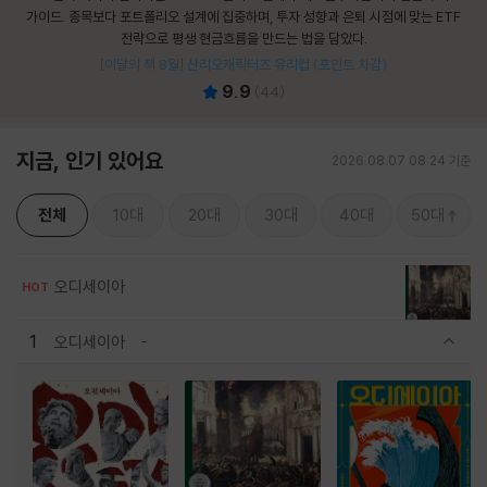
가이드. 종목보다 포트폴리오 설계에 집중하며, 투자 성향과 은퇴 시점에 맞는 ETF
전략으로 평생 현금흐름을 만드는 법을 담았다.
[이달의 책 8월] 산리오캐릭터즈 유리컵 (포인트 차감)
9.9
(
44
)
지금, 인기 있어요
2026.08.07 08:24 기준
전체
10대
20대
30대
40대
50대
오디세이아
HOT
1
오디세이아
관련상품 보이기/감축