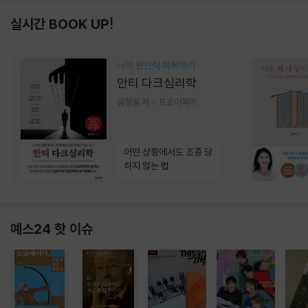
실시간 BOOK UP!
나의 판단력 회복하기
안티 다크심리학
임철웅 저
트로이목마
어떤 상황에서도 조종 당
하지 않는 법
예스24 핫 이슈