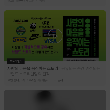
허교범 글/변우재 그림
창비
북트레일러
사람의 마음을 움직이는 스토리
공유되는 순간 완성되는
브랜드 스토리텔링의 원칙
로빈 랜디,그레그 브라운 저/최은아 역
알레