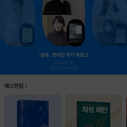
『급류』 정대건 작가 북토크
2026.08.28.
예스24 강서NC점
예스펀딩