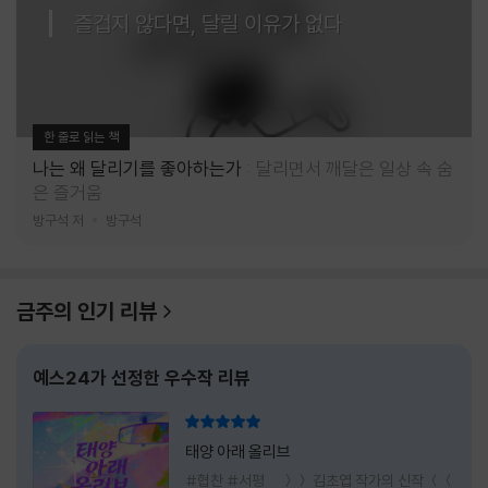
즐겁지 않다면, 달릴 이유가 없다
한 줄로 읽는 책
나는 왜 달리기를 좋아하는가
달리면서 깨달은 일상 속 숨
은 즐거움
방구석 저
방구석
금주의 인기 리뷰
예스24가 선정한 우수작 리뷰
리뷰 총점
태양 아래 올리브
#협찬 #서평 ＞＞ 김초엽 작가의 신작 ＜＜