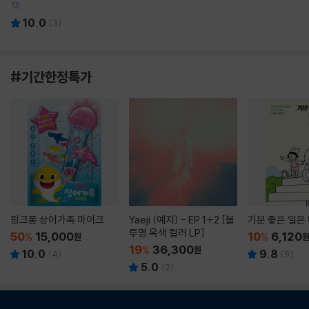
책
10.0
(
3
)
#기간한정특가
핑크퐁 상어가족 마이크
Yaeji (예지) - EP 1+2 [불
기분 좋은 일은
투명 옥색 컬러 LP]
50
15,000
10
6,120
%
원
%
19
36,300
%
원
10.0
9.8
(
4
)
(
9
)
5.0
(
2
)