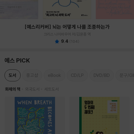
[예스리커버] 뇌는 어떻게 나를 조종하는가
크리스 나이바우어 저/김윤종 역
9.4
(
104
)
예스 PICK
도서
중고샵
eBook
CD/LP
DVD/BD
문구/GI
화제의 책
외국도서
세트도서