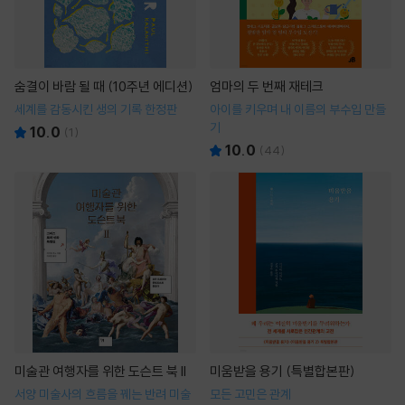
숨결이 바람 될 때 (10주년 에디션)
엄마의 두 번째 재테크
세계를 감동시킨 생의 기록 한정판
아이를 키우며 내 이름의 부수입 만들
기
10.0
(
1
)
10.0
(
44
)
미술관 여행자를 위한 도슨트 북 II
미움받을 용기 (특별합본판)
서양 미술사의 흐름을 꿰는 반려 미술
모든 고민은 관계