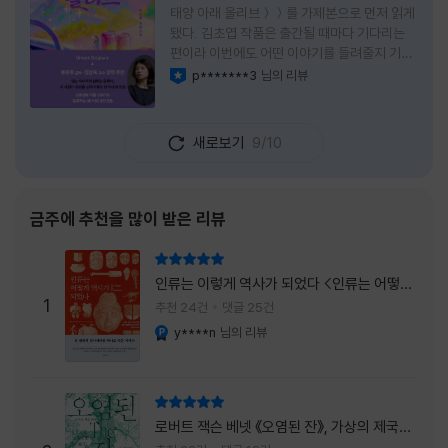
태양 아래 올리브＞＞를 가제본으로 먼저 읽게
됐다. 김초엽 작품은 출간될 때마다 기다리는
편이라 이번에도 어떤 이야기를 들려줄지 기대
가 컸다. 스포일러 없이 읽는 것이 가장 재미있
p*******3
님의 리뷰
이달의 사락
는 소설이라는 이야기를 들었기에 아무 정보도
찾아보지 않고 책을 펼쳤다. 지금 생각해 보면
그 선택이 정말 잘한 일이었다. 첫 장부터 평범
새로보기
9/10
하지 않았다. 사라진 누군가에게 보내는 메일로
시작되는 이야기는 곧바로 궁금증을 만든다. 오
래전 헤어진 친구가 다시 만나게 되고, 과거의
흔적을 따라 낯선 나라를 여행하게 된다는 설정
금주에 추천을 많이 받은 리뷰
이 무더운 여름을 벗어나는 피서처럼 흥미롭기
만 하다. 처음에는 단순한 추적 이야기인 줄 알
리뷰 총점
았는데, 읽을수록 전혀 다른 방향으로 흘러간
인류는 이렇게 역사가 되었다 <인류는 어떻게
다. '왜 이런 일이 벌어졌을까?', '이 사람이 정
1
역사가 되었나>
추천 24건
댓글 25건
말 믿어도
y****n
님의 리뷰
YES마니아 : 플래티넘
리뷰 총점
로버트 잭슨 베넷 《오염된 잔》, 가상의 제국이