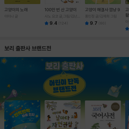
고양이의 노래
100만 번 산 고양이
고양이 해결사 깜냥 9
고
활
이미나 글
사노 요코 글,그림/김난주
홍민정 글/김재희 그림
렇
역
이
9.4
9.7
(
124
)
(
60
)
보리 출판사 브랜드전