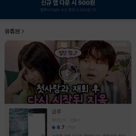
신규 앱 다운 시 500원
앱푸시/SMS 수신 동의 시 600원 더!
1
/
6
유튜브
급류
정대건 저
민음사
8.7
(
700
)