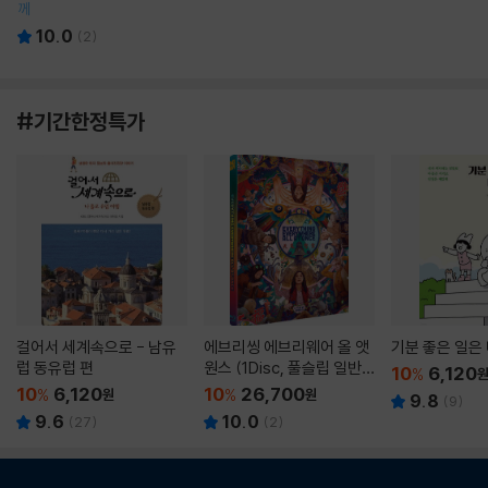
께
10.0
(
2
)
#기간한정특가
걸어서 세계속으로 - 남유
에브리씽 에브리웨어 올 앳
기분 좋은 일은
럽 동유럽 편
원스 (1Disc, 풀슬립 일반
10
6,120
%
판) : 블루레이
10
6,120
10
26,700
%
원
%
원
9.8
(
9
)
9.6
10.0
(
27
)
(
2
)