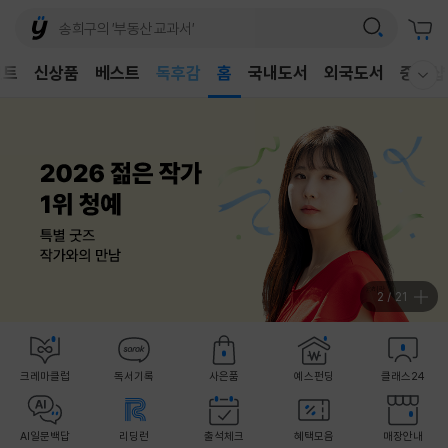
어린이
독후감
벤트
신상품
베스트
홈
국내도서
외국도서
중고샵
웰컴메뉴 모두보기
어린이
3
/
21
크레마클럽
독서기록
사은품
예스펀딩
클래스24
AI일문백답
리딩런
출석체크
혜택모음
매장안내