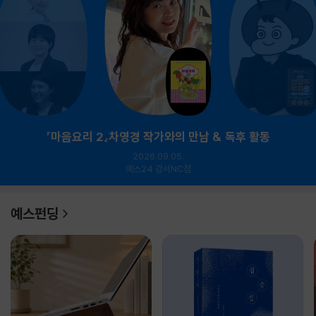
『마음요리 2』차영경 작가와의 만남 & 독후 활동
2026.09.05.
예스24 강서NC점
예스펀딩