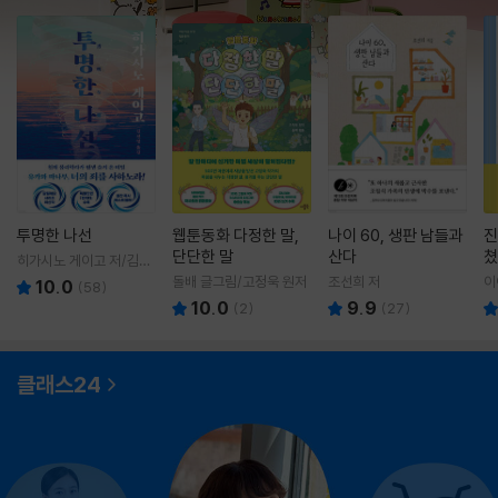
투명한 나선
웹툰동화 다정한 말,
나이 60, 생판 남들과
진
단단한 말
산다
쳤
히가시노 게이고 저/김선
영 역
돌배 글그림/고정욱 원저
조선희 저
이
10.0
(
58
)
10.0
9.9
(
2
)
(
27
)
클래스24