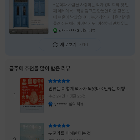
-문학과 사람을 사랑하는 작가 강미희의 첫 번
째 에세이북- 책을 덮고도 한동안 마음 깊은 곳
에 여운이 남았습니다. 누군가의 지나온 시간을
들려주는 에세이이면서도, 이상하리만치 읽는
사람 자신의 삶을 다시 돌아보게 만드는 책이었
d*******3
님의 리뷰
YES마니아 : 로얄
습니다. 그래서 이 책은 단순히 한 사람의 기록
으로 머물지 않고, 각자의 상처와 후회, 다 지나
새로보기
7/10
온 줄 알았던 마음의 결을 가만히 비추는 거울
처럼 다가왔습니다. 무엇보다 좋았던 점은 이
책이 큰 목소리로 삶의 답을 가르치려 하지 않
는다는 것, 대신 지나온 시간 속에서 비로소 알
금주에 추천을 많이 받은 리뷰
아차리게 되는 감정들, 놓아야 지켜지는 것들이
있고 무너지지 않는 것보다 다시 일어서는 일이
리뷰 총점
더 중요하다는 사실을 담담하게 보여줍니다. 그
인류는 이렇게 역사가 되었다 <인류는 어떻게
래서 읽는 내내 위로가 과장되지 않았고, 오히
1
역사가 되었나>
추천 24건
댓글 25건
려 그 절제된 진심 덕분에 더 오래 마음에 남았
y****n
님의 리뷰
YES마니아 : 플래티넘
습니다. 책 곳곳에
리뷰 총점
누군가를 이해한다는 것
2