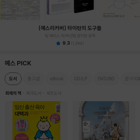
[예스리커버] 타이탄의 도구들
팀 페리스 저/박선령,정지현 공역
9.3
(
1,396
)
예스 PICK
도서
중고샵
eBook
CD/LP
DVD/BD
문구/GI
화제의 책
외국도서
세트도서