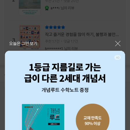
추천 21건
댓글 20건
a***i
님의 리뷰
YES마니아 : 로얄
리뷰 총점
작고 즐거운 경험을 많이 하기, 불행과 불안을
3
회피하지 말기, 그리고 좋은 사람을 많이 만나
추천 17건
댓글 17건
닫기
오늘은 그만 보기
기.
h*******1
님의 리뷰
공지
26년 NBCI 수상 안내
2026-08-01
로그인
최근 본 상품
주문/배송
고객센터 1544-3800
티켓 1544-6399
중고샵 1566-4295
eBook 1:1문의/채팅상담
예스이십사(주) 사업자 정보
이용약관
개인정보처리방침
청소년보호정책