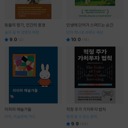
동물의 향기, 인간의 풍경
인생에 단어가 스며드는 순간
숲과 길 위 생명의 여정
단어 하나로 바뀌는 세상
9.0
10.0
(
2
)
(
16
)
미피와 예술가들
적정 주가 가치투자 법칙
미피, 미술관에 가다
평생 쓸 수 있는 원칙
9.9
(
42
)