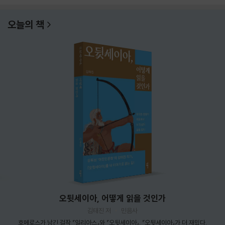
오늘의 책
오뒷세이아, 어떻게 읽을 것인가
김태진 저
민음사
호메로스가 남긴 걸작 『일리아스』와 『오뒷세이아』. 『오뒷세이아』가 더 재밌다.