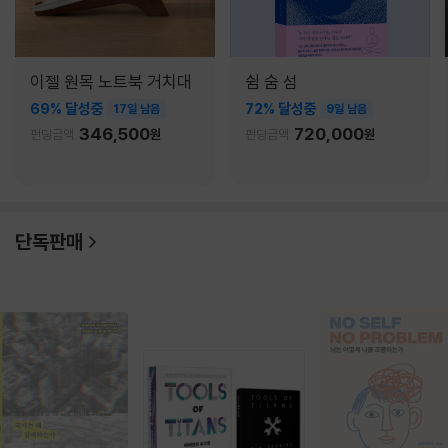
이젤 원목 노트북 거치대
쉼 숨 섬
69% 달성중
72% 달성중
17일 남음
9일 남음
346,500
720,000
펀딩금액
원
펀딩금액
원
단독판매