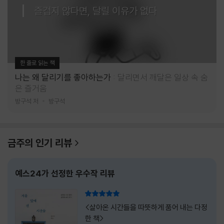
즐겁지 않다면, 달릴 이유가 없다
한 줄로 읽는 책
나는 왜 달리기를 좋아하는가
달리면서 깨달은 일상 속 숨
은 즐거움
방구석 저
방구석
금주의 인기 리뷰
예스24가 선정한 우수작 리뷰
리뷰 총점
<살아온 시간들을 따뜻하게 품어 내는 다정
한 책>