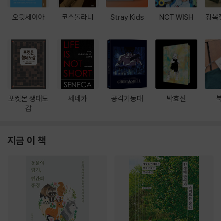
오뒷세이아
코스톨라니
Stray Kids
NCT WISH
광복
포켓몬 생태도
세네카
공각기동대
박효신
감
지금 이 책