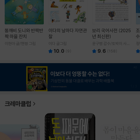
똥깨비 도니와 반짝반
이다의 날마다 자연관
보리 국어사전 (2025
조
짝 마을 잔치
찰
년 최신판)
수
이현아 글/핸짱 그림
이다 글그림
윤구병 감수/토박이 사전
정
편찬실 편
10.0
9.6
(
9
)
(
158
)
1
/
3
크레마클럽