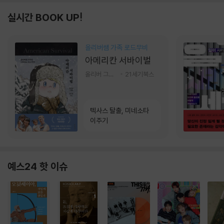
실시간 BOOK UP!
올리버쌤 가족 로드무비
아메리칸 서바이벌
올리버 그랜트,정다운 저
21세기북스
텍사스 탈출, 미네소타
이주기
예스24 핫 이슈