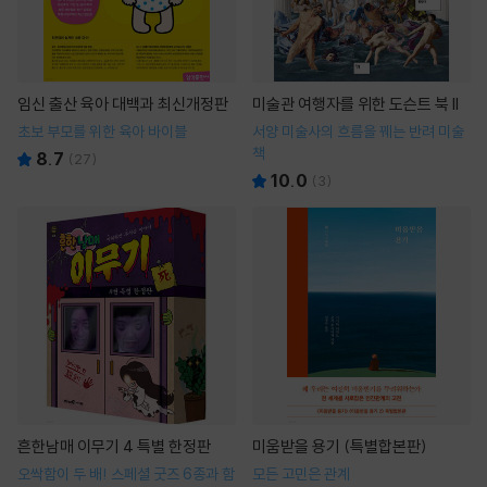
임신 출산 육아 대백과 최신개정판
미술관 여행자를 위한 도슨트 북 II
초보 부모를 위한 육아 바이블
서양 미술사의 흐름을 꿰는 반려 미술
책
8.7
(
27
)
10.0
(
3
)
흔한남매 이무기 4 특별 한정판
미움받을 용기 (특별합본판)
오싹함이 두 배! 스페셜 굿즈 6종과 함
모든 고민은 관계