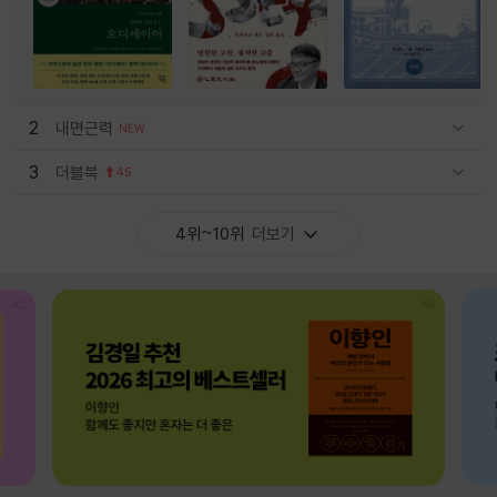
2
내면근력
관련상품 보이기/감축
3
더블북
45
관련상품 보이기/감축
4위~10위
더보기