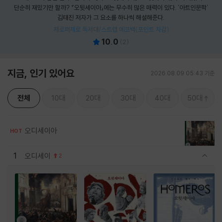
단순히 재밌기만 할까? 『오뒷세이아』에는 무수히 많은 매력이 있다. '아트인문학'
김태진 저자가 그 요소를 하나씩 해설해준다.
제로퍼제로 독서대/스트랩 에코백(포인트 차감)
10.0
(
2
)
지금, 인기 있어요
2026.08.09 05:43 기준
전체
10대
20대
30대
40대
50대
오디세이아
HOT
1
오디세이
2
관련상품 보이기/감축