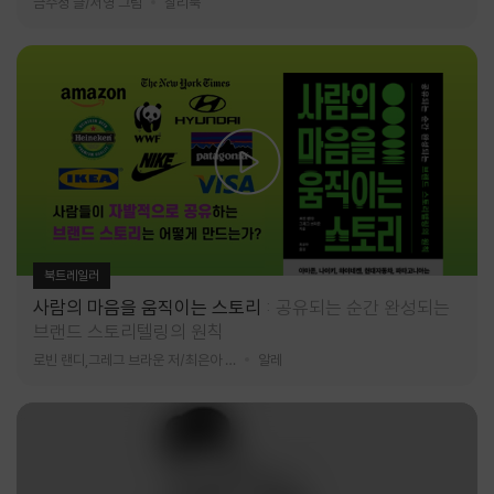
금수정 글/서영 그림
찰리북
북트레일러
사람의 마음을 움직이는 스토리
공유되는 순간 완성되는
브랜드 스토리텔링의 원칙
로빈 랜디,그레그 브라운 저/최은아 역
알레