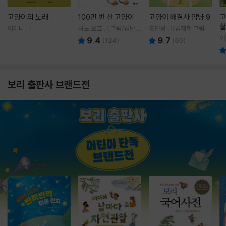
고양이의 노래
100만 번 산 고양이
고양이 해결사 깜냥 9
고
활
이미나 글
사노 요코 글,그림/김난주
홍민정 글/김재희 그림
렇
역
이
9.4
9.7
(
124
)
(
60
)
보리 출판사 브랜드전