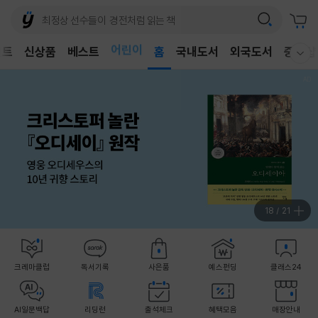
어린이
벤트
신상품
베스트
독후감
홈
국내도서
외국도서
중고샵
웰컴메뉴 모두보기
어린이
18
/
21
크레마클럽
독서기록
사은품
예스펀딩
클래스24
AI일문백답
리딩런
출석체크
혜택모음
매장안내