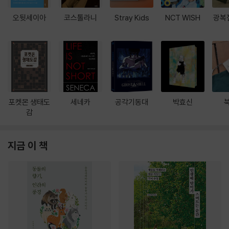
오뒷세이아
코스톨라니
Stray Kids
NCT WISH
광복
포켓몬 생태도
세네카
공각기동대
박효신
감
지금 이 책