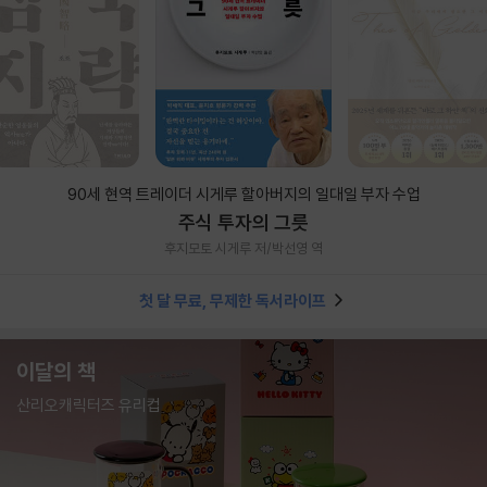
90세 현역 트레이더 시게루 할아버지의 일대일 부자 수업
주식 투자의 그릇
후지모토 시게루 저/박선영 역
첫 달 무료, 무제한 독서라이프
이달의 책
산리오캐릭터즈 유리컵