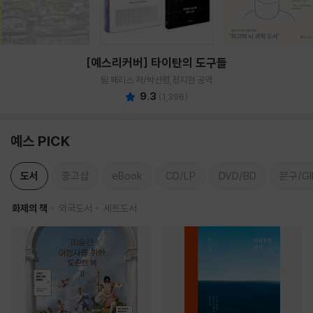
[예스리커버] 타이탄의 도구들
팀 페리스 저/박선령,정지현 공역
9.3
(
1,396
)
예스 PICK
도서
중고샵
eBook
CD/LP
DVD/BD
문구/GI
화제의 책
외국도서
세트도서