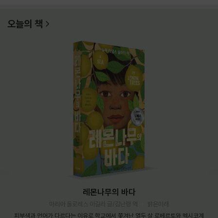
오늘의 책
레몬나무의 바다
마리아 돌로레스 아길라 글/김난령 역
밝은미래
피부색과 언어가 다르다는 이유로 학교에서 쫓겨난 열두 살 로베르토와 멕시코계