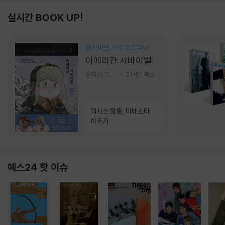
실시간 BOOK UP!
올리버쌤 가족 로드무비
아메리칸 서바이벌
올리버 그랜트,정다운 저
21세기북스
텍사스 탈출, 미네소타
이주기
예스24 핫 이슈