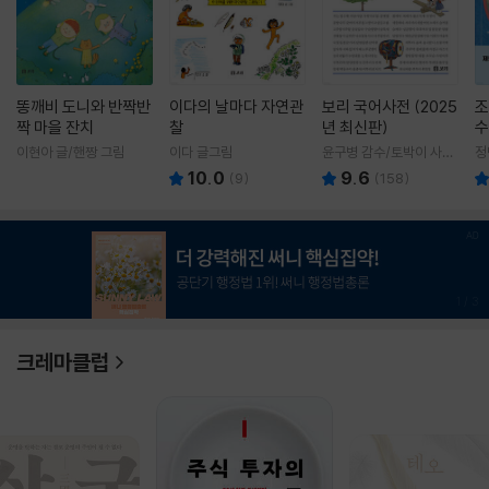
똥깨비 도니와 반짝반
이다의 날마다 자연관
보리 국어사전 (2025
조
짝 마을 잔치
찰
년 최신판)
수
이현아 글/핸짱 그림
이다 글그림
윤구병 감수/토박이 사전
정
편찬실 편
10.0
9.6
(
9
)
(
158
)
1
/
3
크레마클럽