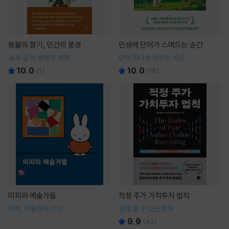
동물의 향기, 인간의 풍경
인생에 단어가 스며드는 순간
숲과 길 위 생명의 여정
단어 하나로 바뀌는 세상
10.0
10.0
(
1
)
(
16
)
미피와 예술가들
적정 주가 가치투자 법칙
미피, 미술관에 가다
평생 쓸 수 있는 원칙
9.9
(
42
)