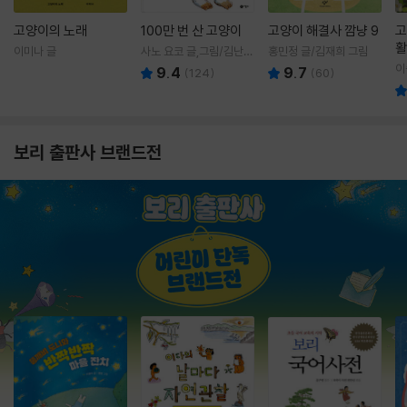
고양이의 노래
100만 번 산 고양이
고양이 해결사 깜냥 9
고
활
이미나 글
사노 요코 글,그림/김난주
홍민정 글/김재희 그림
렇
역
이
9.4
9.7
(
124
)
(
60
)
보리 출판사 브랜드전