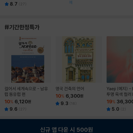
께
8.7
(
27
)
#기간한정특가
걸어서 세계속으로 - 남유
영국 건축의 언어
Yaeji (예지) -
럽 동유럽 편
투명 옥색 컬러 
10
6,300
%
원
10
6,120
19
36,30
%
원
%
9.3
(
16
)
9.6
5.0
(
27
)
(
2
)
신규 앱 다운 시 500원