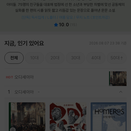
아이들. 75명의 친구들을 대표해 법정에 선 한 소년과 부당한 차별에 맞선 공동체의
실화를 한 편의 시를 읽듯 짧고 리듬감 있는 문장으로 풀어낸 운문 소설.
[단독] 독서집게 / L홀더 / 여름 담요 / 무지 노트 (포인트차감)
10.0
(
15
)
지금, 인기 있어요
2026.08.07 23:38 기준
전체
10대
20대
30대
40대
50대
오디세이아
HOT
1
오디세이아
관련상품 보이기/감축