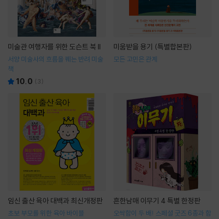
미술관 여행자를 위한 도슨트 북 II
미움받을 용기 (특별합본판)
서양 미술사의 흐름을 꿰는 반려 미술
모든 고민은 관계
책
10.0
(
3
)
임신 출산 육아 대백과 최신개정판
흔한남매 이무기 4 특별 한정판
초보 부모를 위한 육아 바이블
오싹함이 두 배! 스페셜 굿즈 6종과 함