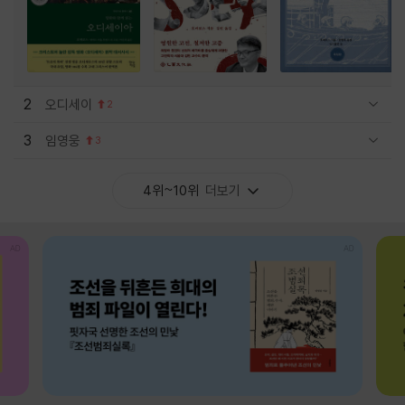
2
오디세이
2
관련상품 보이기/감축
3
임영웅
3
관련상품 보이기/감축
4위~10위
더보기