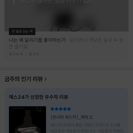
즐겁지 않다면, 달릴 이유가 없다
한 줄로 읽는 책
나는 왜 달리기를 좋아하는가
달리면서 깨달은 일상 속 숨
은 즐거움
방구석 저
방구석
금주의 인기 리뷰
예스24가 선정한 우수작 리뷰
리뷰 총점
[천사의 위스키]_에릭 오
예스24 리뷰어 클럽 서평단 자격으로 도서를
제공받고 작성한 리뷰입니다 사람들이 저마다