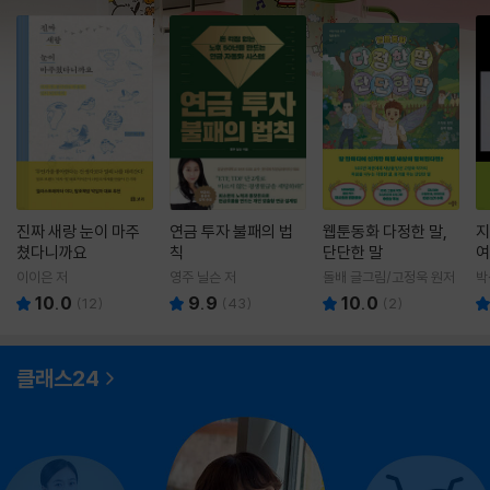
진짜 새랑 눈이 마주
연금 투자 불패의 법
웹툰동화 다정한 말,
지
쳤다니까요
칙
단단한 말
여
이이은 저
영주 닐슨 저
돌배 글그림/고정욱 원저
박
10.0
9.9
10.0
(
12
)
(
43
)
(
2
)
클래스24