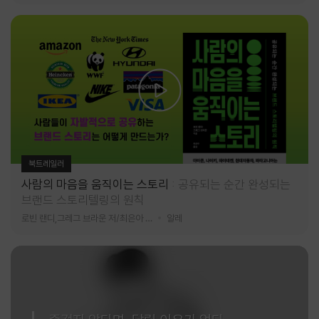
북트레일러
사람의 마음을 움직이는 스토리
공유되는 순간 완성되는
브랜드 스토리텔링의 원칙
로빈 랜디,그레그 브라운 저/최은아 역
알레