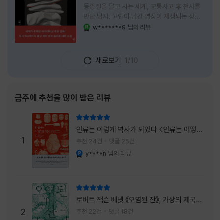
등껍질을 달고 사는 세계, 교통사고 후 천사를
만난 남자, 고인이 남긴 영상이 재생되는 장례
식장에서 똥을 싼 개. 이 책에는 몇 줄만 읽어도
w*******9
님의 리뷰
YES마니아 : 로얄
그다음 장면이 궁금해지는 이야기들이 가득하
다. 한 편만 읽고 덮으려 했는데, 다음 이야기로
넘어가 있었다. 소설을 읽으면서 잘 만든 단편
새로보기
1/10
애니메이션 여러 편을 차례로 보는 기분이 들었
다. (이건 저자가 픽사 애니메이터라는 소개 글
을 봐서 더 그렇게 생각했을 수도 있다.) 장면은
선명하게 그려졌고, 한 편이 끝날 때마다 질문
금주에 추천을 많이 받은 리뷰
이 뒤따라왔다. 감출 수 없는 세계는 더 다정할
까 「등껍질」의 세계에서 사람들은 저마다 다른
리뷰 총점
등껍질을 달고 살아간다. 몸의 일부이면서 한
인류는 이렇게 역사가 되었다 <인류는 어떻게
사람을 표현하는 수단
1
역사가 되었나>
추천 24건
댓글 25건
y****n
님의 리뷰
YES마니아 : 플래티넘
리뷰 총점
로버트 잭슨 베넷 《오염된 잔》, 가상의 제국이
주는 실감과 미스터리 사건의 치밀함이 이루어
2
추천 22건
댓글 18건