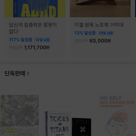
당신의 집중력은 잘못이
이젤 원목 노트북 거치대
없다
13% 달성중
19일 남음
117% 달성중
12일 남음
63,000
펀딩금액
원
1,171,700
펀딩금액
원
단독판매