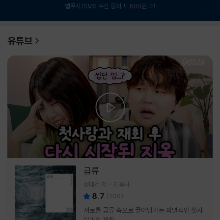
앱푸시/SMS 수신 동의 시 600원 더!
1
/
6
유튜브
급류
정대건 저
민음사
8.7
(
700
)
서로를 급류 속으로 끌어당기는 파멸적인 첫사