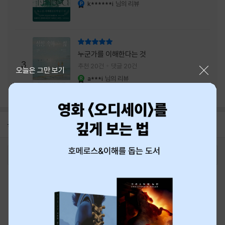
내는 최상의 시너지...
k******i
님의 리뷰
YES마니아 : 플래티넘
리뷰 총점
누군가를 이해한다는 것
3
추천 20건
댓글 20건
닫기
오늘은 그만 보기
a***i
님의 리뷰
YES마니아 : 로얄
공지
8월 신용카드 무이자할부 안내
2026-08-01
로그인
최근 본 상품
주문/배송
고객센터 1544-3800
티켓 1544-6399
중고샵 1566-4295
eBook 1:1문의/채팅상담
예스이십사(주) 사업자 정보
이용약관
개인정보처리방침
청소년보호정책