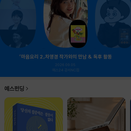
『마음요리 2』차영경 작가와의 만남 & 독후 활동
2026.09.05.
예스24 강서NC점
예스펀딩