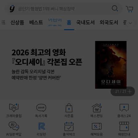
어린이
벤트
신상품
베스트
독후감
홈
국내도서
외국도서
중고샵
웰컴메뉴 모두보기
어린이
1
/
21
크레마클럽
독서기록
사은품
예스펀딩
클래스24
AI일문백답
리딩런
출석체크
혜택모음
매장안내