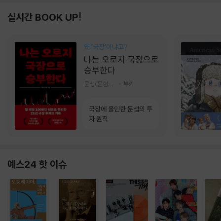
실시간 BOOK UP!
왜 ‘국장‘이냐고?
나는 오로지 국장으로
승부한다
문샘(문현철) 저
부키
국장에 올인한 문샘의 투
자 원칙
예스24 핫 이슈