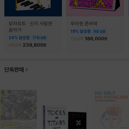
모차르트 : 신이 사랑한
우아한 존버력
음악가
19% 달성중
8일 남음
24% 달성중
17일 남음
186,000
펀딩금액
원
238,800
펀딩금액
원
단독판매