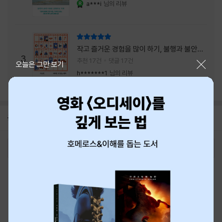
a***i
님의 리뷰
YES마니아 : 로얄
리뷰 총점
작고 즐거운 경험을 많이 하기, 불행과 불안을
3
회피하지 말기, 그리고 좋은 사람을 많이 만나
추천 17건
댓글 17건
닫기
오늘은 그만 보기
기.
h*******1
님의 리뷰
공지
8월 신용카드 무이자할부 안내
2026-08-01
로그인
최근 본 상품
주문/배송
고객센터 1544-3800
티켓 1544-6399
중고샵 1566-4295
eBook 1:1문의/채팅상담
예스이십사(주) 사업자 정보
이용약관
개인정보처리방침
청소년보호정책
PC버전
회사소개
거래처관계자께