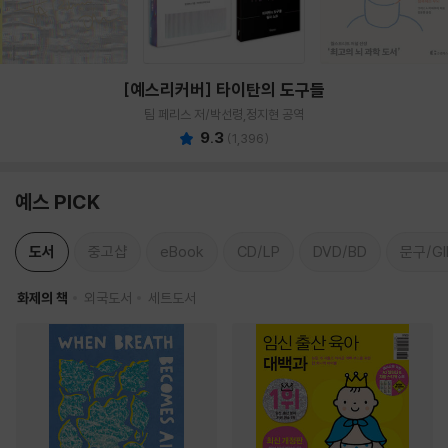
[예스리커버] 타이탄의 도구들
팀 페리스 저/박선령,정지현 공역
9.3
(
1,396
)
예스 PICK
도서
중고샵
eBook
CD/LP
DVD/BD
문구/GI
화제의 책
외국도서
세트도서