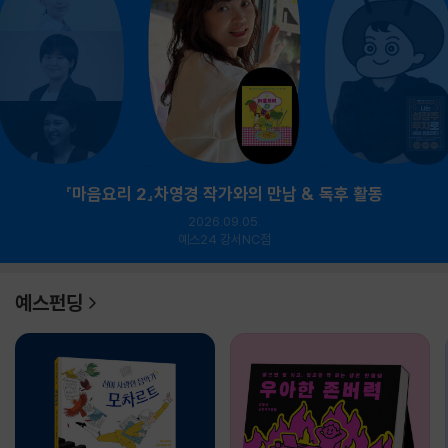
『마음요리 2』차영경 작가와의 만남 & 독후 활동
2026.09.05.
예스24 강서NC점
예스펀딩