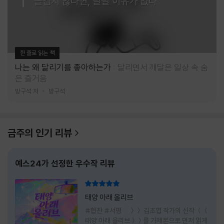
즐겁지 않다면, 달릴 이유가 없다
한 줄로 읽는 책
나는 왜 달리기를 좋아하는가
달리면서 깨달은 일상 속 숨
은 즐거움
방구석 저
방구석
금주의 인기 리뷰
예스24가 선정한 우수작 리뷰
리뷰 총점
태양 아래 올리브
#협찬 #서평 ＞＞ 김초엽 작가의 신작 ＜＜
태양 아래 올리브＞＞를 가제본으로 먼저 읽게