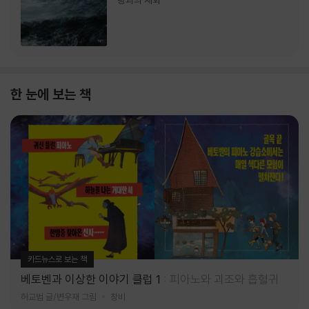
랑과의 재회
한 눈에 보는 책
카드뉴스로 보는 책
베토벤과 이상한 이야기 클럽 1
피아노와 괴조와 흡혈귀
허교범 글/변우재 그림
창비