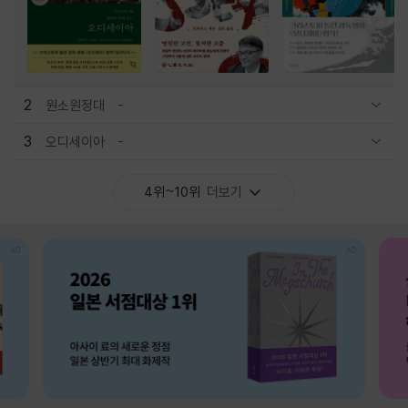
2
원소원정대
관련상품 보이기/감축
3
오디세이아
관련상품 보이기/감축
4위~10위
더보기