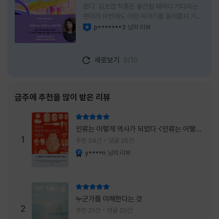
됐다. 김초엽 작품은 출간될 때마다 기다리는
편이라 이번에도 어떤 이야기를 들려줄지 기대
가 컸다. 스포일러 없이 읽는 것이 가장 재미있
p*******3
님의 리뷰
이달의 사락
는 소설이라는 이야기를 들었기에 아무 정보도
찾아보지 않고 책을 펼쳤다. 지금 생각해 보면
그 선택이 정말 잘한 일이었다. 첫 장부터 평범
새로보기
9/10
하지 않았다. 사라진 누군가에게 보내는 메일로
시작되는 이야기는 곧바로 궁금증을 만든다. 오
래전 헤어진 친구가 다시 만나게 되고, 과거의
흔적을 따라 낯선 나라를 여행하게 된다는 설정
금주에 추천을 많이 받은 리뷰
이 무더운 여름을 벗어나는 피서처럼 흥미롭기
만 하다. 처음에는 단순한 추적 이야기인 줄 알
리뷰 총점
았는데, 읽을수록 전혀 다른 방향으로 흘러간
인류는 이렇게 역사가 되었다 <인류는 어떻게
다. '왜 이런 일이 벌어졌을까?', '이 사람이 정
1
역사가 되었나>
추천 24건
댓글 25건
말 믿어도
y****n
님의 리뷰
YES마니아 : 플래티넘
리뷰 총점
누군가를 이해한다는 것
2
추천 21건
댓글 20건