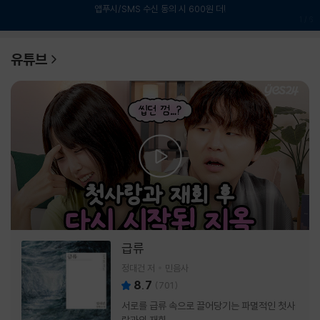
앱푸시/SMS 수신 동의 시 600원 더!
1
/
6
유튜브
급류
정대건 저
민음사
8.7
(
701
)
서로를 급류 속으로 끌어당기는 파멸적인 첫사