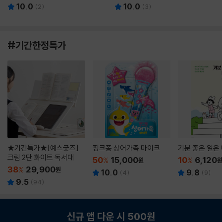
10.0
10.0
(
2
)
(
3
)
#기간한정특가
★기간특가★[예스굿즈]
핑크퐁 상어가족 마이크
기분 좋은 일은
크림 2단 화이트 독서대
50
15,000
10
6,120
%
원
%
38
29,900
%
원
10.0
9.8
(
4
)
(
9
)
9.5
(
94
)
신규 앱 다운 시 500원