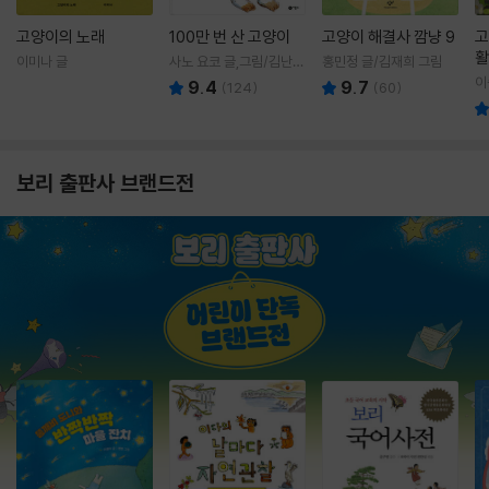
고양이의 노래
100만 번 산 고양이
고양이 해결사 깜냥 9
고
활
이미나 글
사노 요코 글,그림/김난주
홍민정 글/김재희 그림
렇
역
이
9.4
9.7
(
124
)
(
60
)
보리 출판사 브랜드전