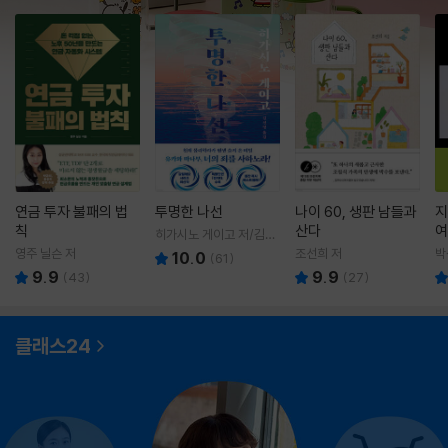
연금 투자 불패의 법
투명한 나선
나이 60, 생판 남들과
지
칙
산다
여
히가시노 게이고 저/김선
영 역
영주 닐슨 저
조선희 저
박
10.0
(
61
)
9.9
9.9
(
43
)
(
27
)
클래스24