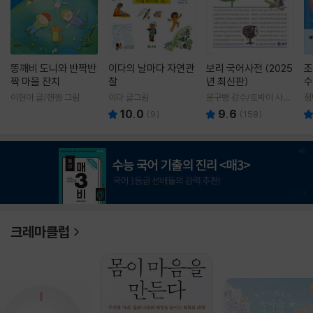
똥깨비 도니와 반짝반
이다의 날마다 자연관
보리 국어사전 (2025
조
짝 마을 잔치
찰
년 최신판)
수
이현아 글/핸짱 그림
이다 글그림
윤구병 감수/토박이 사전
정
편찬실 편
10.0
9.6
(
9
)
(
158
)
1
/
3
크레마클럽