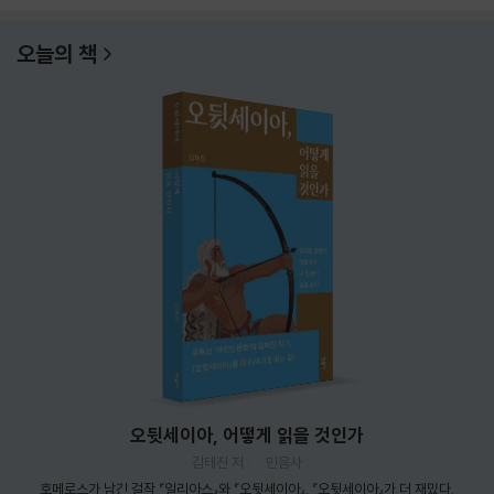
오늘의 책
오뒷세이아, 어떻게 읽을 것인가
김태진 저
민음사
호메로스가 남긴 걸작 『일리아스』와 『오뒷세이아』. 『오뒷세이아』가 더 재밌다.