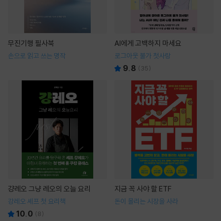
무진기행 필사북
AI에게 고백하지 마세요
손으로 읽고 쓰는 명작
로그아웃 불가 첫사랑
9.8
(
35
)
걍레오 그냥 레오의 오늘 요리
지금 꼭 사야 할 ETF
강레오 셰프 첫 요리책
돈이 몰리는 시장을 사라
10.0
(
8
)