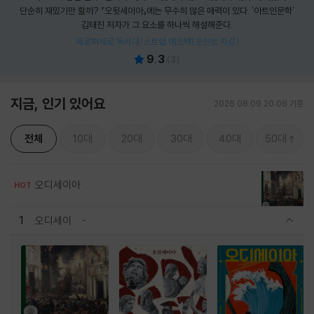
단순히 재밌기만 할까? 『오뒷세이아』에는 무수히 많은 매력이 있다. '아트인문학'
김태진 저자가 그 요소를 하나씩 해설해준다.
제로퍼제로 독서대/스트랩 에코백(포인트 차감)
9.3
(
3
)
지금, 인기 있어요
2026.08.09 20:06 기준
전체
10대
20대
30대
40대
50대
오디세이아
HOT
1
오디세이
관련상품 보이기/감축