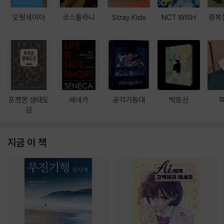
오뒷세이아
코스톨라니
Stray Kids
NCT WISH
광복
포켓몬 생태도
세네카
공각기동대
박효신
감
지금 이 책