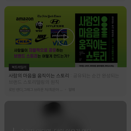
북트레일러
사람의 마음을 움직이는 스토리
공유되는 순간 완성되는
브랜드 스토리텔링의 원칙
로빈 랜디,그레그 브라운 저/최은아 역
알레