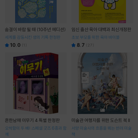
숨결이 바람 될 때 (10주년 에디션)
임신 출산 육아 대백과 최신개정판
세계를 감동시킨 생의 기록 한정판
초보 부모를 위한 육아 바이블
10.0
8.7
(
1
)
(
27
)
흔한남매 이무기 4 특별 한정판
미술관 여행자를 위한 도슨트 북 II
오싹함이 두 배! 스페셜 굿즈 6종과 함
서양 미술사의 흐름을 꿰는 반려 미술
께
책