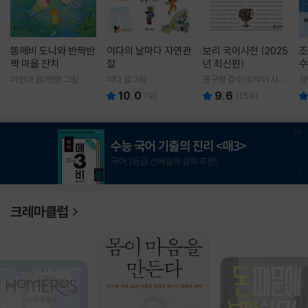
똥깨비 도니와 반짝반
이다의 날마다 자연관
보리 국어사전 (2025
조
짝 마을 잔치
찰
년 최신판)
수
이현아 글/핸짱 그림
이다 글그림
윤구병 감수/토박이 사전
정
편찬실 편
10.0
9.6
(
9
)
(
158
)
1
/
3
크레마클럽