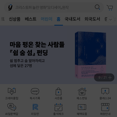
어린이
벤트
신상품
베스트
독후감
홈
국내도서
외국도서
중고샵
웰컴메뉴 모두보기
어린이
9
/
21
크레마클럽
독서기록
사은품
예스펀딩
클래스24
AI일문백답
리딩런
출석체크
혜택모음
매장안내