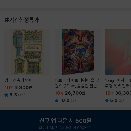
#기간한정특가
영국 건축의 언어
에브리씽 에브리웨어 올 앳
Yaeji (예지) -
원스 (1Disc, 풀슬립 일반
투명 옥색 컬러 
10
6,300
%
원
판) : 블루레이
10
26,700
19
36,30
%
원
%
9.3
(
16
)
10.0
5.0
(
2
)
(
2
)
신규 앱 다운 시 500원
앱푸시/SMS 수신 동의 시 600원 더!