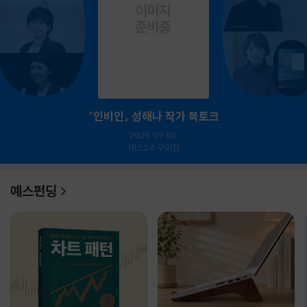
『인비인』 성해나 작가 북토크
2026.09.05.
예스24 구의점
예스펀딩