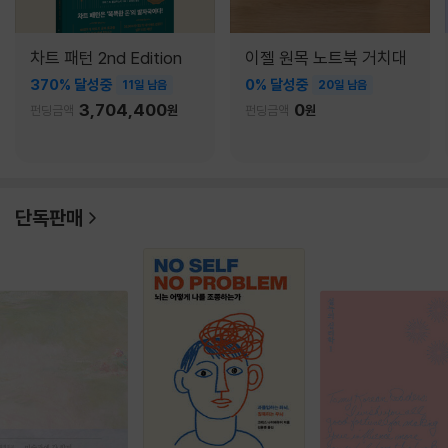
차트 패턴 2nd Edition
이젤 원목 노트북 거치대
370% 달성중
0% 달성중
11일 남음
20일 남음
3,704,400
0
펀딩금액
원
펀딩금액
원
단독판매