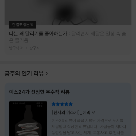
한 줄로 읽는 책
나는 왜 달리기를 좋아하는가
달리면서 깨달은 일상 속 숨
은 즐거움
방구석 저
방구석
금주의 인기 리뷰
예스24가 선정한 우수작 리뷰
리뷰 총점
[천사의 위스키]_에릭 오
예스24 리뷰어 클럽 서평단 자격으로 도서를
제공받고 작성한 리뷰입니다 사람들이 저마다
등껍질을 달고 사는 세계, 교통사고 후 천사를