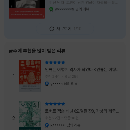
만난 남자, 고인이 남긴 영상이 재생되는 장례
식장에서 똥을 싼 개. 이 책에는 몇 줄만 읽어도
w*******9
님의 리뷰
YES마니아 : 로얄
그다음 장면이 궁금해지는 이야기들이 가득하
다. 한 편만 읽고 덮으려 했는데, 다음 이야기로
넘어가 있었다. 소설을 읽으면서 잘 만든 단편
새로보기
1/10
애니메이션 여러 편을 차례로 보는 기분이 들었
다. (이건 저자가 픽사 애니메이터라는 소개 글
을 봐서 더 그렇게 생각했을 수도 있다.) 장면은
선명하게 그려졌고, 한 편이 끝날 때마다 질문
금주에 추천을 많이 받은 리뷰
이 뒤따라왔다. 감출 수 없는 세계는 더 다정할
까 「등껍질」의 세계에서 사람들은 저마다 다른
리뷰 총점
등껍질을 달고 살아간다. 몸의 일부이면서 한
인류는 이렇게 역사가 되었다 <인류는 어떻게
사람을 표현하는 수단
1
역사가 되었나>
추천 24건
댓글 25건
y****n
님의 리뷰
YES마니아 : 플래티넘
리뷰 총점
로버트 잭슨 베넷 《오염된 잔》, 가상의 제국이
주는 실감과 미스터리 사건의 치밀함이 이루어
2
추천 22건
댓글 18건
내는 최상의 시너지...
k******i
님의 리뷰
YES마니아 : 플래티넘