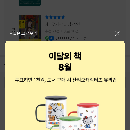
리뷰 총점
쾌 : 젓가락 괴담 경연
3
추천 21건
댓글 20건
닫기
오늘은 그만 보기
s******7
님의 리뷰
YES마니아 : 로얄
이달의 사락
공지
8월 상품권+쿠폰+결제+추천 혜택모음
2026-08-01
로그인
최근 본 상품
주문/배송
고객센터 1544-3800
티켓 1544-6399
중고샵 1566-4295
eBook 1:1문의/채팅상담
예스이십사(주) 사업자 정보
이용약관
개인정보처리방침
청소년보호정책
PC버전
회사소개
거래처관계자께