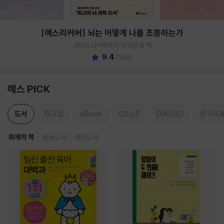
[예스리커버] 뇌는 어떻게 나를 조종하는가
크리스 나이바우어 저/김윤종 역
9.4
(
104
)
예스 PICK
도서
중고샵
eBook
CD/LP
DVD/BD
문구/GI
화제의 책
외국도서
세트도서