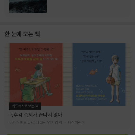
한 눈에 보는 책
카드뉴스로 보는 책
독후감 숙제가 끝나지 않아
누카가 미오 글/토티 그림/김지영 역
다산어린이