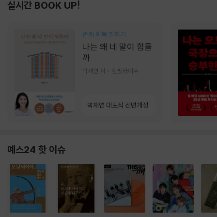
실시간 BOOK UP!
관계 회복 말하기
나는 왜 네 말이 힘들
까
박재연 저
한빛라이프
박재연 대표작 전면개정
예스24 핫 이슈