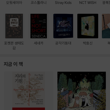
오뒷세이아
코스톨라니
Stray Kids
NCT WISH
광복
포켓몬 생태도
세네카
공각기동대
박효신
감
지금 이 책