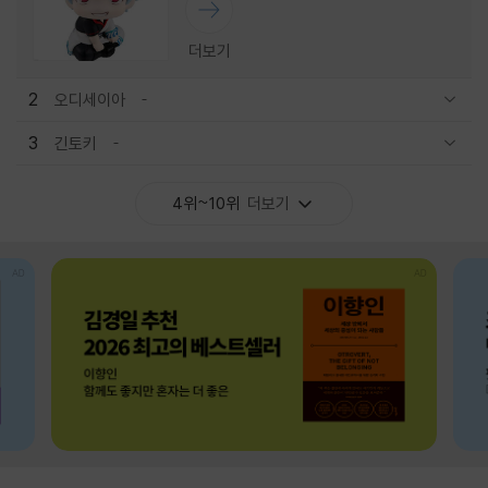
더보기
2
오디세이아
관련상품 보이기/감축
3
긴토키
관련상품 보이기/감축
4위~10위
더보기