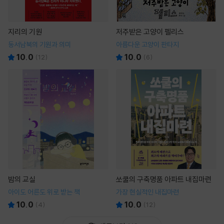
지리의 기원
저주받은 고양이 펠리스
동서남북의 기원과 의미
아름다운 고양이 판타지
10.0
10.0
(
12
)
(
6
)
밤의 교실
쏘쿨의 구축명품 아파트 내집마련
아이도 어른도 위로 받는 책
가장 현실적인 내집마련
10.0
10.0
(
4
)
(
12
)