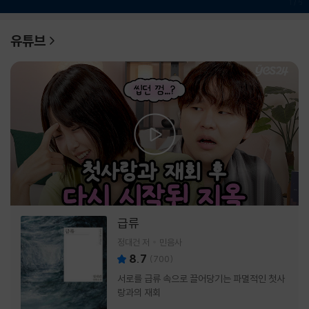
1
/
6
유튜브
급류
정대건 저
민음사
8.7
(
700
)
서로를 급류 속으로 끌어당기는 파멸적인 첫사
랑과의 재회