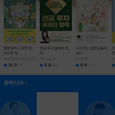
웹툰동화 다정한 말,
연금 투자 불패의 법
나이 60, 생판 남들과
진
단단한 말
칙
산다
쳤
돌배 글그림/고정욱 원저
영주 닐슨 저
조선희 저
이
10.0
9.9
9.9
(
2
)
(
43
)
(
27
)
클래스24