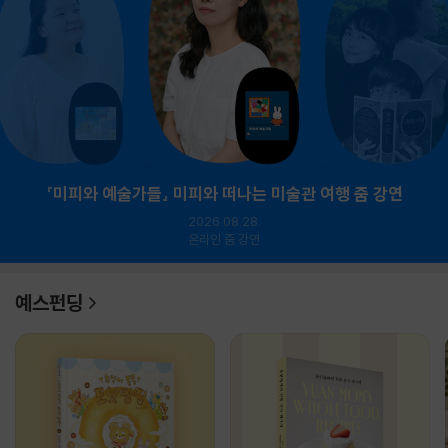
『미피와 예술가들』 미피와 떠나는 미술관 여행 줌 강연
2026.08.28.
온라인 줌 강연
예스펀딩