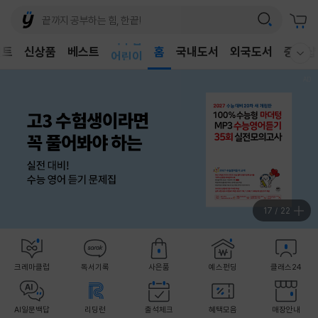
벤트
신상품
베스트
어린이
홈
국내도서
외국도서
중고샵
웰컴메뉴 모두보기
독후감
어린이
17
/
22
크레마클럽
독서기록
사은품
예스펀딩
클래스24
AI일문백답
리딩런
출석체크
혜택모음
매장안내