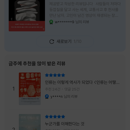
제공받고 작성한 리뷰입니다 사람들이 저마다
등껍질을 달고 사는 세계, 교통사고 후 천사를
만난 남자, 고인이 남긴 영상이 재생되는 장례
식장에서 똥을 싼 개. 이 책에는 몇 줄만 읽어도
w*******9
님의 리뷰
YES마니아 : 로얄
그다음 장면이 궁금해지는 이야기들이 가득하
다. 한 편만 읽고 덮으려 했는데, 다음 이야기로
넘어가 있었다. 소설을 읽으면서 잘 만든 단편
새로보기
1/10
애니메이션 여러 편을 차례로 보는 기분이 들었
다. (이건 저자가 픽사 애니메이터라는 소개 글
을 봐서 더 그렇게 생각했을 수도 있다.) 장면은
선명하게 그려졌고, 한 편이 끝날 때마다 질문
금주에 추천을 많이 받은 리뷰
이 뒤따라왔다. 감출 수 없는 세계는 더 다정할
까 「등껍질」의 세계에서 사람들은 저마다 다른
리뷰 총점
등껍질을 달고 살아간다. 몸의 일부이면서 한
인류는 이렇게 역사가 되었다 <인류는 어떻게
사람을 표현하는 수단
1
역사가 되었나>
추천 24건
댓글 25건
y****n
님의 리뷰
YES마니아 : 플래티넘
리뷰 총점
누군가를 이해한다는 것
2