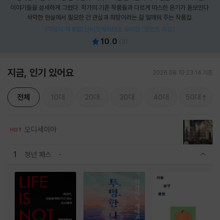
이야기들을 섬세하게 그렸다. 작가의 기존 작품들과 다르게 따스한 온기가 돋보인다.
삭막한 현실에서 필요한 건 관심과 희망이라는 걸 일깨워 주는 작품집.
[이달의 책 8월] 산리오캐릭터즈 유리컵 (포인트 차감)
10.0
(
3
)
지금, 인기 있어요
2026.08.10 23:14 기준
전체
10대
20대
30대
40대
50대
오디세이아
HOT
1
청년 패스
관련상품 보이기/감축