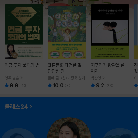
연금 투자 불패의 법
웹툰동화 다정한 말,
지푸라기 왕관을 쓴
진
칙
단단한 말
여자
쳤
영주 닐슨 저
돌배 글그림/고정욱 원저
박상영 저
이
9.9
10.0
9.2
(
43
)
(
3
)
(
23
)
클래스24