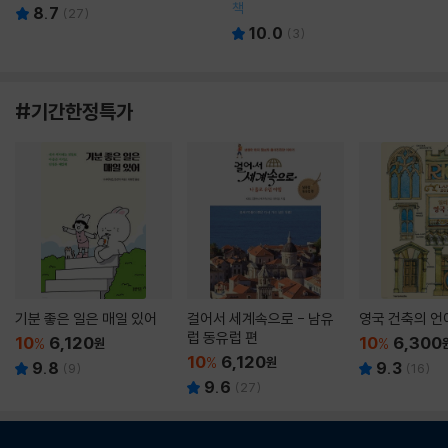
책
8.7
(
27
)
10.0
(
3
)
#기간한정특가
기분 좋은 일은 매일 있어
걸어서 세계속으로 - 남유
영국 건축의 언
럽 동유럽 편
10
6,120
10
6,300
%
원
%
10
6,120
%
원
9.8
9.3
(
9
)
(
16
)
9.6
(
27
)