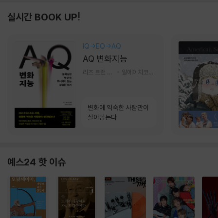
실시간 BOOK UP!
IQ→EQ→AQ
AQ 변화지능
리즈 트랜 저/한미선 역
알에이치코리아(RHK)
변화에 익숙한 사람만이
살아남는다
예스24 핫 이슈