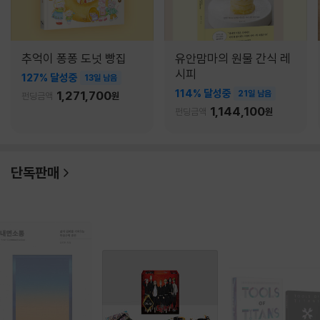
추억이 퐁퐁 도넛 빵집
유안맘마의 원물 간식 레
시피
127% 달성중
13일 남음
114% 달성중
1,271,700
21일 남음
펀딩금액
원
1,144,100
펀딩금액
원
단독판매