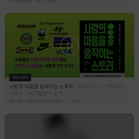
금수정 글/서영 그림
찰리북
북트레일러
사람의 마음을 움직이는 스토리
공유되는 순간 완성되는
브랜드 스토리텔링의 원칙
로빈 랜디,그레그 브라운 저/최은아 역
알레