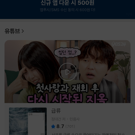
신규 앱 다운 시 500원
앱푸시/SMS 수신 동의 시 600원 더!
1
/
6
유튜브
급류
정대건 저
민음사
8.7
(
701
)