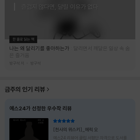
즐겁지 않다면, 달릴 이유가 없다
한 줄로 읽는 책
나는 왜 달리기를 좋아하는가
달리면서 깨달은 일상 속 숨
은 즐거움
방구석 저
방구석
금주의 인기 리뷰
예스24가 선정한 우수작 리뷰
리뷰 총점
[천사의 위스키]_에릭 오
예스24 리뷰어 클럽 서평단 자격으로 도서를