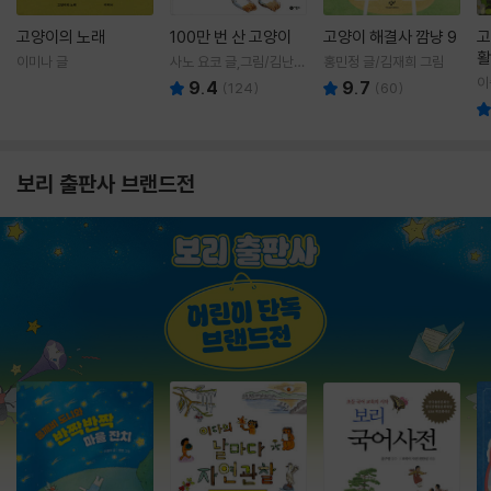
고양이의 노래
100만 번 산 고양이
고양이 해결사 깜냥 9
고
활
이미나 글
사노 요코 글,그림/김난주
홍민정 글/김재희 그림
렇
역
이
9.4
9.7
(
124
)
(
60
)
보리 출판사 브랜드전