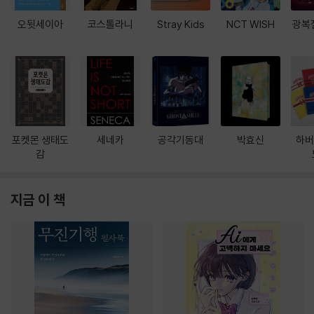
오뒷세이아
코스톨라니
Stray Kids
NCT WISH
광복
포켓몬 생태도
세네카
공각기동대
박효신
하버
감
지금 이 책