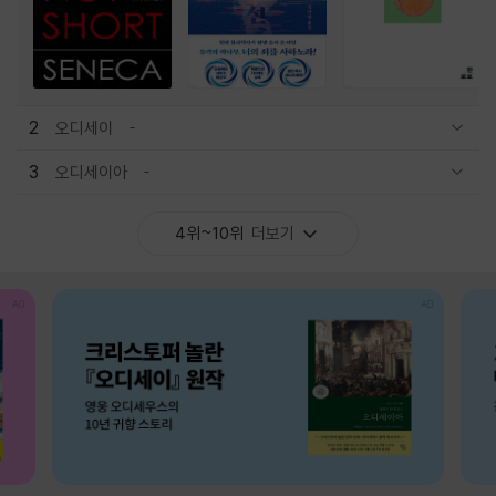
2
오디세이
관련상품 보이기/감축
3
오디세이아
관련상품 보이기/감축
4위~10위
더보기