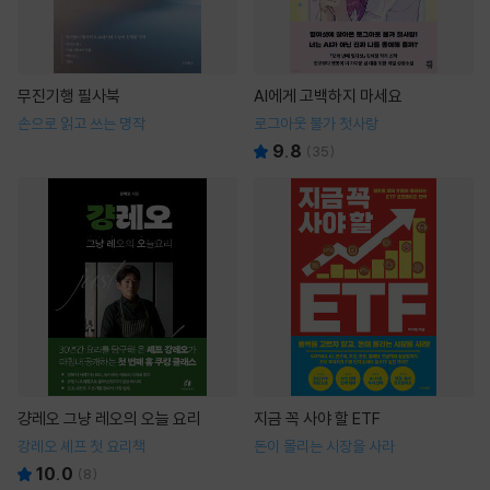
무진기행 필사북
AI에게 고백하지 마세요
손으로 읽고 쓰는 명작
로그아웃 불가 첫사랑
9.8
(
35
)
걍레오 그냥 레오의 오늘 요리
지금 꼭 사야 할 ETF
강레오 셰프 첫 요리책
돈이 몰리는 시장을 사라
10.0
(
8
)