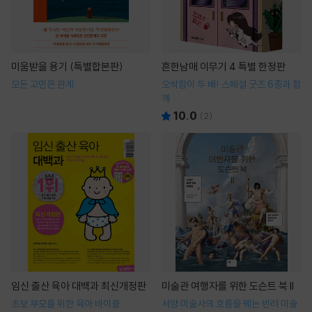
미움받을 용기 (특별합본판)
흔한남매 이무기 4 특별 한정판
모든 고민은 관계
오싹함이 두 배! 스페셜 굿즈 6종과 함
께
10.0
(
2
)
임신 출산 육아 대백과 최신개정판
미술관 여행자를 위한 도슨트 북 II
초보 부모를 위한 육아 바이블
서양 미술사의 흐름을 꿰는 반려 미술