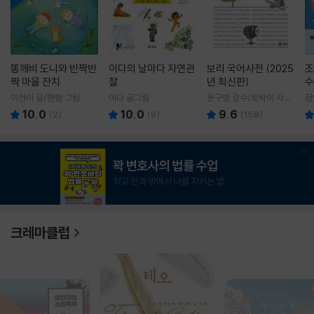
똥깨비 도니와 반짝반
이다의 날마다 자연관
보리 국어사전 (2025
조
짝 마을 잔치
찰
년 최신판)
수
이현아 글/핸짱 그림
이다 글그림
윤구병 감수/토박이 사전
정
편찬실 편
10.0
10.0
9.6
(
2
)
(
9
)
(
158
)
1
/
3
크레마클럽