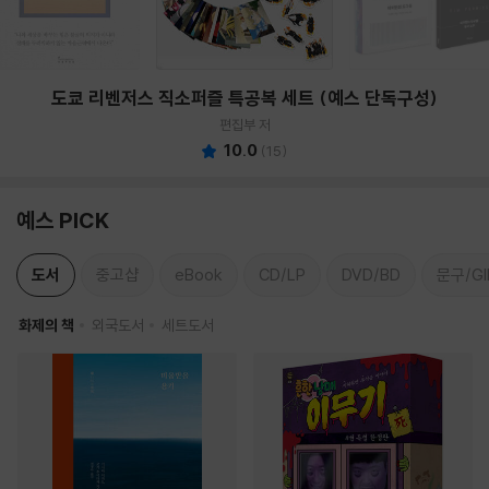
도쿄 리벤저스 직소퍼즐 특공복 세트 (예스 단독구성)
편집부 저
10.0
(
15
)
예스 PICK
도서
중고샵
eBook
CD/LP
DVD/BD
문구/GI
화제의 책
외국도서
세트도서