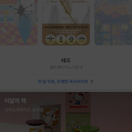
테오
앨런 레비 저/노지양 역
첫 달 무료, 무제한 독서라이프
이달의 책
산리오캐릭터즈 유리컵