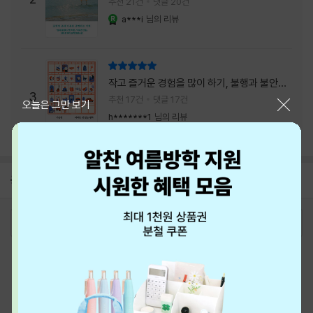
추천 21건
댓글 20건
a***i
님의 리뷰
YES마니아 : 로얄
리뷰 총점
작고 즐거운 경험을 많이 하기, 불행과 불안을
3
회피하지 말기, 그리고 좋은 사람을 많이 만나
추천 17건
댓글 17건
닫기
오늘은 그만 보기
기.
h*******1
님의 리뷰
공지
26년 NBCI 수상 안내
2026-08-01
로그인
최근 본 상품
주문/배송
고객센터 1544-3800
티켓 1544-6399
중고샵 1566-4295
eBook 1:1문의/채팅상담
예스이십사(주) 사업자 정보
이용약관
개인정보처리방침
청소년보호정책