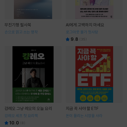
무진기행 필사북
AI에게 고백하지 마세요
손으로 읽고 쓰는 명작
로그아웃 불가 첫사랑
9.8
(
35
)
걍레오 그냥 레오의 오늘 요리
지금 꼭 사야 할 ETF
강레오 셰프 첫 요리책
돈이 몰리는 시장을 사라
10.0
(
8
)