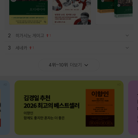
2
히가시노 게이고
1
관련상품 보이기/감축
3
세네카
1
관련상품 보이기/감축
4위~10위
더보기