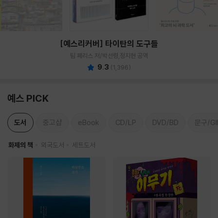
[예스리커버] 타이탄의 도구들
팀 페리스 저/박선령,정지현 공역
9.3
(
1,396
)
예스 PICK
도서
중고샵
eBook
CD/LP
DVD/BD
문구/GI
화제의 책
외국도서
세트도서