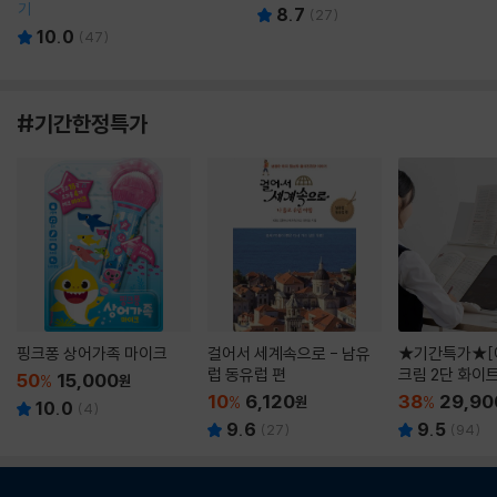
기
8.7
(
27
)
10.0
(
47
)
#기간한정특가
핑크퐁 상어가족 마이크
걸어서 세계속으로 - 남유
★기간특가★[
럽 동유럽 편
크림 2단 화이
50
15,000
%
원
10
6,120
38
29,90
%
원
%
10.0
(
4
)
9.6
9.5
(
27
)
(
94
)