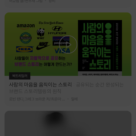
허교범 글/변우재 그림
창비
북트레일러
사람의 마음을 움직이는 스토리
공유되는 순간 완성되는
브랜드 스토리텔링의 원칙
로빈 랜디,그레그 브라운 저/최은아 역
알레