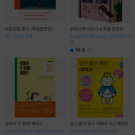
미움받을 용기 (특별합본판)
흔한남매 이무기 4 특별 한정판
모든 고민은 관계
오싹함이 두 배! 스페셜 굿즈 6종과 함
께
10.0
(
2
)
엄마의 두 번째 재테크
임신 출산 육아 대백과 최신개정판
아이를 키우며 내 이름의 부수입 만들
초보 부모를 위한 육아 바이블