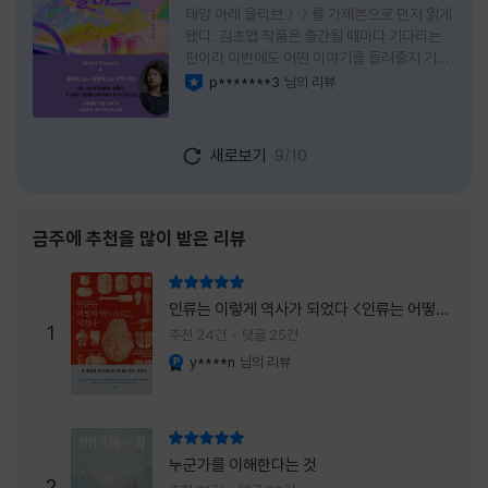
태양 아래 올리브＞＞를 가제본으로 먼저 읽게
됐다. 김초엽 작품은 출간될 때마다 기다리는
편이라 이번에도 어떤 이야기를 들려줄지 기대
가 컸다. 스포일러 없이 읽는 것이 가장 재미있
p*******3
님의 리뷰
이달의 사락
는 소설이라는 이야기를 들었기에 아무 정보도
찾아보지 않고 책을 펼쳤다. 지금 생각해 보면
그 선택이 정말 잘한 일이었다. 첫 장부터 평범
새로보기
9/10
하지 않았다. 사라진 누군가에게 보내는 메일로
시작되는 이야기는 곧바로 궁금증을 만든다. 오
래전 헤어진 친구가 다시 만나게 되고, 과거의
흔적을 따라 낯선 나라를 여행하게 된다는 설정
금주에 추천을 많이 받은 리뷰
이 무더운 여름을 벗어나는 피서처럼 흥미롭기
만 하다. 처음에는 단순한 추적 이야기인 줄 알
리뷰 총점
았는데, 읽을수록 전혀 다른 방향으로 흘러간
인류는 이렇게 역사가 되었다 <인류는 어떻게
다. '왜 이런 일이 벌어졌을까?', '이 사람이 정
1
역사가 되었나>
추천 24건
댓글 25건
말 믿어도
y****n
님의 리뷰
YES마니아 : 플래티넘
리뷰 총점
누군가를 이해한다는 것
2