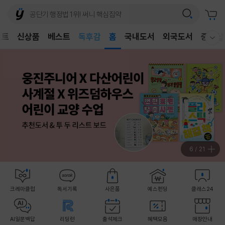
어린이
독후감
벤트
신상품
베스트
홈
국내도서
외국도서
중고샵
웰컴메뉴 모두보기
어린이
7
/
21
크레마클럽
독서기록
사은품
예스펀딩
클래스24
AI일문백답
리딩런
출석체크
혜택모음
매장안내