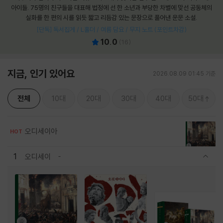
아이들. 75명의 친구들을 대표해 법정에 선 한 소년과 부당한 차별에 맞선 공동체의
실화를 한 편의 시를 읽듯 짧고 리듬감 있는 문장으로 풀어낸 운문 소설.
[단독] 독서집게 / L홀더 / 여름 담요 / 무지 노트 (포인트차감)
10.0
(
16
)
지금, 인기 있어요
2026.08.09 01:45 기준
전체
10대
20대
30대
40대
50대
오디세이아
HOT
1
오디세이
관련상품 보이기/감축