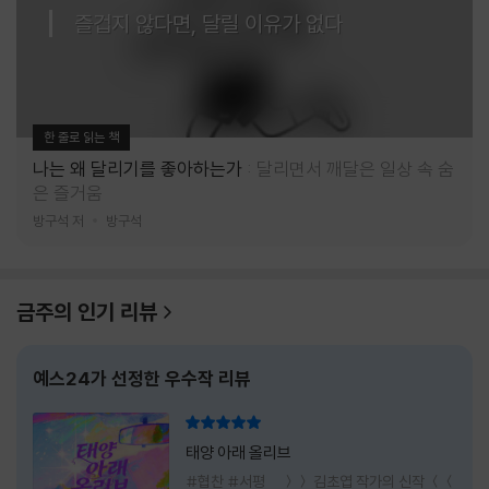
즐겁지 않다면, 달릴 이유가 없다
한 줄로 읽는 책
나는 왜 달리기를 좋아하는가
달리면서 깨달은 일상 속 숨
은 즐거움
방구석 저
방구석
금주의 인기 리뷰
예스24가 선정한 우수작 리뷰
리뷰 총점
태양 아래 올리브
#협찬 #서평 ＞＞ 김초엽 작가의 신작 ＜＜