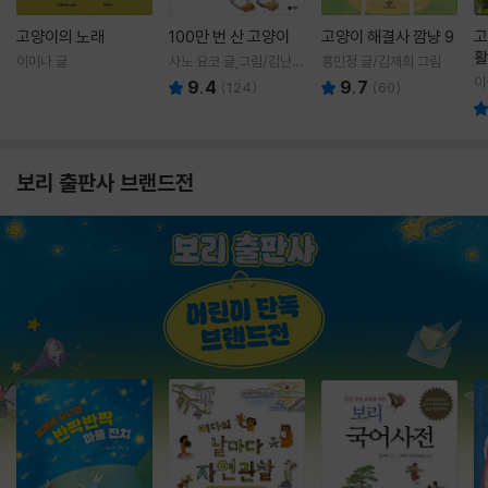
고양이의 노래
100만 번 산 고양이
고양이 해결사 깜냥 9
고
활
이미나 글
사노 요코 글,그림/김난주
홍민정 글/김재희 그림
렇
역
이
9.4
9.7
(
124
)
(
60
)
보리 출판사 브랜드전