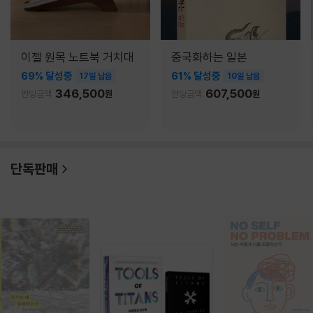
이젤 원목 노트북 거치대
중국화하는 일본
69% 달성중
61% 달성중
17일 남음
10일 남음
346,500
607,500
펀딩금액
원
펀딩금액
원
단독판매