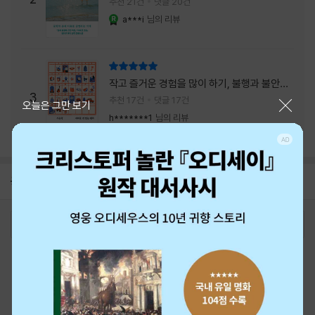
추천 21건
댓글 20건
a***i
님의 리뷰
YES마니아 : 로얄
리뷰 총점
작고 즐거운 경험을 많이 하기, 불행과 불안을
3
회피하지 말기, 그리고 좋은 사람을 많이 만나
추천 17건
댓글 17건
닫기
오늘은 그만 보기
기.
h*******1
님의 리뷰
공지
26년 NBCI 수상 안내
2026-08-01
로그인
최근 본 상품
주문/배송
고객센터 1544-3800
티켓 1544-6399
중고샵 1566-4295
eBook 1:1문의/채팅상담
예스이십사(주) 사업자 정보
이용약관
개인정보처리방침
청소년보호정책