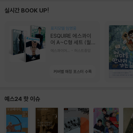
실시간 BOOK UP!
표지모델 임영웅
ESQUIRE 에스콰이
어 A~C형 세트 (월
간) : 9월 [2026]
에스콰이어편집부 편
허스트중앙
커버별 매칭 포스터 수록
예스24 핫 이슈