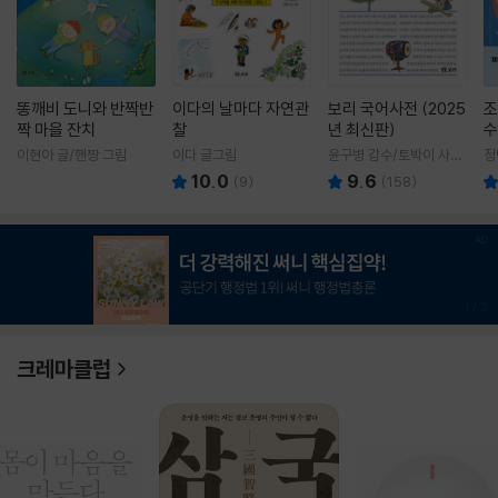
똥깨비 도니와 반짝반
이다의 날마다 자연관
보리 국어사전 (2025
조
짝 마을 잔치
찰
년 최신판)
수
이현아 글/핸짱 그림
이다 글그림
윤구병 감수/토박이 사전
정
편찬실 편
10.0
9.6
(
9
)
(
158
)
1
/
3
크레마클럽