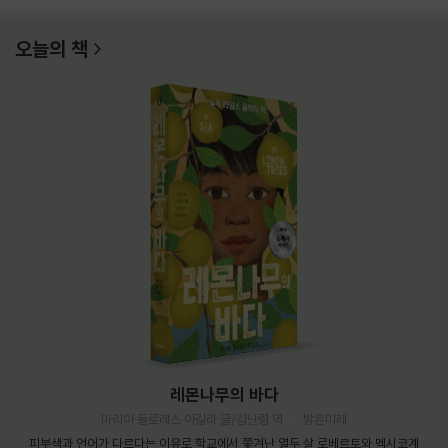
오늘의 책
레몬나무의 바다
마리아 돌로레스 아길라 글/김난령 역
밝은미래
피부색과 언어가 다르다는 이유로 학교에서 쫓겨난 열두 살 로베르토와 멕시코계