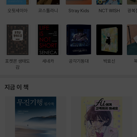
오뒷세이아
코스톨라니
Stray Kids
NCT WISH
광복
포켓몬 생태도
세네카
공각기동대
박효신
감
지금 이 책