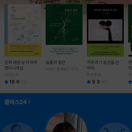
진짜 새랑 눈이 마주
슬픔의 발견
지푸라기 왕관을 쓴
연
쳤다니까요
여자
칙
바버라 블래츨리 저/제효
영 역
이이은 저
박상영 저
영
10.0
9.3
(
12
)
(
21
)
클래스24