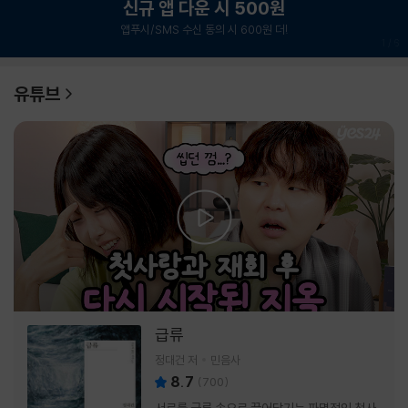
신규 앱 다운 시 500원
앱푸시/SMS 수신 동의 시 600원 더!
1
/
6
유튜브
급류
정대건 저
민음사
8.7
(
700
)