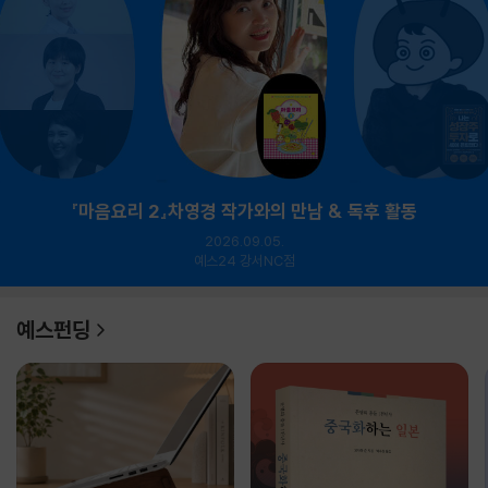
『마음요리 2』차영경 작가와의 만남 & 독후 활동
2026.09.05.
예스24 강서NC점
예스펀딩