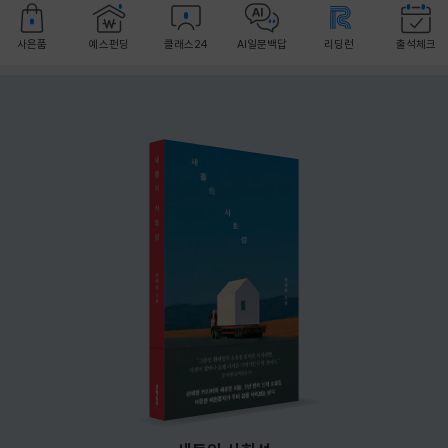
사은품
예스펀딩
클래스24
AI일문백답
리딩런
출석체크