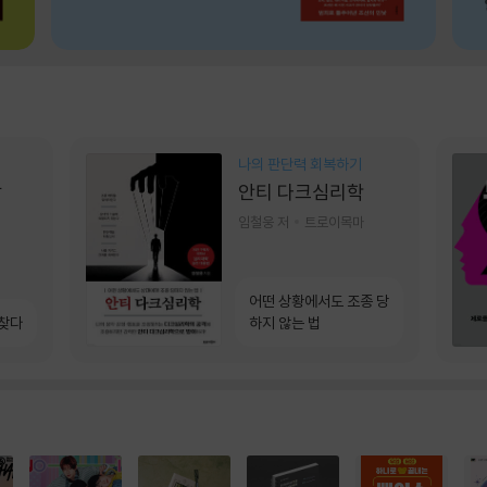
나의 판단력 회복하기
상
안티 다크심리학
임철웅 저
트로이목마
어떤 상황에서도 조종 당
 찾다
하지 않는 법