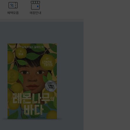
혜택모음
매장안내