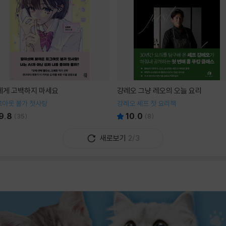
I에게 고백하지 마세요
걍레오 그냥 레오의 오늘 요리
그아웃 불가 첫사랑
강레오 셰프 첫 요리책
9.8
10.0
(
35
)
(
8
)
새로보기
2/3