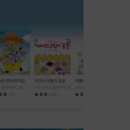
더보기
늘은 캣치하이킹
아이스크림이 꽁꽁
여름을 부탁해
 글/윤태규 그림
구도 노리코 글/윤수정 역
토마쓰리 글그림
9.9
9.6
9.8
(
41
)
(
103
)
(
24
)