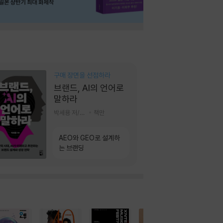
구매 장면을 선점하라
브랜드, AI의 언어로
말하라
박세용 저/정진호 그림
책만
AEO와 GEO로 설계하
는 브랜딩