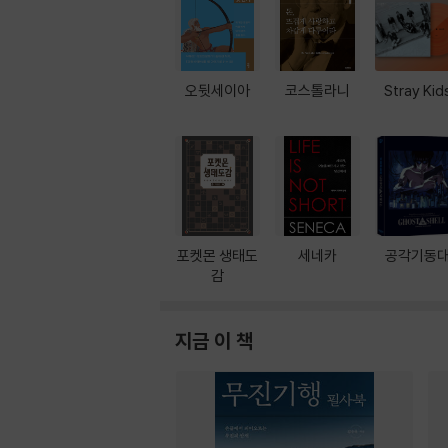
오뒷세이아
코스톨라니
Stray Kid
포켓몬 생태도
세네카
공각기동
감
지금 이 책