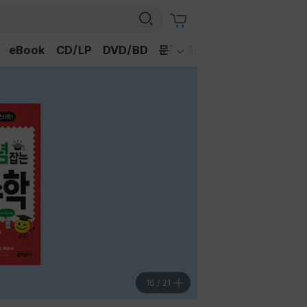
eBook
CD/LP
DVD/BD
문구/GIFT
티켓
채널예스
웰컴메뉴 모두보기
16
/
21