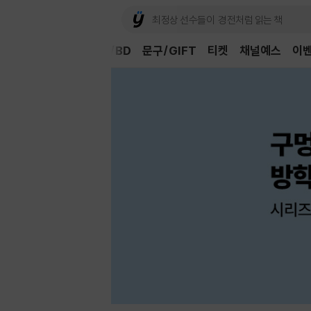
Book
CD/LP
DVD/BD
문구/GIFT
티켓
채널예스
이