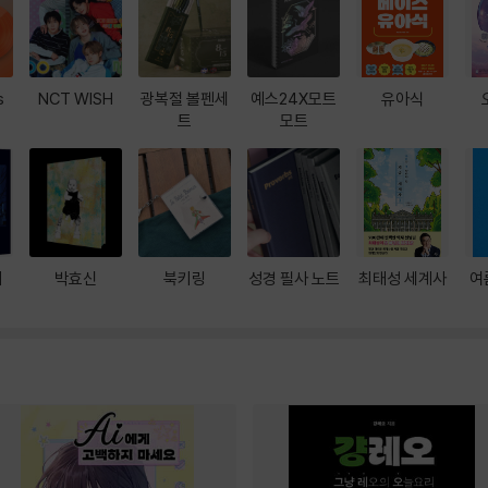
s
NCT WISH
광복절 볼펜세
예스24X모트
유아식
트
모트
대
박효신
북키링
성경 필사 노트
최태성 세계사
여