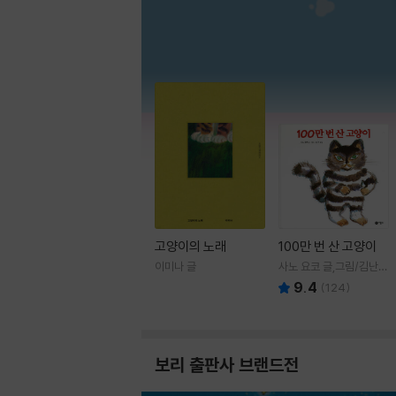
고양이의 노래
100만 번 산 고양이
이미나 글
사노 요코 글,그림/김난주
역
9.4
(
124
)
보리 출판사 브랜드전