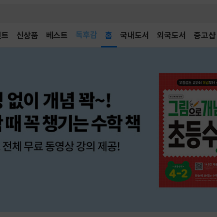
벤트
신상품
베스트
어린이
홈
국내도서
외국도서
중고샵
독후감
어린이