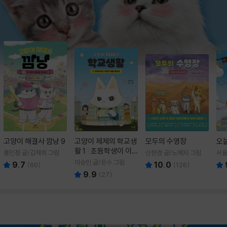
고양이 해결사 깜냥 9
고양이 제제의 학교생
모두의 수영장
오
활 1 : 초등학생이 이
홍민정 글/김재희 그림
신현경 글/노예지 그림
서율
렇게 힘들 줄이야
이승민 글/온수 그림
9.7
10.0
(
60
)
(
126
)
9.9
(
27
)