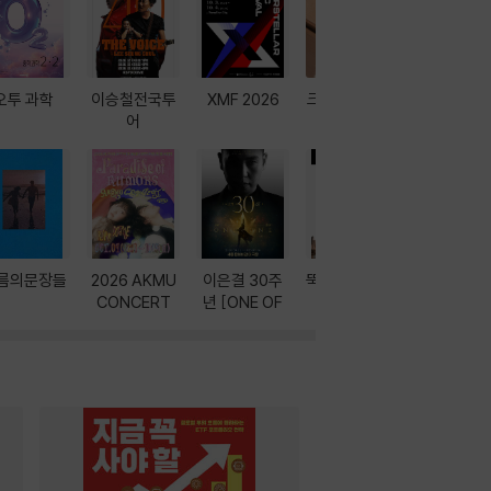
오투 과학
이승철전국투
XMF 2026
크레마 이북 리
방학에는 
어
더기
포터
름의문장들
2026 AKMU
이은결 30주
뚝딱! AI 3대장
이달의 인
CONCERT
년 [ONE OF
과
ONE]