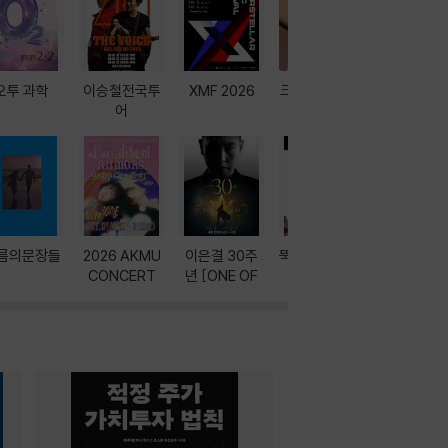
오투 과학
이승철전국투
XMF 2026
크레마 이북 리
방학에는 
어
더기
포터
름의문장들
2026 AKMU
이은결 30주
뚝딱! AI 3대장
이달의 인
CONCERT
년 [ONE OF
과
ONE]