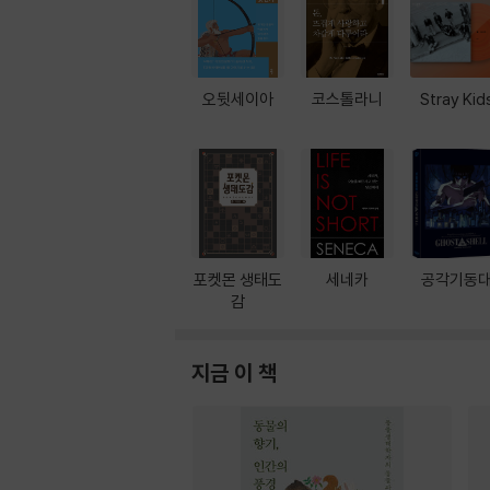
오뒷세이아
코스톨라니
Stray Kid
포켓몬 생태도
세네카
공각기동
감
지금 이 책