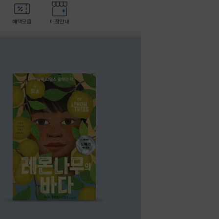
혜택모음
매장안내