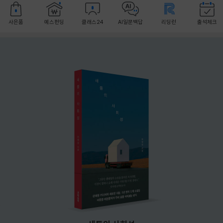
사은품
예스펀딩
클래스24
AI일문백답
리딩런
출석체크