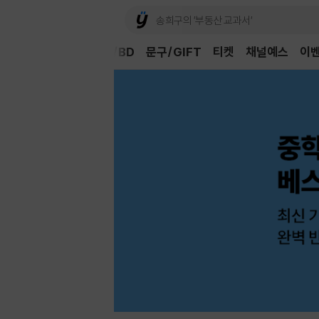
Book
CD/LP
DVD/BD
문구/GIFT
티켓
채널예스
이