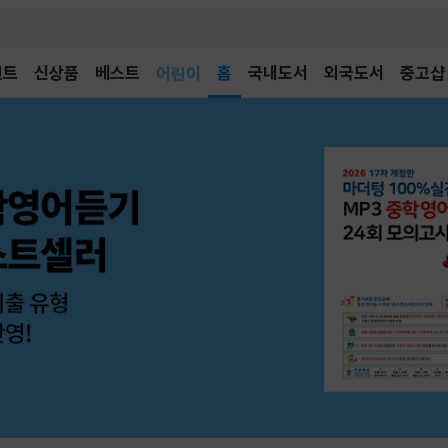
벤트
신상품
베스트
어린이
홈
국내도서
외국도서
중고샵
독후감
어린이