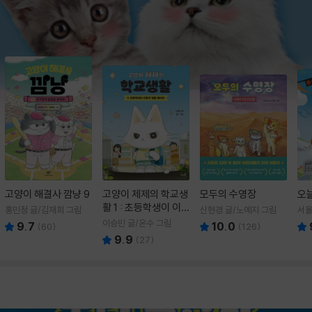
고양이 해결사 깜냥 9
고양이 제제의 학교생
모두의 수영장
오
활 1 : 초등학생이 이
홍민정 글/김재희 그림
신현경 글/노예지 그림
서율
렇게 힘들 줄이야
이승민 글/온수 그림
9.7
10.0
(
60
)
(
126
)
9.9
(
27
)