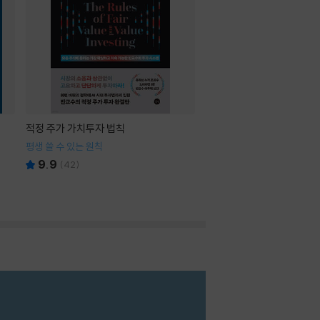
적정 주가 가치투자 법칙
평생 쓸 수 있는 원칙
9.9
(
42
)