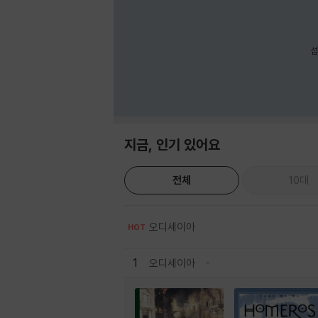
섬
지금, 인기 있어요
전체
10대
오디세이아
HOT
1
오디세이아