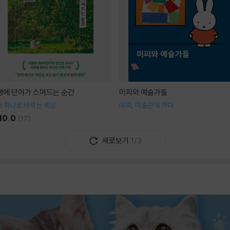
생에 단어가 스며드는 순간
미피와 예술가들
 하나로 바뀌는 세상
미피, 미술관에 가다
10.0
(
17
)
새로보기
1/3