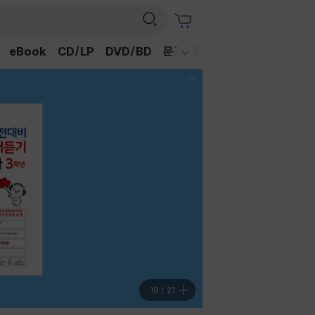
eBook
CD/LP
DVD/BD
문구/GIFT
티켓
채널예스
웰컴메뉴 모두보기
19
/
21