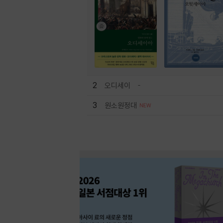
2
오디세이
3
원소원정대