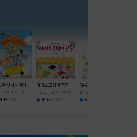
더보기
늘은 캣치하이킹
아이스크림이 꽁꽁
여름을 부탁해
 글/윤태규 그림
구도 노리코 글/윤수정 역
토마쓰리 글그림
9.9
9.6
9.8
(
41
)
(
103
)
(
24
)