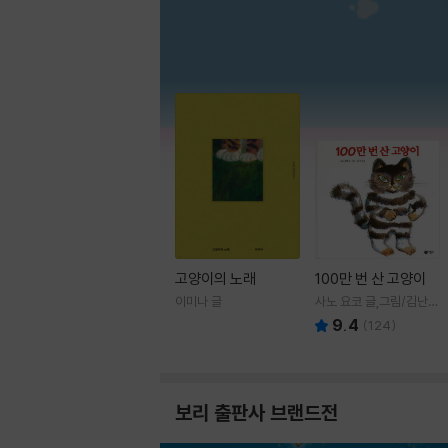
고양이의 노래
100만 번 산 고양이
이미나 글
사노 요코 글,그림/김난주
역
9.4
(
124
)
보리 출판사 브랜드전