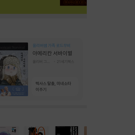
올리버쌤 가족 로드무비
아메리칸 서바이벌
올리버 그랜트,정다운 저
21세기북스
텍사스 탈출, 미네소타
이주기