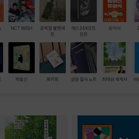
s
NCT WISH
광복절 볼펜세
예스24X모트
유아식
트
모트
대
박효신
북키링
성경 필사 노트
최태성 세계사
여