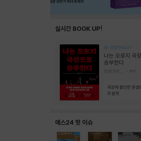
실시간 BOOK UP!
왜 ‘국장‘이냐고?
나는 오로지 국
승부한다
문샘(문현철) 저
부키
국장에 올인한 문샘
자 원칙
예스24 핫 이슈