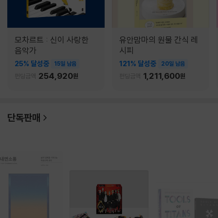
모차르트 : 신이 사랑한
유안맘마의 원물 간식 레
음악가
시피
25% 달성중
121% 달성중
15일 남음
20일 남음
254,920
1,211,600
펀딩금액
원
펀딩금액
원
단독판매