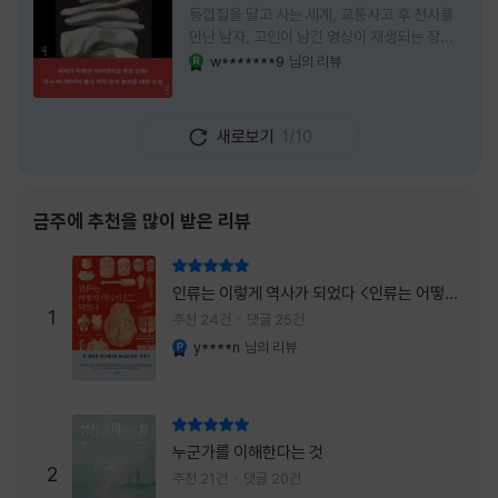
등껍질을 달고 사는 세계, 교통사고 후 천사를
만난 남자, 고인이 남긴 영상이 재생되는 장례
식장에서 똥을 싼 개. 이 책에는 몇 줄만 읽어도
w*******9
님의 리뷰
YES마니아 : 로얄
그다음 장면이 궁금해지는 이야기들이 가득하
다. 한 편만 읽고 덮으려 했는데, 다음 이야기로
넘어가 있었다. 소설을 읽으면서 잘 만든 단편
새로보기
1/10
애니메이션 여러 편을 차례로 보는 기분이 들었
다. (이건 저자가 픽사 애니메이터라는 소개 글
을 봐서 더 그렇게 생각했을 수도 있다.) 장면은
선명하게 그려졌고, 한 편이 끝날 때마다 질문
금주에 추천을 많이 받은 리뷰
이 뒤따라왔다. 감출 수 없는 세계는 더 다정할
까 「등껍질」의 세계에서 사람들은 저마다 다른
리뷰 총점
등껍질을 달고 살아간다. 몸의 일부이면서 한
인류는 이렇게 역사가 되었다 <인류는 어떻게
사람을 표현하는 수단
1
역사가 되었나>
추천 24건
댓글 25건
y****n
님의 리뷰
YES마니아 : 플래티넘
리뷰 총점
누군가를 이해한다는 것
2
추천 21건
댓글 20건