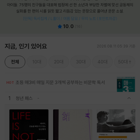
아이들. 75명의 친구들을 대표해 법정에 선 한 소년과 부당한 차별에 맞선 공동체의
실화를 한 편의 시를 읽듯 짧고 리듬감 있는 문장으로 풀어낸 운문 소설.
[단독] 독서집게 / L홀더 / 여름 담요 / 무지 노트 (포인트차감)
10.0
(
16
)
지금, 인기 있어요
2026.08.11 05:39 기준
전체
10대
20대
30대
40대
50대
초등 매3비 매일 지문 3개씩 공부하는 비문학 독서
HOT
1
청년 패스
관련상품 보이기/감축