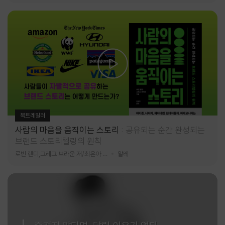
북트레일러
사람의 마음을 움직이는 스토리
공유되는 순간 완성되는
브랜드 스토리텔링의 원칙
로빈 랜디,그레그 브라운 저/최은아 역
알레