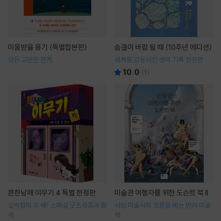
미움받을 용기 (특별합본판)
숨결이 바람 될 때 (10주년 에디션)
모든 고민은 관계
세계를 감동시킨 생의 기록 한정판
10.0
(
1
)
흔한남매 이무기 4 특별 한정판
미술관 여행자를 위한 도슨트 북 II
오싹함이 두 배! 스페셜 굿즈 6종과 함
서양 미술사의 흐름을 꿰는 반려 미술
께
책