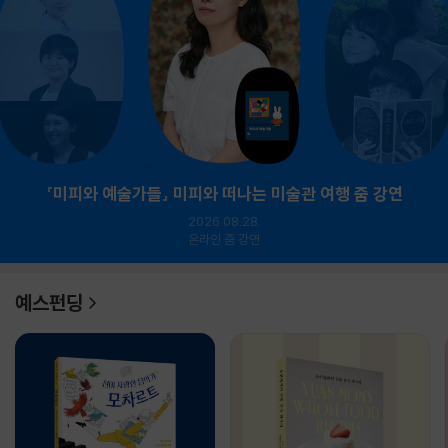
『미피와 예술가들』 미피와 떠나는 미술관 여행 줌 강연
2026.08.28.
온라인 줌 강연
예스펀딩