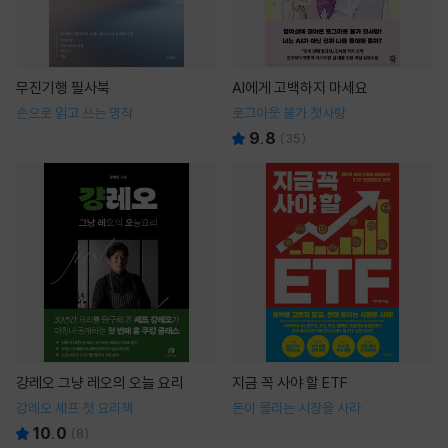
무진기행 필사북
AI에게 고백하지 마세요
손으로 읽고 쓰는 명작
로그아웃 불가 첫사랑
9.8
(
35
)
걍레오 그냥 레오의 오늘 요리
지금 꼭 사야 할 ETF
강레오 셰프 첫 요리책
돈이 몰리는 시장을 사라
10.0
(
8
)