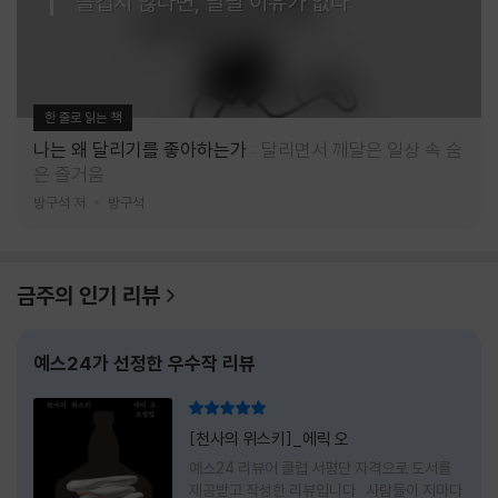
즐겁지 않다면, 달릴 이유가 없다
한 줄로 읽는 책
나는 왜 달리기를 좋아하는가
달리면서 깨달은 일상 속 숨
은 즐거움
방구석 저
방구석
금주의 인기 리뷰
예스24가 선정한 우수작 리뷰
리뷰 총점
[천사의 위스키]_에릭 오
예스24 리뷰어 클럽 서평단 자격으로 도서를
제공받고 작성한 리뷰입니다 사람들이 저마다