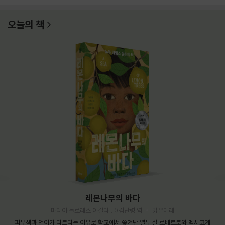
오늘의 책
레몬나무의 바다
마리아 돌로레스 아길라 글/김난령 역
밝은미래
피부색과 언어가 다르다는 이유로 학교에서 쫓겨난 열두 살 로베르토와 멕시코계