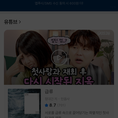
앱푸시/SMS 수신 동의 시 600원 더!
1
/
6
유튜브
급류
정대건 저
민음사
8.7
(
701
)
서로를 급류 속으로 끌어당기는 파멸적인 첫사