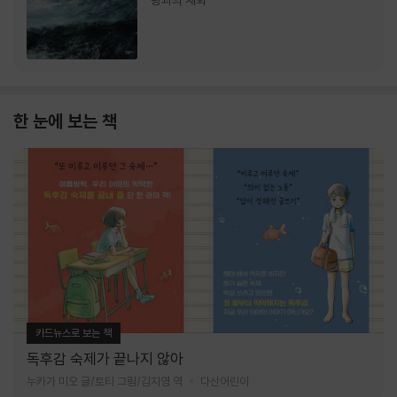
랑과의 재회
한 눈에 보는 책
카드뉴스로 보는 책
독후감 숙제가 끝나지 않아
누카가 미오 글/토티 그림/김지영 역
다산어린이