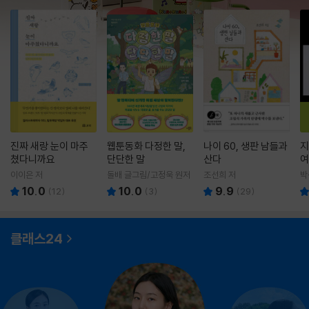
진짜 새랑 눈이 마주
웹툰동화 다정한 말,
나이 60, 생판 남들과
지
쳤다니까요
단단한 말
산다
여
이이은 저
돌배 글그림/고정욱 원저
조선희 저
박
10.0
10.0
9.9
(
12
)
(
3
)
(
29
)
클래스24