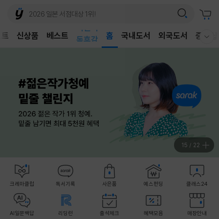
어린이
벤트
신상품
베스트
독후감
홈
국내도서
외국도서
중고샵
웰컴메뉴 모두보기
어린이
15
/
22
크레마클럽
독서기록
사은품
예스펀딩
클래스24
AI일문백답
리딩런
출석체크
혜택모음
매장안내