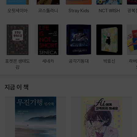
오뒷세이아
코스톨라니
Stray Kids
NCT WISH
광복
포켓몬 생태도
세네카
공각기동대
박효신
하버
감
지금 이 책