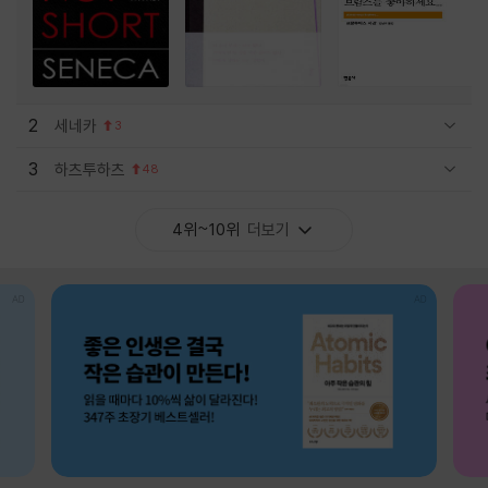
2
세네카
3
관련상품 보이기/감축
3
하츠투하츠
48
관련상품 보이기/감축
4위~10위
더보기