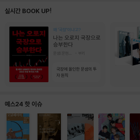
실시간 BOOK UP!
왜 ‘국장‘이냐고?
나는 오로지 국장으로
승부한다
문샘(문현철) 저
부키
국장에 올인한 문샘의 투
자 원칙
예스24 핫 이슈