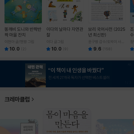
똥깨비 도니와 반짝반
이다의 날마다 자연관
보리 국어사전 (2025
조
짝 마을 잔치
찰
년 최신판)
수
이현아 글/핸짱 그림
이다 글그림
윤구병 감수/토박이 사전
정
편찬실 편
10.0
10.0
9.6
(
2
)
(
9
)
(
158
)
1
/
3
크레마클럽