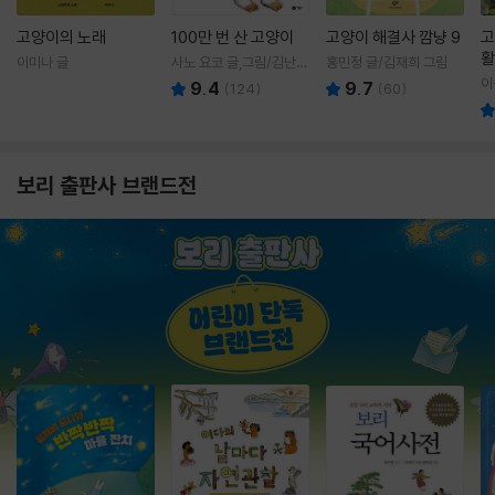
고양이의 노래
100만 번 산 고양이
고양이 해결사 깜냥 9
고
활
이미나 글
사노 요코 글,그림/김난주
홍민정 글/김재희 그림
렇
역
이
9.4
9.7
(
124
)
(
60
)
보리 출판사 브랜드전