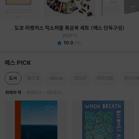
도쿄 리벤저스 직소퍼즐 특공복 세트 (예스 단독구성)
편집부 저
10.0
(
15
)
예스 PICK
도서
중고샵
eBook
CD/LP
DVD/BD
문구/GI
화제의 책
외국도서
세트도서