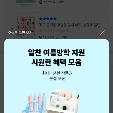
a***i
님의 리뷰
YES마니아 : 로얄
리뷰 총점
작고 즐거운 경험을 많이 하기, 불행과 불안을
3
회피하지 말기, 그리고 좋은 사람을 많이 만나
추천 17건
댓글 17건
닫기
오늘은 그만 보기
기.
h*******1
님의 리뷰
공지
8월 신용카드 무이자할부 안내
2026-08-01
로그인
최근 본 상품
주문/배송
고객센터 1544-3800
티켓 1544-6399
중고샵 1566-4295
eBook 1:1문의/채팅상담
예스이십사(주) 사업자 정보
이용약관
개인정보처리방침
청소년보호정책
PC버전
회사소개
거래처관계자께