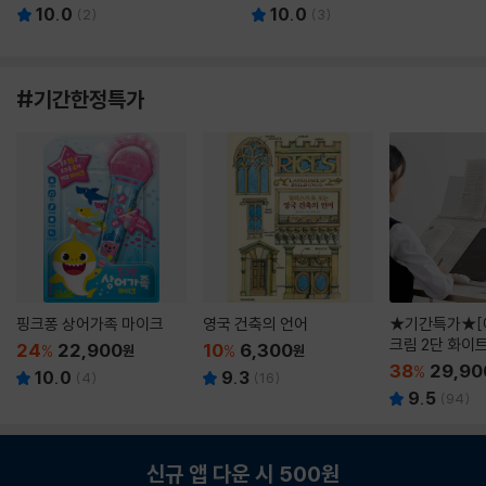
10.0
10.0
(
2
)
(
3
)
#기간한정특가
핑크퐁 상어가족 마이크
영국 건축의 언어
★기간특가★[
크림 2단 화이
24
22,900
10
6,300
%
원
%
원
38
29,90
%
10.0
9.3
(
4
)
(
16
)
9.5
(
94
)
신규 앱 다운 시 500원