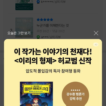
내는 최상의 시너지...
k******i
님의 리뷰
YES마니아 : 플래티넘
리뷰 총점
누군가를 이해한다는 것
3
추천 20건
댓글 20건
닫기
오늘은 그만 보기
a***i
님의 리뷰
YES마니아 : 로얄
공지
26년 NBCI 수상 안내
2026-08-01
로그인
최근 본 상품
주문/배송
고객센터 1544-3800
티켓 1544-6399
중고샵 1566-4295
eBook 1:1문의/채팅상담
예스이십사(주) 사업자 정보
이용약관
개인정보처리방침
청소년보호정책