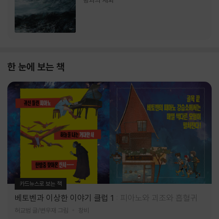
랑과의 재회
한 눈에 보는 책
카드뉴스로 보는 책
베토벤과 이상한 이야기 클럽 1
피아노와 괴조와 흡혈귀
허교범 글/변우재 그림
창비