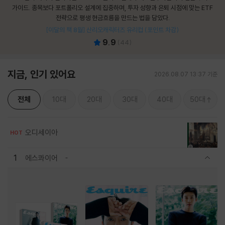
가이드. 종목보다 포트폴리오 설계에 집중하며, 투자 성향과 은퇴 시점에 맞는 ETF
전략으로 평생 현금흐름을 만드는 법을 담았다.
[이달의 책 8월] 산리오캐릭터즈 유리컵 (포인트 차감)
9.9
(
44
)
지금, 인기 있어요
2026.08.07 13:37 기준
전체
10대
20대
30대
40대
50대
오디세이아
HOT
1
에스콰이어
관련상품 보이기/감축