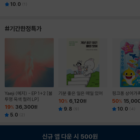
10.0
(
1
)
#기간한정특가
Yaeji (예지) - EP 1+2 [불
기분 좋은 일은 매일 있어
핑크퐁 상어가
투명 옥색 컬러 LP]
10
6,120
50
15,00
%
원
%
19
36,300
%
원
9.8
10.0
(
9
)
(
4
)
5.0
(
2
)
신규 앱 다운 시 500원