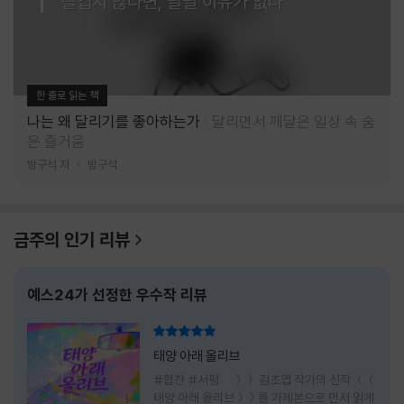
즐겁지 않다면, 달릴 이유가 없다
한 줄로 읽는 책
나는 왜 달리기를 좋아하는가
달리면서 깨달은 일상 속 숨
은 즐거움
방구석 저
방구석
금주의 인기 리뷰
예스24가 선정한 우수작 리뷰
리뷰 총점
태양 아래 올리브
#협찬 #서평 ＞＞ 김초엽 작가의 신작 ＜＜
태양 아래 올리브＞＞를 가제본으로 먼저 읽게