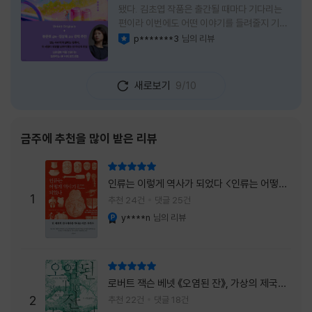
됐다. 김초엽 작품은 출간될 때마다 기다리는
편이라 이번에도 어떤 이야기를 들려줄지 기대
가 컸다. 스포일러 없이 읽는 것이 가장 재미있
p*******3
님의 리뷰
이달의 사락
는 소설이라는 이야기를 들었기에 아무 정보도
찾아보지 않고 책을 펼쳤다. 지금 생각해 보면
그 선택이 정말 잘한 일이었다. 첫 장부터 평범
새로보기
9/10
하지 않았다. 사라진 누군가에게 보내는 메일로
시작되는 이야기는 곧바로 궁금증을 만든다. 오
래전 헤어진 친구가 다시 만나게 되고, 과거의
흔적을 따라 낯선 나라를 여행하게 된다는 설정
금주에 추천을 많이 받은 리뷰
이 무더운 여름을 벗어나는 피서처럼 흥미롭기
만 하다. 처음에는 단순한 추적 이야기인 줄 알
리뷰 총점
았는데, 읽을수록 전혀 다른 방향으로 흘러간
인류는 이렇게 역사가 되었다 <인류는 어떻게
다. '왜 이런 일이 벌어졌을까?', '이 사람이 정
1
역사가 되었나>
추천 24건
댓글 25건
말 믿어도
y****n
님의 리뷰
YES마니아 : 플래티넘
리뷰 총점
로버트 잭슨 베넷 《오염된 잔》, 가상의 제국이
주는 실감과 미스터리 사건의 치밀함이 이루어
2
추천 22건
댓글 18건