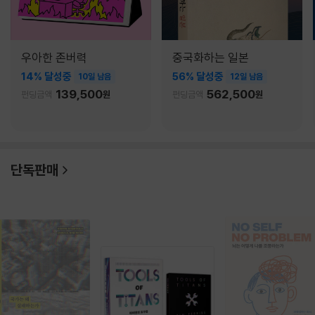
우아한 존버력
중국화하는 일본
14% 달성중
56% 달성중
10일 남음
12일 남음
139,500
562,500
펀딩금액
원
펀딩금액
원
단독판매