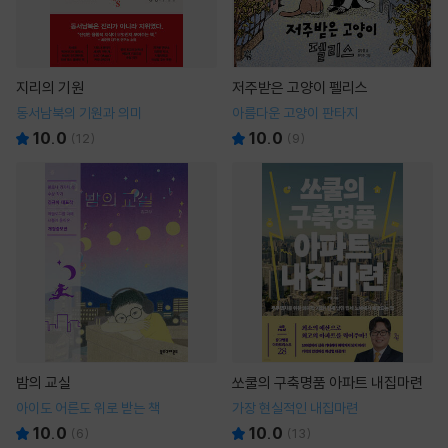
지리의 기원
저주받은 고양이 펠리스
동서남북의 기원과 의미
아름다운 고양이 판타지
10.0
10.0
(
12
)
(
9
)
밤의 교실
쏘쿨의 구축명품 아파트 내집마련
아이도 어른도 위로 받는 책
가장 현실적인 내집마련
10.0
10.0
(
6
)
(
13
)