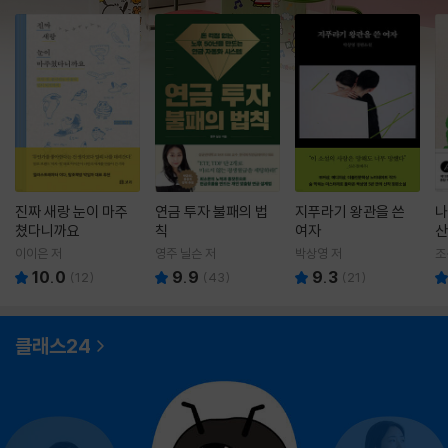
진짜 새랑 눈이 마주
연금 투자 불패의 법
지푸라기 왕관을 쓴
나
쳤다니까요
칙
여자
산
이이은 저
영주 닐슨 저
박상영 저
조
10.0
9.9
9.3
(
12
)
(
43
)
(
21
)
클래스24