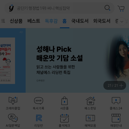
어린이
독후감
벤트
신상품
베스트
홈
국내도서
외국도서
중고샵
웰컴메뉴 모두보기
어린이
1
/
21
크레마클럽
독서기록
사은품
예스펀딩
클래스24
AI일문백답
리딩런
출석체크
혜택모음
매장안내