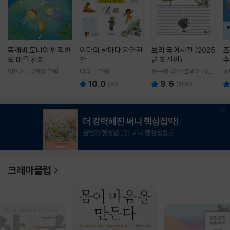
똥깨비 도니와 반짝반
이다의 날마다 자연관
보리 국어사전 (2025
조
짝 마을 잔치
찰
년 최신판)
수
이현아 글/핸짱 그림
이다 글그림
윤구병 감수/토박이 사전
정
편찬실 편
10.0
9.6
(
9
)
(
158
)
1
/
3
크레마클럽