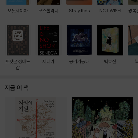
오뒷세이아
코스톨라니
Stray Kids
NCT WISH
광복
포켓몬 생태도
세네카
공각기동대
박효신
감
지금 이 책