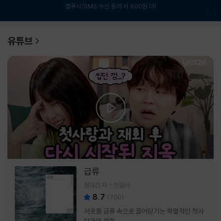
앱푸시/SMS 수신 동의 시 600원 더!
1
/
6
유튜브
급류
정대건 저
민음사
8.7
(
700
)
서로를 급류 속으로 끌어당기는 파멸적인 첫사