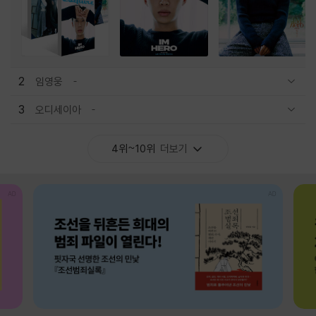
2
임영웅
관련상품 보이기/감축
3
오디세이아
관련상품 보이기/감축
4위~10위
더보기