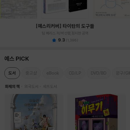
[예스리커버] 타이탄의 도구들
팀 페리스 저/박선령,정지현 공역
9.3
(
1,396
)
예스 PICK
도서
중고샵
eBook
CD/LP
DVD/BD
문구/GI
화제의 책
외국도서
세트도서