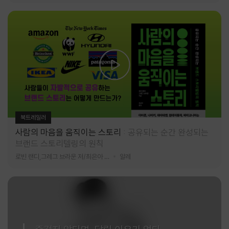
북트레일러
사람의 마음을 움직이는 스토리
공유되는 순간 완성되는
브랜드 스토리텔링의 원칙
로빈 랜디,그레그 브라운 저/최은아 역
알레