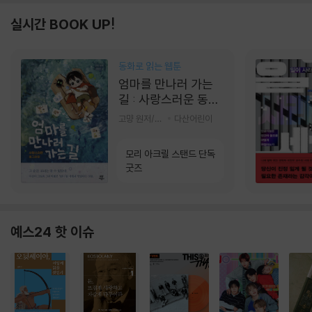
실시간 BOOK UP!
동화로 읽는 웹툰
엄마를 만나러 가는
길 : 사랑스러운 동그
라미
고먕 원저/김영리 글
다산어린이
모리 아크릴 스탠드 단독
굿즈
예스24 핫 이슈