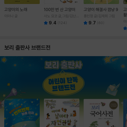
고양이의 노래
100만 번 산 고양이
고양이 해결사 깜냥 9
고
활
이미나 글
사노 요코 글,그림/김난주
홍민정 글/김재희 그림
렇
역
이
9.4
9.7
(
124
)
(
60
)
보리 출판사 브랜드전