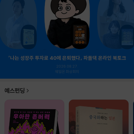
『나는 성장주 투자로 40에 은퇴했다』 파돌댁 온라인 북토크
2026.08.27.
웨일온 화상회의
예스펀딩