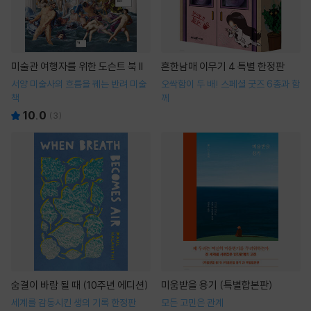
미술관 여행자를 위한 도슨트 북 II
흔한남매 이무기 4 특별 한정판
서양 미술사의 흐름을 꿰는 반려 미술
오싹함이 두 배! 스페셜 굿즈 6종과 함
책
께
10.0
(
3
)
숨결이 바람 될 때 (10주년 에디션)
미움받을 용기 (특별합본판)
세계를 감동시킨 생의 기록 한정판
모든 고민은 관계