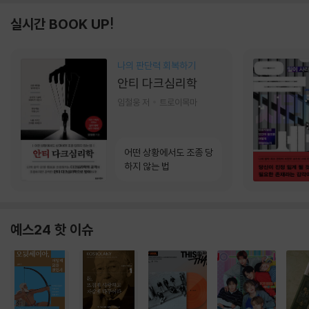
실시간 BOOK UP!
나의 판단력 회복하기
안티 다크심리학
임철웅 저
트로이목마
어떤 상황에서도 조종 당
하지 않는 법
예스24 핫 이슈