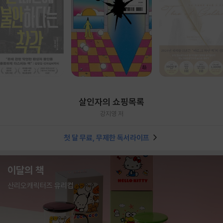
살인자의 쇼핑목록
강지영 저
첫 달 무료, 무제한 독서라이프
이달의 책
산리오캐릭터즈 유리컵