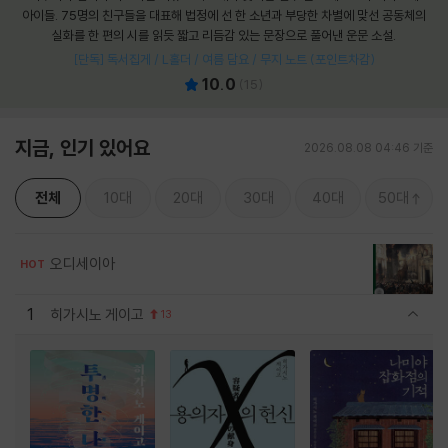
아이들. 75명의 친구들을 대표해 법정에 선 한 소년과 부당한 차별에 맞선 공동체의
실화를 한 편의 시를 읽듯 짧고 리듬감 있는 문장으로 풀어낸 운문 소설.
[단독] 독서집게 / L홀더 / 여름 담요 / 무지 노트 (포인트차감)
10.0
(
15
)
지금, 인기 있어요
2026.08.08 04:46 기준
전체
10대
20대
30대
40대
50대
오디세이아
HOT
1
히가시노 게이고
13
관련상품 보이기/감축