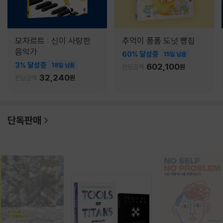
모차르트 : 신이 사랑한
추억이 퐁퐁 도넛 빵집
음악가
60% 달성중
15일 남음
3% 달성중
18일 남음
602,100
펀딩금액
원
32,240
펀딩금액
원
단독판매