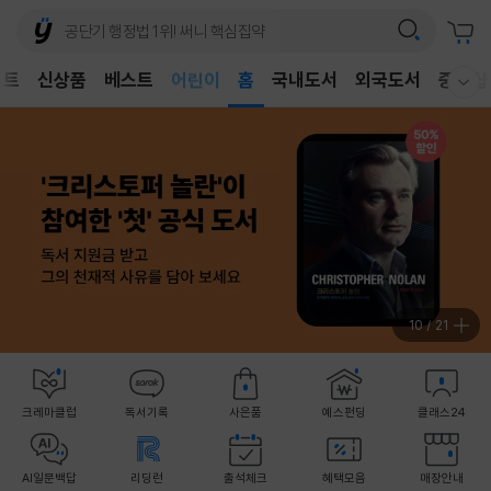
벤트
신상품
베스트
어린이
홈
국내도서
외국도서
중고샵
웰컴메뉴 모두보기
독후감
어린이
10
/
21
크레마클럽
독서기록
사은품
예스펀딩
클래스24
AI일문백답
리딩런
출석체크
혜택모음
매장안내