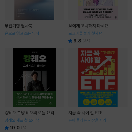
무진기행 필사북
AI에게 고백하지 마세요
손으로 읽고 쓰는 명작
로그아웃 불가 첫사랑
9.8
(
35
)
걍레오 그냥 레오의 오늘 요리
지금 꼭 사야 할 ETF
강레오 셰프 첫 요리책
돈이 몰리는 시장을 사라
10.0
(
8
)