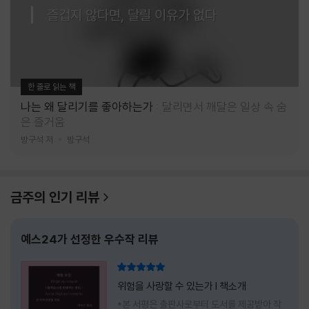
즐겁지 않다면, 달릴 이유가 없다
한 줄로 읽는 책
나는 왜 달리기를 좋아하는가
달리면서 깨달은 일상 속 숨
은 즐거움
방구석 저
방구석
금주의 인기 리뷰
예스24가 선정한 우수작 리뷰
리뷰 총점
위험을 사랑할 수 있는가 l 책소개
*본 서평은 출판사로부터 도서를 제공받아 작