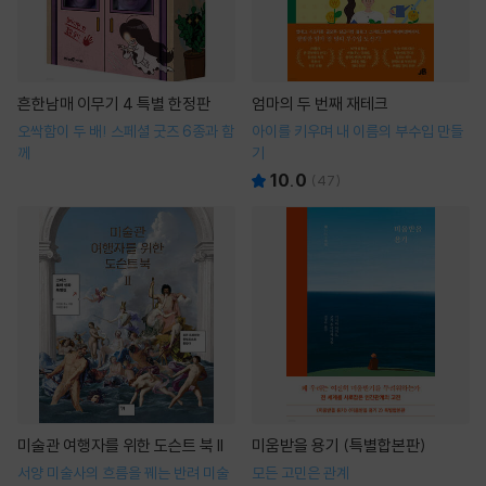
흔한남매 이무기 4 특별 한정판
엄마의 두 번째 재테크
오싹함이 두 배! 스페셜 굿즈 6종과 함
아이를 키우며 내 이름의 부수입 만들
께
기
10.0
(
47
)
미술관 여행자를 위한 도슨트 북 II
미움받을 용기 (특별합본판)
서양 미술사의 흐름을 꿰는 반려 미술
모든 고민은 관계