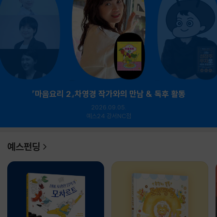
『마음요리 2』차영경 작가와의 만남 & 독후 활동
2026.09.05.
예스24 강서NC점
예스펀딩