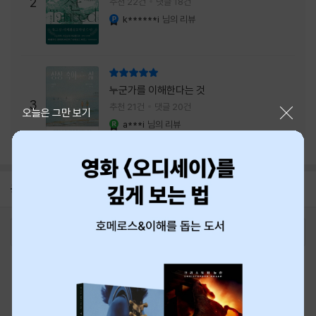
주는 실감과 미스터리 사건의 치밀함이 이루어
2
추천 22건
댓글 18건
내는 최상의 시너지...
k******i
님의 리뷰
YES마니아 : 플래티넘
리뷰 총점
누군가를 이해한다는 것
3
추천 21건
댓글 20건
닫기
오늘은 그만 보기
a***i
님의 리뷰
YES마니아 : 로얄
공지
26년 NBCI 수상 안내
2026-08-01
로그인
최근 본 상품
주문/배송
고객센터 1544-3800
티켓 1544-6399
중고샵 1566-4295
eBook 1:1문의/채팅상담
예스이십사(주) 사업자 정보