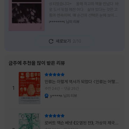
성되었습니다* 올해 최고의 책을 만났다. 바
로 도서 위험 예찬 이다. 살아 있다는 것은 고
통의 연속이며, 매 순간의 선택은 눈에 보이지
않는 위험을 감수해야 한다는 것을 의미한다.
i*******i
님의 리뷰
무엇을 할 수 있을까. 무엇을 한다 한들 결국 실
패하게 될 것만 같은 삶 속에서 선뜻 무언가에
도전하고 미지의 세계로 발을 내딛기란 결코 쉬
새로보기
2/10
운 일이 아니다. 그러나 이 책을 읽다 보면 그 마
음이 조금씩 달라진다. 머리로는 아직도 '그것
을 선택해서는 안 된다'고 말하지만, 몸은 이미
내가 진실로 원했던 방향을 향해 움직이고 있을
금주에 추천을 많이 받은 리뷰
지도 모른다. 위험은 두려움의 대상이 아니라,
내가 진짜 원하는 삶으로 향하는 문 앞에 늘 함
리뷰 총점
께 서 있기 때문이다. 이 책은 프랑스의 철학
인류는 이렇게 역사가 되었다 <인류는 어떻게
자이자 정신분석가인 안 뒤푸르망
1
역사가 되었나>
추천 24건
댓글 25건
y****n
님의 리뷰
YES마니아 : 플래티넘
리뷰 총점
로버트 잭슨 베넷 《오염된 잔》, 가상의 제국이