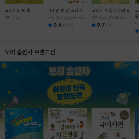
고양이의 노래
100만 번 산 고양이
고양이 해결사 깜냥 9
고
활
이미나 글
사노 요코 글,그림/김난주
홍민정 글/김재희 그림
렇
역
이
9.4
9.7
(
124
)
(
60
)
보리 출판사 브랜드전