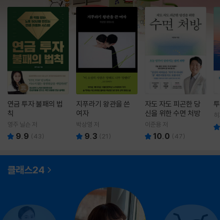
연금 투자 불패의 법
지푸라기 왕관을 쓴
자도 자도 피곤한 당
투
칙
여자
신을 위한 수면 처방
히
영
영주 닐슨 저
박상영 저
이준용 저
9.9
9.3
10.0
(
43
)
(
21
)
(
47
)
클래스24