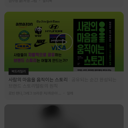
금수정 글/서영 그림
찰리북
북트레일러
사람의 마음을 움직이는 스토리
공유되는 순간 완성되는
브랜드 스토리텔링의 원칙
로빈 랜디,그레그 브라운 저/최은아 역
알레