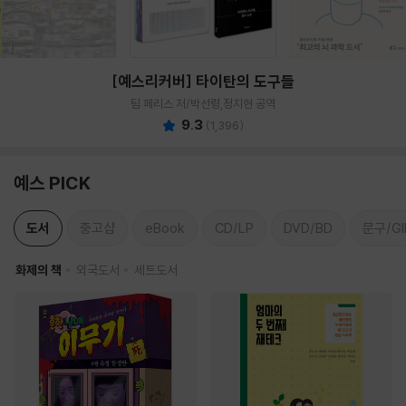
[예스리커버] 타이탄의 도구들
팀 페리스 저/박선령,정지현 공역
9.3
(
1,396
)
예스 PICK
도서
중고샵
eBook
CD/LP
DVD/BD
문구/GI
화제의 책
외국도서
세트도서