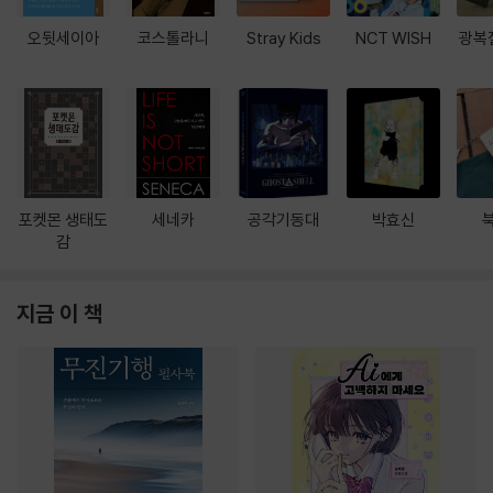
오뒷세이아
코스톨라니
Stray Kids
NCT WISH
광복
포켓몬 생태도
세네카
공각기동대
박효신
감
지금 이 책