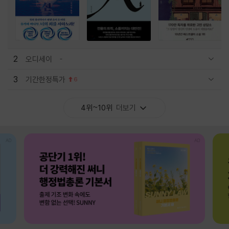
2
오디세이
관련상품 보이기/감축
3
기간한정특가
6
관련상품 보이기/감축
4위~10위
더보기