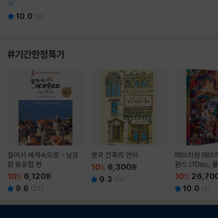
책
10.0
(
3
)
#기간한정특가
걸어서 세계속으로 - 남유
영국 건축의 언어
에브리씽 에브리
럽 동유럽 편
원스 (1Disc,
10
6,300
%
원
판) : 블루레이
10
6,120
10
26,70
%
원
%
9.3
(
16
)
9.6
10.0
(
27
)
(
2
)