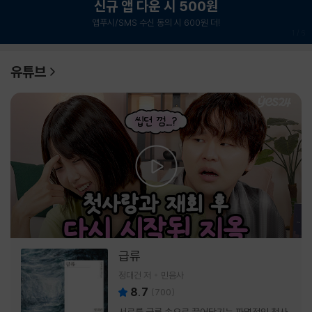
신규 앱 다운 시 500원
앱푸시/SMS 수신 동의 시 600원 더!
1
/
6
유튜브
급류
정대건 저
민음사
8.7
(
700
)