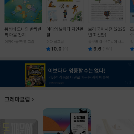
똥깨비 도니와 반짝반
이다의 날마다 자연관
보리 국어사전 (2025
조
짝 마을 잔치
찰
년 최신판)
수
이현아 글/핸짱 그림
이다 글그림
윤구병 감수/토박이 사전
정
편찬실 편
10.0
9.6
(
9
)
(
158
)
1
/
3
크레마클럽