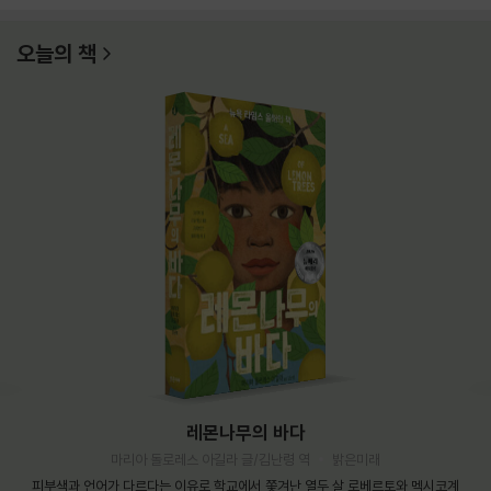
오늘의 책
레몬나무의 바다
마리아 돌로레스 아길라 글/김난령 역
밝은미래
피부색과 언어가 다르다는 이유로 학교에서 쫓겨난 열두 살 로베르토와 멕시코계