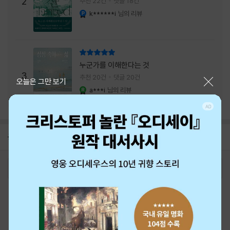
2
추천 22건
댓글 18건
내는 최상의 시너지...
k******i
님의 리뷰
YES마니아 : 플래티넘
리뷰 총점
누군가를 이해한다는 것
3
추천 20건
댓글 20건
닫기
오늘은 그만 보기
a***i
님의 리뷰
YES마니아 : 로얄
공지
8월 상품권+쿠폰+결제+추천 혜택모음
2026-08-01
로그인
최근 본 상품
주문/배송
고객센터 1544-3800
티켓 1544-6399
중고샵 1566-4295
eBook 1:1문의/채팅상담
예스이십사(주) 사업자 정보