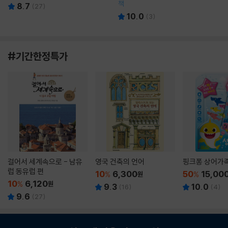
책
8.7
(
27
)
10.0
(
3
)
#기간한정특가
걸어서 세계속으로 - 남유
영국 건축의 언어
핑크퐁 상어가
럽 동유럽 편
10
6,300
50
15,00
%
원
%
10
6,120
%
원
9.3
10.0
(
16
)
(
4
)
9.6
(
27
)