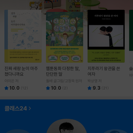
진짜 새랑 눈이 마주
웹툰동화 다정한 말,
지푸라기 왕관을 쓴
슬
쳤다니까요
단단한 말
여자
바
영
이이은 저
돌배 글그림/고정욱 원저
박상영 저
10.0
10.0
9.3
(
12
)
(
2
)
(
21
)
클래스24