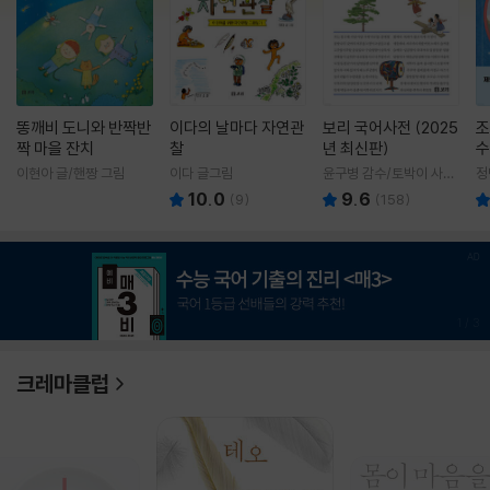
똥깨비 도니와 반짝반
이다의 날마다 자연관
보리 국어사전 (2025
조
짝 마을 잔치
찰
년 최신판)
수
이현아 글/핸짱 그림
이다 글그림
윤구병 감수/토박이 사전
정
편찬실 편
10.0
9.6
(
9
)
(
158
)
1
/
3
크레마클럽