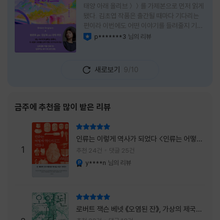
태양 아래 올리브＞＞를 가제본으로 먼저 읽게
됐다. 김초엽 작품은 출간될 때마다 기다리는
편이라 이번에도 어떤 이야기를 들려줄지 기대
가 컸다. 스포일러 없이 읽는 것이 가장 재미있
p*******3
님의 리뷰
이달의 사락
는 소설이라는 이야기를 들었기에 아무 정보도
찾아보지 않고 책을 펼쳤다. 지금 생각해 보면
그 선택이 정말 잘한 일이었다. 첫 장부터 평범
새로보기
9/10
하지 않았다. 사라진 누군가에게 보내는 메일로
시작되는 이야기는 곧바로 궁금증을 만든다. 오
래전 헤어진 친구가 다시 만나게 되고, 과거의
흔적을 따라 낯선 나라를 여행하게 된다는 설정
금주에 추천을 많이 받은 리뷰
이 무더운 여름을 벗어나는 피서처럼 흥미롭기
만 하다. 처음에는 단순한 추적 이야기인 줄 알
리뷰 총점
았는데, 읽을수록 전혀 다른 방향으로 흘러간
인류는 이렇게 역사가 되었다 <인류는 어떻게
다. '왜 이런 일이 벌어졌을까?', '이 사람이 정
1
역사가 되었나>
추천 24건
댓글 25건
말 믿어도
y****n
님의 리뷰
YES마니아 : 플래티넘
리뷰 총점
로버트 잭슨 베넷 《오염된 잔》, 가상의 제국이
주는 실감과 미스터리 사건의 치밀함이 이루어