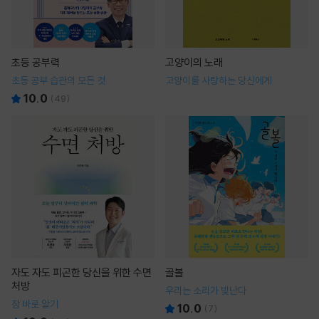
초등 공부력
고양이의 노래
초등 공부 습관의 모든 것
고양이를 사랑하는 당신에게
10.0
(
49
)
자도 자도 피곤한 당신을 위한 수면
골볼
처방
우리는 소리가 빛난다
잠 바로 알기
10.0
(
7
)