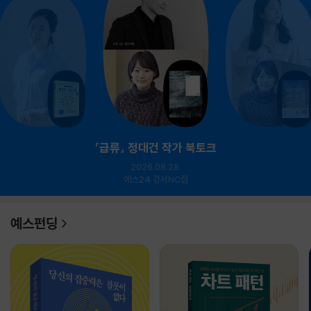
『급류』 정대건 작가 북토크
2026.08.28.
예스24 강서NC점
예스펀딩