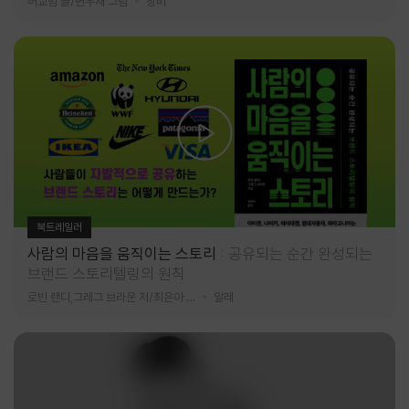
허교범 글/변우재 그림
창비
북트레일러
사람의 마음을 움직이는 스토리
공유되는 순간 완성되는
브랜드 스토리텔링의 원칙
로빈 랜디,그레그 브라운 저/최은아 역
알레