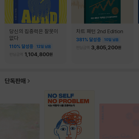
당신의 집중력은 잘못이
차트 패턴 2nd Edition
없다
381% 달성중
10일 남음
110% 달성중
12일 남음
3,805,200
펀딩금액
원
1,104,800
펀딩금액
원
단독판매