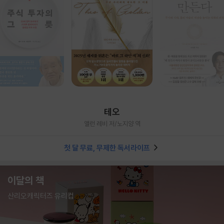
테오
앨런 레비 저/노지양 역
첫 달 무료, 무제한 독서라이프
이달의 책
산리오캐릭터즈 유리컵