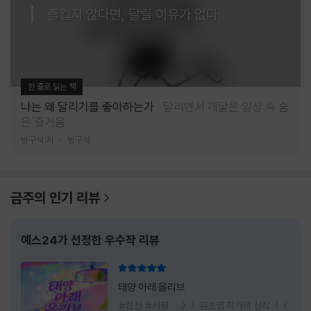
즐겁지 않다면, 달릴 이유가 없다
한 줄로 읽는 책
나는 왜 달리기를 좋아하는가
달리면서 깨달은 일상 속 숨
은 즐거움
방구석 저
방구석
금주의 인기 리뷰
예스24가 선정한 우수작 리뷰
리뷰 총점
태양 아래 올리브
#협찬 #서평 ＞＞ 김초엽 작가의 신작 ＜＜