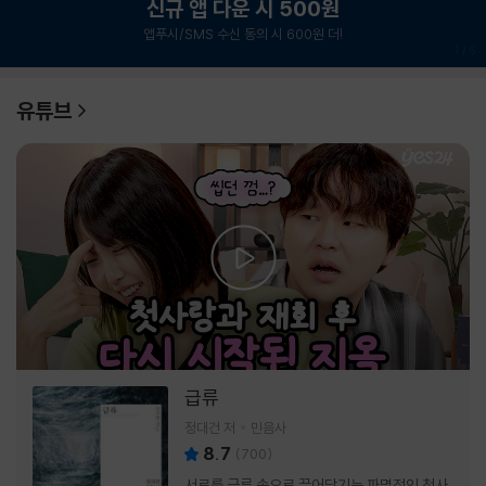
신규 앱 다운 시 500원
앱푸시/SMS 수신 동의 시 600원 더!
1
/
6
유튜브
급류
정대건 저
민음사
8.7
(
700
)
서로를 급류 속으로 끌어당기는 파멸적인 첫사