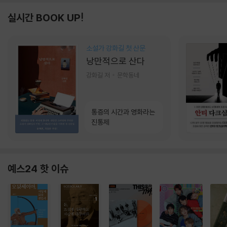
실시간 BOOK UP!
소설가 강화길 첫 산문
낭만적으로 산다
강화길 저
문학동네
통증의 시간과 영화라는
진통제
예스24 핫 이슈