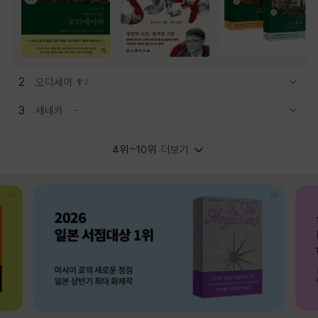
2
오디세이
2
관련상품 보이기/감축
3
세네카
관련상품 보이기/감축
4위~10위
더보기