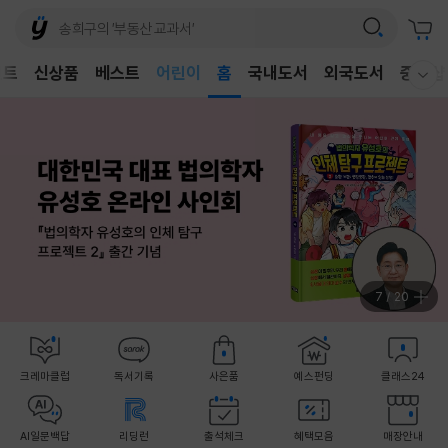
어린이
벤트
신상품
베스트
홈
국내도서
외국도서
중고샵
웰컴메뉴 모두보기
독후감
어린이
8
/
20
크레마클럽
독서기록
사은품
예스펀딩
클래스24
AI일문백답
리딩런
출석체크
혜택모음
매장안내