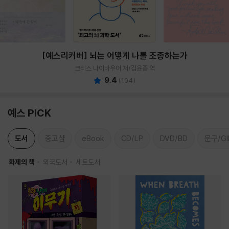
[예스리커버] 뇌는 어떻게 나를 조종하는가
크리스 나이바우어 저/김윤종 역
9.4
(
104
)
예스 PICK
도서
중고샵
eBook
CD/LP
DVD/BD
문구/GI
화제의 책
외국도서
세트도서