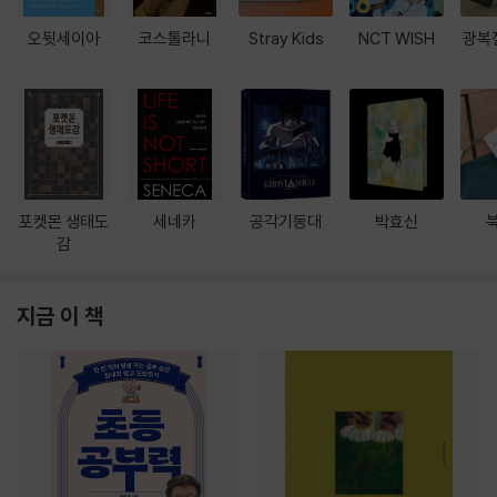
오뒷세이아
코스톨라니
Stray Kids
NCT WISH
광복
포켓몬 생태도
세네카
공각기동대
박효신
감
지금 이 책