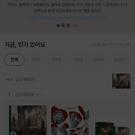
가이드. 종목보다 포트폴리오 설계에 집중하며, 투자 성향과 은퇴 시점에 맞는 ETF
전략으로 평생 현금흐름을 만드는 법을 담았다.
[이달의 책 8월] 산리오캐릭터즈 유리컵 (포인트 차감)
9.9
(
44
)
지금, 인기 있어요
2026.08.07 07:45 기준
전체
10대
20대
30대
40대
50대
오디세이아
HOT
1
오디세이아
1
관련상품 보이기/감축