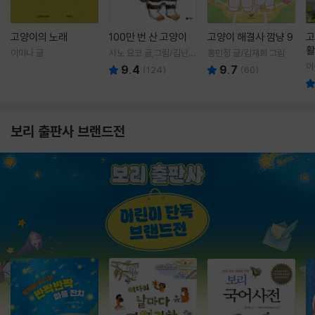
고양이의 노래
100만 번 산 고양이
고양이 해결사 깜냥 9
고
활
이미나 글
사노 요코 글,그림/김난주
홍민정 글/김재희 그림
렇
역
이
9.4
9.7
(
124
)
(
60
)
보리 출판사 브랜드전