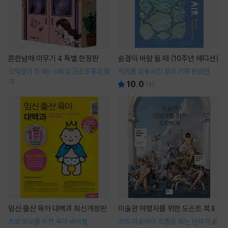
흔한남매 이무기 4 특별 한정판
숨결이 바람 될 때 (10주년 에디션)
오싹함이 두 배! 스페셜 굿즈 6종과 함
세계를 감동시킨 생의 기록 한정판
께
10.0
(
1
)
임신 출산 육아 대백과 최신개정판
미술관 여행자를 위한 도슨트 북 II
초보 부모를 위한 육아 바이블
서양 미술사의 흐름을 꿰는 반려 미술