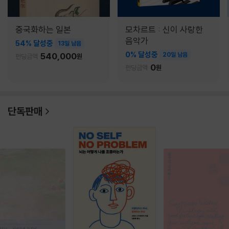
중국화하는 일본
모차르트 : 신이 사랑한
음악가
54% 달성중
13일 남음
0% 달성중
540,000
20일 남음
펀딩금액
원
0
펀딩금액
원
단독판매