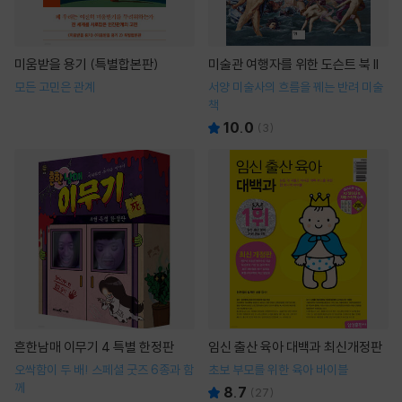
미움받을 용기 (특별합본판)
미술관 여행자를 위한 도슨트 북 II
모든 고민은 관계
서양 미술사의 흐름을 꿰는 반려 미술
책
10.0
(
3
)
흔한남매 이무기 4 특별 한정판
임신 출산 육아 대백과 최신개정판
오싹함이 두 배! 스페셜 굿즈 6종과 함
초보 부모를 위한 육아 바이블
께
8.7
(
27
)