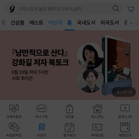
벤트
신상품
베스트
어린이
홈
국내도서
외국도서
중고샵
웰컴메뉴 모두보기
독후감
어린이
4
/
21
크레마클럽
독서기록
사은품
예스펀딩
클래스24
AI일문백답
리딩런
출석체크
혜택모음
매장안내