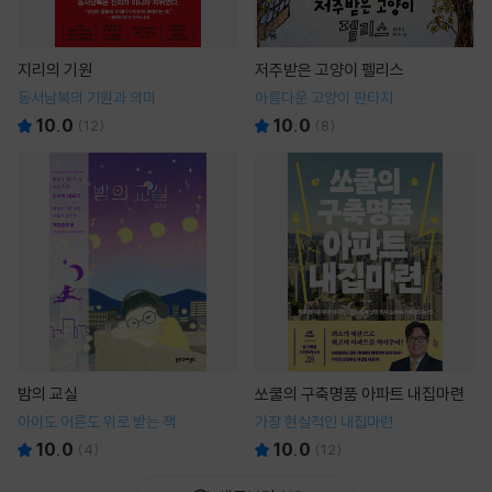
지리의 기원
저주받은 고양이 펠리스
동서남북의 기원과 의미
아름다운 고양이 판타지
10.0
10.0
(
12
)
(
8
)
밤의 교실
쏘쿨의 구축명품 아파트 내집마련
아이도 어른도 위로 받는 책
가장 현실적인 내집마련
10.0
10.0
(
4
)
(
12
)