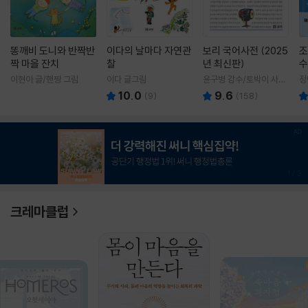
똥깨비 도니와 반짝반
이다의 날마다 자연관
보리 국어사전 (2025
조
짝 마을 잔치
찰
년 최신판)
수
이현아 글/핸짱 그림
이다 글그림
윤구병 감수/토박이 사전
정
편찬실 편
10.0
9.6
(
9
)
(
158
)
1
/
3
크레마클럽