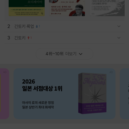
2
긴토키 룩업
1
관련상품 보이기/감축
3
긴토키
1
관련상품 보이기/감축
4위~10위
더보기