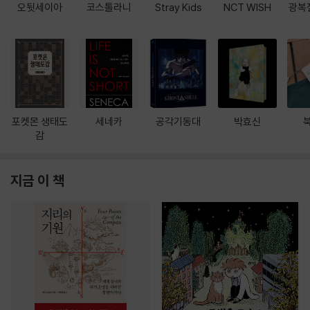
오뒷세이아
코스톨라니
Stray Kids
NCT WISH
광복
포켓몬 생태도
세네카
공각기동대
박효신
감
지금 이 책