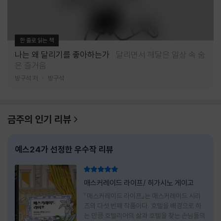
한 줄로 읽는 책
나는 왜 달리기를 좋아하는가
달리면서 깨달은 일상 속 숨
은 즐거움
방구석 저
방구석
금주의 인기 리뷰
예스24가 선정한 우수작 리뷰
리뷰 총점
매스커레이드 라이프/ 히가시노 게이고
『매스커레이드 라이프』는 매스커레이드 시리
즈의 다섯 번째 작품이다. 호텔을 배경으로 하
는 만큼 호텔리어의 삶과 호텔을 찾는 손님들의