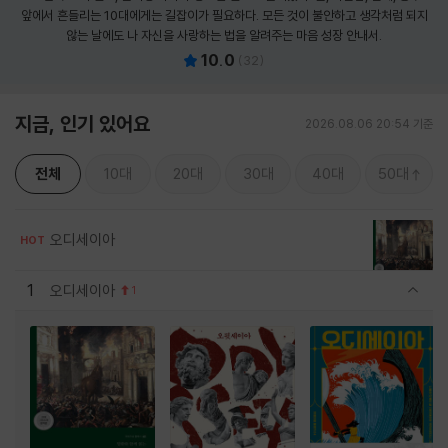
앞에서 흔들리는 10대에게는 길잡이가 필요하다. 모든 것이 불안하고 생각처럼 되지
않는 날에도 나 자신을 사랑하는 법을 알려주는 마음 성장 안내서.
10.0
(
32
)
지금, 인기 있어요
2026.08.06 20:54 기준
전체
10대
20대
30대
40대
50대
오디세이아
HOT
1
오디세이아
1
관련상품 보이기/감축