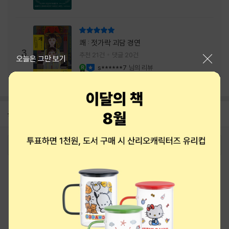
리뷰 총점
쾌 : 젓가락 괴담 경연
3
추천 21건
댓글 20건
닫기
오늘은 그만 보기
s******7
님의 리뷰
YES마니아 : 로얄
이달의 사락
공지
8월 상품권+쿠폰+결제+추천 혜택모음
2026-08-01
로그인
최근 본 상품
주문/배송
고객센터 1544-3800
티켓 1544-6399
중고샵 1566-4295
eBook 1:1문의/채팅상담
예스이십사(주) 사업자 정보
이용약관
개인정보처리방침
청소년보호정책
PC버전
회사소개
거래처관계자께