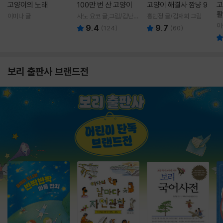
고양이의 노래
100만 번 산 고양이
고양이 해결사 깜냥 9
고
활
이미나 글
사노 요코 글,그림/김난주
홍민정 글/김재희 그림
렇
역
이
9.4
9.7
(
124
)
(
60
)
보리 출판사 브랜드전