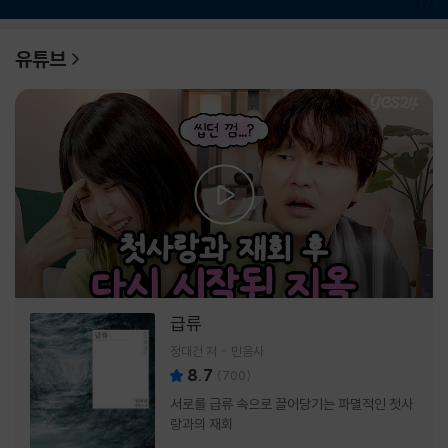
1
/
6
유튜브
급류
정대건 저
민음사
8.7
(
700
)
서로를 급류 속으로 끌어당기는 파멸적인 첫사
랑과의 재회