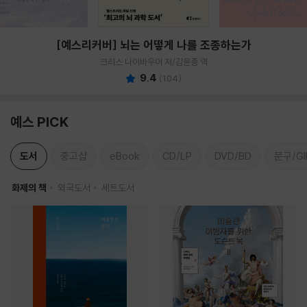
[예스리커버] 뇌는 어떻게 나를 조종하는가
크리스 나이바우어 저/김윤종 역
9.4
(
104
)
예스 PICK
도서
중고샵
eBook
CD/LP
DVD/BD
문구/GI
화제의 책
외국도서
세트도서