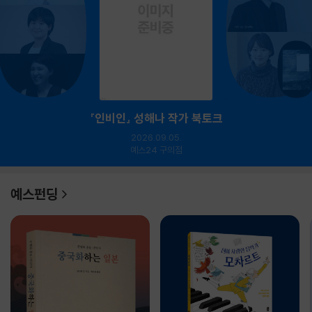
『인비인』 성해나 작가 북토크
2026.09.05.
예스24 구의점
예스펀딩