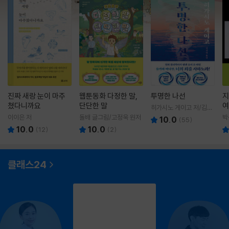
진짜 새랑 눈이 마주
웹툰동화 다정한 말,
투명한 나선
지
쳤다니까요
단단한 말
여
히가시노 게이고 저/김선
영 역
이이은 저
돌배 글그림/고정욱 원저
박
10.0
(
55
)
10.0
10.0
(
12
)
(
2
)
클래스24