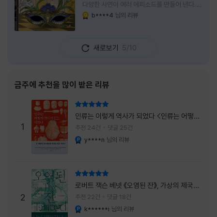
다양한 사연이 여러 에피소드를 만들어 낸다.
주인공은 호텔리어로서의 완벽함을 꿈꾸는 야
b****4
님의 리뷰
YES마니아 : 골드
마기시 나오미와 닛타 고스케다. 물론 고스케는
네 번째 이야기까지는 형사였다. 사건을 해결하
는 과정에서 나오미가 다치게 되자, 고스케는
새로보기
5/10
모든 책임을 지고 형사직에서 물러난다. 하지만
그동안 호텔에서 쌓은 인연 덕분에 호텔 코르테
시아 도쿄에서 함께 일해 보지 않겠느냐는 제안
을 받게 된다. 그렇게 끝난 4권 이후, 나는 5권
금주에 추천을 많이 받은 리뷰
이 출간되기만을 기다렸다. 형사가 아닌 호텔리
어가 된 닛타 고스케의 모습이 무척 궁금했기
리뷰 총점
때문이다. 그동안 호텔에서 잠복 수사를 하며
인류는 이렇게 역사가 되었다 <인류는 어떻게
어설픈 호텔리어의 가면을 쓰고 있었다면, 이제
1
역사가 되었나>
추천 24건
댓글 25건
는 가면
y****n
님의 리뷰
YES마니아 : 플래티넘
리뷰 총점
로버트 잭슨 베넷 《오염된 잔》, 가상의 제국이
주는 실감과 미스터리 사건의 치밀함이 이루어
2
추천 22건
댓글 18건
내는 최상의 시너지...
k******i
님의 리뷰
YES마니아 : 플래티넘