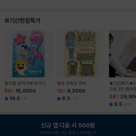
#기간한정특가
핑크퐁 상어가족 마이크
영국 건축의 언어
★기간특가★[
크림 2단 화이
50
15,000
10
6,300
%
원
%
원
38
29,90
%
10.0
9.3
(
4
)
(
16
)
9.5
(
94
)
신규 앱 다운 시 500원
앱푸시/SMS 수신 동의 시 600원 더!