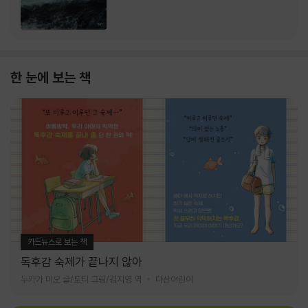
한 눈에 보는 책
카드뉴스로 보는 책
독후감 숙제가 끝나지 않아
누카가 미오 글/토티 그림/김지영 역
다산어린이