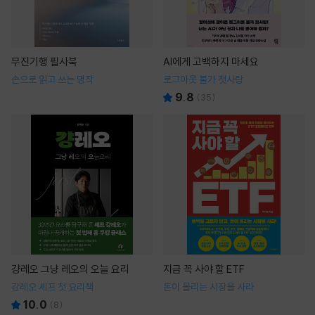
무진기행 필사북
AI에게 고백하지 마세요
손으로 읽고 쓰는 명작
로그아웃 불가 첫사랑
9.8
(
35
)
걍레오 그냥 레오의 오늘 요리
지금 꼭 사야 할 ETF
강레오 셰프 첫 요리책
돈이 몰리는 시장을 사라
10.0
(
8
)