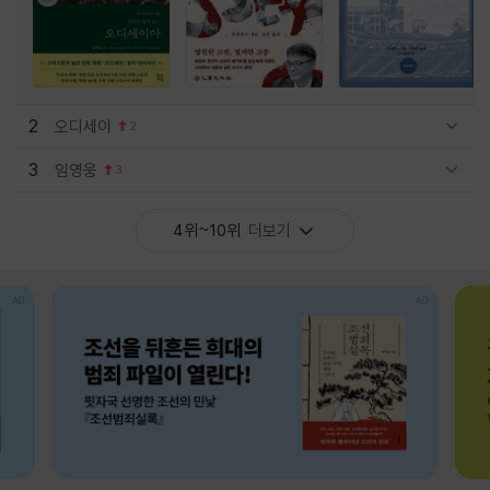
2
오디세이
2
관련상품 보이기/감축
3
임영웅
3
관련상품 보이기/감축
4위~10위
더보기