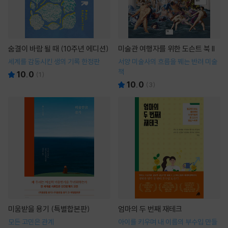
숨결이 바람 될 때 (10주년 에디션)
미술관 여행자를 위한 도슨트 북 II
세계를 감동시킨 생의 기록 한정판
서양 미술사의 흐름을 꿰는 반려 미술
책
10.0
(
1
)
10.0
(
3
)
미움받을 용기 (특별합본판)
엄마의 두 번째 재테크
모든 고민은 관계
아이를 키우며 내 이름의 부수입 만들