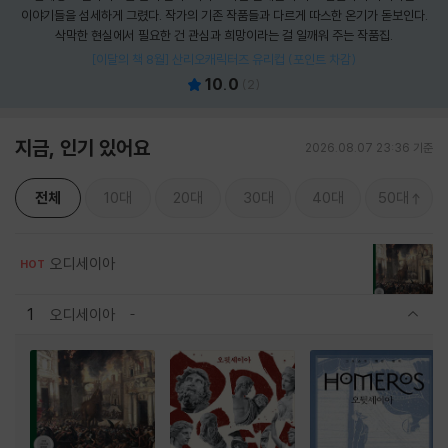
이야기들을 섬세하게 그렸다. 작가의 기존 작품들과 다르게 따스한 온기가 돋보인다.
삭막한 현실에서 필요한 건 관심과 희망이라는 걸 일깨워 주는 작품집.
[이달의 책 8월] 산리오캐릭터즈 유리컵 (포인트 차감)
10.0
(
2
)
지금, 인기 있어요
2026.08.07 23:36 기준
전체
10대
20대
30대
40대
50대
오디세이아
HOT
1
오디세이아
관련상품 보이기/감축