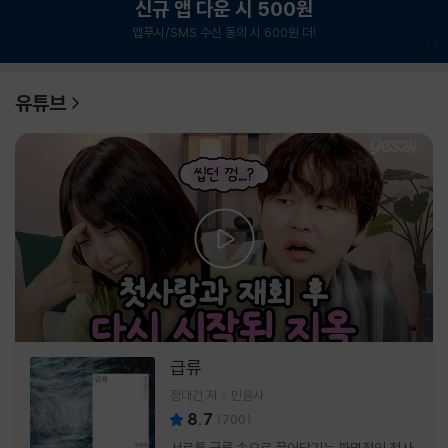
신규 앱 다운 시 500원
앱푸시/SMS 수신 동의 시 600원 더!
1
/
6
유튜브
급류
정대건 저
민음사
8.7
(
700
)