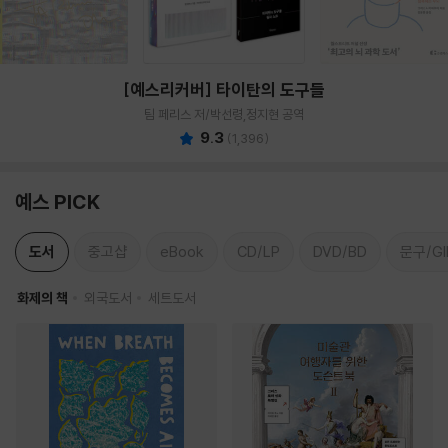
[예스리커버] 타이탄의 도구들
팀 페리스 저/박선령,정지현 공역
9.3
(
1,396
)
예스 PICK
도서
중고샵
eBook
CD/LP
DVD/BD
문구/GI
화제의 책
외국도서
세트도서