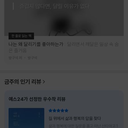
즐겁지 않다면, 달릴 이유가 없다
한 줄로 읽는 책
나는 왜 달리기를 좋아하는가
달리면서 깨달은 일상 속 숨
은 즐거움
방구석 저
방구석
금주의 인기 리뷰
예스24가 선정한 우수작 리뷰
리뷰 총점
길 위에서 삶과 행복의 답을 찾다
삶과 행복에 대한 질문을 품고 떠난 산티아고 1