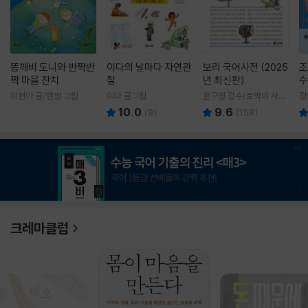
똥깨비 도니와 반짝반
이다의 날마다 자연관
보리 국어사전 (2025
조
짝 마을 잔치
찰
년 최신판)
수
이현아 글/핸짱 그림
이다 글그림
윤구병 감수/토박이 사전
정
편찬실 편
10.0
9.6
(
9
)
(
158
)
1
/
3
크레마클럽