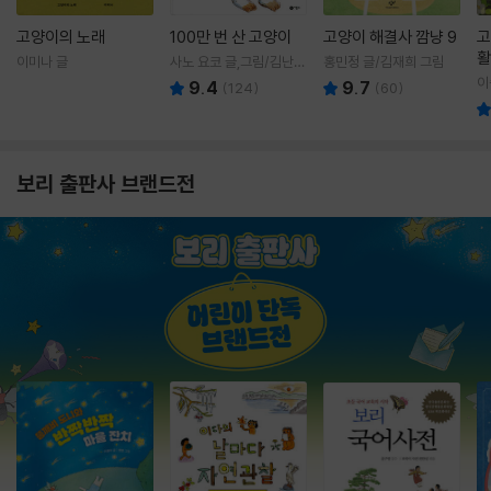
고양이의 노래
100만 번 산 고양이
고양이 해결사 깜냥 9
고
활
이미나 글
사노 요코 글,그림/김난주
홍민정 글/김재희 그림
렇
역
이
9.4
9.7
(
124
)
(
60
)
보리 출판사 브랜드전