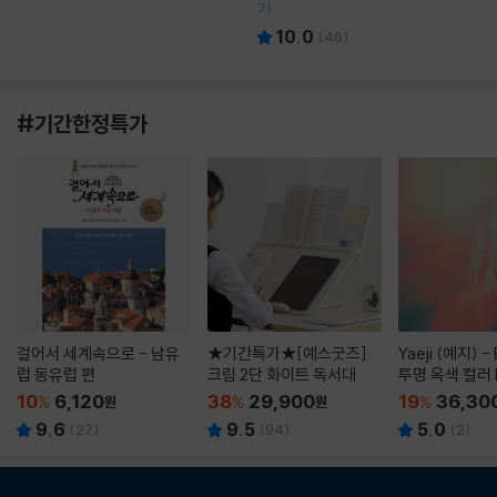
기
10.0
(
46
)
#기간한정특가
걸어서 세계속으로 - 남유
★기간특가★[예스굿즈]
Yaeji (예지) -
럽 동유럽 편
크림 2단 화이트 독서대
투명 옥색 컬러 
10
6,120
38
29,900
19
36,30
%
원
%
원
%
9.6
9.5
5.0
(
27
)
(
94
)
(
2
)