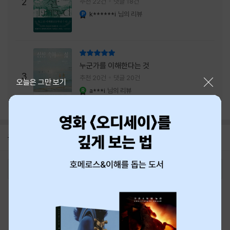
주는 실감과 미스터리 사건의 치밀함이 이루어
2
추천 22건
댓글 18건
내는 최상의 시너지...
k******i
님의 리뷰
YES마니아 : 플래티넘
리뷰 총점
누군가를 이해한다는 것
3
추천 20건
댓글 20건
닫기
오늘은 그만 보기
a***i
님의 리뷰
YES마니아 : 로얄
공지
8월 신용카드 무이자할부 안내
2026-08-01
로그인
최근 본 상품
주문/배송
고객센터 1544-3800
티켓 1544-6399
중고샵 1566-4295
eBook 1:1문의/채팅상담
예스이십사(주) 사업자 정보