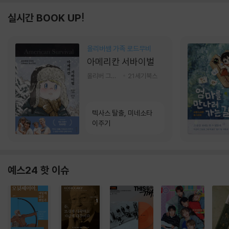
실시간 BOOK UP!
올리버쌤 가족 로드무비
아메리칸 서바이벌
올리버 그랜트,정다운 저
21세기북스
텍사스 탈출, 미네소타
이주기
예스24 핫 이슈