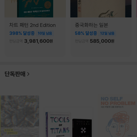
차트 패턴 2nd Edition
중국화하는 일본
398% 달성중
58% 달성중
10일 남음
12일 남음
3,981,600
585,000
펀딩금액
원
펀딩금액
원
단독판매