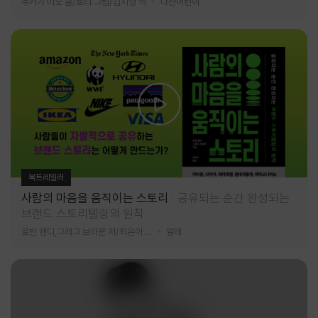
누카가 미오 글/토티 그림/김지영 역
다산어린이
북트레일러
사람의 마음을 움직이는 스토리
공유되는 순간 완성되는
브랜드 스토리텔링의 원칙
로빈 랜디,그레그 브라운 저/최은아 역
알레