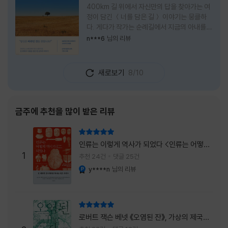
400km 길 위에서 자신만의 답을 찾아가는 여
정이 담긴 ＜너를 담은 길＞ 이야기는 뭉클하
다. 게다가 작가는 순례길에서 지금의 아내를
만나 여행 로맨스의 정석인 '비포 선라이즈'를
n***6
님의 리뷰
현실로 이루었다는 점에서 더없이 로맨틱하다.
책을 읽으며 밑줄 그은 문장들이 많았다. 책 속
에 작가가 소개한 다양한 도서들의 문장들을 만
새로보기
8/10
나는 것 역시 읽기의 또다른 즐거움이었다. 여
느 이들처럼 성실히 학교를 마치고 남들이 부러
워하는 직장에 다니던 작가가 어느날 문득 나는
누구이며어느 순간 행복을 느끼는지 질문하며
금주에 추천을 많이 받은 리뷰
길을 떠나려고 마음 먹는 순간들을 적어내려간
문장들에 마음을 한참 머물렀다.그 부분을 발췌
리뷰 총점
해본다. "내가 온 힘을 다해 부러워하던 사람
인류는 이렇게 역사가 되었다 <인류는 어떻게
들은 '자신이 원하는' 일을 하는 사람들이었다.
1
역사가 되었나>
추천 24건
댓글 25건
소명이라고 하던
y****n
님의 리뷰
YES마니아 : 플래티넘
리뷰 총점
로버트 잭슨 베넷 《오염된 잔》, 가상의 제국이