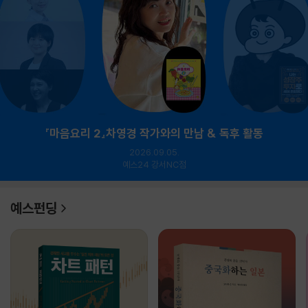
『마음요리 2』차영경 작가와의 만남 & 독후 활동
2026.09.05.
예스24 강서NC점
예스펀딩