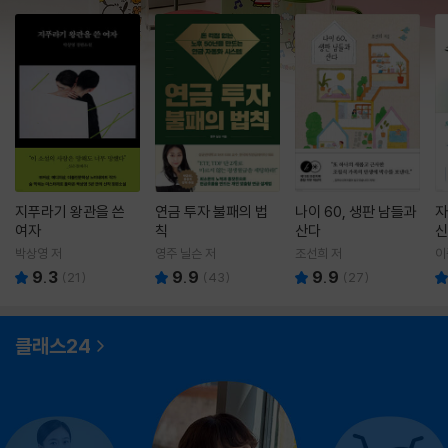
지푸라기 왕관을 쓴
연금 투자 불패의 법
나이 60, 생판 남들과
자
여자
칙
산다
신
박상영 저
영주 닐슨 저
조선희 저
이
9.3
9.9
9.9
(
21
)
(
43
)
(
27
)
클래스24