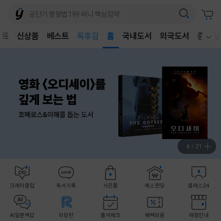
어린이
독후감
벤트
신상품
베스트
홈
국내도서
외국도서
중고샵
어린이
웰컴메뉴 모두보기
4
/
21
크레마클럽
독서기록
사은품
예스펀딩
클래스24
AI일문백답
리딩런
출석체크
혜택모음
매장안내