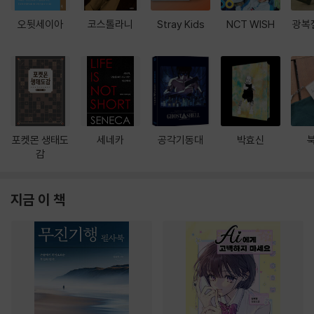
오뒷세이아
코스톨라니
Stray Kids
NCT WISH
광복
포켓몬 생태도
세네카
공각기동대
박효신
감
지금 이 책