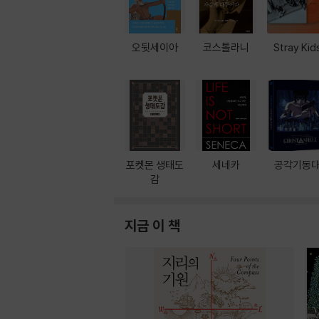
오뒷세이아
코스톨라니
Stray Kid
포켓몬 생태도
세네카
공각기동
감
지금 이 책