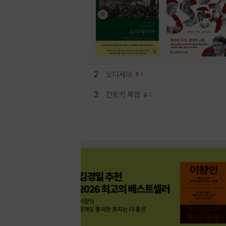
2
오디세이
1
3
긴토키 룩업
2