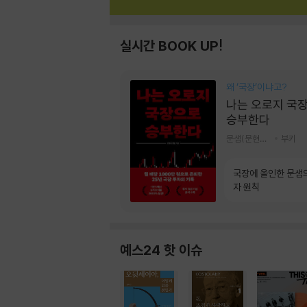
실시간 BOOK UP!
왜 ‘국장‘이냐고?
나는 오로지 국
승부한다
문샘(문현철) 저
부키
국장에 올인한 문샘
자 원칙
예스24 핫 이슈