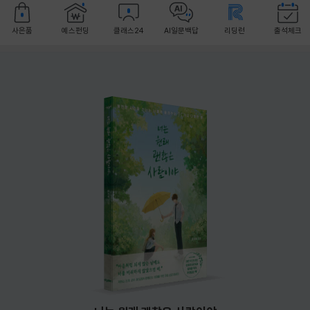
사은품
예스펀딩
클래스24
AI일문백답
리딩런
출석체크