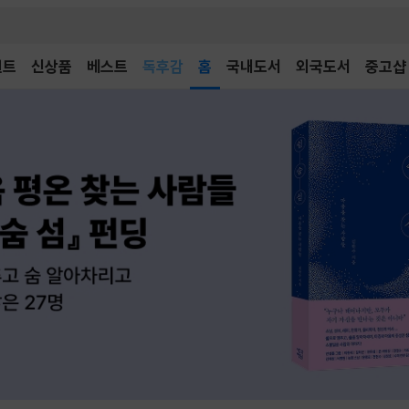
벤트
신상품
베스트
어린이
홈
국내도서
외국도서
중고샵
독후감
어린이