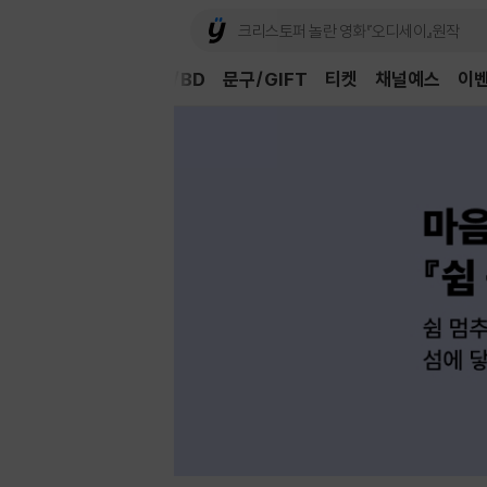
Book
CD/LP
DVD/BD
문구/GIFT
티켓
채널예스
이