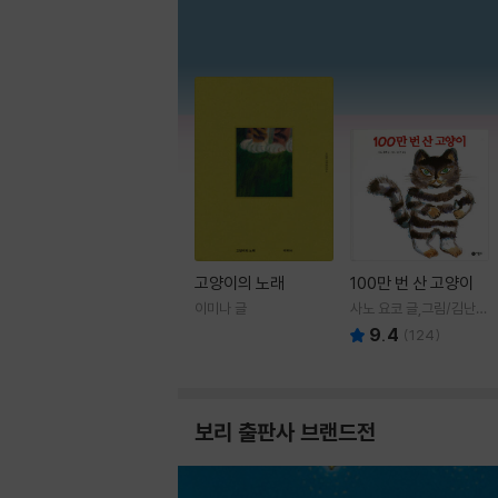
고양이의 노래
100만 번 산 고양이
이미나 글
사노 요코 글,그림/김난주
역
9.4
(
124
)
보리 출판사 브랜드전