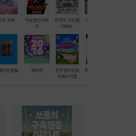
오투 과학
이승철전국투
진격의 거인展
크레마 이북 리
방학에는 
어
FINAL
더기
포터
름의문장들
워터밤
전주얼티밋뮤
뚝딱! AI 3대장
이달의 인
직페스티벌
과