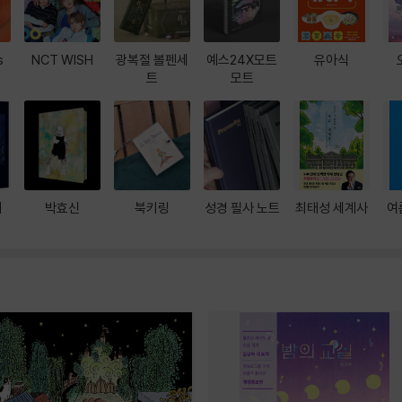
s
NCT WISH
광복절 볼펜세
예스24X모트
유아식
트
모트
대
박효신
북키링
성경 필사 노트
최태성 세계사
여