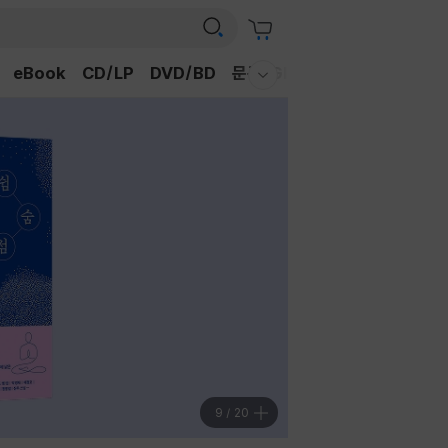
eBook
CD/LP
DVD/BD
문구/GIFT
티켓
채널예스
웰컴메뉴 모두보기
9
/
20