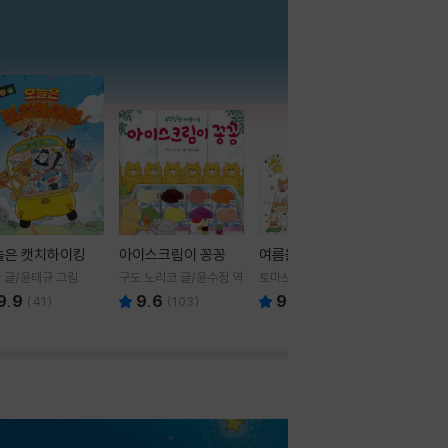
더보기
늘은 캣치하이킹
아이스크림이 꽁꽁
여름을 부탁해
 글/윤태규 그림
구도 노리코 글/윤수정 역
토마쓰리 글그림
9.9
9.6
9.8
(
41
)
(
103
)
(
24
)