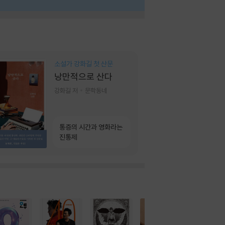
소설가 강화길 첫 산문
낭만적으로 산다
강화길 저
문학동네
통증의 시간과 영화라는
진통제