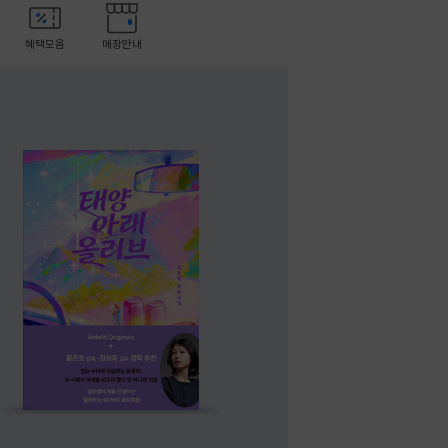
혜택모음
매장안내