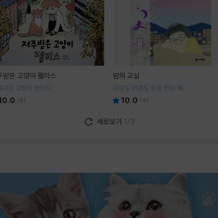
주받은 고양이 펠리스
밤의 교실
름다운 고양이 판타지
아이도 어른도 위로 받는 책
10.0
10.0
(
9
)
(
4
)
새로보기
1/3