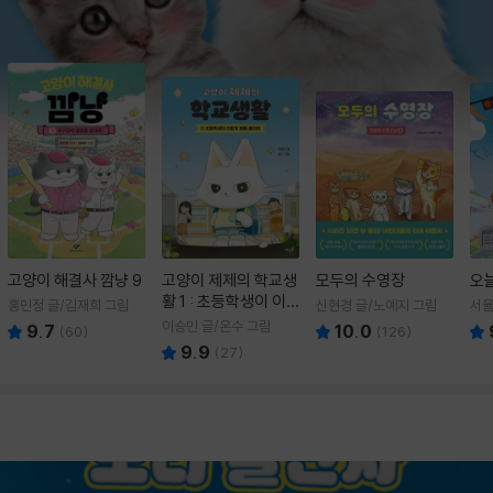
고양이 해결사 깜냥 9
고양이 제제의 학교생
모두의 수영장
오
활 1 : 초등학생이 이
홍민정 글/김재희 그림
신현경 글/노예지 그림
서율
렇게 힘들 줄이야
이승민 글/온수 그림
9.7
10.0
(
60
)
(
126
)
9.9
(
27
)