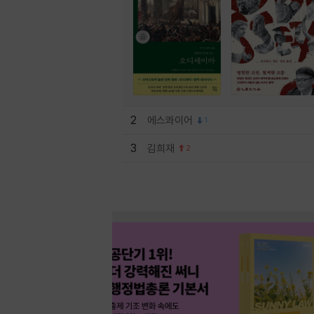
2
에스콰이어
1
3
김희재
2