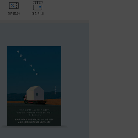
혜택모음
매장안내