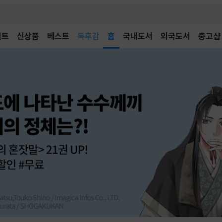
어린이
독후감
벤트
신상품
베스트
홈
국내도서
외국도서
중고샵
어린이