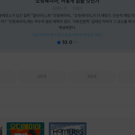
오뒷세이아, 어떻게 읽을 것인가
김태진 저
민음사
메로스가 남긴 걸작 『일리아스』와 『오뒷세이아』. 『오뒷세이아』가 더 재밌다. 단순히 재밌기만
까? 『오뒷세이아』에는 무수히 많은 매력이 있다. '아트인문학' 김태진 저자가 그 요소를 하
해설해준다.
제로퍼제로 독서대/스트랩 에코백(포인트 차감)
10.0
(
1
)
20대
30대