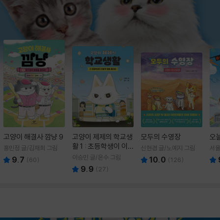
고양이 해결사 깜냥 9
고양이 제제의 학교생
모두의 수영장
오
활 1 : 초등학생이 이
홍민정 글/김재희 그림
신현경 글/노예지 그림
서율
렇게 힘들 줄이야
이승민 글/온수 그림
9.7
10.0
(
60
)
(
126
)
9.9
(
27
)