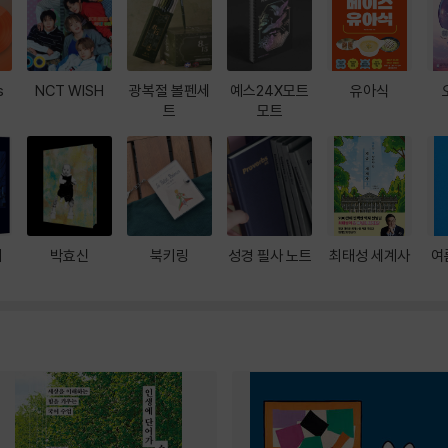
s
NCT WISH
광복절 볼펜세
예스24X모트
유아식
트
모트
대
박효신
북키링
성경 필사 노트
최태성 세계사
여