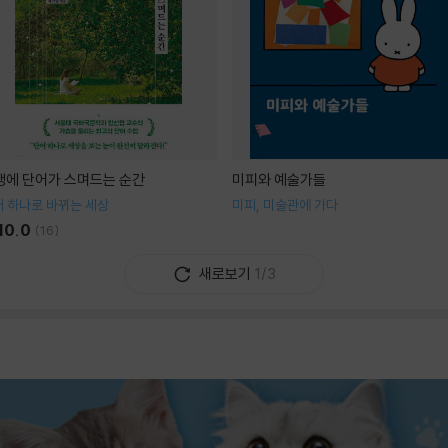
생에 단어가 스며드는 순간
미피와 예술가들
 하나로 바뀌는 세상
미피, 미술관에 가다
10.0
(
16
)
새로보기
1/3