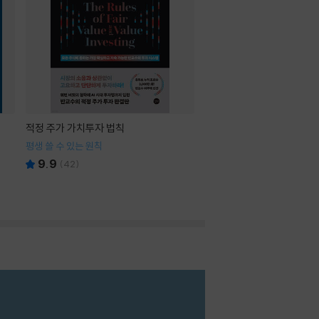
적정 주가 가치투자 법칙
평생 쓸 수 있는 원칙
9.9
(
42
)