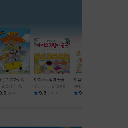
더보기
늘은 캣치하이킹
아이스크림이 꽁꽁
여름을 부탁해
 글/윤태규 그림
구도 노리코 글/윤수정 역
토마쓰리 글그림
9.9
9.6
9.8
(
41
)
(
103
)
(
24
)