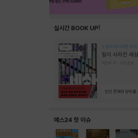
실시간 BOOK UP!
노동이 아니라면 무엇
일이 사라진 세
이진우 저
다산초당
인간 존재의 당위를
예스24 핫 이슈