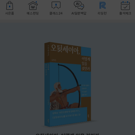
사은품
예스펀딩
클래스24
AI일문백답
리딩런
출석체크