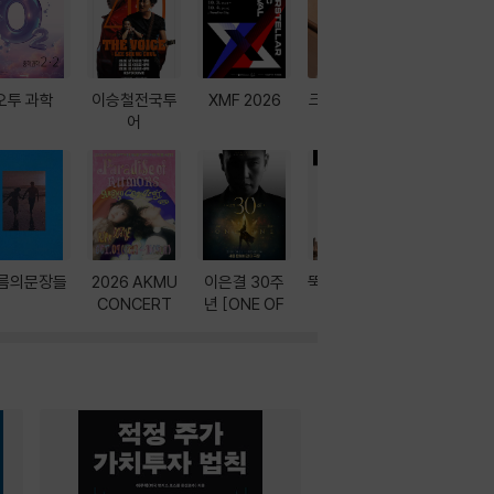
오투 과학
이승철전국투
XMF 2026
크레마 이북 리
방학에는 
어
더기
포터
름의문장들
2026 AKMU
이은결 30주
뚝딱! AI 3대장
이달의 인
CONCERT
년 [ONE OF
과
ONE]