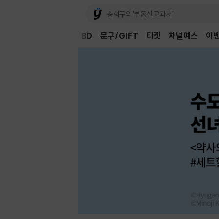
Book
CD/LP
DVD/BD
문구/GIFT
티켓
채널예스
이