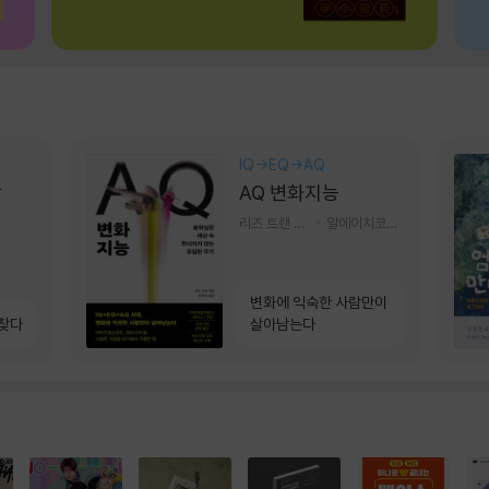
IQ→EQ→AQ
상
AQ 변화지능
리즈 트랜 저/한미선 역
알에이치코리아(RHK)
변화에 익숙한 사람만이
 찾다
살아남는다