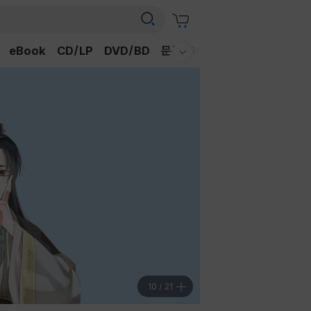
eBook
CD/LP
DVD/BD
문구/GIFT
티켓
채널예스
웰컴메뉴 모두보기
10
/
21