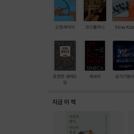
오뒷세이아
코스톨라니
Stray Kid
포켓몬 생태도
세네카
공각기동
감
지금 이 책