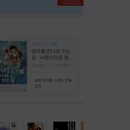
동화로 읽는 웹툰
엄마를 만나러 가는
길 : 사랑스러운 동그
라미
고먕 원저/김영리 글
다산어린이
모리 아크릴 스탠드 단독
굿즈