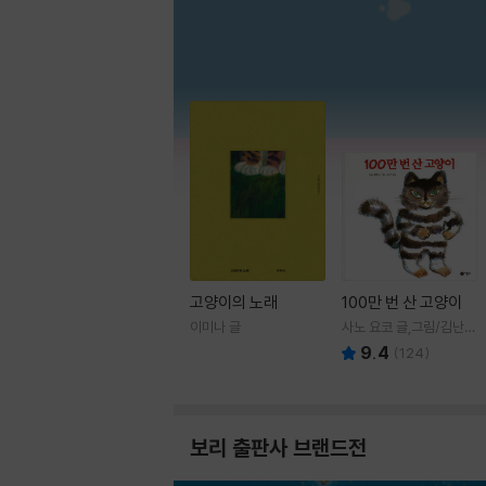
고양이의 노래
100만 번 산 고양이
이미나 글
사노 요코 글,그림/김난주
역
9.4
(
124
)
보리 출판사 브랜드전