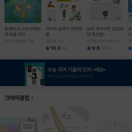
똥깨비 도니와 반짝반
이다의 날마다 자연관
보리 국어사전 (2025
조
짝 마을 잔치
찰
년 최신판)
수
이현아 글/핸짱 그림
이다 글그림
윤구병 감수/토박이 사전
정
편찬실 편
10.0
9.6
(
9
)
(
158
)
1
/
3
크레마클럽