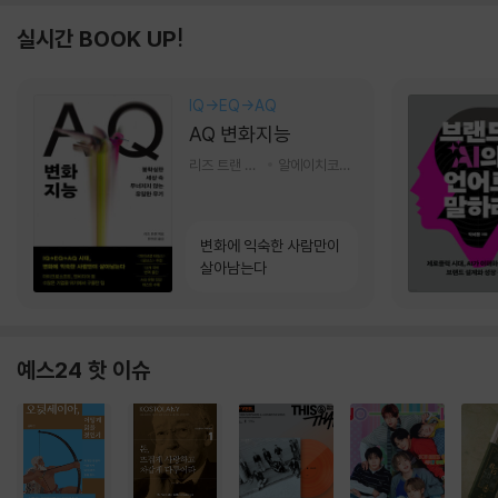
실시간 BOOK UP!
IQ→EQ→AQ
AQ 변화지능
리즈 트랜 저/한미선 역
알에이치코리아(RHK)
변화에 익숙한 사람만이
살아남는다
예스24 핫 이슈