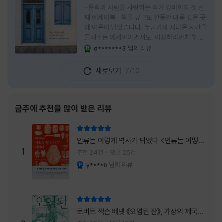
-문학과 사람을 사랑하는 작가 강미희의 첫 번
째 에세이북- 책을 덮고도 한동안 마음 깊은 곳
에 여운이 남았습니다. 누군가의 지나온 시간을
들려주는 에세이이면서도, 이상하리만치 읽는
사람 자신의 삶을 다시 돌아보게 만드는 책이었
d*******3
님의 리뷰
YES마니아 : 로얄
습니다. 그래서 이 책은 단순히 한 사람의 기록
으로 머물지 않고, 각자의 상처와 후회, 다 지나
새로보기
7/10
온 줄 알았던 마음의 결을 가만히 비추는 거울
처럼 다가왔습니다. 무엇보다 좋았던 점은 이
책이 큰 목소리로 삶의 답을 가르치려 하지 않
는다는 것, 대신 지나온 시간 속에서 비로소 알
금주에 추천을 많이 받은 리뷰
아차리게 되는 감정들, 놓아야 지켜지는 것들이
있고 무너지지 않는 것보다 다시 일어서는 일이
리뷰 총점
더 중요하다는 사실을 담담하게 보여줍니다. 그
인류는 이렇게 역사가 되었다 <인류는 어떻게
래서 읽는 내내 위로가 과장되지 않았고, 오히
1
역사가 되었나>
추천 24건
댓글 25건
려 그 절제된 진심 덕분에 더 오래 마음에 남았
y****n
님의 리뷰
YES마니아 : 플래티넘
습니다. 책 곳곳에
리뷰 총점
로버트 잭슨 베넷 《오염된 잔》, 가상의 제국이