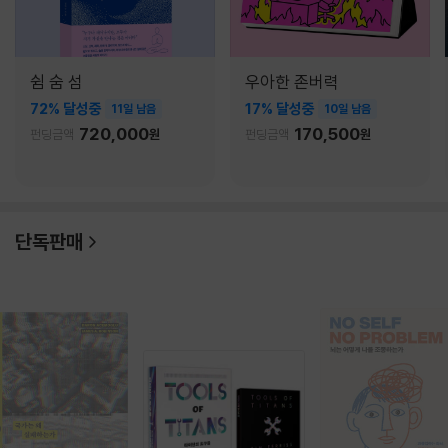
쉼 숨 섬
우아한 존버력
72% 달성중
17% 달성중
11일 남음
10일 남음
720,000
170,500
펀딩금액
원
펀딩금액
원
단독판매