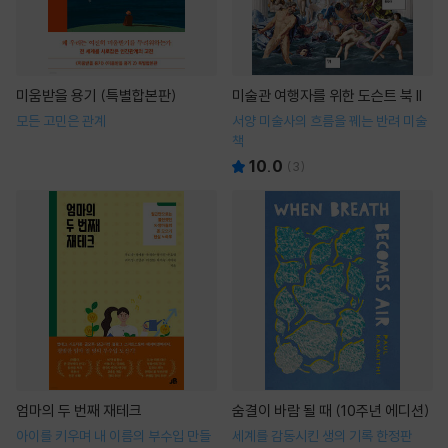
미움받을 용기 (특별합본판)
미술관 여행자를 위한 도슨트 북 II
모든 고민은 관계
서양 미술사의 흐름을 꿰는 반려 미술
책
10.0
(
3
)
엄마의 두 번째 재테크
숨결이 바람 될 때 (10주년 에디션)
아이를 키우며 내 이름의 부수입 만들
세계를 감동시킨 생의 기록 한정판