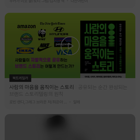
누카가 미오 글/토티 그림/김지영 역
다산어린이
북트레일러
사람의 마음을 움직이는 스토리
공유되는 순간 완성되는
브랜드 스토리텔링의 원칙
로빈 랜디,그레그 브라운 저/최은아 역
알레