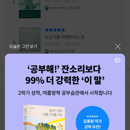
주는 실감과 미스터리 사건의 치밀함이 이루어
2
추천 22건
댓글 18건
내는 최상의 시너지...
k******i
님의 리뷰
YES마니아 : 플래티넘
리뷰 총점
누군가를 이해한다는 것
3
추천 20건
댓글 20건
닫기
오늘은 그만 보기
a***i
님의 리뷰
YES마니아 : 로얄
공지
26년 NBCI 수상 안내
2026-08-01
로그인
최근 본 상품
주문/배송
고객센터 1544-3800
티켓 1544-6399
중고샵 1566-4295
eBook 1:1문의/채팅상담
예스이십사(주) 사업자 정보