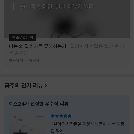
즐겁지 않다면, 달릴 이유가 없다
한 줄로 읽는 책
나는 왜 달리기를 좋아하는가
달리면서 깨달은 일상 속 숨
은 즐거움
방구석 저
방구석
금주의 인기 리뷰
예스24가 선정한 우수작 리뷰
리뷰 총점
<살아온 시간들을 따뜻하게 품어 내는 다정
한 책>