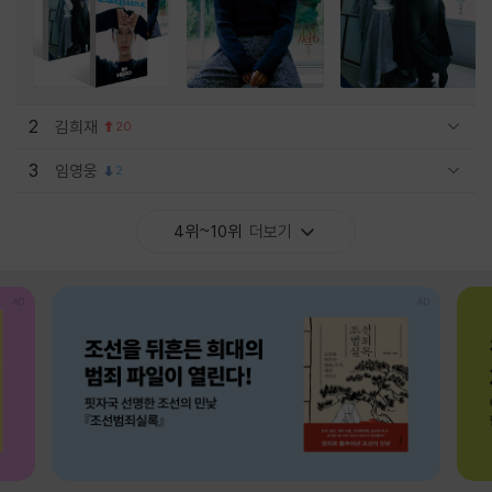
2
김희재
20
관련상품 보이기/감축
3
임영웅
2
관련상품 보이기/감축
4위~10위
더보기