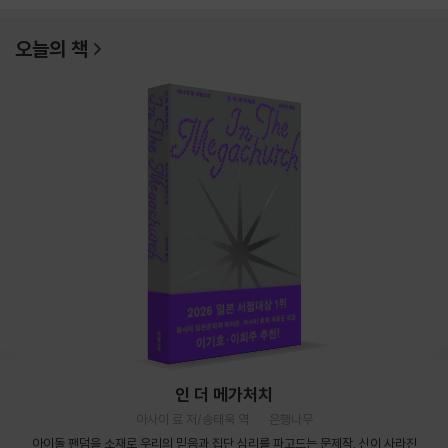
오늘의 책
인 더 메가처치
아사이 료 저/송태욱 역
은행나무
아이돌 팬덤을 소재로 우리의 믿음과 집단 심리를 파고드는 문제작. 신이 사라진