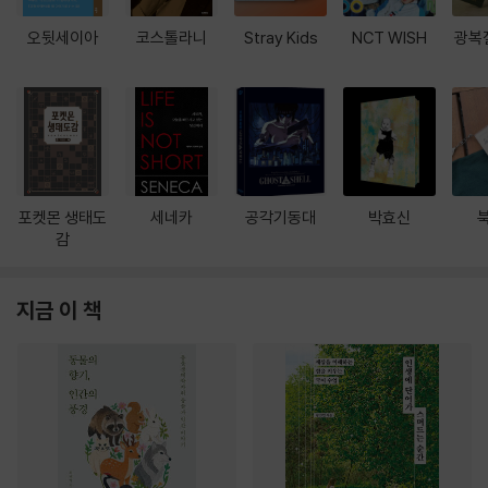
오뒷세이아
코스톨라니
Stray Kids
NCT WISH
광복
포켓몬 생태도
세네카
공각기동대
박효신
감
지금 이 책