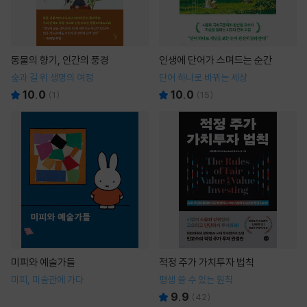
동물의 향기, 인간의 풍경
인생에 단어가 스며드는 순간
숲과 길 위 생명의 여정
단어 하나로 바뀌는 세상
10.0
10.0
(
1
)
(
15
)
미피와 예술가들
적정 주가 가치투자 법칙
미피, 미술관에 가다
평생 쓸 수 있는 원칙
9.9
(
42
)