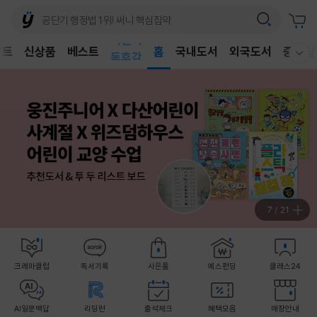
어린이
벤트
신상품
베스트
독후감
홈
국내도서
외국도서
중고샵
웰컴메뉴 모두보기
어린이
8
/
21
크레마클럽
독서기록
사은품
예스펀딩
클래스24
AI일문백답
리딩런
출석체크
혜택모음
매장안내