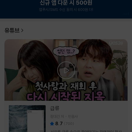
신규 앱 다운 시 500원
앱푸시/SMS 수신 동의 시 600원 더!
1
/
6
유튜브
급류
정대건 저
민음사
8.7
(
700
)