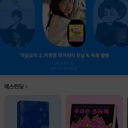
『마음요리 2』차영경 작가와의 만남 & 독후 활동
2026.09.05.
예스24 강서NC점
예스펀딩