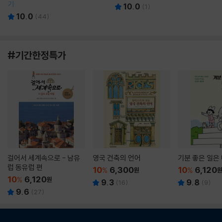
기
10.0
(
1
)
10.0
(
44
)
#기간한정특가
걸어서 세계속으로 - 남유
영국 건축의 언어
기분 좋은 일은
럽 동유럽 편
10
6,300
10
6,120
%
원
%
10
6,120
%
원
9.3
9.8
(
16
)
(
9
)
9.6
(
27
)