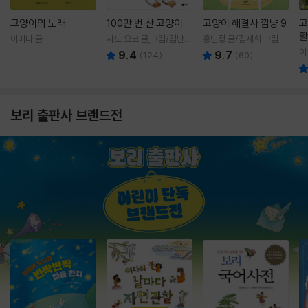
고양이의 노래
100만 번 산 고양이
고양이 해결사 깜냥 9
고
활
이미나 글
사노 요코 글,그림/김난주
홍민정 글/김재희 그림
렇
역
이
9.4
9.7
(
124
)
(
60
)
보리 출판사 브랜드전