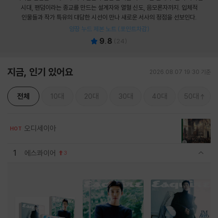
시대, 팬덤이라는 종교를 만드는 설계자와 열혈 신도, 음모론자까지. 입체적
인물들과 작가 특유의 대담한 시선이 만나 새로운 서사의 정점을 선보인다.
양장 누드 제본 노트 (포인트차감)
9.8
(
24
)
지금, 인기 있어요
2026.08.07 19:30 기준
전체
10대
20대
30대
40대
50대
오디세이아
HOT
1
에스콰이어
3
관련상품 보이기/감축