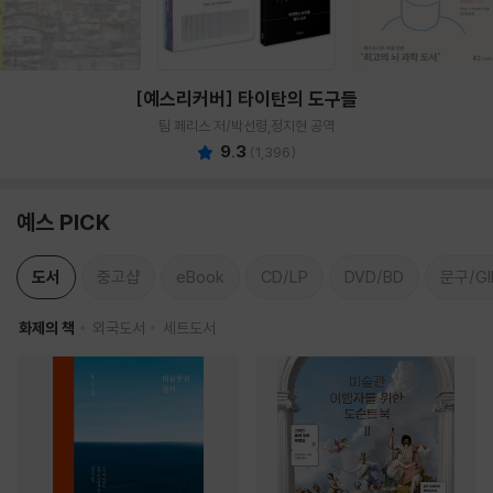
[예스리커버] 타이탄의 도구들
팀 페리스 저/박선령,정지현 공역
9.3
(
1,396
)
예스 PICK
도서
중고샵
eBook
CD/LP
DVD/BD
문구/GI
화제의 책
외국도서
세트도서