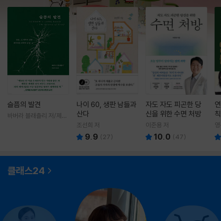
슬픔의 발견
나이 60, 생판 남들과
자도 자도 피곤한 당
연
산다
신을 위한 수면 처방
칙
바버라 블래츨리 저/제효
영 역
조선희 저
이준용 저
영
9.9
10.0
(
27
)
(
47
)
클래스24