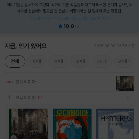
이야기들을 섬세하게 그렸다. 작가의 기존 작품들과 다르게 따스한 온기가 돋보인다.
삭막한 현실에서 필요한 건 관심과 희망이라는 걸 일깨워 주는 작품집.
[이달의 책 8월] 산리오캐릭터즈 유리컵 (포인트 차감)
10.0
(
2
)
지금, 인기 있어요
2026.08.09 03:56 기준
전체
10대
20대
30대
40대
50대
오디세이아
HOT
1
오디세이아
1
관련상품 보이기/감축