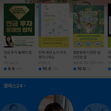
연금 투자 불패의 법
진짜 새랑 눈이 마주
웹툰동화 다정한 말,
지
칙
쳤다니까요
단단한 말
여
영주 닐슨 저
이이은 저
돌배 글그림/고정욱 원저
박
9.9
10.0
10.0
(
43
)
(
12
)
(
2
)
클래스24