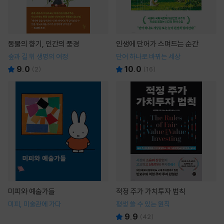
동물의 향기, 인간의 풍경
인생에 단어가 스며드는 순간
숲과 길 위 생명의 여정
단어 하나로 바뀌는 세상
9.0
10.0
(
2
)
(
16
)
미피와 예술가들
적정 주가 가치투자 법칙
미피, 미술관에 가다
평생 쓸 수 있는 원칙
9.9
(
42
)