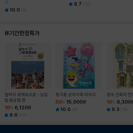
책
8.7
(
27
)
10.0
(
3
)
#기간한정특가
걸어서 세계속으로 - 남유
핑크퐁 상어가족 마이크
영국 건축의 언
럽 동유럽 편
50
15,000
10
6,300
%
원
%
10
6,120
%
원
10.0
9.3
(
4
)
(
16
)
9.6
(
27
)