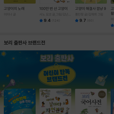
고양이의 노래
100만 번 산 고양이
고양이 해결사 깜냥 9
고
활
이미나 글
사노 요코 글,그림/김난주
홍민정 글/김재희 그림
렇
역
이
9.4
9.7
(
124
)
(
60
)
보리 출판사 브랜드전