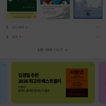
2
오디세이
1
관련상품 보이기/감축
3
요리
2
관련상품 보이기/감축
4위~10위
더보기