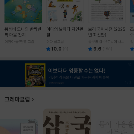
똥깨비 도니와 반짝반
이다의 날마다 자연관
보리 국어사전 (2025
조
짝 마을 잔치
찰
년 최신판)
수
이현아 글/핸짱 그림
이다 글그림
윤구병 감수/토박이 사전
정
편찬실 편
10.0
9.6
(
9
)
(
158
)
1
/
3
크레마클럽