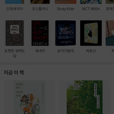
오뒷세이아
코스톨라니
Stray Kids
NCT WISH
광복
포켓몬 생태도
세네카
공각기동대
박효신
감
지금 이 책