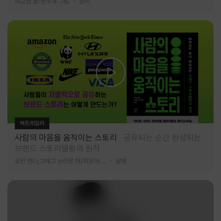
허교범 글/변우재 그림
창비
북트레일러
사람의 마음을 움직이는 스토리
공유되는 순간 완성되는
브랜드 스토리텔링의 원칙
로빈 랜디,그레그 브라운 저/최은아 역
알레