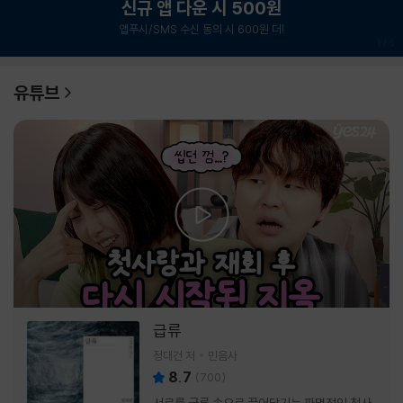
신규 앱 다운 시 500원
앱푸시/SMS 수신 동의 시 600원 더!
1
/
6
유튜브
급류
정대건 저
민음사
8.7
(
700
)