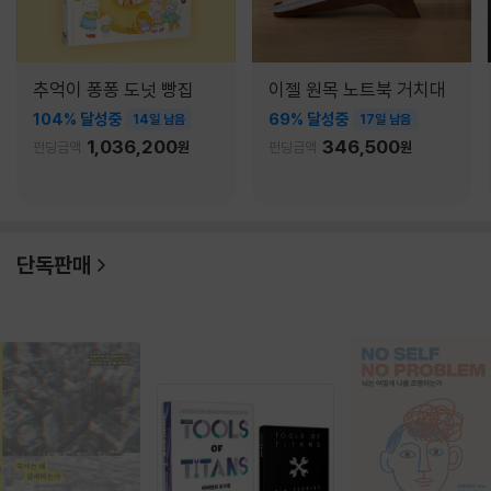
추억이 퐁퐁 도넛 빵집
이젤 원목 노트북 거치대
104% 달성중
69% 달성중
14일 남음
17일 남음
1,036,200
346,500
펀딩금액
원
펀딩금액
원
단독판매