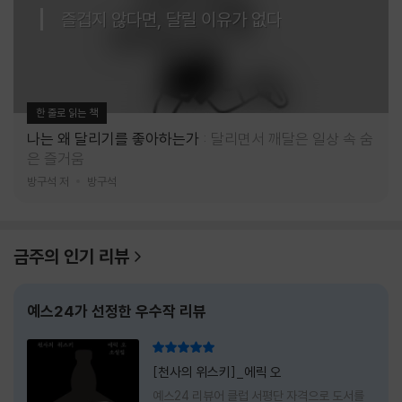
즐겁지 않다면, 달릴 이유가 없다
한 줄로 읽는 책
나는 왜 달리기를 좋아하는가
달리면서 깨달은 일상 속 숨
은 즐거움
방구석 저
방구석
금주의 인기 리뷰
예스24가 선정한 우수작 리뷰
리뷰 총점
[천사의 위스키]_에릭 오
예스24 리뷰어 클럽 서평단 자격으로 도서를