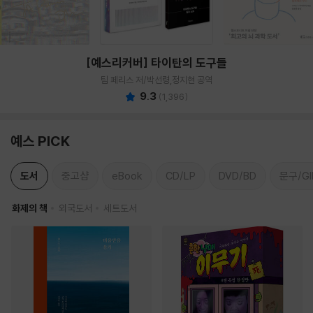
[예스리커버] 타이탄의 도구들
팀 페리스 저/박선령,정지현 공역
9.3
(
1,396
)
예스 PICK
도서
중고샵
eBook
CD/LP
DVD/BD
문구/GI
화제의 책
외국도서
세트도서