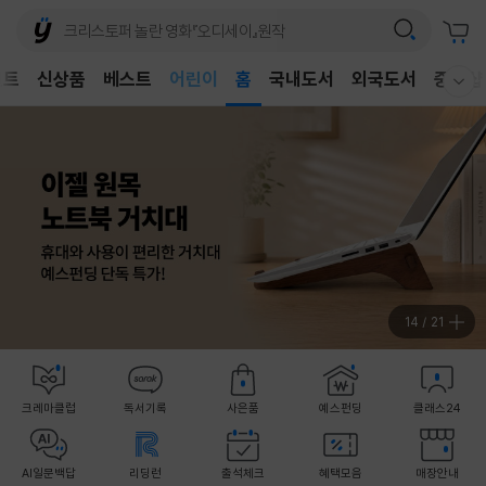
어린이
벤트
신상품
베스트
독후감
홈
국내도서
외국도서
중고샵
웰컴메뉴 모두보기
어린이
14
/
21
크레마클럽
독서기록
사은품
예스펀딩
클래스24
AI일문백답
리딩런
출석체크
혜택모음
매장안내