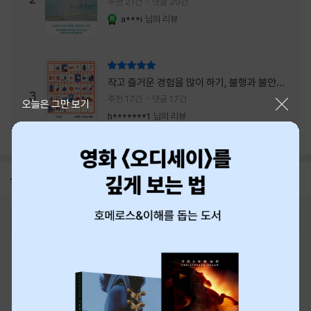
추천 21건
댓글 20건
a***i
님의 리뷰
YES마니아 : 로얄
리뷰 총점
작고 즐거운 경험을 많이 하기, 불행과 불안을
3
회피하지 말기, 그리고 좋은 사람을 많이 만나
추천 17건
댓글 17건
닫기
오늘은 그만 보기
기.
h*******1
님의 리뷰
공지
8월 신용카드 무이자할부 안내
2026-08-01
로그인
최근 본 상품
주문/배송
고객센터 1544-3800
티켓 1544-6399
중고샵 1566-4295
eBook 1:1문의/채팅상담
예스이십사(주) 사업자 정보
이용약관
개인정보처리방침
청소년보호정책