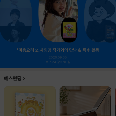
『마음요리 2』차영경 작가와의 만남 & 독후 활동
2026.09.05.
예스24 강서NC점
예스펀딩