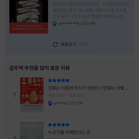
제공받고 작성한 리뷰입니다 사람들이 저마다
등껍질을 달고 사는 세계, 교통사고 후 천사를
만난 남자, 고인이 남긴 영상이 재생되는 장례
식장에서 똥을 싼 개. 이 책에는 몇 줄만 읽어도
w*******9
님의 리뷰
YES마니아 : 로얄
그다음 장면이 궁금해지는 이야기들이 가득하
다. 한 편만 읽고 덮으려 했는데, 다음 이야기로
넘어가 있었다. 소설을 읽으면서 잘 만든 단편
새로보기
1/10
애니메이션 여러 편을 차례로 보는 기분이 들었
다. (이건 저자가 픽사 애니메이터라는 소개 글
을 봐서 더 그렇게 생각했을 수도 있다.) 장면은
선명하게 그려졌고, 한 편이 끝날 때마다 질문
금주에 추천을 많이 받은 리뷰
이 뒤따라왔다. 감출 수 없는 세계는 더 다정할
까 「등껍질」의 세계에서 사람들은 저마다 다른
리뷰 총점
등껍질을 달고 살아간다. 몸의 일부이면서 한
인류는 이렇게 역사가 되었다 <인류는 어떻게
사람을 표현하는 수단
1
역사가 되었나>
추천 24건
댓글 25건
y****n
님의 리뷰
YES마니아 : 플래티넘
리뷰 총점
누군가를 이해한다는 것
2