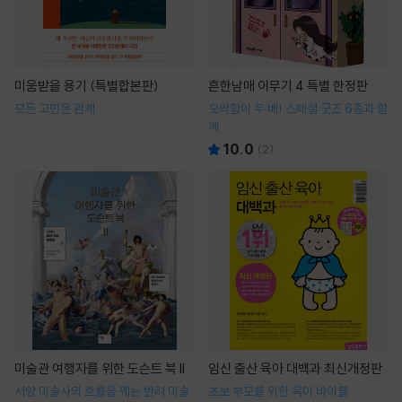
미움받을 용기 (특별합본판)
흔한남매 이무기 4 특별 한정판
모든 고민은 관계
오싹함이 두 배! 스페셜 굿즈 6종과 함
께
10.0
(
2
)
미술관 여행자를 위한 도슨트 북 II
임신 출산 육아 대백과 최신개정판
서양 미술사의 흐름을 꿰는 반려 미술
초보 부모를 위한 육아 바이블